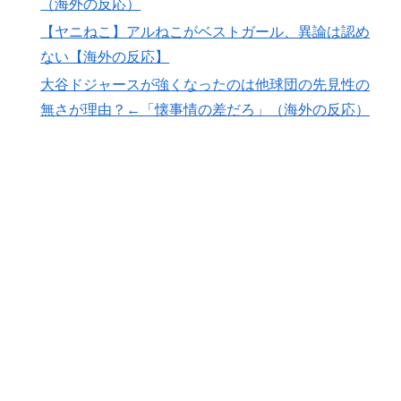
（海外の反応）
スタッフたちの姿をご覧ください」→「マジで鳥肌立っ
【ヤニねこ】アルねこがベストガール、異論は認め
た」「こういう姿は韓国も見習わないと」「あんな状況
ない【海外の反応】
なら日本だけではなく韓国の医療関係者も同じように行
動したはずだ」【熊本地震】
大谷ドジャースが強くなったのは他球団の先見性の
無さが理由？←「懐事情の差だろ」（海外の反応）
【海外の反応】村上宗隆が100マイル粉砕の26号弾で逆
▶
転の口火に「三振率＆四球率が高い奇妙な二面性」
私が作った餃子ラーメンを見てくれ←「見事だ」（海外
▶
の反応）
海外「これは日本の主張が正しい…」米国に対する日本
▶
政府の懸念表明に海外ネチズンが大騒ぎ！【海外の反
応】
【海外の反応】52歳イチロー、マ軍主催のホームラン競
▶
争で柵越えを連発「現役時代の噂は本当だったんだ
な…」
海外「日本の人は、アメリカの揚げ寿司についてどう思
▶
ってるの？」（海外の反応）