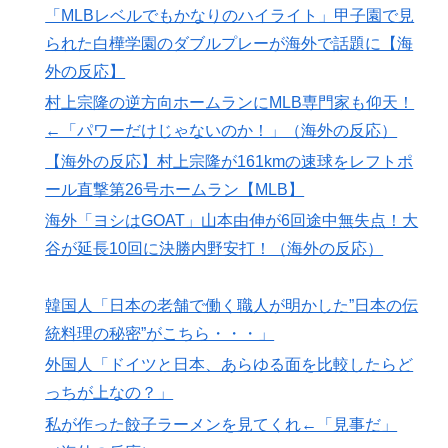
韓国の反応
「MLBレベルでもかなりのハイライト」甲子園で見
上昇中のロケットに雷が落ちて画面が真っ白に「ロケッ
▶
られた白樺学園のダブルプレーが海外で話題に【海
ト、大丈夫なの……？」【海外の反応】
外の反応】
【あんこ】やる夫はパーティーを追放され復讐に生きる
▶
村上宗隆の逆方向ホームランにMLB専門家も仰天！
ようです ～仕返し？ ざまぁ？ 人として幸せに生きるこ
←「パワーだけじゃないのか！」（海外の反応）
とで相手に復讐しますが、何か？～ その3
【海外の反応】村上宗隆が161kmの速球をレフトポ
海外「日本人は何に使ってるんだ？」 世界的ブームの
▶
ール直撃第26号ホームラン【MLB】
日本の食品、買ってみたものの使い道が分からない外国
海外「ヨシはGOAT」山本由伸が6回途中無失点！大
人が続出
谷が延長10回に決勝内野安打！（海外の反応）
スポーツ選手の最新CMギャラランキングがこちら
▶
韓国人「日本の村上宗隆 vs 韓国のイ・ジョンフ」
▶
韓国人「日本の老舗で働く職人が明かした”日本の伝
→「」【MLB】
統料理の秘密”がこちら・・・」
韓国人「東南アジア各国が韓国サッカー協会による日本
▶
外国人「ドイツと日本、あらゆる面を比較したらど
人や外国人審判接待を報道！」→「信頼を揺るがす深刻
っちが上なの？」
なスキャンダル‥」
私が作った餃子ラーメンを見てくれ←「見事だ」
韓国人「手術中に震度6強の地震、その時の日本の医療
▶