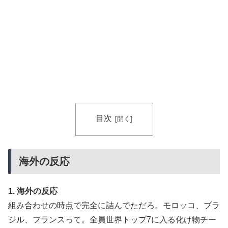
潔癖症の人って体の中にうんことおしっこが存在してる
▶
事実とどう折り合いつけてるんだろう。
【MLB】菅野智之は指標的には運がいいだけの選手だけ
▶
ど実際はどう思う？ → 「ランナーを背負った時の投球
が神がかっている」「日本にいた時からこんなスタイル
だぞ」
目次
海外の反応
1. 海外の反応
組み合わせの時点で完全に詰んでただろ。モロッコ、ブラ
ジル、フランスって。全員世界トップ7に入る化け物チー