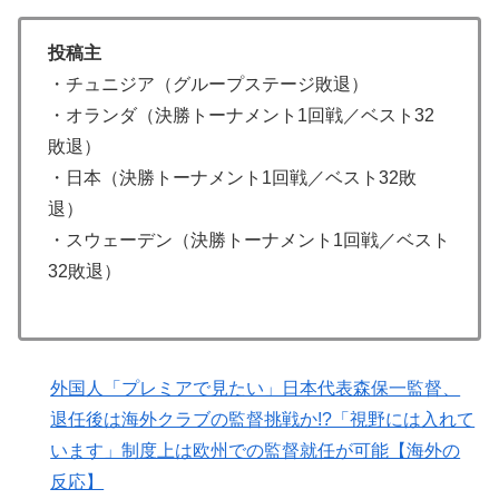
人が続出
投稿主
海外「羨ましい！」日本ならではの夏の風物詩に海外が
▶
・チュニジア（グループステージ敗退）
びっくり仰天
・オランダ（決勝トーナメント1回戦／ベスト32
日本のお盆をダブル台風直撃か？←「タイミング悪すぎ
▶
敗退）
る！」（海外の反応）
・日本（決勝トーナメント1回戦／ベスト32敗
外国人「ドイツと日本、あらゆる面を比較したらどっち
▶
退）
が上なの？」
・スウェーデン（決勝トーナメント1回戦／ベスト
外国人「初めてトラウマになった日本のアニメといえば
▶
32敗退）
何？」
韓国人「日本の老舗で働く職人が明かした”日本の伝統
▶
料理の秘密”がこちら・・・」
韓国、サッカーW杯予選で審判を性接待して買収してい
▶
外国人「プレミアで見たい」日本代表森保一監督、
たことが判明！ 何と日本も巻き込まれることに
退任後は海外クラブの監督挑戦か!?「視野には入れて
います」制度上は欧州での監督就任が可能【海外の
韓国人「日本の某ゲームが米国進出した当時、アメリカ
▶
国内で巻き起こった熱狂的ブームの様子がこちら…」＝
反応】