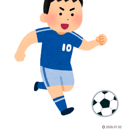
外国人「初めてトラウマになった日本のアニメといえば
▶
何？」
スペインやフランスで山火事が拡大し消防士が消火活
▶
動！！
【海外の反応】8月9日は長崎に原爆が投下された日だな
▶
→ 「長崎の原爆投下は完全に余分だったな」「原爆よ
りも焼夷弾爆撃のほうが被害が大きかったんだよな」
外国人「プレミアで見たい」日本代表森保一監督、退任
▶
後は海外クラブの監督挑戦か!?「視野には入れていま
す」制度上は欧州での監督就任が可能【海外の反応】
日本からの「海外送金が最も多い国ランキング」2位は
▶
インドネシア、1位は？【タイ人の反応】
外国人「ドイツと日本、あらゆる面を比較したらどっち
▶
が上なの？」
海外「日本人は何に使ってるんだ？」 世界的ブームの
▶
2026.07.02
日本の食品、買ってみたものの使い道が分からない外国