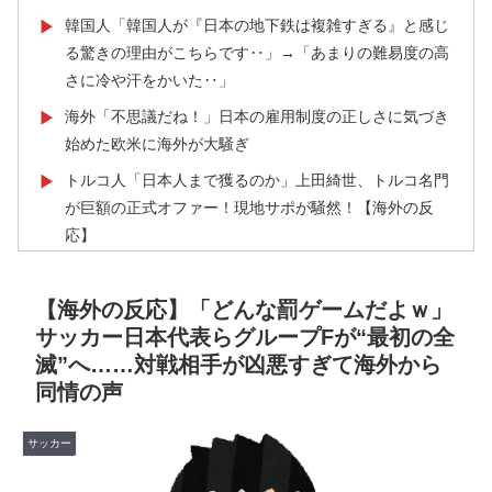
韓国人「韓国人が『日本の地下鉄は複雑すぎる』と感じ
▶
る驚きの理由がこちらです‥」→「あまりの難易度の高
さに冷や汗をかいた‥」
海外「不思議だね！」日本の雇用制度の正しさに気づき
▶
始めた欧米に海外が大騒ぎ
トルコ人「日本人まで獲るのか」上田綺世、トルコ名門
▶
が巨額の正式オファー！現地サポが騒然！【海外の反
応】
フランス人「なぜ移籍させない?」中村敬斗に複数オフ
▶
ァー！ランスが46億円要求でまさかの残留の可能性浮
【海外の反応】「どんな罰ゲームだよｗ」
上！現地サポの本音がこれ！【海外の反応】
サッカー日本代表らグループFが“最初の全
滅”へ……対戦相手が凶悪すぎて海外から
外国人「初めてトラウマになった日本のアニメといえば
▶
同情の声
何？」
海外「日本人は何に使ってるんだ？」 世界的ブームの
▶
サッカー
日本の食品、買ってみたものの使い道が分からない外国
人が続出