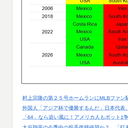
サポの本音がこれ！【海外の反応】
【衝撃】韓国人「日本の名門女子校、漫画の
▶
大地震が起きても手術をやり遂げる日本の医
▶
【海外の反応】アルゼンチン協会、FIFA会
▶
海外「全部日本の真似だったのか…」 日本の
▶
話題に
海外「素晴らしい！」日本が買収したUSス
▶
村上宗隆の第２５号ホームランにMLBファン
外国人「アジア杯で優勝するんだ」日本代表、W
「64」なら追い風に！アメリカ人もポット1
大谷翔平の今季中の投手復帰絶望か？←「打