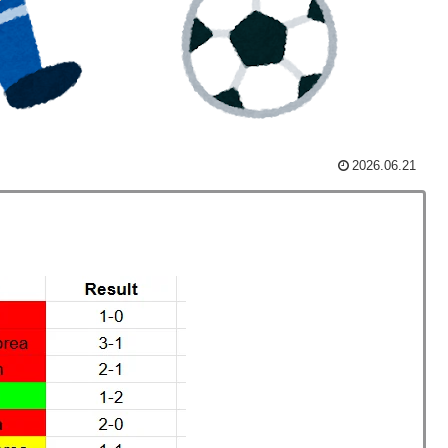
日本を知ってしまったディズニー信者、帰国後『本家』に
のってある？」日本「納豆」
車輪を出さないまま胴体着陸「これよりひどい着陸なら
2026.06.21
寺眞、衝撃ゴール！久保建英超え歴代2位の記録！3得点に
頃がこれかよ」
検査をすり抜けるように注射していたものがこちら…」
ップ韓国準決勝も調査すべきと主張！」→「英国メディア
残留の可能性を会長が示唆！移籍金が交渉の壁に..現地