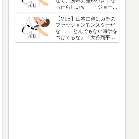
なく、朗希の顔が小さくな
谷の名前を出したのはクリ
ったらしいｗ → 「ジョーク
ック数稼ぎでしかないわ」
が出るってことは絶好調の
【MLB】山本由伸はガチの
証拠だな」「癖なのか精神
ファッションモンスターだ
的なものなのか分からない
な → 「とんでもない時計を
がいい方向に進んだのはい
つけてるな」「大谷翔平と
いことだ」
は真逆だな」