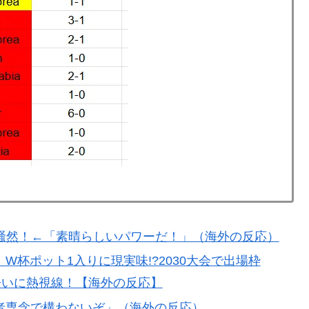
ままかよ」
療チーム、海外でも凄すぎると絶賛
長に確固たる支持を表明「隠す気もないんだなｗ」
普通のテレビ番組が最新SNSの数十年先を行っていたと
チール驚異の大復活に米国人が大喜び
騒然！←「素晴らしいパワーだ！」（海外の反応）
杯ポット1入りに現実味!?2030大会で出場枠
争いに熱視線！【海外の反応】
者専念で構わないぞ」（海外の反応）