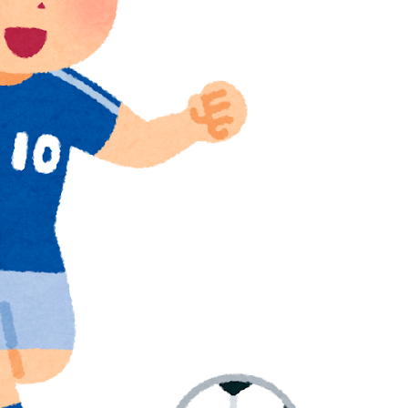
かけて食べる量」店名は『心臓発作グリル』、そこで本当に
を先発に転向させないのはなんで？ → 「100mとマラ
化球が必要だからな」
てるものって何？その逆も教えて！」（海外の反応）
w
実はそこら辺のトマトに砂糖水を注入していただけなの
療チーム、海外でも凄すぎると絶賛
杯ポット1入りに現実味!?2030大会で出場枠「64」な
視線！【海外の反応】
買収が本当に深刻である理由がこちら…」→「これはダ