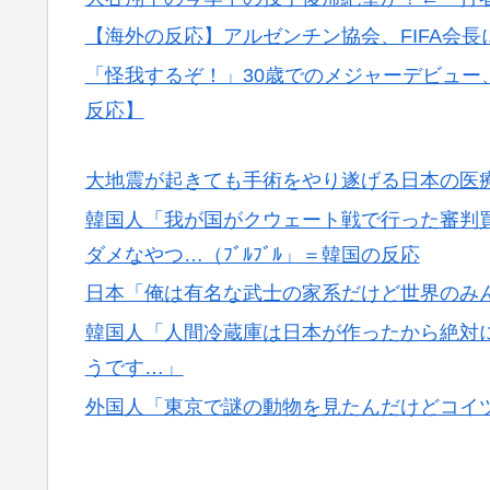
【海外の反応】アルゼンチン協会、FIFA会
「怪我するぞ！」30歳でのメジャーデビュー
反応】
大地震が起きても手術をやり遂げる日本の医
韓国人「我が国がクウェート戦で行った審判
ダメなやつ…（ﾌﾞﾙﾌﾞﾙ」＝韓国の反応
日本「俺は有名な武士の家系だけど世界のみ
韓国人「人間冷蔵庫は日本が作ったから絶対に
うです…」
外国人「東京で謎の動物を見たんだけどコイ