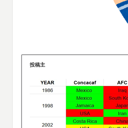
海外「日本なんて行くんじゃなかった…」 
▶
失望する事態に
アメリカ「お前らの国でしか愛されてないも
▶
軽飛行機が屋根すれすれを抜けて飛行場へ、
▶
山ほど見てきた」【海外の反応】
外国人「日本の未来は安泰だ」16歳MF三井
▶
絡む活躍で海外絶賛！【海外の反応】
投稿主
【衝撃】韓国人「エボシ御前の声の人、若い
▶
韓国人「過去のW杯で韓国代表がドーピング
▶
→「恥ずかしい…（ﾌﾞﾙﾌﾞﾙ」＝韓国の反応
韓国人「日本メディアが2002年ワールドカ
▶
も一斉に指摘‥」
フランス人「欲張りすぎだ」中村敬斗、ランス
▶