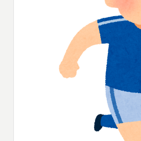
「1個9,983キロカロリー、成人が4〜5日
▶
心臓発作が起きた日
【MLB】化け物みたいな球を投げるクローザー
▶
ソンの違い」「先発は2－3種類の一級品の変
海外「海外発祥なのに、今では日本で定着し
▶
新聞さん、壮大な縦読みを仕込んでしまうww
▶
韓国が独自開発したと自慢する甘いトマト、
▶
が判明して大問題にw
大地震が起きても手術をやり遂げる日本の医
▶
外国人「アジア杯で優勝するんだ」日本代表、W
▶
ら追い風に！アメリカ人もポット1争いに熱
韓国人「我が国がクウェート戦で行った審判
▶
メなやつ…（ﾌﾞﾙﾌﾞﾙ」＝韓国の反応