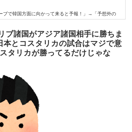
カーブで韓国方面に向かって来ると予報！」→「予想外の
リブ諸国がアジア諸国相手に勝ちま
積みなのに誰も騒がない」サンタ映画最大の設定の
「日本とコスタリカの試合はマジで意
コスタリカが勝ってるだけじゃな
上最大級の火山の兆し＝韓国の反応
全勝利をご覧ください」→「これはすごいわ」「こうい
しない・・・」「あれがまさに経験値である」
率の差が分かる数字に海外が大騒ぎ
。思想関係なく応援しようよ」
級紙も驚愕した極限の中の日本人の姿に世界が衝撃
ドバッテリーを導入へ！最大1000kmの航続距離や超高速