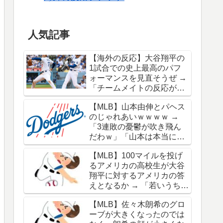
人気記事
【海外の反応】大谷翔平の
1試合での史上最高のパフ
ォーマンスを見直そうぜ →
「チームメイトの反応が凄
さを物語ってるな」「ワー
【MLB】山本由伸とパヘス
ルドシリーズで延長18回ま
のじゃれあいｗｗｗｗ →
でいった試合も凄かった」
「3連敗の憂鬱が吹き飛ん
だわｗ」「山本は本当にオ
シャレだな」
【MLB】100マイルを投げ
るアメリカの高校生が大谷
翔平に対するアメリカの答
えとなるか → 「若いうちか
ら神格化されても期待通り
【MLB】佐々木朗希のグロ
のキャリアを築けるのはほ
ーブが大きくなったのでは
んの一握りだからな」「大