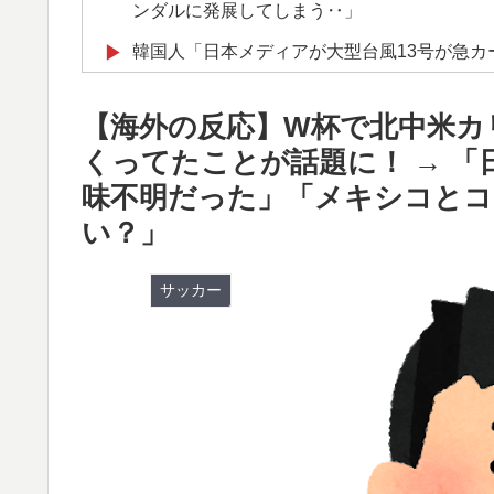
ンダルに発展してしまう‥」
韓国人「日本メディアが大型台風13号が急
▶
進路‥」
【海外の反応】W杯で北中米カ
海外「親が買った覚えのないプレゼントが山
▶
くってたことが話題に！ → 
穴…？
味不明だった」「メキシコと
日本旅行キャンセルすべきか…1万年ぶり史
▶
い？」
韓国人「熊本地震で見る日本の土木技術の完
▶
うのを見ると日本人は何か適当に作る感じが
サッカー
海外「さすが日本！」日本とドイツの仕事効
▶
ぺこぱ松蔭寺「みんな右とか左とか拘りすぎ
▶
海外「日本人はなんて気高いんだ！」 英高
▶
韓国人「トヨタが2027年に次世代ハイブリッ
▶
充電を目指す」