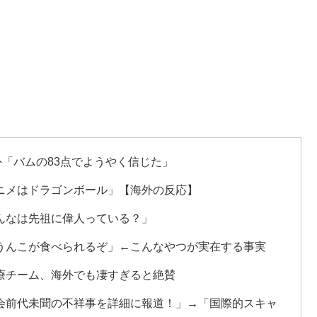
外「バムの83点でようやく信じた」
ニメはドラゴンボール」【海外の反応】
んなは先祖に偉人っている？」
うんこが食べられるぞ」←こんなやつが実在する事実
療チーム、海外でも凄すぎると絶賛
会前代未聞の不祥事を詳細に報道！」→「国際的スキャ