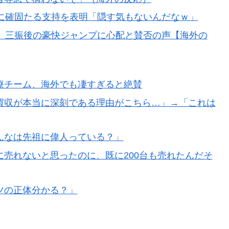
長に確固たる支持を表明「隠す気もないんだなｗ」
、三振後の豪快ジャンプに心配と賛否の声【海外の
療チーム、海外でも凄すぎると絶賛
買収が本当に深刻である理由がこちら…」→「これは
んなは先祖に偉人っている？」
売れないと思ったのに、既に200台も売れたんだそ
ツの正体分かる？」