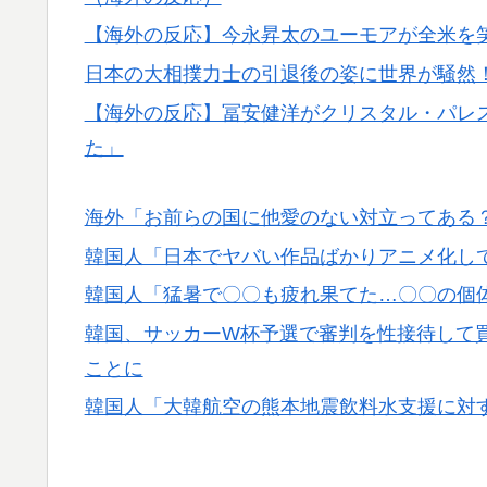
韓国人「残酷だった日帝強占期前後の写真を
▶
【海外の反応】今永昇太のユーモアが全米を笑
【韓国の反応】また日本が竹島の領有権を主張
▶
日本の大相撲力士の引退後の姿に世界が騒然
本政府の支持率が落ちてきた時点でこの手の
【海外の反応】冨安健洋がクリスタル・パレ
韓国人「この夏、韓国人が東京へ行くしかな
▶
た」
い…（ﾌﾞﾙﾌﾞﾙ」＝韓国の反応
海外「お前らの国に他愛のない対立ってある
韓国人「日本でヤバい作品ばかりアニメ化し
韓国人「猛暑で〇〇も疲れ果てた…〇〇の個
韓国、サッカーW杯予選で審判を性接待して
ことに
韓国人「大韓航空の熊本地震飲料水支援に対