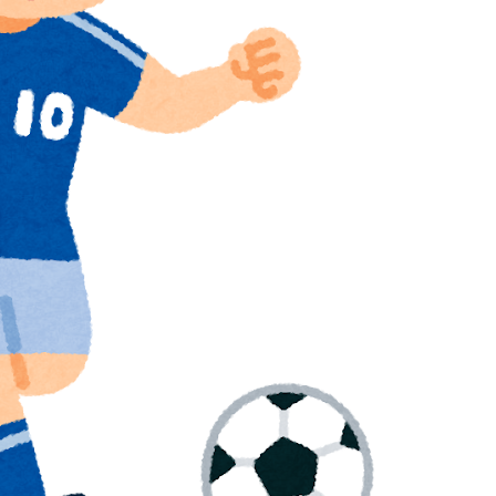
ｗｗｗｗｗｗｗｗｗｗｗｗｗｗｗｗｗｗｗｗ
？」→「想像以上に意見が割れてしまう‥」
上最大級の火山の兆し＝韓国の反応
退学者が出た？？」
ことを言ってくれているぞ！アメリカの良さを再発見で
市と結んだ約束を守らないことに海外大騒ぎ！（海外の反
ス加入へ「アーセナルサポの好きなクラブで良かった」
級紙も驚愕した極限の中の日本人の姿に世界が衝撃
日本を知ってしまったディズニー信者、帰国後『本家』に