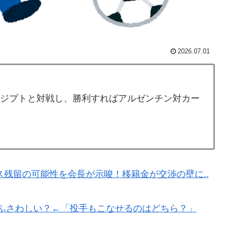
食、一生食えないなら何を捨てる？」
残留の可能性を会長が示唆！移籍金が交渉の壁に..現地
2026.07.01
全勝利をご覧ください」→「これはすごいわ」「こうい
しない・・・」「あれがまさに経験値である」
寺眞、衝撃ゴール！久保建英超え歴代2位の記録！3得点に
エジプトと対戦し、勝利すればアルゼンチン対カー
う新たな症状「日本後PTSD」に海外が大騒ぎ
する日本人の反応をご覧ください・・・」→「」
長に断固たる支持を表明「隠す気もないんだなｗ」
残留の可能性を会長が示唆！移籍金が交渉の壁に..
間！！
ニメはドラゴンボール」【海外の反応】
にふさわしい？←「投手もこなせるのはどちら？」