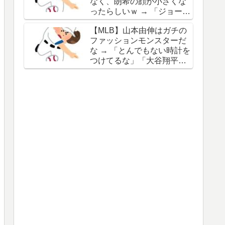
なく、朗希の顔が小さくな
谷の名前を出したのはクリ
ったらしいｗ → 「ジョーク
ック数稼ぎでしかないわ」
が出るってことは絶好調の
【MLB】山本由伸はガチの
証拠だな」「癖なのか精神
ファッションモンスターだ
的なものなのか分からない
な → 「とんでもない時計を
がいい方向に進んだのはい
つけてるな」「大谷翔平と
いことだ」
は真逆だな」