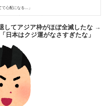
てて心配になる…」
レシートを二度見した」値上げで買うのをやめたもの…
退してアジア枠がほぼ全滅したな →
？」日本「エスカレーターの立つ位置」
「日本はクジ運がなさすぎたな」
体数が急減」
往する中国www」
構想が10日足らずで撤回された理由【海外の反応・解説】
あの頃のネットが面白すぎたんだ」1995〜2010年の消えた
と好守備で大谷ドジャース撃破に貢献「トレードされなく
ワールドカップ、オリンピック予選の記録削除を要求する