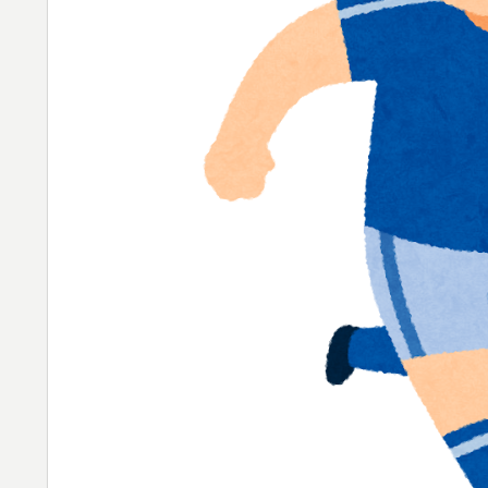
移民ベトナム女達の宅飲み、レベチｗｗｗｗ
▶
韓国人「世界で最も有名な日本人は誰なのか
▶
日本旅行キャンセルすべきか…1万年ぶり史
▶
アメリカ人「お前らの学校ではどんな理由で
▶
海外「日本人がアメリカに対してとても良い
▶
きる！」
海外「まるでトランプ」FIFAがW杯開催都
▶
応）
【海外の反応】冨安健洋がクリスタル・パレ
▶
海外「日本人はなんて気高いんだ！」 英高
▶
海外「日本なんて行くんじゃなかった…」 
▶
失望する事態に