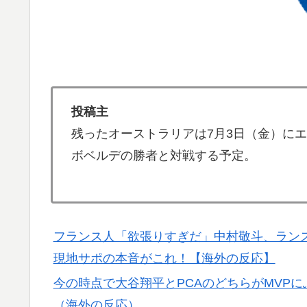
外国人「米・ジャガイモ・パン・麺の4大主
▶
フランス人「欲張りすぎだ」中村敬斗、ランス
▶
サポの本音がこれ！【海外の反応】
韓国人「熊本地震で見る日本の土木技術の完
▶
うのを見ると日本人は何か適当に作る感じが
投稿主
外国人「日本の未来は安泰だ」16歳MF三井
▶
残ったオーストラリアは7月3日（金）に
絡む活躍で海外絶賛！【海外の反応】
ボベルデの勝者と対戦する予定。
海外「あるある！」日本を旅行した外国人が患
▶
韓国人「大韓航空の熊本地震飲料水支援に対
▶
【海外の反応】アルゼンチン協会、FIFA会
▶
フランス人「欲張りすぎだ」中村敬斗、ランス
若いカバがワニを枕にしてしまうまさかの瞬
▶
現地サポの本音がこれ！【海外の反応】
イチローさん「僕は本を読まない。好きなア
▶
今の時点で大谷翔平とPCAのどちらがMVP
（海外の反応）