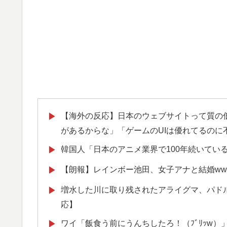
【海外の反応】日本のウェブサイトって質の低
▶
があるからな」「ゲームのUIは優れてるのに
韓国人「日本のアニメ業界で100年続いてい
▶
【朗報】レインボー池田、女子アナと結婚ww
▶
増水した川に取り残されたアライグマ、パド
▶
応】
ワイ「飯食う前にうんちしたろ！（ﾌﾞﾘｯw）
▶