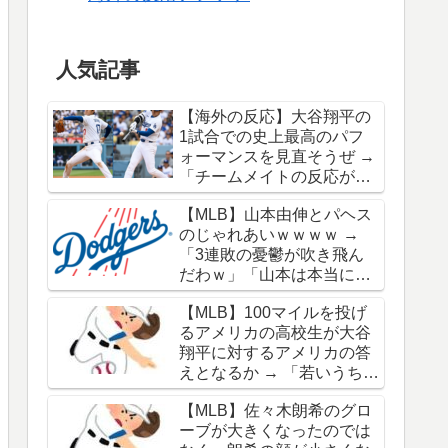
人気記事
【海外の反応】大谷翔平の
1試合での史上最高のパフ
ォーマンスを見直そうぜ →
「チームメイトの反応が凄
さを物語ってるな」「ワー
【MLB】山本由伸とパヘス
ルドシリーズで延長18回ま
のじゃれあいｗｗｗｗ →
でいった試合も凄かった」
「3連敗の憂鬱が吹き飛ん
だわｗ」「山本は本当にオ
シャレだな」
【MLB】100マイルを投げ
るアメリカの高校生が大谷
翔平に対するアメリカの答
えとなるか → 「若いうちか
ら神格化されても期待通り
【MLB】佐々木朗希のグロ
のキャリアを築けるのはほ
ーブが大きくなったのでは
んの一握りだからな」「大