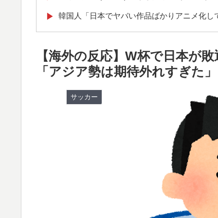
韓国人「日本でヤバい作品ばかりアニメ化し
▶
海外「コーヒー1杯が6ドルって何なんだ、
▶
【海外の反応】W杯で日本が敗
海外「お前らの国に他愛のない対立ってある
▶
「アジア勢は期待外れすぎた」
韓国人「猛暑で〇〇も疲れ果てた…〇〇の個
▶
海外「消火栓もフェイクだから消防士が右往左
▶
サッカー
ワールドカップは誰のものか FIFA新会社
▶
海外「StumbleUponが恋しいんじゃない、
▶
サイトの話
海外の反応：鈴木誠也が豪快な弾丸19号HR
▶
て良かった」とカブスファン絶賛
韓国人「韓国に10年間の出場権剥奪や過去
▶
FIFA公式制裁を海外メディアが報道！」