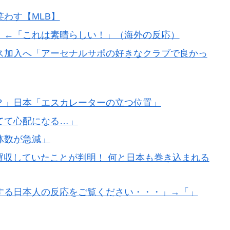
見てみよう」
わす【MLB】
してきたぞ → 「この話題は永遠に終わらないな」「日
！←「これは素晴らしい！」（海外の反応）
ニュースが出るのは予想できた」
ス加入へ「アーセナルサポの好きなクラブで良かっ
い理由がこちら…」→「快適そうでめちゃくちゃ羨まし
？」日本「エスカレーターの立つ位置」
てて心配になる…」
体数が急減」
買収していたことが判明！ 何と日本も巻き込まれる
する日本人の反応をご覧ください・・・」→「」