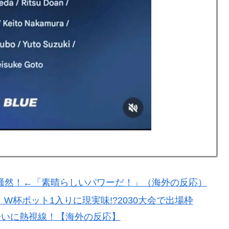
騒然！←「素晴らしいパワーだ！」（海外の反応）
杯ポット1入りに現実味!?2030大会で出場枠
争いに熱視線！【海外の反応】