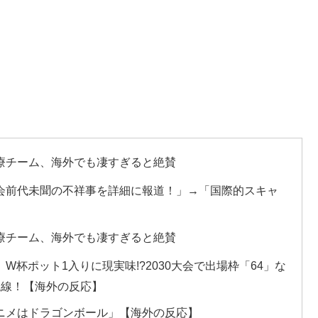
療チーム、海外でも凄すぎると絶賛
会前代未聞の不祥事を詳細に報道！」→「国際的スキャ
療チーム、海外でも凄すぎると絶賛
杯ポット1入りに現実味!?2030大会で出場枠「64」な
視線！【海外の反応】
ニメはドラゴンボール」【海外の反応】