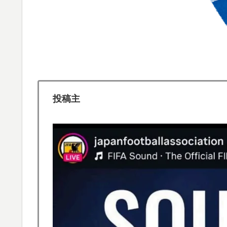
うのを見ると日本人は何か適当に作る感じが
韓国人「過去のW杯で韓国代表がドーピング
▶
→「恥ずかしい…（ﾌﾞﾙﾌﾞﾙ」＝韓国の反応
アメリカ「お前らの国でしか愛されてないも
▶
海外「日本なんて行くんじゃなかった…」 
▶
投稿主
失望する事態に
日本旅行キャンセルすべきか…1万年ぶり史
▶
大地震が起きても手術をやり遂げる日本の医
▶
【MLB】化け物みたいな球を投げるクローザー
▶
ソンの違い」「先発は2－3種類の一級品の変
スカトロ野郎「今日仕事が終わったらやっと
▶
韓国人「日本メディアが大型台風13号が急
▶