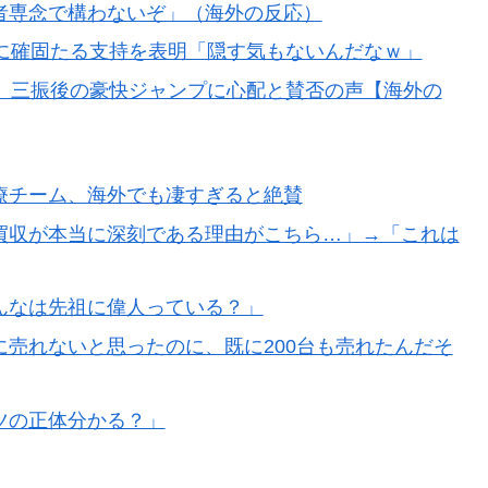
者専念で構わないぞ」（海外の反応）
長に確固たる支持を表明「隠す気もないんだなｗ」
、三振後の豪快ジャンプに心配と賛否の声【海外の
療チーム、海外でも凄すぎると絶賛
買収が本当に深刻である理由がこちら…」→「これは
んなは先祖に偉人っている？」
売れないと思ったのに、既に200台も売れたんだそ
ツの正体分かる？」