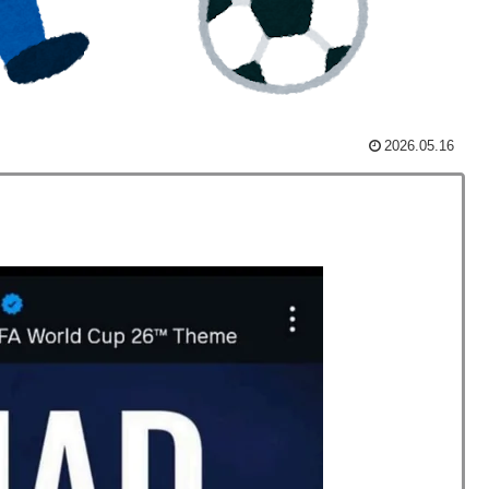
しない・・・」「あれがまさに経験値である」
検査をすり抜けるように注射していたものがこちら…」
のってある？」日本「納豆」
2026.05.16
日本を知ってしまったディズニー信者、帰国後『本家』に
上最大級の火山の兆し＝韓国の反応
療チーム、海外でも凄すぎると絶賛
を先発に転向させないのはなんで？ → 「100mとマラ
化球が必要だからな」
うんこが食べられるぞ」←こんなやつが実在する事実
カーブで韓国方面に向かって来ると予報！」→「予想外の