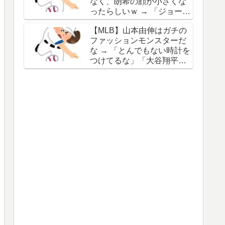
なく、朗希の顔が小さくな
谷の名前を出したのはクリ
ったらしいｗ → 「ジョーク
ック数稼ぎでしかないわ」
が出るってことは絶好調の
【MLB】山本由伸はガチの
証拠だな」「癖なのか精神
ファッションモンスターだ
的なものなのか分からない
な → 「とんでもない時計を
がいい方向に進んだのはい
つけてるな」「大谷翔平と
いことだ」
は真逆だな」