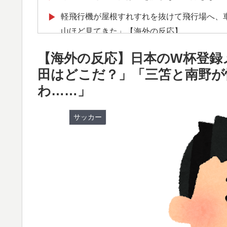
軽飛行機が屋根すれすれを抜けて飛行場へ、
▶
山ほど見てきた」【海外の反応】
【衝撃】韓国人「エボシ御前の声の人、若い
▶
【海外の反応】日本のW杯登録
海外「全部日本の真似だったのか…」 日本の
▶
田はどこだ？」「三笘と南野が
話題に
わ……」
日本「俺は有名な武士の家系だけど世界のみ
▶
サッカー
ぺこぱ松蔭寺「みんな右とか左とか拘りすぎ
▶
韓国が独自開発したと自慢する甘いトマト、
▶
が判明して大問題にw
外国人「日本の未来は安泰だ」16歳MF三井
▶
絡む活躍で海外絶賛！【海外の反応】
【衝撃】韓国人「日本の名門女子校、漫画の
▶