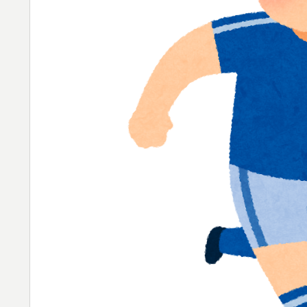
海外「海外発祥なのに、今では日本で定着し
▶
【海外の反応】アルゼンチン協会、FIFA会
▶
「1個9,983キロカロリー、成人が4〜5日
▶
心臓発作が起きた日
海外「さすが日本！」日本とドイツの仕事効
▶
新聞さん、壮大な縦読みを仕込んでしまうww
▶
韓国人「我が国がクウェート戦で行った審判
▶
メなやつ…（ﾌﾞﾙﾌﾞﾙ」＝韓国の反応
海外「日本人はなんて気高いんだ！」 英高
▶
海外「素晴らしい！」日本が買収したUSス
▶
海外「親が買った覚えのないプレゼントが山
▶
穴…？
韓国人「熊本地震で見る日本の土木技術の完
▶