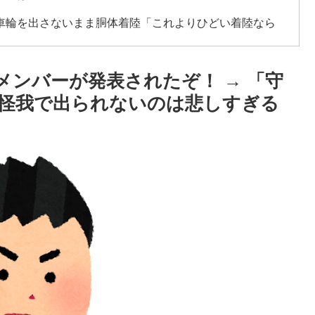
車輪を出さないまま胴体着陸「これよりひどい着陸なら
頃がこれかよ」
メンバーが発表されたぞ！ → 「守
普通のテレビ番組が最新SNSの数十年先を行っていたと
怪我で出られないのは悲しすぎる
んなは先祖に偉人っている？」
。思想関係なく応援しようよ」
実はそこら辺のトマトに砂糖水を注入していただけなの
寺眞、衝撃ゴール！久保建英超え歴代2位の記録！3得点に
ままかよ」