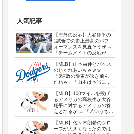
人気記事
【海外の反応】大谷翔平の
1試合での史上最高のパフ
ォーマンスを見直そうぜ →
「チームメイトの反応が凄
さを物語ってるな」「ワー
【MLB】山本由伸とパヘス
ルドシリーズで延長18回ま
のじゃれあいｗｗｗｗ →
でいった試合も凄かった」
「3連敗の憂鬱が吹き飛ん
だわｗ」「山本は本当にオ
シャレだな」
【MLB】100マイルを投げ
るアメリカの高校生が大谷
翔平に対するアメリカの答
えとなるか → 「若いうちか
ら神格化されても期待通り
【MLB】佐々木朗希のグロ
のキャリアを築けるのはほ
ーブが大きくなったのでは
んの一握りだからな」「大