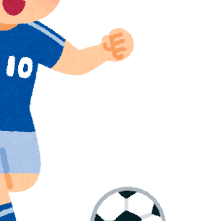
てるものって何？その逆も教えて！」（海外の反応）
長に確固たる支持を表明「隠す気もないんだなｗ」
かけて食べる量」店名は『心臓発作グリル』、そこで本当に
率の差が分かる数字に海外が大騒ぎ
w
買収が本当に深刻である理由がこちら…」→「これはダ
級紙も驚愕した極限の中の日本人の姿に世界が衝撃
チール驚異の大復活に米国人が大喜び
積みなのに誰も騒がない」サンタ映画最大の設定の
全勝利をご覧ください」→「これはすごいわ」「こうい