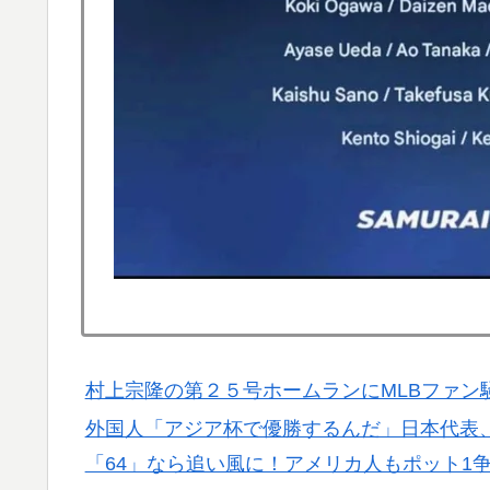
村上宗隆の第２５号ホームランにMLBファン
外国人「アジア杯で優勝するんだ」日本代表、W
「64」なら追い風に！アメリカ人もポット1