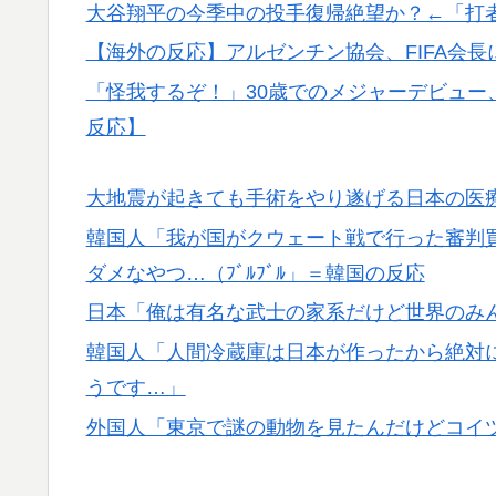
大谷翔平の今季中の投手復帰絶望か？←「打
【海外の反応】アルゼンチン協会、FIFA会
「怪我するぞ！」30歳でのメジャーデビュー
反応】
大地震が起きても手術をやり遂げる日本の医
韓国人「我が国がクウェート戦で行った審判
ダメなやつ…（ﾌﾞﾙﾌﾞﾙ」＝韓国の反応
日本「俺は有名な武士の家系だけど世界のみ
韓国人「人間冷蔵庫は日本が作ったから絶対に
うです…」
外国人「東京で謎の動物を見たんだけどコイ