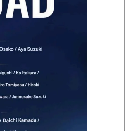
ップ韓国準決勝も調査すべきと主張！」→「英国メディア
残留の可能性を会長が示唆！移籍金が交渉の壁に..現地
ドバッテリーを導入へ！最大1000kmの航続距離や超高速
外「バムの83点でようやく信じた」