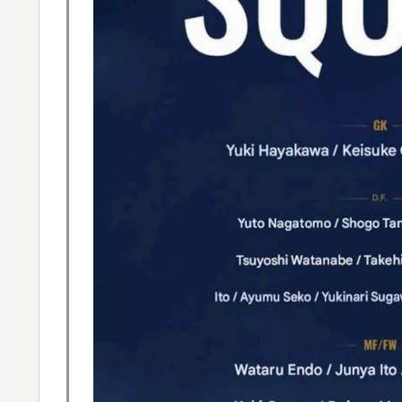
進路‥」
韓国人「日本メディアが2002年ワールドカ
▶
も一斉に指摘‥」
フランス人「欲張りすぎだ」中村敬斗、ランス
▶
サポの本音がこれ！【海外の反応】
韓国人「トヨタが2027年に次世代ハイブリッ
▶
充電を目指す」
【伝説の100得点、いまだ都市伝説扱い】海
▶