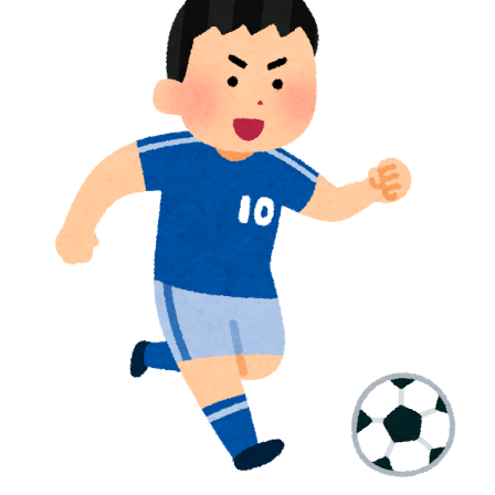
増水した川に取り残されたアライグマ、パドルボードで
▶
救助されて人の脚の下に潜り込む【海外の反応】
海外「さすが日本！」日本の医療従事者の倫理観の高さ
▶
に海外が超感動
海外の反応：鈴木誠也が豪快な弾丸19号HRと好守備で
▶
大谷ドジャース撃破に貢献「トレードされなくて良かっ
た」とカブスファン絶賛
韓国政府、謝罪をすれば賠償を放棄する案を日本側に提
▶
示するも拒否される＝韓国の反応
【スウェーデン-モロッコ】心配する理由はこれだ
▶
け…？【ポーランドボール】
外国人「2002年W杯は?」韓国サッカーに衝撃的不祥
▶
事！W杯予選でレフリーへの不適切接待発覚！海外騒
然！【海外の反応】
韓国人「U17日本代表、決勝で中国を破りアジア杯優勝
▶