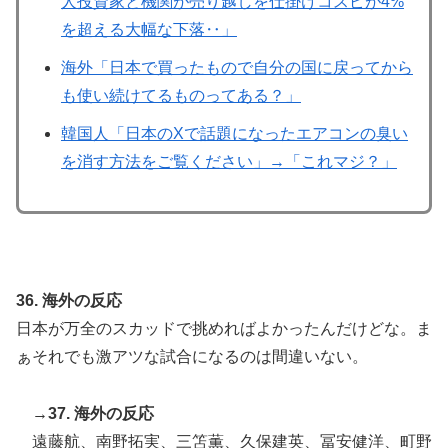
人投資家と機関が売り越しを仕掛けコスピが4%
を超える大幅な下落‥」
海外「日本で買ったもので自分の国に戻ってから
も使い続けてるものってある？」
韓国人「日本のXで話題になったエアコンの臭い
を消す方法をご覧ください」→「これマジ？」
36. 海外の反応
日本が万全のスカッドで挑めればよかったんだけどな。ま
ぁそれでも激アツな試合になるのは間違いない。
→37. 海外の反応
遠藤航、南野拓実、三笘薫、久保建英、冨安健洋、町野