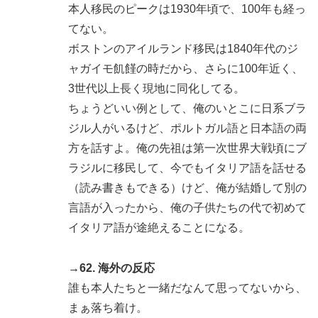
本人移民のピークは1930年頃で、100年も経っ
てない。
ボストンのアイルランド移民は1840年代のジ
ャガイモ飢饉の時だから、さらに100年近く、
3世代以上長く現地に同化してる。
ちょうどいい例として、俺のいとこに日系ブラ
ジル人がいるけど、ポルトガル語と日本語の両
方を話すよ。俺の先祖は第一次世界大戦頃にブ
ラジルに移民して、今でもイタリア語を話せる
（読み書きもできる）けど、俺が結婚して別の
言語が入ったから、俺の子供たちの代で初めて
イタリア語が途絶えることになる。
→62. 海外の反応
誰も本人たちと一緒だなんて思ってないから、
まぁ落ち着け。