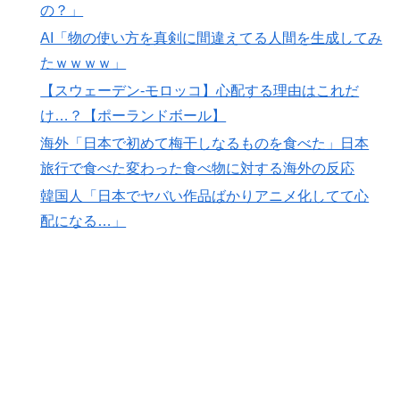
海外「ディズニーがゴミのようだ！」日本がアニメ化し
▶
の？」
た米人気SF作品に絶賛の声が殺到中
AI「物の使い方を真剣に間違えてる人間を生成してみ
海外「中国が世界資産税を導入。財政不足を海外資産へ
▶
たｗｗｗｗ」
の課税で補おうとする」
【スウェーデン-モロッコ】心配する理由はこれだ
外国人「米・ジャガイモ・パン・麺の4大主食、一生食
▶
け…？【ポーランドボール】
えないなら何を捨てる？」
海外「日本で初めて梅干しなるものを食べた」日本
海外「StumbleUponが恋しいんじゃない、あの頃のネッ
▶
旅行で食べた変わった食べ物に対する海外の反応
トが面白すぎたんだ」1995〜2010年の消えたサイトの
韓国人「日本でヤバい作品ばかりアニメ化してて心
話
配になる…」
【高校野球】ついに田中マー君が高野連の「七回制」導
▶
入に異議申す！ドーム球場でやれ
韓国人「意外に日本との関係が深い地球の裏側の国がこ
▶
ちらです‥」→「国境を越えた驚くべき歴史のつなが
り‥」
ワイ「飯食う前にうんちしたろ！（ﾌﾞﾘｯw）」
▶
【MLB】村上宗隆とルイス・アラエスの指標が完全に真
▶