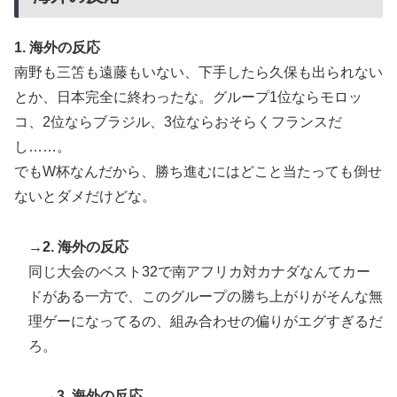
な」「他のことから国民の目をそらせるからお互いの政
府にとって都合がいいんだよ」
1. 海外の反応
南野も三笘も遠藤もいない、下手したら久保も出られない
とか、日本完全に終わったな。グループ1位ならモロッ
コ、2位ならブラジル、3位ならおそらくフランスだ
し……。
でもW杯なんだから、勝ち進むにはどこと当たっても倒せ
ないとダメだけどな。
→2. 海外の反応
同じ大会のベスト32で南アフリカ対カナダなんてカー
ドがある一方で、このグループの勝ち上がりがそんな無
理ゲーになってるの、組み合わせの偏りがエグすぎるだ
ろ。
→3. 海外の反応