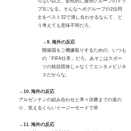
らない以上、必然的に最弱グループのトッ
プ3になる。そんなヘボグループの2位同
士をベスト32で潰し合わせるなんて、ど
う考えても意味不明だろ。
→9. 海外の反応
開催国をご機嫌取りするための、いつも
の「FIFA仕草」だろ。あそこはスポー
ツの統括団体じゃなくてエンタメビジネ
スだからな。
→10. 海外の反応
アルゼンチンの組み合わせと準々決勝までの道の
り、笑えるくらいイージーモードで草
→11. 海外の反応