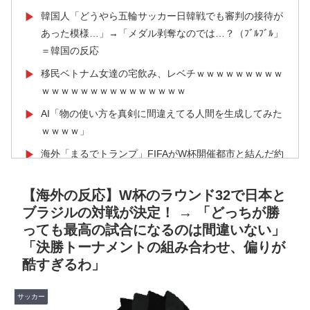
韓国人「どうやら五輪サッカー日韓戦でも審判の接待が
▶
あった模様…」→「メダル剥奪なのでは…？（ﾌﾞﾙﾌﾞﾙ」
＝韓国の反応
移民ベトナム女達の宅飲み、レベチｗｗｗｗｗｗｗｗｗ
▶
ｗｗｗｗｗｗｗｗｗｗｗｗｗｗｗ
AI「物の使い方を真剣に間違えてる人間を生成してみた
▶
ｗｗｗｗ」
海外「まるでトランプ」FIFAがW杯開催都市と結んだ約
▶
束を守らないことに海外大騒ぎ！（海外の反応）
【海外の反応】W杯のラウンド32で日本と
韓国人「熊本地震発生時の病院手術中に突然の大揺れが
▶
ブラジルの対戦が決定！ → 「どっちが勝
凄まじい状況だ」
っても最高の試合になるのは間違いない」
海外「先進国で日本だけパスポート所有率が低すぎる、
▶
「決勝トーナメントの組み合わせ、偏りが
何故なのか」
酷すぎるわ」
米：トランプ大統領、「敵性外国人」による「米国籍目
▶
的の出産ツーリズム禁止令」に署名…寄生侵略防止へ
サッカー
[海外の反応]