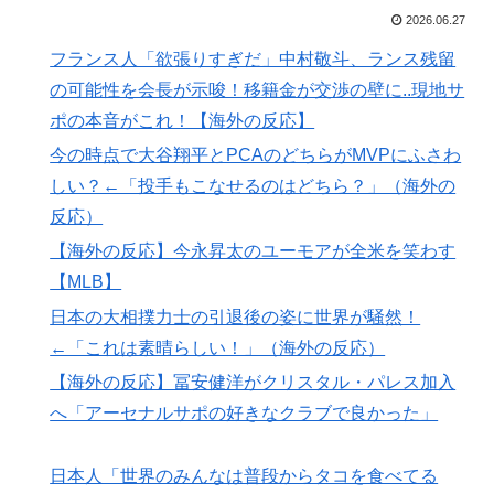
（通算5回目・最多優勝国）」→「韓国は8強で落ちたの
2026.06.27
に・・・もう越えられない壁になってしまったね」「韓
フランス人「欲張りすぎだ」中村敬斗、ランス残留
国は監督の問題が大きい」「日本はもうどんなに精神勝
の可能性を会長が示唆！移籍金が交渉の壁に..現地サ
利したところで超えられない壁である」
ポの本音がこれ！【海外の反応】
【海外の反応】今永昇太、好調の秘訣はスマホ画面だと
▶
イマナガ節を炸裂「NPBでは面白さが必須条件なの？」
今の時点で大谷翔平とPCAのどちらがMVPにふさわ
しい？←「投手もこなせるのはどちら？」（海外の
【伝説の100得点、いまだ都市伝説扱い】海外「バムの
▶
反応）
83点でようやく信じた」
【海外の反応】今永昇太のユーモアが全米を笑わす
海外「コーヒー1杯が6ドルって何なんだ、レシートを二
▶
度見した」値上げで買うのをやめたもの…
【MLB】
日本の大相撲力士の引退後の姿に世界が騒然！
日本人「敷地内に勝手に停めた車がバチバチにブロック
▶
されててウケた」→結末がめっちゃおもろいｗｗｗ【タ
←「これは素晴らしい！」（海外の反応）
イ人の反応】
【海外の反応】冨安健洋がクリスタル・パレス加入
フランス人「欲張りすぎだ」中村敬斗、ランス残留の可
▶
へ「アーセナルサポの好きなクラブで良かった」
能性を会長が示唆！移籍金が交渉の壁に..現地サポの本
音がこれ！【海外の反応】
日本人「世界のみんなは普段からタコを食べてる