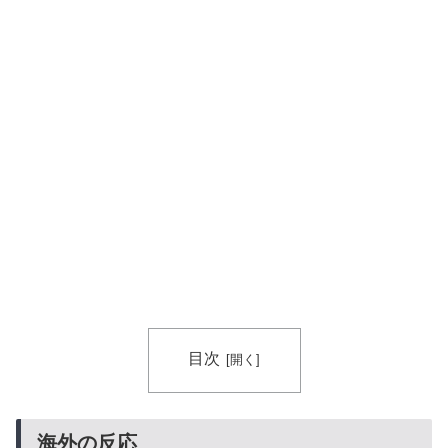
逆 → 「予想通りの結果」「この2人は合体してくれ」
日本人「世界のみんなは普段からタコを食べてるの？」
▶
【海外の反応】冨安健洋がクリスタル・パレス加入へ
▶
「アーセナルサポの好きなクラブで良かった」
海外「日本人がアメリカに対してとても良いことを言っ
▶
てくれているぞ！アメリカの良さを再発見できる！」
海外「先進国で日本だけパスポート所有率が低すぎる、
▶
何故なのか」
韓国人「世界で最も有名な日本人は誰なのか？」→「想
▶
像以上に意見が割れてしまう‥」
海外の反応：熊本の病院で手術中に熊本地震が発生、大
▶
揺れの中でも患者を守った医師たちの対応ぶりに海外大
目次
絶賛
【海外の反応】韓国が日本による竹島の領有権主張に対
▶
して強く抗議したらしい → 「もはや毎年の恒例行事だ
海外の反応