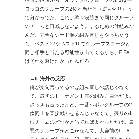
抽選の段階から、オランダのグループの1位はモ
ロッコのグループの2位と当たる（逆も然り）っ
て分かってた。これは準々決勝まで同じグループ
のチームと再戦しないようにするための仕組みな
んだ。完全なシード順の組み直しをやっちゃう
と、ベスト32やベスト16でグループステージと
同じ相手と当たる可能性が出てくるから、FIFA
はそれを避けたかったんだろ。
→6. 海外の反応
俺が文句言ってるのは組み直しの話じゃなく
て、最初のトーナメント表の組み方自体だよ。
さっきも言ったけど、一番ヘボいグループの2
位同士を直接戦わせるんじゃなくて、残りの1
位チームのどれかと当てればよかっただけ。最
悪のグループがどこかなんて、大会前のFIFA