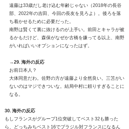
遠藤は33歳だし老け込む年齢じゃない（2018年の長谷
部、2022年の吉田、今回の長友を見ろよ）。後ろを落
ち着かせるために必要だった。
南野は賢くて裏に抜けるのが上手い。前田とキャラが被
るかもだけど、森保がなぜか古橋を嫌ってる以上、南野
がいればいいオプションになったはず。
→29. 海外の反応
お前日本人？
大体同意だわ。佐野の方が遠藤より全然良い。三笘がい
ないのはマジできついな。結局中村に頼りすぎることに
なる。
30. 海外の反応
もしフランスがグループ1位突破してベスト32も勝った
ら、どっちみちベスト16でブラジル対フランスになるん