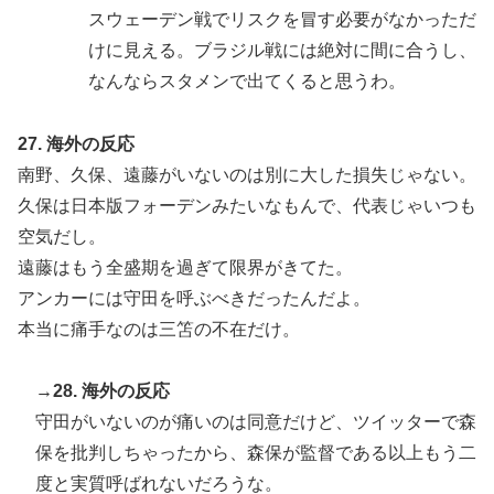
スウェーデン戦でリスクを冒す必要がなかっただ
けに見える。ブラジル戦には絶対に間に合うし、
なんならスタメンで出てくると思うわ。
27. 海外の反応
南野、久保、遠藤がいないのは別に大した損失じゃない。
久保は日本版フォーデンみたいなもんで、代表じゃいつも
空気だし。
遠藤はもう全盛期を過ぎて限界がきてた。
アンカーには守田を呼ぶべきだったんだよ。
本当に痛手なのは三笘の不在だけ。
→28. 海外の反応
守田がいないのが痛いのは同意だけど、ツイッターで森
保を批判しちゃったから、森保が監督である以上もう二
度と実質呼ばれないだろうな。