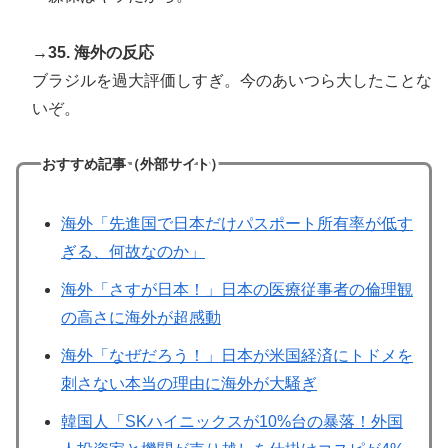
→35. 海外の反応
ブラジルを過大評価しすぎ。今のあいつら大したことな
いぞ。
おすすめ記事（外部サイト）
海外「先進国で日本だけパスポート所有率が低す
ぎる、何故なのか」
海外「さすが日本！」日本の医療従事者の倫理観
の高さに海外が超感動
海外「なぜだろう！」日本が米国経済にトドメを
刺さない本当の理由に海外が大騒ぎ
韓国人「SKハイニックスが10%台の暴落！外国