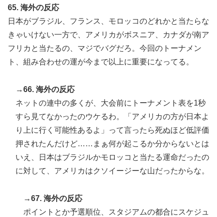
65. 海外の反応
日本がブラジル、フランス、モロッコのどれかと当たらな
きゃいけない一方で、アメリカがボスニア、カナダが南ア
フリカと当たるの、マジでバグだろ。今回のトーナメン
ト、組み合わせの運が今まで以上に重要になってる。
→66. 海外の反応
ネットの連中の多くが、大会前にトーナメント表を1秒
すら見てなかったのウケるわ。「アメリカの方が日本よ
り上に行く可能性あるよ」って言ったら死ぬほど低評価
押されたんだけど……まぁ何が起こるか分からないとは
いえ、日本はブラジルかモロッコと当たる運命だったの
に対して、アメリカはクソイージーな山だったからな。
→67. 海外の反応
ポイントとか予選順位、スタジアムの都合にスケジュ