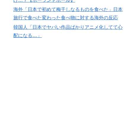
け…？【ポーランドボール】
平って投手としてはどれくらいのレベルなの？ → 「ト
海外「日本で初めて梅干しなるものを食べた」日本
ップ層ではあるが二刀流の影響で超一流とまでは言えな
旅行で食べた変わった食べ物に対する海外の反応
いイメージ」「投手に専念したらサイヤングも獲れると
韓国人「日本でヤバい作品ばかりアニメ化してて心
思うんだけどな」
配になる…」
外国人「2002年W杯は?」韓国サッカーに衝撃的不祥
▶
事！W杯予選でレフリーへの性的接待発覚！海外騒然！
【海外の反応】