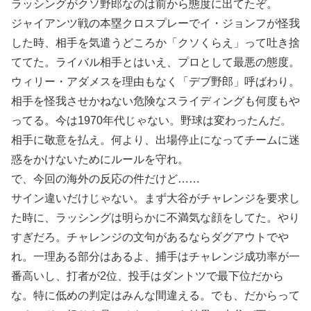
ラッシングがクソ野郎なのは前から態度に出てたぞ。
ジャイアンツ戦の本塁クロスプレーでイ・ジョンフが怪我
した時、相手を気遣うどころか「クソくらえ」って吐き捨
ててた。ライバル相手とはいえ、プロとして最悪の態度。
ウィリー・アダメスを理由もなく「デブ野郎」呼ばわり。
相手を怪我させかねない危険なスライディングも何度もや
ってる。今は1970年代じゃない。野球は変わったんだ。
相手に敬意を払え。何より、出場停止になってチームに迷
惑をかけないためにルールを守れ。
で、今回の海外の反応の件だけど……
サイン違いだけじゃない。まず大谷がチャレンジを要求し
た時に、ラッシングは明らかに不満気な顔をしてた。やり
すぎだろ。チャレンジの文句があるならダグアウトでや
れ。一理ある部分はあるよ、捕手はチャレンジ成功率が一
番高いし、打者が2位、投手はダントツで最下位だから
な。特に低めの判定はみんな間違える。でも、だからって