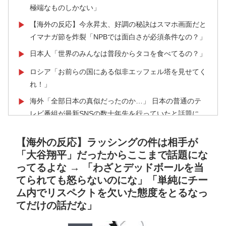
極端なものしかない」
【海外の反応】今永昇太、好調の秘訣はスマホ画面だと
▶
イマナガ節を炸裂「NPBでは面白さが必須条件なの？」
日本人「世界のみんなは普段からタコを食べてるの？」
▶
ロシア「お前らの国にある似非エッフェル塔を見せてく
▶
れ！」
海外「全部日本の真似だったのか…」 日本の普通のテ
▶
レビ番組が最新SNSの数十年先を行っていたと話題に
外国人「2026年バロンドールは誰が受賞すべき?」エン
▶
【海外の反応】ラッシングの件は相手が
バペ、今季無冠でも初受賞か!?海外ファンが考える本命
「大谷翔平」だったからここまで話題にな
とは!?【海外の反応】
ってるよな → 「わざとデッドボールを当
海外「うちは同じ日に二人とも不機嫌になるのは禁止。
▶
てられても怒らないのにな」「単純にチー
結婚四十年これでやってる」経験するまで信じてもらえ
ム内でリスペクトを欠いた態度をとるなっ
ない結婚の話…？
てだけの話だな」
ライバルのリコに身体で賞金払わせる話やりてえ
▶