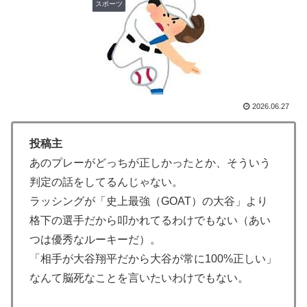
スポーツ
海外「日本なんて行くんじゃなかった…」 日本を知っ
▶
てしまったディズニー信者、帰国後『本家』に失望する
事態に
韓国人「SKハイニックスが10%台の暴落！外国人投資
▶
家と機関が売り越しを仕掛けコスピが4%を超える大幅
な下落‥」
2026.06.27
海外「さすが日本！」日本の医療従事者の倫理観の高さ
▶
に海外が超感動
投稿主
英国人「ようこそ」冨安健洋、クリスタルパレス加入が
あのプレーがどっちが正しかったとか、そういう
▶
決定的に！メディカル検査をパス！現地サポが歓迎！ア
判定の話をしてるんじゃない。
ーセナルファンも祝福！【海外の反応】
ラッシングが「史上最強（GOAT）の大谷」より
外国人「2002年W杯は?」韓国サッカーに衝撃的不祥
▶
格下の選手だから叩かれてるわけでもない（あい
事！W杯予選でレフリーへの性的接待発覚！海外騒然！
つは優秀なルーキーだ）。
【海外の反応】
「相手が大谷翔平だから大谷が常に100%正しい」
【激震】韓国人「韓国サッカー協会、W杯・五輪で複数
▶
なんて脳死なことを言いたいわけでもない。
回の性接待を行い審判を買収していたことが発覚…（ﾌﾞ