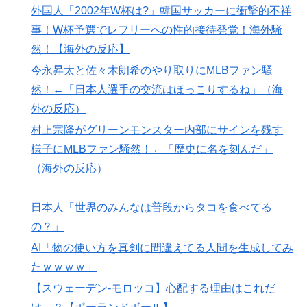
なる…」
外国人「2002年W杯は?」韓国サッカーに衝撃的不祥
事！W杯予選でレフリーへの性的接待発覚！海外騒
韓国政府、謝罪をすれば賠償を放棄する案を日本側に提
▶
示するも拒否される＝韓国の反応
然！【海外の反応】
今永昇太と佐々木朗希のやり取りにMLBファン騒
海外「日本なんて行くんじゃなかった…」 日本を知っ
▶
てしまったディズニー信者、帰国後『本家』に失望する
然！←「日本人選手の交流はほっこりするね」（海
事態に
外の反応）
ガソリンスタンドで助けを求めた女性が連れ去られる瞬
▶
村上宗隆がグリーンモンスター内部にサインを残す
間！！
様子にMLBファン騒然！←「歴史に名を刻んだ」
【激震】韓国人「韓国サッカー協会、W杯・五輪で複数
（海外の反応）
▶
回の性接待を行い審判を買収していたことが発覚…（ﾌﾞ
ﾙﾌﾞﾙ」＝韓国の反応
日本人「世界のみんなは普段からタコを食べてる
【海外の反応】冨安健洋がクリスタル・パレス加入へ
▶
の？」
「アーセナルサポの好きなクラブで良かった」
AI「物の使い方を真剣に間違えてる人間を生成してみ
海外「世界で日本を死守するぞ！」 日本の消防署を訪
▶
たｗｗｗｗ」
れたちびっ子集団が世界をメロメロに
【スウェーデン-モロッコ】心配する理由はこれだ
【海外の反応】野球を観はじめたばかりなんだが大谷翔
▶