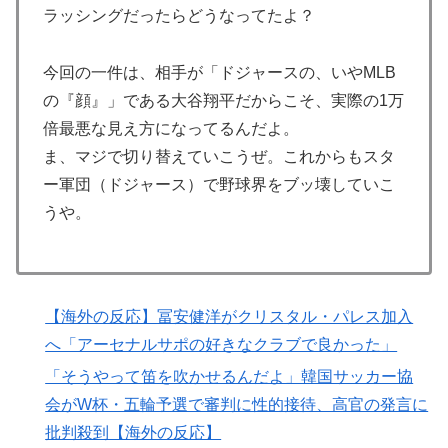
ラッシングだったらどうなってたよ？
国際的な小咄 読者投稿 （ゼンマイ式）手間を楽しむ妄
▶
想？
今回の一件は、相手が「ドジャースの、いやMLB
海外「誰か助けて！日本で不思議な瓶に入った飲み物を
▶
の『顔』」である大谷翔平だからこそ、実際の1万
貰ったんだけど、これってどうやって開けるんだ！？」
倍最悪な見え方になってるんだよ。
【海外の反応】
ま、マジで切り替えていこうぜ。これからもスタ
外国人「使い捨てだ」FIFA会長、辞任危機でトランプ政
▶
ー軍団（ドジャース）で野球界をブッ壊していこ
権に泣き付くも無視されて海外失笑！【海外の反応】
うや。
韓国人「PSG、日本の鈴木彩艶に約60億円で正式オファ
▶
ー・・・」→「あいつがそれほどなのか（ﾌﾞﾙﾌﾞﾙ）」
「レギュラーとして出れるとは思わない...
韓国人「U17日本代表、決勝で中国を破りアジア杯優勝
▶
【海外の反応】冨安健洋がクリスタル・パレス加入
（通算5回目・最多優勝国）」→「韓国は8強で落ちたの
へ「アーセナルサポの好きなクラブで良かった」
に・・・もう越えられない壁になってしまったね」「韓
「そうやって笛を吹かせるんだよ」韓国サッカー協
国は監督の問題が大きい」「日本はもうどんなに精神勝
利したところで超えられない壁である」
会がW杯・五輪予選で審判に性的接待、高官の発言に
批判殺到【海外の反応】
韓国人「日本でヤバい作品ばかりアニメ化してて心配に
▶