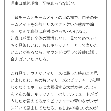
ﾙﾌﾞﾙ」＝韓国の反応
理由は単純明快、至極真っ当な話だ。
韓国人「日本には韓国みたいなドラッグストアがないの
▶
で韓国が羨ましくて羨ましくて仕方がないんだそうで
「敵チームとチームメイトの目の前で、自分のチ
す」
ームメイトを公然とリスペクト欠いた態度で煽
【悲報】中川翔子(41)「Xはもう愚痴だらけだから開き
▶
る」なんて真似は絶対にやっちゃいけねえ。
たくない」
組織（球団）全体の面汚しだし、見ててめちゃく
欧州「日本だけ反則だろ…」 世界の『日本びいき』に
▶
ちゃ見苦しいわ。もしキャッチャーとして言いた
ヨーロッパ全土から不満の声
いことがあるなら、マウンドに行って冷静に話し
韓国人「韓国サッカー協会W杯予選で外国人審判に性接
▶
合えばいいだけだろ。
待したことが発覚！」
AI「物の使い方を真剣に間違えてる人間を生成してみた
これ見て、ウチがフィリーズに勝った時のこと思
▶
ｗｗｗｗ」
い出したわ。あの時フィリーズのピッチャーが1塁
じゃなくてホームに大暴投する大ポカやったじゃ
【スウェーデン-モロッコ】心配する理由はこれだ
▶
け…？【ポーランドボール】
ん？あの後、キャッチャーのリアルミュートがど
うしたか覚えてるか？ピッチャーの背中をポンポ
人類は広島から何を学んだのか 原爆投下から81年、核
▶
ン叩いて励ましてただろ。もしあの場にいたのが
兵器が再び増え始めた世界【海外の反応・解説】