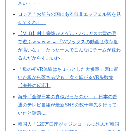
さい・・・」
ロシア「お前らの国にある似非エッフェル塔を見
せてくれ！」
【MLB】村上宗隆がミゲル・バルガスの髪の毛
で遊ぶｗｗｗｗ → 「Wソックスの動画は依存度
が高いな」「たった一人でこんなにチームが変わ
るんだからすごいわ」
「母の初VR体験はちょっとした大惨事」床に置
いた板から落ちる父も、次々転がるVR失敗集
【海外の反応】
海外「全部日本の真似だったのか…」 日本の普
通のテレビ番組が最新SNSの数十年先を行って
いたと話題に
韓国人「120万口座がマジンコールに沈んだ韓国