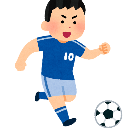
の湖「肝心の場面で毎回カメラが逃げる」【海外の反
応】
国際的な小咄 読者投稿 中小企業診断士受験者向けのIT
▶
パスポート試験対策
日本旅行キャンセルすべきか…1万年ぶり史上最大級の
▶
火山の兆し＝韓国の反応
韓国人「トヨタが2027年に次世代ハイブリッドバッテ
▶
リーを導入へ！最大1000kmの航続距離や超高速充電を
目指す」
韓国人「熊本地震で見る日本の土木技術の完全勝利をご
▶
覧ください」→「これはすごいわ」「こういうのを見る
と日本人は何か適当に作る感じがしない・・・」「あれ
がまさに経験値である」
韓国人「熊本地震で見る日本の土木技術の完全勝利をご
▶
覧ください」→「これはすごいわ」「こういうのを見る
と日本人は何か適当に作る感じがしない・・・」「あれ