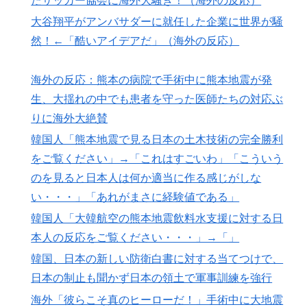
たサッカー協会に海外大騒ぎ！（海外の反応）
の不祥事を詳細に報道！」→「国際的スキャンダルに発
大谷翔平がアンバサダーに就任した企業に世界が騒
展してしまう‥」
然！←「酷いアイデアだ」（海外の反応）
外国人「アジア杯で優勝するんだ」日本代表、W杯ポッ
▶
ト1入りに現実味!?2030大会で出場枠「64」なら追い風
海外の反応：熊本の病院で手術中に熊本地震が発
に！アメリカ人もポット1争いに熱視線！【海外の反
応】
生、大揺れの中でも患者を守った医師たちの対応ぶ
りに海外大絶賛
【伝説の100得点、いまだ都市伝説扱い】海外「バムの
▶
83点でようやく信じた」
韓国人「熊本地震で見る日本の土木技術の完全勝利
をご覧ください」→「これはすごいわ」「こういう
海外「さすが日本！」日本とドイツの仕事効率の差が分
▶
かる数字に海外が大騒ぎ
のを見ると日本人は何か適当に作る感じがしな
い・・・」「あれがまさに経験値である」
韓国人「大韓航空の熊本地震飲料水支援に対する日本人
▶
の反応をご覧ください・・・」→「」
韓国人「大韓航空の熊本地震飲料水支援に対する日
本人の反応をご覧ください・・・」→「」
韓国人「とある日本の飲食店で、韓国人店員が韓国人団
▶
体客と口論になった理由がこちら・・・」
韓国、日本の新しい防衛白書に対する当てつけで、
日本の制止も聞かず日本の領土で軍事訓練を強行
新聞さん、壮大な縦読みを仕込んでしまうwww
▶
海外「彼らこそ真のヒーローだ！」手術中に大地震
外国人「日本の未来は安泰だ」16歳MF三井寺眞、衝撃
▶