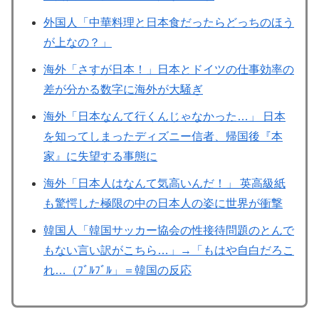
外国人「中華料理と日本食だったらどっちのほう
が上なの？」
海外「さすが日本！」日本とドイツの仕事効率の
差が分かる数字に海外が大騒ぎ
海外「日本なんて行くんじゃなかった…」 日本
を知ってしまったディズニー信者、帰国後『本
家』に失望する事態に
海外「日本人はなんて気高いんだ！」 英高級紙
も驚愕した極限の中の日本人の姿に世界が衝撃
韓国人「韓国サッカー協会の性接待問題のとんで
もない言い訳がこちら…」→「もはや自白だろこ
れ…（ﾌﾞﾙﾌﾞﾙ」＝韓国の反応