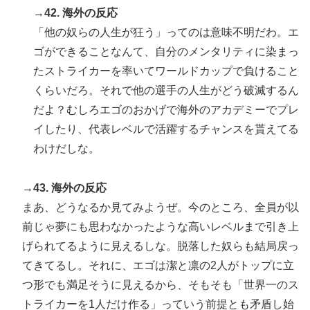
→42. 海外の反応
「他の奴らの人生が狂う」ってのは意味不明だわ。エ
ゴができることなんて、自分のメンタリティに染まっ
たストライカーを率いてワールドカップで負けること
くらいだろ。それで他の選手の人生がどう破滅するん
だよ？むしろエゴのおかげで海外のアカデミーでプレ
イしたり、代表レベルで活躍するチャンスを貰えてる
わけだしな。
→43. 海外の反応
まあ、どうなるか見てみようぜ。今のところ、全員が以
前じゃ夢にも思わなかったような高いレベルまで引き上
げられてるように見えるしな。脱落した奴らも結局戻っ
てきてるし。それに、エゴは潔と凛の2人がトップに立
つ形でも満足そうに見えるから、そもそも「世界一のス
トライカーを1人だけ作る」っていう前提とも矛盾し始