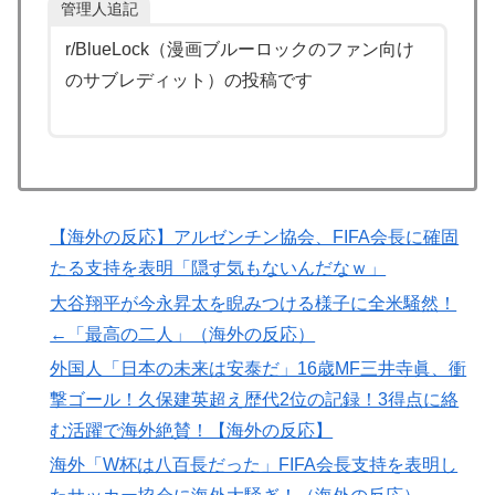
管理人追記
した極限の中の日本人の姿に世界が衝撃
r/BlueLock（漫画ブルーロックのファン向け
大地震が起きても手術をやり遂げる日本の医療チーム、
▶
のサブレディット）の投稿です
海外でも凄すぎると絶賛
軽飛行機が屋根すれすれを抜けて飛行場へ、車輪を出さ
▶
ないまま胴体着陸「これよりひどい着陸なら山ほど見て
きた」【海外の反応】
イチローさん「僕は本を読まない。好きなアニメはドラ
▶
【海外の反応】アルゼンチン協会、FIFA会長に確固
ゴンボール」【海外の反応】
たる支持を表明「隠す気もないんだなｗ」
海外「剣が二回斬り合っただけで折れるのはどういうこ
▶
大谷翔平が今永昇太を睨みつける様子に全米騒然！
となんだ」満点なのに二度と起動しない理由…
←「最高の二人」（海外の反応）
韓国人「東京とソウルの宿泊費や交通費を徹底比較した
▶
外国人「日本の未来は安泰だ」16歳MF三井寺眞、衝
結果判明した驚きの物価事情がこちらです」→「こんな
撃ゴール！久保建英超え歴代2位の記録！3得点に絡
に物価差があるの？‥」
む活躍で海外絶賛！【海外の反応】
ストーカーガチ勢は僅かな情報で垢特定出来るからね
▶
海外「W杯は八百長だった」FIFA会長支持を表明し
韓国人「フランスの有力紙も大韓サッカー協会前代未聞
▶