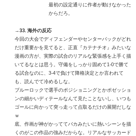
最初の設定通りに作者が動けなかった
からだろ。
→33. 海外の反応
今回の大会でディフェンダーやセンターバックがどれ
だけ重要かを見てると、正直『カテナチオ』みたいな
漫画の方が、実際の試合のリアルな緊張感を上手く描
いてるなとは思う。守備をしっかり固めて1-0で勝て
る試合なのに、3-4で負けて降格決定とか言われて
も、読んでて冷めるしな。
ブルーロックで選手のポジショニングとかポゼッショ
ンの細かいディテールなんて見たことないし、いつも
ゴールに向かって突っ走って点取るだけの展開だしな
ｗ
底、作画が神がかっててバカみたいに熱いシーンを描
くのがこの作品の強みだからな。リアルなサッカード