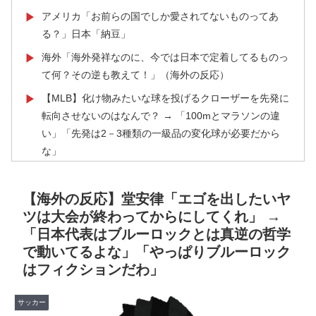
アメリカ「お前らの国でしか愛されてないものってあ
▶
る？」日本「納豆」
海外「海外発祥なのに、今では日本で定着してるものっ
▶
て何？その逆も教えて！」（海外の反応）
【MLB】化け物みたいな球を投げるクローザーを先発に
▶
転向させないのはなんで？ → 「100mとマラソンの違
い」「先発は2－3種類の一級品の変化球が必要だから
な」
韓国人「日本メディアが2002年ワールドカップ韓国準
▶
決勝も調査すべきと主張！」→「英国メディアも一斉に
【海外の反応】堂安律「エゴを出したいヤ
指摘‥」
ツは大会が終わってからにしてくれ」 →
「日本代表はブルーロックとは真逆の哲学
大地震が起きても手術をやり遂げる日本の医療チーム、
▶
で動いてるよな」「やっぱりブルーロック
海外でも凄すぎると絶賛
はフィクションだわ」
海外「素晴らしい！」日本が買収したUSスチール驚異
▶
の大復活に米国人が大喜び
サッカー
泳いでいる人のすぐ横に消防飛行艇が次々着水する南仏
▶