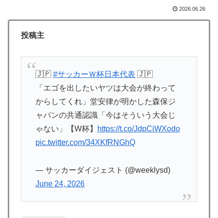
がまさに経験値である」
2026.06.26
【海外の反応】アルゼンチン協会、FIFA会長に確固たる
▶
投稿主
支持を表明「隠す気もないんだなｗ」
【朗報】韓国人「日本のサッカー選手、90年代の映画ス
▶
ターかよ」
🇯🇵
#サッカーＷ杯日本代表
🇯🇵
外国人「使い捨てだ」FIFA会長、辞任危機でトランプ政
▶
「エゴを出したいヤツは大会が終わって
権に泣き付くも無視されて海外失笑！【海外の反応】
からしてくれ」堂安律が明かした森保ジ
海外の反応：熊本の病院で手術中に熊本地震が発生、大
▶
ャパンの共通認識「今はそういう大会じ
揺れの中でも患者を守った医師たちの対応ぶりに海外大
ゃない」【W杯】
https://t.co/JdpCiWXodo
絶賛
pic.twitter.com/34XKfRNGhQ
韓国人「過去のW杯で韓国代表がドーピング検査をすり
▶
抜けるように注射していたものがこちら…」→「恥ずか
— サッカーダイジェスト (@weeklysd)
しい…（ﾌﾞﾙﾌﾞﾙ」＝韓国の反応
June 24, 2026
欧州「日本だけ反則だろ…」 世界の『日本びいき』に
▶
ヨーロッパ全土から不満の声
海外「日本人はなんて気高いんだ！」 英高級紙も驚愕
▶