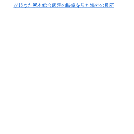
が起きた熊本総合病院の映像を見た海外の反応
ゴール！久保建英超え歴代2位の記録！3得点に絡む活躍
で海外絶賛！【海外の反応】
韓国人「韓国人が衝撃を受けた意外な日本の運転文化が
▶
こちらです‥」→「日本人はこんなに徹底している‥」