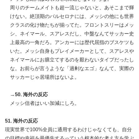
周りのチームメイトも超一流じゃないと、あそこまで輝
けない。絶頂期のバルセロナには、メッシの他にも世界
クラスの化け物たちが揃ってた。フロントスリーはメッ
シ、ネイマール、スアレスだし、中盤なんてサッカー史
上最高の一角だろ。アンカーには歴代屈指のブスケツも
いた。メッシ自身もプレイメーカーとして、スアレスや
ネイマールにお膳立てするのを厭わないタイプだったし
な。お前らが言うような「過剰なエゴ」なんて、実際の
サッカーじゃ居場所はないよ。
→50. 海外の反応
メッシ信者はいい加減にしろ。
51. 海外の反応
現実世界で100%全員に通用するわけじゃなくても、自分
の目標や幸福を最優先するっていう根本的な考え方を学ぶ