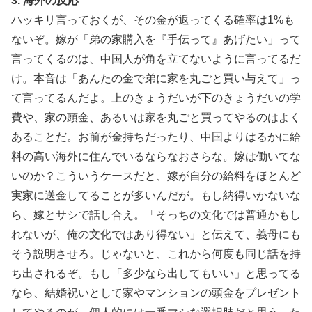
3. 海外の反応
ハッキリ言っておくが、その金が返ってくる確率は1%も
ないぞ。嫁が「弟の家購入を『手伝って』あげたい」って
言ってくるのは、中国人が角を立てないように言ってるだ
け。本音は「あんたの金で弟に家を丸ごと買い与えて」っ
て言ってるんだよ。上のきょうだいが下のきょうだいの学
費や、家の頭金、あるいは家を丸ごと買ってやるのはよく
あることだ。お前が金持ちだったり、中国よりはるかに給
料の高い海外に住んでいるならなおさらな。嫁は働いてな
いのか？こういうケースだと、嫁が自分の給料をほとんど
実家に送金してることが多いんだが。もし納得いかないな
ら、嫁とサシで話し合え。「そっちの文化では普通かもし
れないが、俺の文化ではあり得ない」と伝えて、義母にも
そう説明させろ。じゃないと、これから何度も同じ話を持
ち出されるぞ。もし「多少なら出してもいい」と思ってる
なら、結婚祝いとして家やマンションの頭金をプレゼント