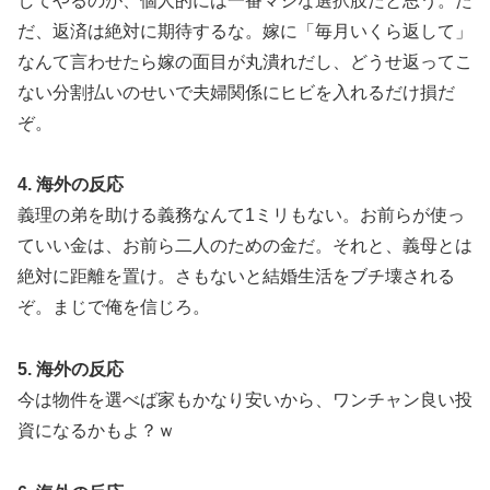
してやるのが、個人的には一番マシな選択肢だと思う。た
だ、返済は絶対に期待するな。嫁に「毎月いくら返して」
なんて言わせたら嫁の面目が丸潰れだし、どうせ返ってこ
ない分割払いのせいで夫婦関係にヒビを入れるだけ損だ
ぞ。
4. 海外の反応
義理の弟を助ける義務なんて1ミリもない。お前らが使っ
ていい金は、お前ら二人のための金だ。それと、義母とは
絶対に距離を置け。さもないと結婚生活をブチ壊される
ぞ。まじで俺を信じろ。
5. 海外の反応
今は物件を選べば家もかなり安いから、ワンチャン良い投
資になるかもよ？ｗ