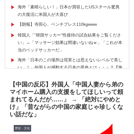
海外「素晴らしい！」日本が買収したUSスチール驚異
▶
の大復活に米国人が大喜び
【朗報】寺田心、ベンチプレス110kgwww
▶
韓国人「“韓国サッカー”性接待の試合結果をご覧くださ
▶
い」→「マッサージ効果は間違いないねｗ」「これが本
当のベッドサッカーだ」
海外「日本のこの場所は現実とは思えないレベルで美し
▶
い…！」外国人が感動する日本の景色とは・・・？【海
外の反応】
【中国の反応】外国人「中国人妻から弟の
【夏の風物詩】「うるさい」で消える?“盆踊り”存続の
▶
マイホーム購入の支援をしてほしいって頼
危機 会場数は20年で半減 騒音対策で“サイレント盆
まれてるんだが……」 → 「絶対にやめと
ダンス”も
け」「昔ながらの中国の家庭じゃ珍しくな
ワイの作った卵豆腐にいくら出せる？
▶
い話だな」
Google DeepMind再編 「Googleを作った男」ディー
▶
ンが去り、本体は稼ぐAIへ舵を切る【海外の反応・解
歴史・文化