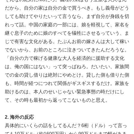
だから、自分の家は自分の金で買うべき。もし義母がどう
しても助けてやりたいって言うなら、まず自分が身銭を切
れって話。中国の家庭の一部には、娘を軽視して、家名を
継ぐ息子のために娘のすべてを犠牲にさせるっていう、ま
じで有害な文化がある。たぶんお前の嫁さんは大して稼い
でないから、お前のところに泣きついてきたんだろうな。
「自分の力で稼げる健康な大人を経済的に援助する文化
は、俺の国にはない」って突っぱねろ。だいたい、家族間
での金の貸し借りは絶対にやめとけ。貸した側も借りた側
も、時間が経つにつれて関係がギスギスするだけ。家族を
助けるのは、本人のせいじゃない緊急事態の時だけにし
て、その時も最初から返ってこないものと思え。
2. 海外の反応
具体的にいくらの話をしてるんだ？6桁（ドル）って言っ
ても10万ドル（約1600万円）から99万ドルまで幅がある