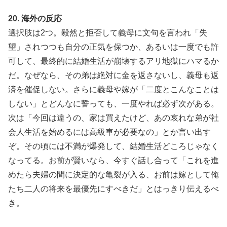
20. 海外の反応
選択肢は2つ。毅然と拒否して義母に文句を言われ「失
望」されつつも自分の正気を保つか、あるいは一度でも許
可して、最終的に結婚生活が崩壊するアリ地獄にハマるか
だ。なぜなら、その弟は絶対に金を返さないし、義母も返
済を催促しない。さらに義母や嫁が「二度とこんなことは
しない」とどんなに誓っても、一度やれば必ず次がある。
次は「今回は違うの、家は買えたけど、あの哀れな弟が社
会人生活を始めるには高級車が必要なの」とか言い出す
ぞ。その頃には不満が爆発して、結婚生活どころじゃなく
なってる。お前が賢いなら、今すぐ話し合って「これを進
めたら夫婦の間に決定的な亀裂が入る、お前は嫁として俺
たち二人の将来を最優先にすべきだ」とはっきり伝えるべ
き。