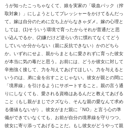
うが知ったこっちゃなくて、娘を実家の「吸血パック（搾
取対象）」にしようとしてプレッシャーをかけてるんだっ
て。嫁は自分のために立ち上がらなきゃダメ。嫁の心理と
しては、(1)そういう環境で育ったからそれが普通だと思
い込んでるか、(2)嫌だけど逆らい方に慣れてなくてどう
していいか分からない（親に反抗できない）かのどちら
か。いずれにせよ、親からまともに愛されずに育った彼女
が本当に気の毒だと思う。お前には、どうか彼女に対して
辛抱強く接して、力を与えてあげてほしい。力を与えると
いうのは、弟に金を出すことじゃない。彼女が親との間に
「境界線」を引けるようにサポートすること。親の言う通
りにしなくても、愛される資格はあるんだと教えてあげる
こと（もし親がまじでクズなら、そんな親の愛なんて求め
る価値もないが）。彼女がまだ親に「NO」と言う心の準
備ができていなくても、お前が自分の境界線を守りつつ、
彼女に寄り添ってあげることだ。もし彼女がどうやって親