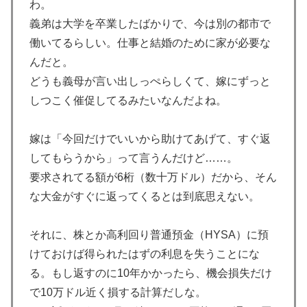
韓国人「日本の柴犬くん散歩中の暑さに耐えられなかっ
▶
わ。
た結果」
義弟は大学を卒業したばかりで、今は別の都市で
働いてるらしい。仕事と結婚のために家が必要な
韓国人「韓国サッカー協会関係者が『不適切接待は慣行
▶
だった』と衝撃発言！日韓ワールドカップ4強にも疑い
んだと。
の視線が向けられる」
どうも義母が言い出しっぺらしくて、嫁にずっと
海外「日本人はなんて気高いんだ！」 英高級紙も驚愕
しつこく催促してるみたいなんだよね。
▶
した極限の中の日本人の姿に世界が衝撃
嫁は「今回だけでいいから助けてあげて、すぐ返
「これ以上続けるならケーキは無しだよ」娘のロウソク
▶
を何度も吹き消した7歳、その日だけ皿が回ってこなか
してもらうから」って言うんだけど……。
った
要求されてる額が6桁（数十万ドル）だから、そん
な大金がすぐに返ってくるとは到底思えない。
韓国人「韓国サッカー協会、外国人審判に“性接待”報
▶
道・・・」→「2002年の審判買収が事実だったの
か？」「日本人が言ってたこと正しかったね・・・...
それに、株とか高利回り普通預金（HYSA）に預
インドネシアの西パプアでアメリカ人パイロット殺害を
けておけば得られたはずの利息を失うことにな
▶
武装組織が主張。
る。もし返すのに10年かかったら、機会損失だけ
で10万ドル近く損する計算だしな。
【海外の反応】アルゼンチン協会、FIFA会長に断固たる
▶