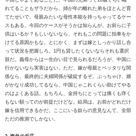
れてることもザラだから、姉が年の離れた弟をほとんど育
てたせいで、母親みたいな母性本能を持っちゃってるケー
スもある。今回のケースがそうかは知らんが。お前らに子
供はいるか？もしいないなら、それもこの問題に拍車をか
けてる原因かもな。とにかく、まずは嫁としっかり話し合
って状況を把握しろ。1円も貸したくないならそれも選択
肢だ。義母からは一生白い目で見られるだろうが、中国に
行かないなら実害はない。ただ、嫁が母親とベッタリな関
係なら、最終的に夫婦関係が破綻するぞ。ぶっちゃけ、婿
がかなり成功してるなら、中国じゃこれくらい助けてやる
のはよくある話。もちろん、金持ちにとっては痛くも痒く
もない額ってのが前提だけどな。結局は、お前がどれだけ
嫁を信用できるかだ。ここにいる奴らの意見なんて、全部
ただの推測でしかない。