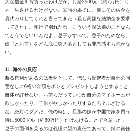
大な借金を背負ったわけだが、月給3500元（約7万円）じ
ゃ一生返せるわけがない。挙句の果てに、俺にその借金を
肩代わりしてくれと言ってきた（親も高額な結納金を要求
してきた）。即行で別れたわ。こういう親は娘のことなん
てどうでもいいんだよ。息子がすべて。息子のためなら、
娘（とお前）をどん底に突き落としても罪悪感すら抱かな
い。
11. 海外の反応
断る権利があるのは当然として、俺なら配偶者が自分の同
意なしに6桁の金額をポンとプレゼントしようとすること
自体が許せない。お前らだっていつか自分のマイホームが
欲しかったり、子供が欲しかったりするだろ？ふざける
な、絶対にダメだ。俺の時は、旦那の妹が中国で家を買う
時に5000ドル（約80万円）だけあげることで合意した。
息子の面倒を見るのは義理の親の責任であって、姉の責任