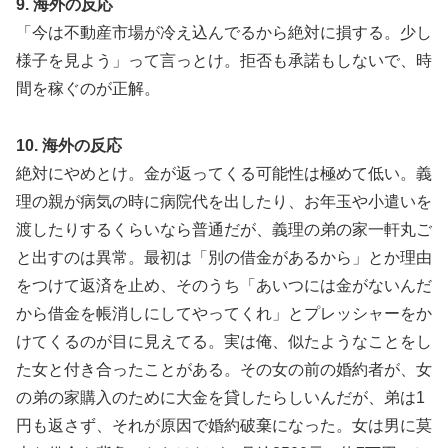
9. 海外の反応
「今は不動産市場が冷え込んでるから絶対に損する。少し
様子を見よう」って言っとけ。拒否も承諾もしないで、時
間を稼ぐのが正解。
10. 海外の反応
絶対にやめとけ。金が返ってくる可能性は極めて低い。義
理の親が病気の時に病院代を出したり、お年玉や小遣いを
渡したりするくらいなら普通だが、義理の弟の家一軒丸ご
と出すのは異常。最初は「別の借金があるから」とか理由
をつけて返済を止め、そのうち「あいつには金がないんだ
から借金を帳消しにしてやってくれ」とプレッシャーをか
けてくるのが目に見えてる。実は俺、似たようなことをし
た女と付き合ったことがある。その女の前の婚約者が、女
の弟の家購入のために大金を貸したらしいんだが、弟は1
円も返さず、それが原因で婚約破棄になった。女は男に莫