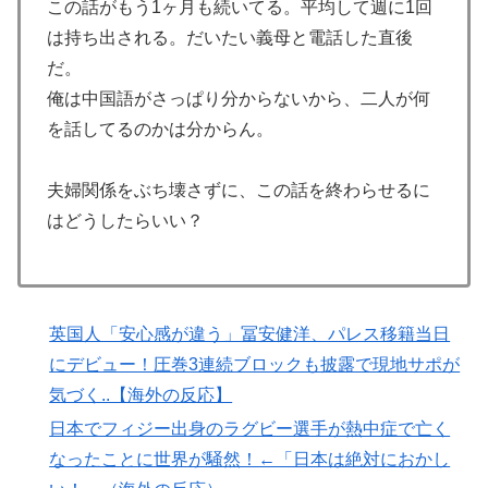
支持を表明「隠す気もないんだなｗ」
この話がもう1ヶ月も続いてる。平均して週に1回
は持ち出される。だいたい義母と電話した直後
大地震が起きても手術をやり遂げる日本の医療チーム、
▶
だ。
海外でも凄すぎると絶賛
俺は中国語がさっぱり分からないから、二人が何
韓国人「我が国がクウェート戦で行った審判買収が本当
▶
を話してるのかは分からん。
に深刻である理由がこちら…」→「これはダメなやつ…
（ﾌﾞﾙﾌﾞﾙ」＝韓国の反応
夫婦関係をぶち壊さずに、この話を終わらせるに
【海外の反応】“新タナスコ”のディアスが地雷すぎる件
▶
はどうしたらいい？
「大谷と山本だけしかまともな契約がない…」
外国人「俺達が見かけたヤバすぎる髪型を集めてみたｗ
▶
ｗｗｗ」
「オーデコロンの定期注文が月50本、1808年の請求書
▶
英国人「安心感が違う」冨安健洋、パレス移籍当日
には72本」ナポレオンは1日2本を何に使っていたの
にデビュー！圧巻3連続ブロックも披露で現地サポが
か…
気づく..【海外の反応】
海外「消火栓もフェイクだから消防士が右往左往する中
▶
日本でフィジー出身のラグビー選手が熱中症で亡く
国www」
なったことに世界が騒然！←「日本は絶対におかし
【海外の反応】アルゼンチン協会、FIFA会長に確固たる
▶