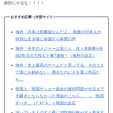
絶対にやるな！！！！
おすすめ記事（外部サイト）
海外「日本は戦勝国なんだよ」 戦後の日本人の
特別な生き様に各国から称賛の声
海外「今年のメジャーは混とん」佐々木朗希が6
回2失点の力投もド軍7連敗！（海外の反応）
海外「史上最高のゲームだと思ってる。そのうえ
で誰にも勧めない」満点なのに人を選ぶ作品た
ち…
韓国人「韓国サッカー協会の接待問題が今日まで
大騒ぎにならなかった理由がこちら…」→「処罰
すべき…（ﾌﾞﾙﾌﾞﾙ」＝韓国の反応
泳いでいる人のすぐ横に消防飛行艇が次々着水す