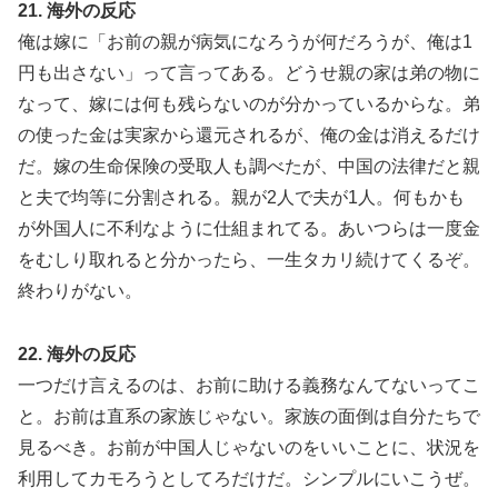
21. 海外の反応
俺は嫁に「お前の親が病気になろうが何だろうが、俺は1
円も出さない」って言ってある。どうせ親の家は弟の物に
なって、嫁には何も残らないのが分かっているからな。弟
の使った金は実家から還元されるが、俺の金は消えるだけ
だ。嫁の生命保険の受取人も調べたが、中国の法律だと親
と夫で均等に分割される。親が2人で夫が1人。何もかも
が外国人に不利なように仕組まれてる。あいつらは一度金
をむしり取れると分かったら、一生タカリ続けてくるぞ。
終わりがない。
22. 海外の反応
一つだけ言えるのは、お前に助ける義務なんてないってこ
と。お前は直系の家族じゃない。家族の面倒は自分たちで
見るべき。お前が中国人じゃないのをいいことに、状況を
利用してカモろうとしてろだけだ。シンプルにいこうぜ。