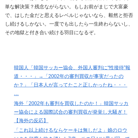
単な解決策？残念ながらない。もしお前がまじで大富豪
で、はした金だと思えるレベルじゃないなら、毅然と拒否
し続けるしかない。一度でも出したら一生終わらないし、
その地獄と付き合い続ける羽目になるぞ。
韓国人「韓国サッカー協会、外国人審判に“性接待”報
道・・・」→「2002年の審判買収が事実だったの
か？」「日本人が言ってたこと正しかったね・・・
…
海外「2002年も審判を買収したのか！」韓国サッカ
ー協会による国際試合の審判買収が発覚し大騒ぎ！
【海外の反応】
「これ以上続けるならケーキは無しだよ」娘のロウ