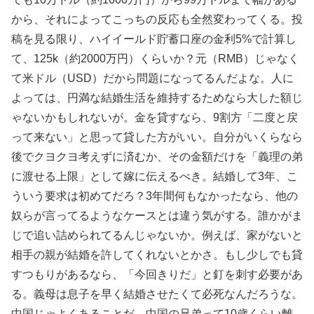
から、それによってこっちの反応も全然変わってくる。投
稿を見る限り、ハイイールド貯蓄口座の金利5%で計算し
て、125k（約2000万円）くらいか？元（RMB）じゃなく
て米ドル（USD）だから問題になってるんだよな。人に
よっては、円満な結婚生活を維持するためなら大した額じ
ゃないかもしれないが。金を貸すなら、9割方「二度と戻
って来ない」と思って貸した方がいい。自分がいくらなら
後でクヨクヨ考えずに済むか、その金額だけを「義理の弟
に渡せる上限」として嫁に伝えるべき。結婚して3年、こ
ういう要求は初めてだろ？3年間何もなかったなら、他の
奴らが言ってるようなケースとは違う気がする。誰かがま
じで追い詰められてるんじゃないか。例えば、家がないと
相手の親が結婚を許してくれないとかさ。もし少しでも貸
すつもりがあるなら、「今回きりだ」と釘を刺す必要があ
る。義母は息子を早く結婚させたくて必死なんだろうな。
中国じゃよくあることだ。中国の兄弟って10歳くらい離