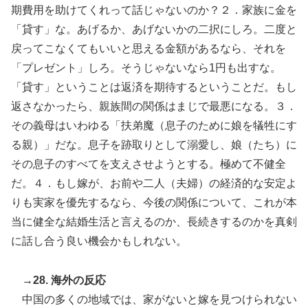
期費用を助けてくれって話じゃないのか？２．家族に金を
「貸す」な。あげるか、あげないかの二択にしろ。二度と
戻ってこなくてもいいと思える金額があるなら、それを
「プレゼント」しろ。そうじゃないなら1円も出すな。
「貸す」ということは返済を期待するということだ。もし
返さなかったら、親族間の関係はまじで最悪になる。３．
その義母はいわゆる「扶弟魔（息子のために娘を犠牲にす
る親）」だな。息子を跡取りとして溺愛し、娘（たち）に
その息子のすべてを支えさせようとする。極めて不健全
だ。４．もし嫁が、お前や二人（夫婦）の経済的な安定よ
りも実家を優先するなら、今後の関係について、これが本
当に健全な結婚生活と言えるのか、長続きするのかを真剣
に話し合う良い機会かもしれない。
→28. 海外の反応
中国の多くの地域では、家がないと嫁を見つけられない