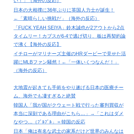
い！」（海外の反応）
支持を表明「隠す気もないんだなｗ」
日本の大相撲に36年ぶりに英国人力士が誕生！
国際的な小咄 読者投稿 中小企業診断士めがけてよちよ
▶
←「素晴らしい挑戦だ」（海外の反応）
ち歩きな小咄 ～学習の仕方を学習しよう～
「FUCK YEAH SEIYA」鈴木誠也が2アウトから2点
外国人「日本の未来は安泰だ」16歳MF三井寺眞、衝撃
▶
タイムリー！カブスが6-4で逃げ切り、板は再契約論
ゴール！久保建英超え歴代2位の記録！3得点に絡む活躍
で沸く【海外の反応】
で海外絶賛！【海外の反応】
イチローがマリナーズ主催のHRダービーで見せた活
海外「2002年も審判を買収したのか！」韓国サッカー
▶
躍にMLBファン騒然！←「一体いくつなんだ！」
協会による国際試合の審判買収が発覚し大騒ぎ！【海外
（海外の反応）
の反応】
海外「日本人はなんて気高いんだ！」 英高級紙も驚愕
▶
大地震が起きても手術をやり遂げる日本の医療チー
した極限の中の日本人の姿に世界が衝撃
ム、海外でも凄すぎると絶賛
韓国人「韓国サッカー協会の性接待報道、海外でも大騒
▶
韓国人「我が国がクウェート戦で行った審判買収が
ぎに・・・2002年W杯4強の記録取り消しの声も」
→「マジで国の恥だ」「2002年まで疑う価値がある」
本当に深刻である理由がこちら…」→「これはダメ
「国民や国が築いた国格をサッカー選手が足で蹴り飛ば
なやつ…（ﾌﾞﾙﾌﾞﾙ」＝韓国の反応
すね」
日本「俺は有名な武士の家系だけど世界のみんなは