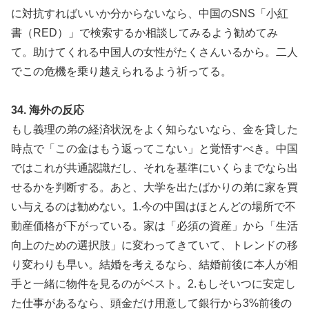
に対抗すればいいか分からないなら、中国のSNS「小紅
書（RED）」で検索するか相談してみるよう勧めてみ
て。助けてくれる中国人の女性がたくさんいるから。二人
でこの危機を乗り越えられるよう祈ってる。
34. 海外の反応
もし義理の弟の経済状況をよく知らないなら、金を貸した
時点で「この金はもう返ってこない」と覚悟すべき。中国
ではこれが共通認識だし、それを基準にいくらまでなら出
せるかを判断する。あと、大学を出たばかりの弟に家を買
い与えるのは勧めない。1.今の中国はほとんどの場所で不
動産価格が下がっている。家は「必須の資産」から「生活
向上のための選択肢」に変わってきていて、トレンドの移
り変わりも早い。結婚を考えるなら、結婚前後に本人が相
手と一緒に物件を見るのがベスト。2.もしそいつに安定し
た仕事があるなら、頭金だけ用意して銀行から3%前後の