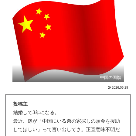
説】
外国人「アジア杯で優勝するんだ」日本代表、W杯ポッ
▶
ト1入りに現実味!?2030大会で出場枠「64」なら追い風
に！アメリカ人もポット1争いに熱視線！【海外の反
応】
海外「日本はさすが過ぎるｗ」 日本は野生動物の喧嘩
▶
さえ可愛くなってしまうと世界が騒然
【海外の反応】日本政府が、アメリカ政府によるネット
▶
ミームとしての任天堂やポケモン使用に対して警告 →
「若者票を集めたいんだろうな」「任天堂の法務部隊が
中国の国旗
出てくるぞ」
2026.06.29
韓国人「日本がここまでの観光大国に発展した本当の理
▶
由がこちら…」→「昔から日本は愛されてた…（ﾌﾞﾙﾌﾞ
投稿主
ﾙ」＝韓国の反応
結婚して3年になる。
3.1節がある月なのに…3月のカレンダーに日本の富士
▶
最近、嫁が「中国にいる弟の家探しの頭金を援助
山・大阪城・桜が描かれ物議＝韓国の反応
してほしい」って言い出してさ。正直意味不明だ