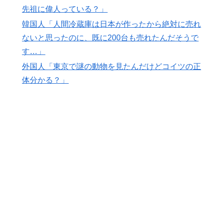
【海外の反応】中国がAI開発の主導権を握りつつあるよ
▶
先祖に偉人っている？」
な → 「どうせアメリカは中国製AIを規制するんだろう
韓国人「人間冷蔵庫は日本が作ったから絶対に売れ
な」「自動車産業と同じ道を歩んでる気がする」
ないと思ったのに、既に200台も売れたんだそうで
英国人「安心感が違う」冨安健洋、パレス移籍当日にデ
▶
す…」
ビュー！圧巻3連続ブロックも披露で現地サポが気づく..
外国人「東京で謎の動物を見たんだけどコイツの正
【海外の反応】
体分かる？」
日本「俺は有名な武士の家系だけど世界のみんなは先祖
▶
に偉人っている？」