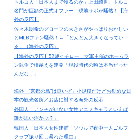
トルコ人「日本人まで獲るのか」上田綺世、トルコ
【衝撃】韓国人「日本の軽トラ、原型どこ行った」
▶
名門が巨額の正式オファー！現地サポが騒然！【海
外の反応】
無気力な韓国代表、オーストリアにも0-1で敗北…3月の
▶
Aマッチは2敗で終＝韓国の反応
佐々木朗希のグローブの大きさがやっぱりおかしい
とMLBファン騒然！←「どんどん大きくなってい
外国人「アジア杯で優勝するんだ」日本代表、W杯ポッ
▶
る」（海外の反応）
ト1入りに現実味!?2030大会で出場枠「64」なら追い風
に！アメリカ人もポット1争いに熱視線！【海外の反
【海外の反応】52歳イチロー、マ軍主催のホームラ
応】
ン競争で柵越えを連発「現役時代の噂は本当だった
韓国人「織田信長の安土城の復元図と建築技術の高さに
▶
んだな…」
韓国人が衝撃！」→「当時の技術力に言葉を失う‥」
韓国人「日本人女性逮捕！ソウルで夜中一人ゴルフクラ
▶
海外「”京都の鳥”は良いぞ」小規模だけどお勧めな日
ブ振り回し暴れた理由」
本の観光名所／お店に対する海外の反応
トルコ人「日本人まで獲るのか」上田綺世、トルコ名門
▶
外国人「アンチがいない女性アニメキャラといえば
が巨額の正式オファー！現地サポが騒然！【海外の反
誰が思い浮かぶ？」
応】
韓国人「日本人女性逮捕！ソウルで夜中一人ゴルフ
ヒロアカの葉隠ちゃんって透明なうんこするの？
▶
クラブ振り回し暴れた理由」