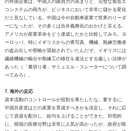
の外国企業は、中国人の購買力の高まりと、完璧な製造エ
コシステムの両方が、ビジネスにおいて非常に儲かる変化
だと見なしている。中国は今や自動車産業で世界のリーダ
ーになったが、その多くは合弁義務化のおかげと言える。
アメリカが産業革命をどう達成したかと比較してみろ。ヨ
ーロッパ、特にイギリスからの青写真、機械、熟練労働者
の盗み出しや密輸が奨励されていたんだぞ。イギリスには
繊維機械の輸出や熟練工の移住を違法とする厳しい法律が
あった（「裏切り者」サミュエル・スレーターについて調
べてみろ）。
7. 海外の反応
資本流動のコントロールが役割を果たしたな。要するに、
中国共産党はどの産業を育成すべきかを決定し、それに応
じて資源を配分し、給与を上げることができた。対照的
に、韓国の医療分野は非常に人気が高かったが、政府が医