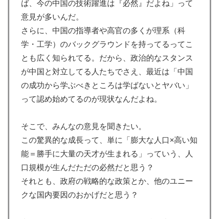
ば、今の中国の技術躍進は『必然』だよね」って
海外「いいパンチだった」超大物YouYuberが伝説のボ
▶
意見が多いんだ。
クサーマイク・タイソンにパンチを食らうｗｗ
さらに、中国の指導者や高官の多くが理系（科
外国人「アンチがいない女性アニメキャラといえば誰が
学・工学）のバックグラウンドを持ってるってこ
▶
思い浮かぶ？」
とも広く知られてる。だから、政治的なスタンス
が中国と対立してる人たちでさえ、最近は「中国
海外「この日本アニメはマジでぶっ飛んでる！ｗ」外国
▶
人が予測不可能でぶっ飛んでると評価した日本アニメと
の成功から学ぶべきところは学ばないとヤバい」
は・・・？ 海外の反応
って認め始めてるのが現状なんだよね。
海外「凄すぎる！」折り紙と並ぶあの日本の偉大な発明
▶
に海外がびっくり仰天
そこで、みんなの意見を聞きたい。
この驚異的な成長って、単に「膨大な人口×高い知
外国人「親子丼という日本の料理の直訳を知ってしまっ
▶
た…」
能＝勝手に大量の天才が生まれる」っていう、人
口規模が生んだただの必然だと思う？
【MLB】ドジャースファン「7連敗はしんどいわ……」
▶
それとも、政府の戦略的な政策とか、他のユニー
→ 「まだまだ7.5ゲーム差もあるんだぞ」「毎年暑い季
節に負けることが増えるけど結局10月には勝って終わる
クな国内要因のおかげだと思う？
んだよ」