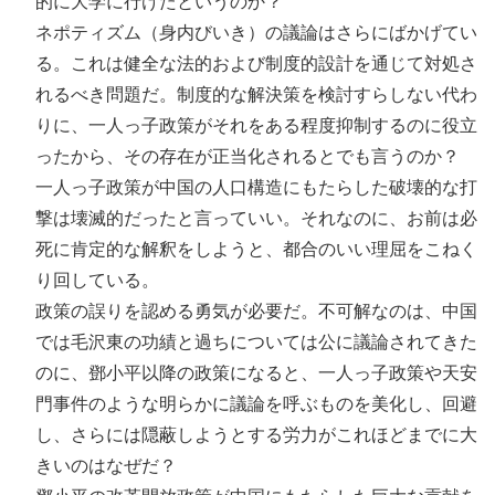
的に大学に行けたというのか？
ネポティズム（身内びいき）の議論はさらにばかげてい
る。これは健全な法的および制度的設計を通じて対処さ
れるべき問題だ。制度的な解決策を検討すらしない代わ
りに、一人っ子政策がそれをある程度抑制するのに役立
ったから、その存在が正当化されるとでも言うのか？
一人っ子政策が中国の人口構造にもたらした破壊的な打
撃は壊滅的だったと言っていい。それなのに、お前は必
死に肯定的な解釈をしようと、都合のいい理屈をこねく
り回している。
政策の誤りを認める勇気が必要だ。不可解なのは、中国
では毛沢東の功績と過ちについては公に議論されてきた
のに、鄧小平以降の政策になると、一人っ子政策や天安
門事件のような明らかに議論を呼ぶものを美化し、回避
し、さらには隠蔽しようとする労力がこれほどまでに大
きいのはなぜだ？