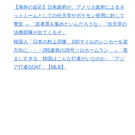
トランプ大統領「日本ほど奇襲を知る国ない、真珠湾の
▶
【海外の反応】日本政府が、アメリカ政府によるネ
時なぜ知らせなかったのか」…目を大きく開いた高市首
ットミームとしての任天堂やポケモン使用に対して
相＝韓国の反応
警告 → 「若者票を集めたいんだろうな」「任天堂の
海外「日本の科学者が猫の寿命を2倍に上げる注射剤を
▶
法務部隊が出てくるぞ」
開発。これこそノーベル賞だろ！」
韓国人「日本の村上宗隆、100マイルのシンカーを逆
方向に・・・2戦連発の26号ソロホームラン」→「羨
ましすぎる 韓国はこんな打者がいなのか」「アジ
ア打者GOAT」【MLB】