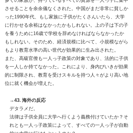
多くの家族が、持っているすべての資源を一人っ子に集中
させることを余余儀なくされた。中国がまだ非常に貧しか
った1990年代、もし家族に子供がたくさんいたら、大学
に行かせる余裕はなかったかもしれない。上の子は下の子
を養うために16歳で学校を辞めなければならなかったか
もしれない。そのため、経済規模に比べて、小規模ながら
もより教育水準の高い世代が効果的に生み出された。
また、高級官僚も一人っ子政策の対象であり、法的に子供
を一人しか持てなかった。これにより、身内びいきが効果
的に制限され、教育を受けスキルを持つ人々がより高い地
位に就く機会が増えた。
→43. 海外の反応
デタラメだ。
法律は子供全員に大学へ行くよう義務付けていたか？そ
れとも一人っ子政策によって、すべての一人っ子が自動