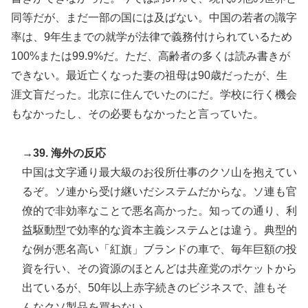
同等だが、まだ一部の国には及ばない。中国の若者の識字
率は、9年生までの就学が法律で義務付けられているため
100%または99.9%だ。ただ、高齢者の多くは読み書きが
できない。最近亡くなった妻の祖母は90歳だったが、生
涯文盲だった。北京に住んでいたのにだ。学校に行く機会
もなかったし、その必要もなかったと言っていた。
→39. 海外の反応
中国は文字通り最大級のお役所仕事のクソ山を抱えてい
るぞ。ソ連から受け継いだシステムだからな。ソ連も官
僚的で非効率なことで悪名高かった。知っての通り、利
益駆動型で効率的な資本主義システムとは違う。典型的
な例が悪名高い「紅旗」ブランドの車で、毎年巨額の投
資を行い、その資源のほとんどは共産党のポケットから
出ているが、50年以上赤字続きのビジネスで、誰もそ
んなクソ製品を買わない。