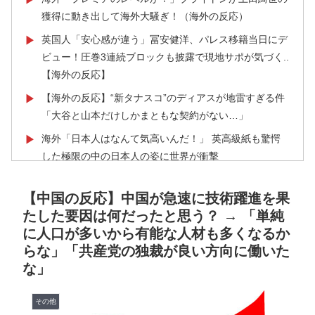
獲得に動き出して海外大騒ぎ！（海外の反応）
英国人「安心感が違う」冨安健洋、パレス移籍当日にデ
▶
ビュー！圧巻3連続ブロックも披露で現地サポが気づく..
【海外の反応】
【海外の反応】“新タナスコ”のディアスが地雷すぎる件
▶
「大谷と山本だけしかまともな契約がない…」
海外「日本人はなんて気高いんだ！」 英高級紙も驚愕
▶
した極限の中の日本人の姿に世界が衝撃
裏庭に現れたクマがスカンクに撃退されるまさかの瞬
▶
【中国の反応】中国が急速に技術躍進を果
間！！
たした要因は何だったと思う？ → 「単純
韓国人「手術中に震度6強の地震、その時の日本の医療
▶
に人口が多いから有能な人材も多くなるか
スタッフたちの姿をご覧ください」→「マジで鳥肌立っ
らな」「共産党の独裁が良い方向に働いた
た」「こういう姿は韓国も見習わないと」「あんな状況
な」
なら日本だけではなく韓国の医療関係者も同じように行
動したはずだ」【熊本地震】
その他
海外「なんてこった！」日本とドイツの病院食のあまり
▶