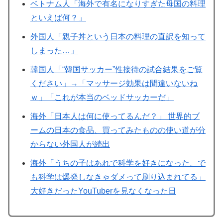
ベトナム人「海外で有名になりすぎた母国の料理
といえば何？」
外国人「親子丼という日本の料理の直訳を知って
しまった…」
韓国人「“韓国サッカー”性接待の試合結果をご覧
ください」→「マッサージ効果は間違いないね
ｗ」「これが本当のベッドサッカーだ」
海外「日本人は何に使ってるんだ？」 世界的ブ
ームの日本の食品、買ってみたものの使い道が分
からない外国人が続出
海外「うちの子はあれで科学を好きになった。で
も科学は爆発しなきゃダメって刷り込まれてる」
大好きだったYouTuberを見なくなった日