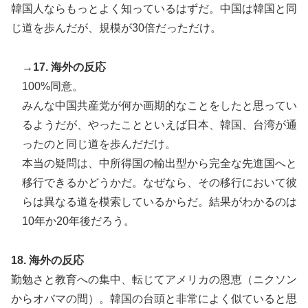
韓国人ならもっとよく知っているはずだ。中国は韓国と同
じ道を歩んだが、規模が30倍だっただけ。
→17. 海外の反応
100%同意。
みんな中国共産党が何か画期的なことをしたと思ってい
るようだが、やったことといえば日本、韓国、台湾が通
ったのと同じ道を歩んだだけ。
本当の疑問は、中所得国の輸出型から完全な先進国へと
移行できるかどうかだ。なぜなら、その移行において彼
らは異なる道を模索しているからだ。結果がわかるのは
10年か20年後だろう。
18. 海外の反応
勤勉さと教育への集中、転じてアメリカの恩恵（ニクソン
からオバマの間）。韓国の台頭と非常によく似ていると思