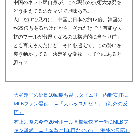
海外「今年、夏の暑さが厳しい日本でこんなものが売れ
中国のネット民自身が、この現代の技術大爆発を
▶
てるらしい！ｗ」外国人が驚いた日本の商品と
どう捉えてるのかマジで興味ある。
は・・・？【海外の反応】
人口だけで見れば、中国は日本の約12倍、韓国の
【MLB】ドジャースファン「7連敗はしんどいわ……」
▶
約29倍もあるわけだから、それだけで「有能な人
→ 「まだまだ7.5ゲーム差もあるんだぞ」「毎年暑い季
材のプールが分厚くなるのは構造的に当たり前」
節に負けることが増えるけど結局10月には勝って終わる
とも言えるんだけど、それを超えて、この勢いを
んだよ」
突き動かしてる「決定的な変数」って他にあると
韓国人「韓国人が日本のラーメンについて勘違いしてい
▶
思う？
ることがこちら…」→「えっ？？？？？？？？？？」＝
韓国の反応
海外「”京都の鳥”は良いぞ」小規模だけどお勧めな日本
▶
の観光名所／お店に対する海外の反応
大谷翔平の延長10回勝ち越しタイムリー内野安打に
MLBファン騒然！←「大ハッスルだ！」（海外の反
【海外の反応】52歳イチロー、マ軍主催のホームラン競
▶
争で柵越えを連発「現役時代の噂は本当だったんだ
応）
な…」
村上宗隆の今季26号ポール直撃豪快アーチにMLBフ
海外「不思議だね！」日本の雇用制度の正しさに気づき
▶
ァン騒然！←「本当に1年目なのか」（海外の反応）
始めた欧米に海外が大騒ぎ