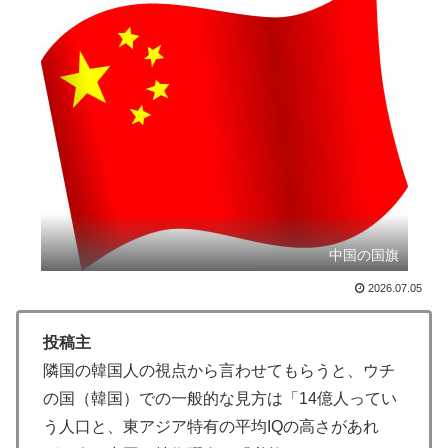
の差に海外が大騒ぎ
【韓国サッカー】性接待で審判買収！W杯予選7戦無敗
▶
の裏側
韓国人「SKハイニックスが10%台の暴落！外国人投資
▶
家と機関が売り越しを仕掛けコスピが4%を超える大幅
な下落‥」
海外「今年、夏の暑さが厳しい日本でこんなものが売れ
▶
てるらしい！ｗ」外国人が驚いた日本の商品と
は・・・？【海外の反応】
中国の国旗
焦げだらけの業務用鉄板が水と蒸気で鏡のようにピカピ
▶
2026.07.05
カに「味が全部流れていく！」【海外の反応】
海外「日本は戦勝国なんだよ」 戦後の日本人の特別な
▶
投稿主
生き様に各国から称賛の声
隣国の韓国人の視点から言わせてもらうと、ウチ
韓国人「韓国のイメージ失墜は免れないのか？2011〜
▶
の国（韓国）での一般的な見方は「14億人ってい
12年の国際試合における外国審判への接待疑惑が海外で
う人口と、東アジア特有の平均IQの高さがあれ
一斉に報じられる‥」