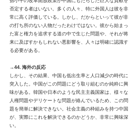
鄧小平の改革開放政策が中国にもたらした巨大な貢献を
否定する者はいない。多くの人々、特に外国人は彼を非
常に高く評価している。しかし、だからといって彼が非
の打ち所のない人物だったわけではない。彼から始まっ
た富と権力を追求する道の中で生じた問題や、それが将
来に及ぼすかもしれない悪影響を、人々は明確に認識す
る必要がある。
→44. 海外の反応
しかし、その結果、中国も低出生率と人口減少の時代に
突入した。中国がこの問題にどう取り組むのか純粋に興
味がある。韓国や日本のような民主主義国家は、様々な
人権問題やデリケートな問題が絡んでいるため、この問
題を簡単に解決できない。社会主義の枠組みを持つ中国
が、実際にこれを解決できるのかどうか、非常に興味深
い。