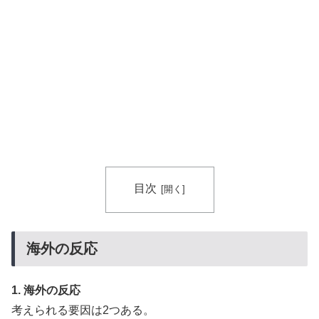
海外の反応：熊本の病院で手術中に熊本地震が発生、大
▶
揺れの中でも患者を守った医師たちの対応ぶりに海外大
絶賛
海外「中国が世界資産税を導入。財政不足を海外資産へ
▶
の課税で補おうとする」
移民ベトナム女達の宅飲み、レベチｗｗｗｗｗｗｗｗｗ
▶
ｗｗｗｗｗｗｗｗｗｗｗｗｗｗｗ
ワイ「飯食う前にうんちしたろ！（ﾌﾞﾘｯw）」
▶
韓国人「U17日本代表、決勝で中国を破りアジア杯優勝
▶
目次
（通算5回目・最多優勝国）」→「韓国は8強で落ちたの
に・・・もう越えられない壁になってしまったね」「韓
国は監督の問題が大きい」「日本はもうどんなに精神勝
海外の反応
利したところで超えられない壁である」
海外の反応：鈴木誠也が豪快な弾丸19号HRと好守備で
▶
1. 海外の反応
大谷ドジャース撃破に貢献「トレードされなくて良かっ
考えられる要因は2つある。
た」とカブスファン絶賛