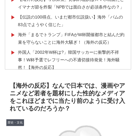
イマナガ節を炸裂「NPBでは面白さが必須条件なの？」
【伝説の100得点、いまだ都市伝説扱い】海外「バムの
▶
83点でようやく信じた」
海外「まるでトランプ」FIFAがW杯開催都市と結んだ約
▶
束を守らないことに海外大騒ぎ！（海外の反応）
外国人「2002年W杯は?」韓国サッカーに衝撃的不祥
▶
事！W杯予選でレフリーへの不適切接待発覚！海外騒
然！【海外の反応】
韓国政府、謝罪をすれば賠償を放棄する案を日本側に提
▶
【海外の反応】なんで日本では、漫画やア
示するも拒否される＝韓国の反応
ニメなど若者を題材にした性的なメディア
英国人「ようこそ」冨安健洋、クリスタルパレス加入が
▶
をこれほどまでに当たり前のように受け入
決定的に！メディカル検査をパス！現地サポが歓迎！ア
れているのだろうか？
ーセナルファンも祝福！【海外の反応】
韓国人「意外に日本との関係が深い地球の裏側の国がこ
▶
歴史・文化
ちらです‥」→「国境を越えた驚くべき歴史のつなが
り‥」