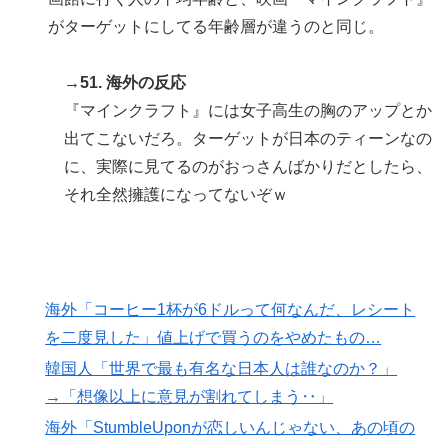
がターゲットにしてる年齢層が違うのと同じ。
→51. 海外の反応
『マインクラフト』には女子高生の胸のアップとか
出てこないだろ。ターゲットが日本のティーンなの
に、実際に見てるのがおっさんばかりだとしたら、
それ全然擁護になってないぞｗ
海外「コーヒー1杯が6ドルって何なんだ、レシート
を二度見した」値上げで買うのをやめたもの…
韓国人「世界で最も有名な日本人は誰なのか？」
→「想像以上に意見が割れてしまう‥」
海外「StumbleUponが恋しいんじゃない、あの頃の