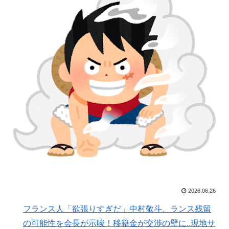
フランス人「欲張りすぎだ」中村敬斗、ランス残留の可
▶
能性を会長が示唆！移籍金が交渉の壁に..現地サポの本
音がこれ！【海外の反応】
【スウェーデン-モロッコ】心配する理由はこれだ
▶
け…？【ポーランドボール】
海外「StumbleUponが恋しいんじゃない、あの頃のネッ
▶
トが面白すぎたんだ」1995〜2010年の消えたサイトの
話
【高校野球】ついに田中マー君が高野連の「七回制」導
▶
入に異議申す！ドーム球場でやれ
海外「ディズニーがゴミのようだ！」日本がアニメ化し
▶
た米人気SF作品に絶賛の声が殺到中
米：トランプ大統領、「敵性外国人」による「米国籍目
▶
2026.06.26
的の出産ツーリズム禁止令」に署名…寄生侵略防止へ
フランス人「欲張りすぎだ」中村敬斗、ランス残留
[海外の反応]
の可能性を会長が示唆！移籍金が交渉の壁に..現地サ