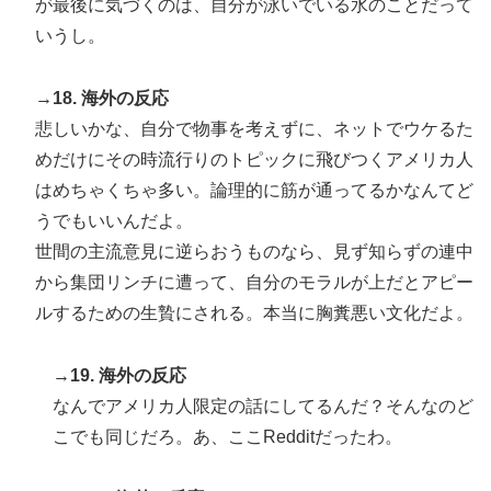
が最後に気づくのは、自分が泳いでいる水のことだって
いうし。
→18. 海外の反応
悲しいかな、自分で物事を考えずに、ネットでウケるた
めだけにその時流行りのトピックに飛びつくアメリカ人
はめちゃくちゃ多い。論理的に筋が通ってるかなんてど
うでもいいんだよ。
世間の主流意見に逆らおうものなら、見ず知らずの連中
から集団リンチに遭って、自分のモラルが上だとアピー
ルするための生贄にされる。本当に胸糞悪い文化だよ。
→19. 海外の反応
なんでアメリカ人限定の話にしてるんだ？そんなのど
こでも同じだろ。あ、ここRedditだったわ。