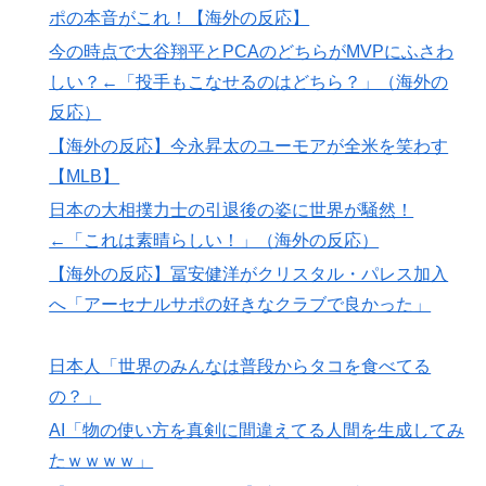
外国人「米・ジャガイモ・パン・麺の4大主食、一生食
▶
ポの本音がこれ！【海外の反応】
えないなら何を捨てる？」
今の時点で大谷翔平とPCAのどちらがMVPにふさわ
【MLB】村上宗隆とルイス・アラエスの指標が完全に真
▶
しい？←「投手もこなせるのはどちら？」（海外の
逆 → 「予想通りの結果」「この2人は合体してくれ」
反応）
日本人「敷地内に勝手に停めた車がバチバチにブロック
▶
【海外の反応】今永昇太のユーモアが全米を笑わす
されててウケた」→結末がめっちゃおもろいｗｗｗ【タ
【MLB】
イ人の反応】
日本の大相撲力士の引退後の姿に世界が騒然！
AI「物の使い方を真剣に間違えてる人間を生成してみた
▶
←「これは素晴らしい！」（海外の反応）
ｗｗｗｗ」
【海外の反応】冨安健洋がクリスタル・パレス加入
韓国人「熊本地震発生時の病院手術中に突然の大揺れが
▶
へ「アーセナルサポの好きなクラブで良かった」
凄まじい状況だ」
増水した川に取り残されたアライグマ、パドルボードで
▶
日本人「世界のみんなは普段からタコを食べてる
救助されて人の脚の下に潜り込む【海外の反応】
の？」
韓国人「どうやら五輪サッカー日韓戦でも審判の接待が
▶
AI「物の使い方を真剣に間違えてる人間を生成してみ
あった模様…」→「メダル剥奪なのでは…？（ﾌﾞﾙﾌﾞﾙ」
たｗｗｗｗ」
＝韓国の反応