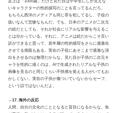
定上は「1000歳」だけど見た目は中学生にしか見えな
いキャラクターの性的描写のことを言ってるんだろ。
もちろん西洋のメディアも同じ罪を犯してるし、子役の
扱いなんて悲惨なもんだ。でも、日本のアニメが二次元
の絵だとしても、それが社会にリアルな影響を与えるこ
とは分かっている。それに、アニメは絵だからこそ言い
訳ができると思って、若年層の性的描写をさらに過激化
させてる側面もある。実在の子役にあそこまで過激な演
出をさせるのは無理だからな。見た目が子供の二次元キ
ャラを性的に描くのは、AIで生成されたリアルな子供の
画像を見るのと同じくらい不快感を覚える人がいてもお
かしくない。実在の子供が傷ついていないからセーフ、
という話ではないんだよ。
→17. 海外の反応
人間、自分の文化のこととなると盲目になるからな。魚