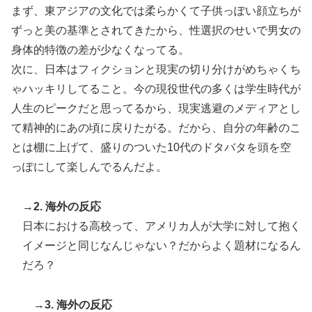
まず、東アジアの文化では柔らかくて子供っぽい顔立ちが
日本人「世界のみんなは普段からタコを食べてるの？」
▶
ずっと美の基準とされてきたから、性選択のせいで男女の
身体的特徴の差が少なくなってる。
次に、日本はフィクションと現実の切り分けがめちゃくち
ゃハッキリしてること。今の現役世代の多くは学生時代が
人生のピークだと思ってるから、現実逃避のメディアとし
て精神的にあの頃に戻りたがる。だから、自分の年齢のこ
とは棚に上げて、盛りのついた10代のドタバタを頭を空
っぽにして楽しんでるんだよ。
→2. 海外の反応
日本における高校って、アメリカ人が大学に対して抱く
イメージと同じなんじゃない？だからよく題材になるん
だろ？
→3. 海外の反応