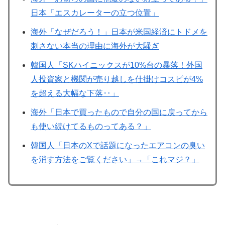
日本「エスカレーターの立つ位置」
海外「なぜだろう！」日本が米国経済にトドメを
刺さない本当の理由に海外が大騒ぎ
韓国人「SKハイニックスが10%台の暴落！外国
人投資家と機関が売り越しを仕掛けコスピが4%
を超える大幅な下落‥」
海外「日本で買ったもので自分の国に戻ってから
も使い続けてるものってある？」
韓国人「日本のXで話題になったエアコンの臭い
を消す方法をご覧ください」→「これマジ？」