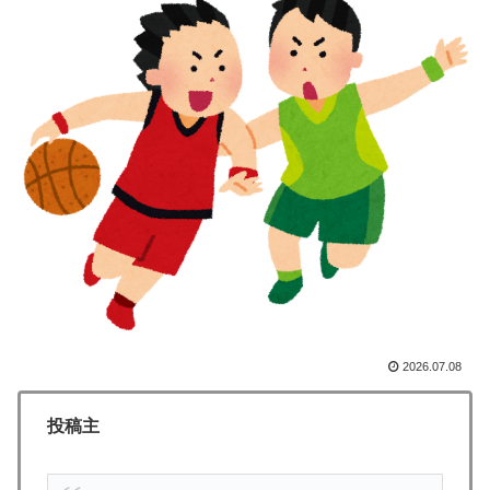
【海外の反応】冨安健洋がクリスタル・パレス加入へ
▶
「アーセナルサポの好きなクラブで良かった」
海外「さすが日本！」日本の医療従事者の倫理観の高さ
▶
に海外が超感動
AI「物の使い方を真剣に間違えてる人間を生成してみた
▶
ｗｗｗｗ」
【激震】韓国人「韓国サッカー協会、W杯・五輪で複数
▶
回の性接待を行い審判を買収していたことが発覚…（ﾌﾞ
ﾙﾌﾞﾙ」＝韓国の反応
ガソリンスタンドで助けを求めた女性が連れ去られる瞬
▶
間！！
2026.07.08
韓国人「韓国サッカー協会W杯予選で外国人審判に性接
▶
待したことが発覚！」
投稿主
海外「日本なんて行くんじゃなかった…」 日本を知っ
▶
てしまったディズニー信者、帰国後『本家』に失望する
事態に