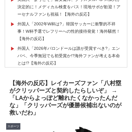
決定的に！メディカル検査をパス！現地サポが歓迎！ア
ーセナルファンも祝福！【海外の反応】
外国人「2002年W杯は?」韓国サッカーに衝撃的不祥
▶
事！W杯予選でレフリーへの性的接待発覚！海外騒然！
【海外の反応】
外国人「2026年バロンドールは誰が受賞すべき?」エン
▶
バペ、今季無冠でも初受賞か!?海外ファンが考える本命
とは!?【海外の反応】
【悲報】中川翔子(41)「Xはもう愚痴だらけだから開き
▶
たくない」
【海外の反応】レイカーズファン「八村塁
がクリッパーズと契約したらしいぞ」 →
韓国人「SKハイニックスが10%台の暴落！外国人投資
▶
「LAからよっぽど離れたくなかったんだ
家と機関が売り越しを仕掛けコスピが4%を超える大幅
な」「クリッパーズが優勝候補出ないのが
な下落‥」
救いだわ」
韓国人「PSG、日本の鈴木彩艶に約60億円で正式オファ
▶
ー・・・」→「あいつがそれほどなのか（ﾌﾞﾙﾌﾞﾙ）」
スポーツ
「レギュラーとして出れるとは思わない...