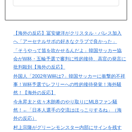
（通算5回目・最多優勝国）」→「韓国は8強で落ちたの
に・・・もう越えられない壁になってしまったね」「韓
国は監督の問題が大きい」「日本はもうどんなに精神勝
利したところで超えられない壁である」
【海外の反応】冨安健洋がクリスタル・パレス加入
韓国政府、謝罪をすれば賠償を放棄する案を日本側に提
▶
へ「アーセナルサポの好きなクラブで良かった」
示するも拒否される＝韓国の反応
「そうやって笛を吹かせるんだよ」韓国サッカー協
外国人「2002年W杯は?」韓国サッカーに衝撃的不祥
▶
会がW杯・五輪予選で審判に性的接待、高官の発言に
事！W杯予選でレフリーへの性的接待発覚！海外騒然！
批判殺到【海外の反応】
【海外の反応】
外国人「2002年W杯は?」韓国サッカーに衝撃的不祥
欧州「日本だけ反則だろ…」 世界の『日本びいき』に
▶
事！W杯予選でレフリーへの性的接待発覚！海外騒
ヨーロッパ全土から不満の声
然！【海外の反応】
海外「誰か助けて！日本で不思議な瓶に入った飲み物を
▶
今永昇太と佐々木朗希のやり取りにMLBファン騒
貰ったんだけど、これってどうやって開けるんだ！？」
然！←「日本人選手の交流はほっこりするね」（海
【海外の反応】
外の反応）
ロシア「お前らの国にある似非エッフェル塔を見せてく
▶
村上宗隆がグリーンモンスター内部にサインを残す
れ！」