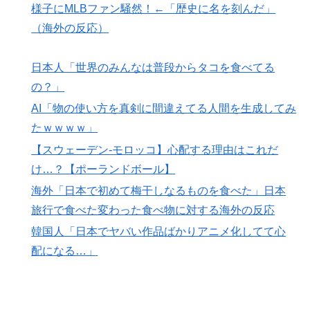
様子にMLBファン騒然！←「歴史に名を刻んだ」
日本人「世界のみんなは普段からタコを食べてるの？」
▶
（海外の反応）
人類は広島から何を学んだのか 原爆投下から81年、核
▶
兵器が再び増え始めた世界【海外の反応・解説】
日本人「世界のみんなは普段からタコを食べてる
ライバルのリコに身体で賞金払わせる話やりてえ
▶
の？」
韓国人「日本でヤバい作品ばかりアニメ化してて心配に
▶
AI「物の使い方を真剣に間違えてる人間を生成してみ
なる…」
たｗｗｗｗ」
海外「全部日本の真似だったのか…」 日本の普通のテ
▶
【スウェーデン-モロッコ】心配する理由はこれだ
レビ番組が最新SNSの数十年先を行っていたと話題に
け…？【ポーランドボール】
海外「世界で日本を死守するぞ！」 日本の消防署を訪
▶
海外「日本で初めて梅干しなるものを食べた」日本
れたちびっ子集団が世界をメロメロに
旅行で食べた変わった食べ物に対する海外の反応
韓国人「日本には韓国みたいなドラッグストアがないの
▶
韓国人「日本でヤバい作品ばかりアニメ化してて心
で韓国が羨ましくて羨ましくて仕方がないんだそうで
配になる…」
す」
外国人「使い捨てだ」FIFA会長、辞任危機でトランプ政
▶
権に泣き付くも無視されて海外失笑！【海外の反応】