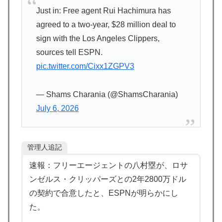
Just in: Free agent Rui Hachimura has
【海外の反応】ネット上での中国のプロパガンダ工作っ
▶
agreed to a two-year, $28 million deal to
てどれくらいあるんだろうな → 「どこの国も同じよう
sign with the Los Angeles Clippers,
なことをやってるよな」「中国に関する情報はマジで両
sources tell ESPN.
極端なものしかない」
pic.twitter.com/Cixx1ZGPV3
海外「うちは同じ日に二人とも不機嫌になるのは禁止。
▶
結婚四十年これでやってる」経験するまで信じてもらえ
ない結婚の話…？
— Shams Charania (@ShamsCharania)
July 6, 2026
国際的な小咄 読者投稿 （ゼンマイ式）手間を楽しむ妄
▶
想？
海外「日本なんて行くんじゃなかった…」 日本を知っ
▶
管理人追記
てしまったディズニー信者、帰国後『本家』に失望する
事態に
速報：フリーエージェントの八村塁が、ロサ
ンゼルス・クリッパーズとの2年2800万ドル
【激震】韓国人「韓国サッカー協会、W杯・五輪で複数
▶
回の性接待を行い審判を買収していたことが発覚…（ﾌﾞ
の契約で合意したと、ESPNが明らかにし
ﾙﾌﾞﾙ」＝韓国の反応
た。
韓国人「U17日本代表、決勝で中国を破りアジア杯優勝
▶