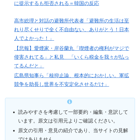
に提示するも拒否される＝韓国の反応
高市総理と対話の避難所代表者「避難所の生活は至
れり尽くせりで全く不自由ない、ありがとう！日本
人でよかった！」
【悲報】愛煙家・岸谷蘭丸「喫煙者の権利がマジで
侵害されてる」と私見 「いくら税金を我々が払っ
てるんだと」
広島県知事ら「核抑止論、根本的におかしい。軍拡
競争を助長し世界を不安定化させるだけ」
読みやすさを考慮して一部要約・編集・意訳して
います。原文は引用元よりご確認ください。
原文の引用・意見の紹介であり、当サイトの見解
ではありません。