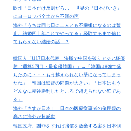
欧州「日本だけ反則だろ…」 世界の『日本びいき』
にヨーロッパ全土から不満の声
海外「うちは同じ日に二人とも不機嫌になるのは禁
止。結婚四十年これでやってる」経験するまで信じ
てもらえない結婚の話…？
韓国人「U17日本代表、決勝で中国を破りアジア杯優
勝（通算5回目・最多優勝国）」→「韓国は8強で落
ちたのに・・・もう越えられない壁になってしまっ
たね」「韓国は監督の問題が大きい」「日本はもう
どんなに精神勝利したところで超えられない壁であ
る」
海外「さすが日本！」日本の医療従事者の倫理観の
高さに海外が超感動
韓国政府、謝罪をすれば賠償を放棄する案を日本側