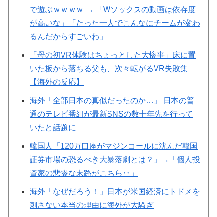
で遊ぶｗｗｗｗ → 「Wソックスの動画は依存度
が高いな」「たった一人でこんなにチームが変わ
るんだからすごいわ」
「母の初VR体験はちょっとした大惨事」床に置
いた板から落ちる父も、次々転がるVR失敗集
【海外の反応】
海外「全部日本の真似だったのか…」 日本の普
通のテレビ番組が最新SNSの数十年先を行って
いたと話題に
韓国人「120万口座がマジンコールに沈んだ韓国
証券市場の恐るべき大暴落劇とは？」→「個人投
資家の悲惨な末路がこちら‥」
海外「なぜだろう！」日本が米国経済にトドメを
刺さない本当の理由に海外が大騒ぎ