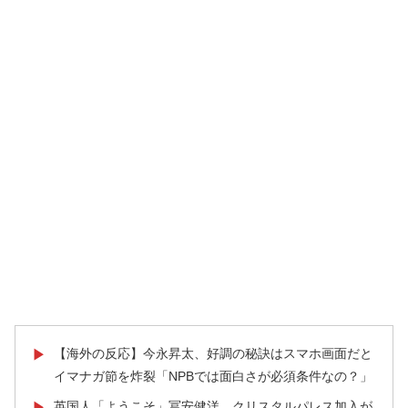
【海外の反応】今永昇太、好調の秘訣はスマホ画面だと
▶
イマナガ節を炸裂「NPBでは面白さが必須条件なの？」
英国人「ようこそ」冨安健洋、クリスタルパレス加入が
▶