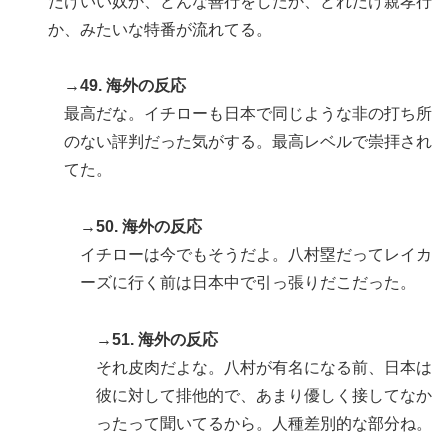
だけいい奴か、どんな善行をしたか、どれだけ親孝行
か、みたいな特番が流れてる。
→49. 海外の反応
最高だな。イチローも日本で同じような非の打ち所
のない評判だった気がする。最高レベルで崇拝され
てた。
→50. 海外の反応
イチローは今でもそうだよ。八村塁だってレイカ
ーズに行く前は日本中で引っ張りだこだった。
→51. 海外の反応
それ皮肉だよな。八村が有名になる前、日本は
彼に対して排他的で、あまり優しく接してなか
ったって聞いてるから。人種差別的な部分ね。