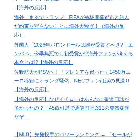
海外「世界で日本を死守するぞ！」 日本の消防署を訪
▶
【海外の反応】
れたちびっ子集団が世界をメロメロに
海外「まるでトランプ」FIFAがW杯開催都市と結ん
【海外の反応】移民なしで少子化を解決するにはどうし
▶
だ約束を守らないことに海外大騒ぎ！（海外の反
たらいいんだ？ → 「現代の経済は人口増加を前提とし
応）
ているからな」「福祉の崩壊もヤバい」
外国人「2026年バロンドールは誰が受賞すべき?」エ
韓国人「本日チームをサヨナラ負けさせたイ・ジョンフ
▶
ンバペ、今季無冠でも初受賞か!?海外ファンが考える
の守備、ガチでヤバ過ぎる…」→「のび太レベルの守備
ｗｗ」＝韓国の反応
本命とは!?【海外の反応】
佐野航大がPSVへ！「プレミアを蹴った」1450万ユ
【あんこ】唐突になるんだけど、「魔法少女」ってどう
▶
思う？ 第2話 …まぁた侵略者か
ーロ移籍にオランダ騒然、NECファンは涙の見送り
【海外の反応】
オランダ人「至宝を手にした」佐野航大、オランダ王者
▶
PSVに電撃移籍！口頭合意報道で現地サポ騒然！プレミ
【海外の反応】なぜイチローはあんなに敬遠四球が
アのファンは落胆【海外の反応】
多かったの？「45歳引退で通算打率.311の突然変異
韓国人「これが新時代の配慮か！」日本のテレビ局が下
▶
だぞ」
した驚きの表現規制に韓国人がビックリ仰天！
外国人「2026年バロンドールは誰が受賞すべき?」エン
【MLB】先発投手のパワーランキング → 「セールが
▶