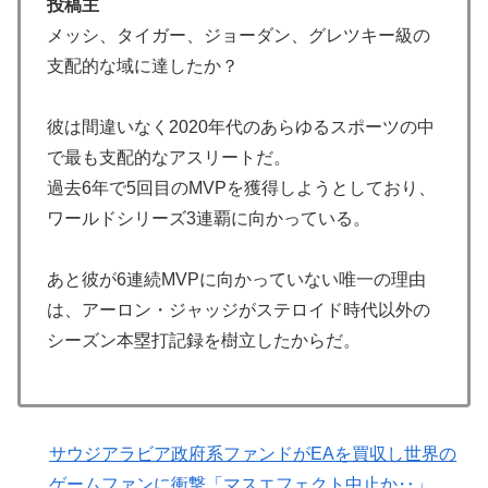
投稿主
飛行機の座席で長いポニーテールが後席モニターを塞ぐ
メッシ、タイガー、ジョーダン、グレツキー級の
▶
迷惑行為！！
支配的な域に達したか？
【海外の反応】移民なしで少子化を解決するにはどうし
▶
たらいいんだ？ → 「現代の経済は人口増加を前提とし
彼は間違いなく2020年代のあらゆるスポーツの中
ているからな」「福祉の崩壊もヤバい」
で最も支配的なアスリートだ。
過去6年で5回目のMVPを獲得しようとしており、
【海外の反応】南アのGK、ペナルティエリアを壮大に
▶
勘違いして一発退場「どんな空間認識能力だよｗ」
ワールドシリーズ3連覇に向かっている。
海外「日本がキラキラして見える…」 日本の街頭イン
▶
タビューに登場した女子高生4人組がエモすぎると話題
あと彼が6連続MVPに向かっていない唯一の理由
に
は、アーロン・ジャッジがステロイド時代以外の
シーズン本塁打記録を樹立したからだ。
【海外の反応】なぜイチローはあんなに敬遠四球が多か
▶
ったの？「45歳引退で通算打率.311の突然変異だぞ」
【MLB】先発投手のパワーランキング → 「セールが山
▶
本由伸より下はないわ」「菅野は1位のミジオロウスキ
サウジアラビア政府系ファンドがEAを買収し世界の
ーと同じ勝数なんだよな」
ゲームファンに衝撃「マスエフェクト中止か‥」