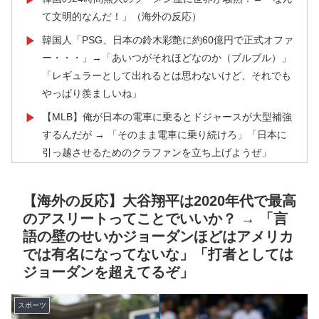
て文明的なんだ！」（海外の反応）
韓国人「PSG、日本の鈴木彩艶に約60億円で正式オファ
▶
ー・・・」→「あいつがそれほどなのか（ブルブル）」
「レギュラーとして出れるとは思わないけど、それでも
やっぱり羨ましいね」
【MLB】俺が日本の電車に乗るとドジャースが大型補強
▶
するんだが → 「そのまま電車に乗り続けろ」「日本に
引っ越させるためのクラファンを立ち上げようぜ」
韓国人「台風接近中だけど日本には台風クラブというの
▶
があったんだね」
【海外の反応】大谷翔平は2020年代で最高
のアスリートってことでいいか？ → 「言
海外「全部日本の真似だったのか…」 日本の普通のテ
▶
語の壁のせいかジョーダンほどはアメリカ
レビ番組が最新SNSの数十年先を行っていたと話題に
では有名になってないな」「打者としては
海外「全部日本の真似だったのか…」 日本の普通のテ
▶
ジョーダンを超えてるぞ」
レビ番組が最新SNSの数十年先を行っていたと話題に
外国人「ひどい奴なのに視聴者から愛される日本のアニ
▶
スポーツ
メキャラがこちら」（海外の反応）