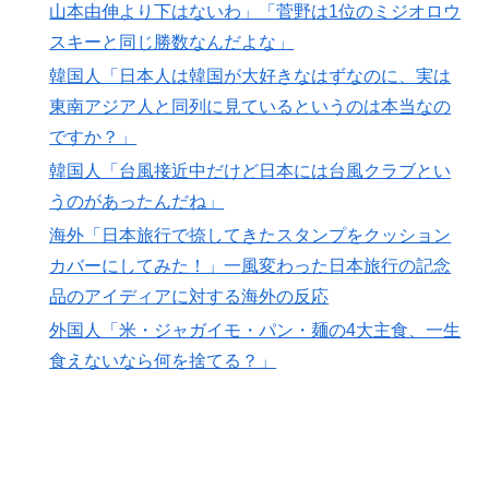
バペ、今季無冠でも初受賞か!?海外ファンが考える本命
山本由伸より下はないわ」「菅野は1位のミジオロウ
とは!?【海外の反応】
スキーと同じ勝数なんだよな」
水原一平の賭博問題に新証言「一晩中ずっと賭け続け
▶
韓国人「日本人は韓国が大好きなはずなのに、実は
た」胴元も驚いた約1万9000件の実態
東南アジア人と同列に見ているというのは本当なの
海外「日本のアニメがここまで泣けるなんて…！」海外
▶
ですか？」
のアニメファンが一番泣いた日本のアニメとは・・・？
韓国人「台風接近中だけど日本には台風クラブとい
【海外の反応】
うのがあったんだね」
英国人「日本代表で一番好き」上田綺世、プレミア移籍
▶
海外「日本旅行で捺してきたスタンプをクッション
が浮上！現地サポが大興奮！獲得を望む声が殺到！【海
カバーにしてみた！」一風変わった日本旅行の記念
外の反応】
品のアイディアに対する海外の反応
韓国人「せっかく日本に韓国風のメンチカツ屋をオープ
▶
外国人「米・ジャガイモ・パン・麺の4大主食、一生
ンしてあげたのに、ほとんど客が来なくて閉店したんだ
食えないなら何を捨てる？」
そうです…」
韓国人「イジョンフ本日の全米が呆れる守備エラーを見
▶
てください！しかもサヨナラエラーです」
韓国人「日本人は韓国が大好きなはずなのに、実は東南
▶