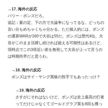
→17. 海外の反応
バリー・ボンズだろ。
追記：案の定、下の方で大論争になってるな。どっちの
言い分もめちゃくちゃ分かる。ただ個人的には、ボンズ
の通算WARが160で大谷は55だ。ボンズは歴代4位。大
谷がこのまま活躍し続ければ超える可能性はあるけど、
現時点でこの3倍近い差を無視して大谷が上って言うの
は時期尚早だと思うわ。
→18. 海外の反応
ボンズはサイ・ヤング賞級の投手でもあったっけ？
→19. 海外の反応
さすがにそれはないけど、ボンズは史上最高の打者
ってだけじゃなくてゴールドグラブ賞を8回も獲っ