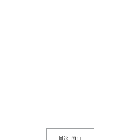
アジア人と同列に見ているというのは本当なのです
か？」
韓国人「日本のXで話題になったエアコンの臭いを消す
▶
方法をご覧ください」→「これマジ？」
外国人「お前ら日本のアルフォートというチョコレート
▶
知ってる？」
目次