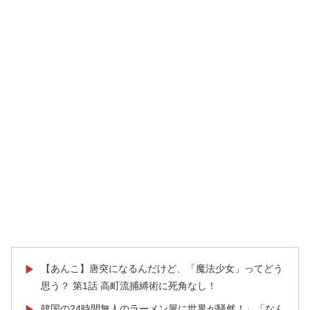
【あんこ】唐突になるんだけど、「魔法少女」ってどう
▶
思う？ 第1話 高町流捕縛術に死角なし！
韓国の24時間無人のラーメン屋に世界が騒然！←「なん
▶