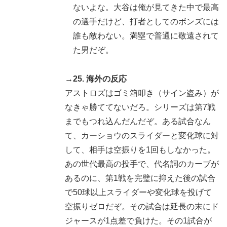
ないよな。大谷は俺が見てきた中で最高
の選手だけど、打者としてのボンズには
誰も敵わない。満塁で普通に敬遠されて
た男だぞ。
→25. 海外の反応
アストロズはゴミ箱叩き（サイン盗み）が
なきゃ勝ててないだろ。シリーズは第7戦
までもつれ込んだんだぞ。ある試合なん
て、カーショウのスライダーと変化球に対
して、相手は空振りを1回もしなかった。
あの世代最高の投手で、代名詞のカーブが
あるのに、第1戦を完璧に抑えた後の試合
で50球以上スライダーや変化球を投げて
空振りゼロだぞ。その試合は延長の末にド
ジャースが1点差で負けた。その1試合が