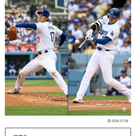
韓国人「本日チームをサヨナラ負けさせたイ・ジョンフ
▶
の守備、ガチでヤバ過ぎる…」→「のび太レベルの守備
ｗｗ」＝韓国の反応
海外「いったいなぜ！」なぜか日本人気に嫉妬する西洋
▶
メディアに海外が大騒ぎ
海外「日本旅行で捺してきたスタンプをクッションカバ
▶
ーにしてみた！」一風変わった日本旅行の記念品のアイ
ディアに対する海外の反応
「原子が同じ場所にいたまま、2つの姿を規則的に行き
▶
来し続ける」時間結晶という物質の状態が実在するらし
い
韓国人「PSG、日本の鈴木彩艶に約60億円で正式オファ
▶
ー・・・」→「あいつがそれほどなのか（ﾌﾞﾙﾌﾞﾙ）」
「レギュラーとして出れるとは思わない...
2026.07.08
海外「これ美味しい！」米国で一番人気のおフランス製
▶
「日本のパン」に海外が大騒ぎ