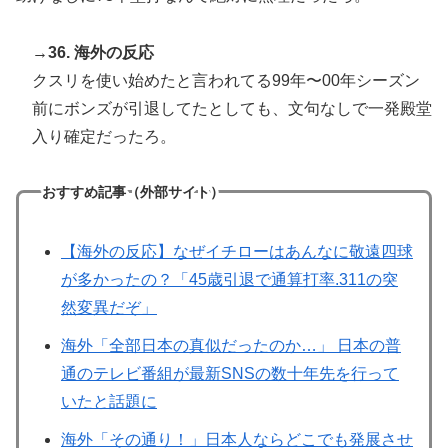
→36. 海外の反応
クスリを使い始めたと言われてる99年〜00年シーズン
前にボンズが引退してたとしても、文句なしで一発殿堂
入り確定だったろ。
おすすめ記事（外部サイト）
【海外の反応】なぜイチローはあんなに敬遠四球
が多かったの？「45歳引退で通算打率.311の突
然変異だぞ」
海外「全部日本の真似だったのか…」 日本の普
通のテレビ番組が最新SNSの数十年先を行って
いたと話題に
海外「その通り！」日本人ならどこでも発展させ