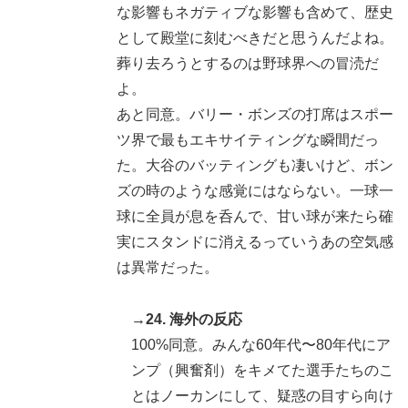
な影響もネガティブな影響も含めて、歴史
として殿堂に刻むべきだと思うんだよね。
葬り去ろうとするのは野球界への冒涜だ
よ。
あと同意。バリー・ボンズの打席はスポー
ツ界で最もエキサイティングな瞬間だっ
た。大谷のバッティングも凄いけど、ボン
ズの時のような感覚にはならない。一球一
球に全員が息を呑んで、甘い球が来たら確
実にスタンドに消えるっていうあの空気感
は異常だった。
→24. 海外の反応
100%同意。みんな60年代〜80年代にア
ンプ（興奮剤）をキメてた選手たちのこ
とはノーカンにして、疑惑の目すら向け