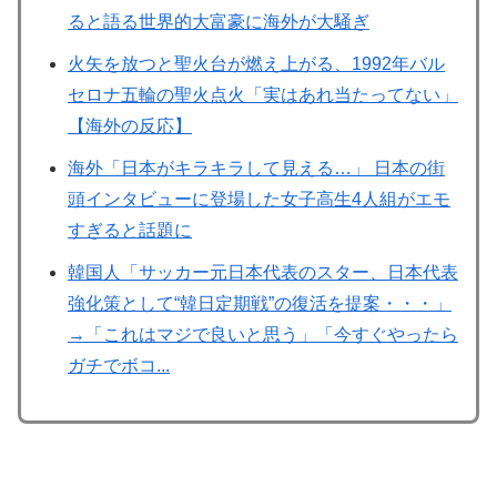
ると語る世界的大富豪に海外が大騒ぎ
火矢を放つと聖火台が燃え上がる、1992年バル
セロナ五輪の聖火点火「実はあれ当たってない」
【海外の反応】
海外「日本がキラキラして見える…」 日本の街
頭インタビューに登場した女子高生4人組がエモ
すぎると話題に
韓国人「サッカー元日本代表のスター、日本代表
強化策として“韓日定期戦”の復活を提案・・・」
→「これはマジで良いと思う」「今すぐやったら
ガチでボコ...