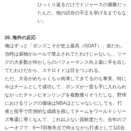
ひっくり返るだけでドジャースの優勝だっ
たんだ。他の試合の不正を挙げるまでもな
い。
26. 海外の反応
俺はずっと「ボンズこそが史上最高（GOAT）」派だわ。
当時は薬物がルールで禁止されてたわけじゃないし、リー
グの大多数が何かしらのパフォーマンス向上薬に手を出し
てたわけだから、ステロイドは目をつぶれる。
ただ、大谷がめちゃくちゃ肉薄してきてるのも事実。特に
今はチームとして成功して、ボンズが一度も手に入れられ
なかったチャンピオンリングを複数獲りそうだしな。野球
におけるリングの価値はNBAほどじゃないにしても、打
者と投手で圧倒的な成績を残してチームをワールドシリー
ズ奪還に導くなんて、これ以上ない貢献度だろ。去年のプ
レーオフで、6〜7回無失点で抑えながら打者として1試合