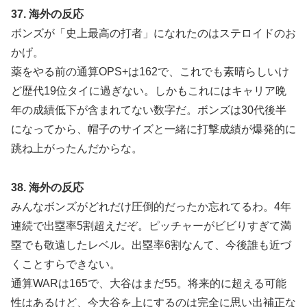
37. 海外の反応
ボンズが「史上最高の打者」になれたのはステロイドのお
かげ。
薬をやる前の通算OPS+は162で、これでも素晴らしいけ
ど歴代19位タイに過ぎない。しかもこれにはキャリア晩
年の成績低下が含まれてない数字だ。ボンズは30代後半
になってから、帽子のサイズと一緒に打撃成績が爆発的に
跳ね上がったんだからな。
38. 海外の反応
みんなボンズがどれだけ圧倒的だったか忘れてるわ。4年
連続で出塁率5割超えだぞ。ピッチャーがビビりすぎて満
塁でも敬遠したレベル。出塁率6割なんて、今後誰も近づ
くことすらできない。
通算WARは165で、大谷はまだ55。将来的に超える可能
性はあるけど、今大谷を上にするのは完全に思い出補正な