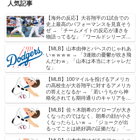
人気記事
【海外の反応】大谷翔平の1試合での
史上最高のパフォーマンスを見直そう
ぜ → 「チームメイトの反応が凄さを
物語ってるな」「ワールドシリーズで
延長18回までいった試合も凄かった」
【MLB】山本由伸とパヘスのじゃれあ
いｗｗｗｗ → 「3連敗の憂鬱が吹き飛
んだわｗ」「山本は本当にオシャレだ
な」
【MLB】100マイルを投げるアメリカ
の高校生が大谷翔平に対するアメリカ
の答えとなるか → 「若いうちから神
格化されても期待通りのキャリアを築
けるのはほんの一握りだからな」「大
【MLB】佐々木朗希のグローブが大き
谷の名前を出したのはクリック数稼ぎ
くなったのではなく、朗希の顔が小さ
でしかないわ」
くなったらしいｗ → 「ジョークが出
るってことは絶好調の証拠だな」「癖
なのか精神的なものなのか分からない