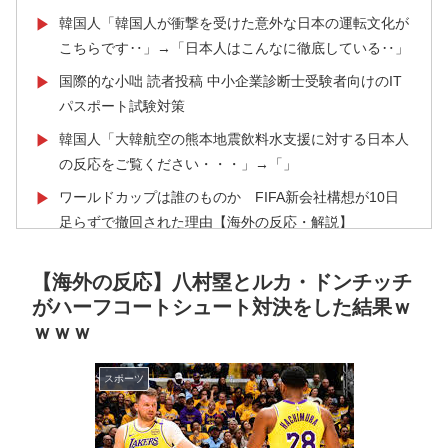
韓国人「韓国人が衝撃を受けた意外な日本の運転文化が
▶
こちらです‥」→「日本人はこんなに徹底している‥」
国際的な小咄 読者投稿 中小企業診断士受験者向けのIT
▶
パスポート試験対策
韓国人「大韓航空の熊本地震飲料水支援に対する日本人
▶
の反応をご覧ください・・・」→「」
ワールドカップは誰のものか FIFA新会社構想が10日
▶
足らずで撤回された理由【海外の反応・解説】
【海外の反応】冨安健洋がクリスタル・パレス加入へ
▶
【海外の反応】八村塁とルカ・ドンチッチ
「アーセナルサポの好きなクラブで良かった」
がハーフコートシュート対決をした結果ｗ
若いカバがワニを枕にしてしまうまさかの瞬間！！
▶
ｗｗｗ
外国人「使い捨てだ」FIFA会長、辞任危機でトランプ政
▶
権に泣き付くも無視されて海外失笑！【海外の反応】
スポーツ
泳いでいる人のすぐ横に消防飛行艇が次々着水する南仏
▶
の湖「肝心の場面で毎回カメラが逃げる」【海外の反