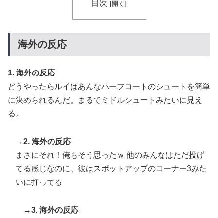
目次
海外「消火栓もフェイクだから消防士が右往左往する中
▶
国www」
【海外の反応】アルゼンチン協会、FIFA会長に断固たる
▶
海外の反応
支持を表明「隠す気もないんだなｗ」
韓国人「この夏、韓国人が東京へ行くしかない理由がこ
▶
1. 海外の反応
ちら…」→「快適そうでめちゃくちゃ羨ましい…（ﾌﾞﾙ
どうやったらルイはあんなハーフコートのシュートを簡単
ﾌﾞﾙ」＝韓国の反応
に決められるんだ。まるでミドルシュートみたいに見え
韓国人「熊本地震で見る日本の土木技術の完全勝利をご
▶
る。
覧ください」→「これはすごいわ」「こういうのを見る
と日本人は何か適当に作る感じがしない・・・」「あれ
→
2. 海外の反応
がまさに経験値である」
まさにそれ！俺もそう思ったｗ 他のみんなはただ投げ
イチローさん「僕は本を読まない。好きなアニメはドラ
▶
てる感じなのに、彼はスポットアップのコーナー3みた
ゴンボール」【海外の反応】
いに打ってる
海外「剣が二回斬り合っただけで折れるのはどういうこ
▶
となんだ」満点なのに二度と起動しない理由…
→
3. 海外の反応
韓国人「熊本地震で見る日本の土木技術の完全勝利をご
▶