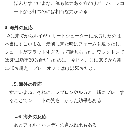
ほんとすごいよな。俺も体力ある方だけど、ハーフコ
覧ください」→「これはすごいわ」「こういうのを見る
ートから打つのには相当な力がいる
と日本人は何か適当に作る感じがしない・・・」「あれ
がまさに経験値である」
4. 海外の反応
韓国人「大韓航空の熊本地震飲料水支援に対する日本人
▶
LAに来てからルイがエリートシューターに成長したのは
の反応をご覧ください・・・」→「」
本当にすごいよな。最初に来た時はフォームも違ったし、
韓国人「日本のアニメ業界で100年続いている暗黙の伝
▶
シュートがフラットすぎるって話もあった。ワシントンで
統がこちら・・・」
は3P成功率30％台だったのに、今じゃここに来てから常
海外「日本なんて行くんじゃなかった…」 日本を知っ
▶
に40％超え、プレーオフではほぼ50％だよ。
てしまったディズニー信者、帰国後『本家』に失望する
事態に
→
5. 海外の反応
ストーカーガチ勢は僅かな情報で垢特定出来るからね
▶
すごいよね。それに、レブロンやルカと一緒にプレーす
フランス人「欲張りすぎだ」中村敬斗、ランス残留の可
▶
ることでシュートの質も上がった効果もある
能性を会長が示唆！移籍金が交渉の壁に..現地サポの本
音がこれ！【海外の反応】
→
6. 海外の反応
海外「日本人はなんて気高いんだ！」 英高級紙も驚愕
▶
あとフィル・ハンディの育成効果もある
した極限の中の日本人の姿に世界が衝撃