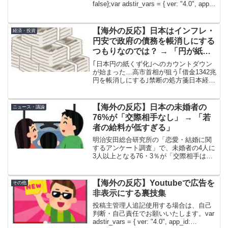
false};var adstir_vars = { ver: "4.0", app...
【海外の反応】日本はインフレ・
経済・投資
円安で政府の債務を帳消しにする
つもりなのでは？ → 「円が紙く
ずになりつつあるな」「輸入に依
｢日本円の紙くず化｣へのカウントダウン
存している日本で円安は不味くな
が始まった…高市首相が狙う｢借金1342兆
円を帳消しにする｣禁断の処方箋日本経済
いか？」
はこれからどうなるのか。モルガン銀行
（現・JPモルガン・チェース銀行）元日
本代表の藤巻健史さんは「高市首相が財
【海外の反応】日本の未婚者の
ニュース・議論
政健全化目標...
76%が「交際相手なし」 → 「若
者の給料が低すぎる」
明治安田総合研究所の「恋愛・結婚に関
するアンケート調査」で、未婚者の4人に
3人以上となる76・3％が「交際相手はい
ない」と回答し、交際相手を持たない人
の割合が前回調査より増えていることが
わかった。恋愛や交際への関心も低下傾
【海外の反応】Youtubeで広告を
その他
向で、結婚願望を持...
非表示にする裏技集
投稿主管理人追記使用する場合は、自己
判断・自己責任でお願いいたします。var
adstir_vars = { ver: "4.0", app_id: