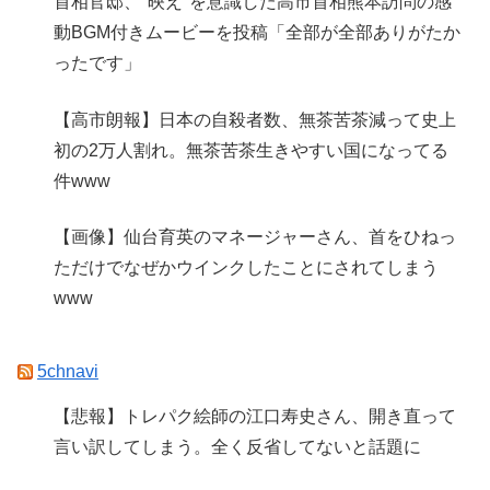
首相官邸、"映え"を意識した高市首相熊本訪問の感
動BGM付きムービーを投稿「全部が全部ありがたか
ったです」
【高市朗報】日本の自殺者数、無茶苦茶減って史上
初の2万人割れ。無茶苦茶生きやすい国になってる
件www
【画像】仙台育英のマネージャーさん、首をひねっ
ただけでなぜかウインクしたことにされてしまう
www
5chnavi
【悲報】トレパク絵師の江口寿史さん、開き直って
言い訳してしまう。全く反省してないと話題に