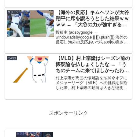
"MEDIA-4c2ea202", ad_spot: 4, center:
false};...
【海外の反応】キムヘソンが大谷
スポーツ
翔平に席を譲ろうとした結果ｗｗ
ｗｗ → 「大谷の力が強すぎる
ｗ」「史上最高の才能が聖人って
投稿主 (adsbygoogle =
できすぎだろ」
window.adsbygoogle || []).push({});海外の
反応1. 海外の反応あいつらの仲の良さマ
ジで最高だわ！→2. 海外の反応一方、カ
ル・ラリーは→3. 海外の反応ぶっちゃけ
202...
【MLB】村上宗隆はシーズン前の
その他
懐疑論を払しょくしたな → 「う
ちのチームに来てほしかったわ」
「オールスターまでこの調子なら
村上宗隆が周囲の懐疑論を払拭今オフに
認めるわ」
メジャーリーグ（MLB）への挑戦を決断
した際、村上宗隆の動向は大きな憶測を
呼んだ。しかし、2026年シーズン開幕か
らわずか1ヶ月、村上は凄まじい打撃を披
露している。シカゴ・ホワイトソックス
のみならず、ML...
スポンサーリンク