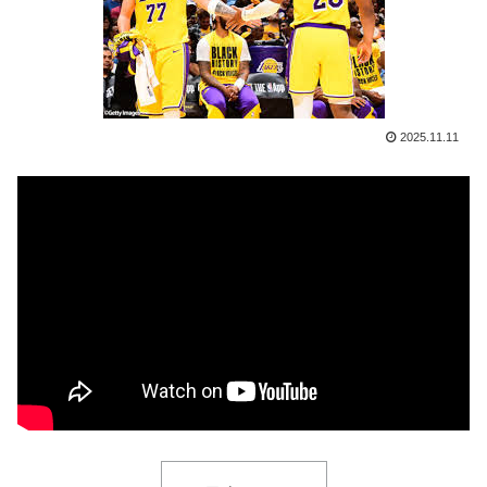
応】
【韓国の反応】また日本が竹島の領有権を主張してきた
▶
ぞ → 「この話題は永遠に終わらないな」「日本政府の
支持率が落ちてきた時点でこの手のニュースが出るのは
予想できた」
2025.11.11
【朗報】レインボー池田、女子アナと結婚www
▶
韓国人「とある日本の飲食店で、韓国人店員が韓国人団
▶
体客と口論になった理由がこちら・・・」
外国人「日本の未来は安泰だ」16歳MF三井寺眞、衝撃
▶
ゴール！久保建英超え歴代2位の記録！3得点に絡む活躍
で海外絶賛！【海外の反応】
海外の反応：熊本の病院で手術中に熊本地震が発生、大
▶
揺れの中でも患者を守った医師たちの対応ぶりに海外大
絶賛
【朗報】韓国人「日本のサッカー選手、90年代の映画ス
▶
ターかよ」