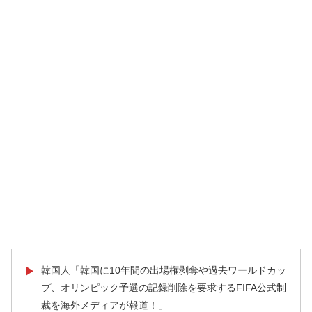
韓国人「韓国に10年間の出場権剥奪や過去ワールドカッ
▶
プ、オリンピック予選の記録削除を要求するFIFA公式制
裁を海外メディアが報道！」