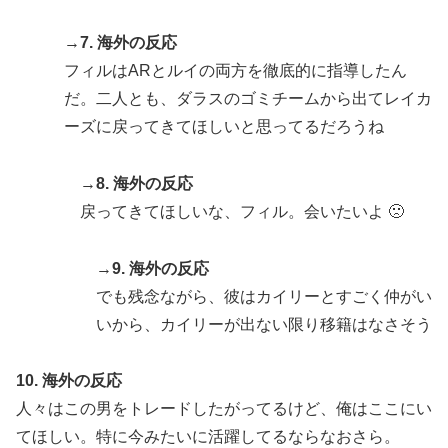
欧州「日本だけ反則だろ…」 世界の『日本びいき』に
▶
→
7. 海外の反応
ヨーロッパ全土から不満の声
フィルはARとルイの両方を徹底的に指導したん
韓国人「東京とソウルの宿泊費や交通費を徹底比較した
▶
だ。二人とも、ダラスのゴミチームから出てレイカ
結果判明した驚きの物価事情がこちらです」→「こんな
ーズに戻ってきてほしいと思ってるだろうね
に物価差があるの？‥」
アメリカ人「お前らの学校ではどんな理由で退学者が出
▶
→
8. 海外の反応
た？？」
戻ってきてほしいな、フィル。会いたいよ 🙁
海外「あるある！」日本を旅行した外国人が患う新たな
▶
症状「日本後PTSD」に海外が大騒ぎ
→
9. 海外の反応
日本旅行キャンセルすべきか…1万年ぶり史上最大級の
▶
でも残念ながら、彼はカイリーとすごく仲がい
火山の兆し＝韓国の反応
いから、カイリーが出ない限り移籍はなさそう
【海外の反応】日本のウェブサイトって質の低いものが
▶
多い気がする → 「日本のIT業界は色々と問題があるか
10. 海外の反応
らな」「ゲームのUIは優れてるのに不思議」
人々はこの男をトレードしたがってるけど、俺はここにい
韓国人「残酷だった日帝強占期前後の写真を見てみよ
▶
てほしい。特に今みたいに活躍してるならなおさら。