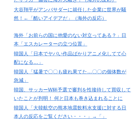
韓国人「日本でヤバい作品ばかりアニメ化してて心配に
▶
なる…」
大谷翔平がアンバサダーに就任した企業に世界が騒
【朗報】韓国人「日本のサッカー選手、90年代の映画ス
然！←「酷いアイデアだ」（海外の反応）
▶
ターかよ」
海外「お前らの国に他愛のない対立ってある？」日
韓国人「熊本地震で見る日本の土木技術の完全勝利をご
▶
覧ください」→「これはすごいわ」「こういうのを見る
本「エスカレーターの立つ位置」
と日本人は何か適当に作る感じがしない・・・」「あれ
韓国人「日本でヤバい作品ばかりアニメ化してて心
がまさに経験値である」
配になる…」
日本旅行キャンセルすべきか…1万年ぶり史上最大級の
▶
韓国人「猛暑で〇〇も疲れ果てた…〇〇の個体数が
火山の兆し＝韓国の反応
急減」
韓国人「この夏、韓国人が東京へ行くしかない理由がこ
▶
韓国、サッカーW杯予選で審判を性接待して買収して
ちら…」→「快適そうでめちゃくちゃ羨ましい…（ﾌﾞﾙ
いたことが判明！ 何と日本も巻き込まれることに
ﾌﾞﾙ」＝韓国の反応
韓国人「大韓航空の熊本地震飲料水支援に対する日
海外「あるある！」日本を旅行した外国人が患う新たな
▶
本人の反応をご覧ください・・・」→「」
症状「日本後PTSD」に海外が大騒ぎ
韓国人「韓国に10年間の出場権剥奪や過去ワールドカッ
▶