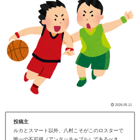
ゴンボール」【海外の反応】
海外「お前らの国に他愛のない対立ってある？」日本
▶
「エスカレーターの立つ位置」
【海外の反応】日本のウェブサイトって質の低いものが
▶
多い気がする → 「日本のIT業界は色々と問題があるか
らな」「ゲームのUIは優れてるのに不思議」
韓国人「日本のアニメ業界で100年続いている暗黙の伝
▶
統がこちら・・・」
【韓国の反応】また日本が竹島の領有権を主張してきた
▶
ぞ → 「この話題は永遠に終わらないな」「日本政府の
支持率が落ちてきた時点でこの手のニュースが出るのは
予想できた」
2026.05.11
韓国人「残酷だった日帝強占期前後の写真を見てみよ
▶
う」
投稿主
フランス人「欲張りすぎだ」中村敬斗、ランス残留の可
▶
ルカとスマート以外、八村こそがこのロスターで
能性を会長が示唆！移籍金が交渉の壁に..現地サポの本
唯一の不可侵（アンタッチャブル）であるべき。