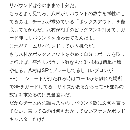
リバウンドは今のままで十分だ。
もっとよく見てろ。八村がリバウンドの数字を犠牲にし
てるのは、チームが求めている「ボックスアウト」を徹
底してるからだ。八村が相手のビッグマンを抑えて、ガ
ード陣にリバウンドを拾わせてるんだよ。
これがチームリバウンドっていう概念だ。
もし八村がボックスアウトをやめて自分でボールを取り
に行けば、平均リバウンド数なんて3〜4本は簡単に増
やせる。八村はSFでプレーしてるし（レブロンが
PF）、シュートが打たれる時はゴールから離れた場所
でSFをガードしてる。サイズがあるからってPF並みの
数字を求めるのは見当違いだ。
だからチーム内の誰も八村のリバウンド数に文句を言っ
てない。言ってるのは何もわかってないファンかポッド
キャスターだけだ。