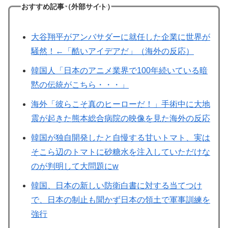
おすすめ記事（外部サイト）
大谷翔平がアンバサダーに就任した企業に世界が
騒然！←「酷いアイデアだ」（海外の反応）
韓国人「日本のアニメ業界で100年続いている暗
黙の伝統がこちら・・・」
海外「彼らこそ真のヒーローだ！」手術中に大地
震が起きた熊本総合病院の映像を見た海外の反応
韓国が独自開発したと自慢する甘いトマト、実は
そこら辺のトマトに砂糖水を注入していただけな
のが判明して大問題にw
韓国、日本の新しい防衛白書に対する当てつけ
で、日本の制止も聞かず日本の領土で軍事訓練を
強行