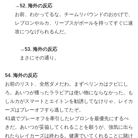
→52. 海外の反応
お前、わかってるな。チームリバウンドのおかげで、
レブロンやルカ、リーブスがボールを持ってすぐに速
攻につなげられるんだ。
→53. 海外の反応
まさにその通り。
54. 海外の反応
お前のリスト、全然ダメだわ。まずペリンカはクビにし
ろ。あいつが獲ったララビアは使い物にならなかった。も
しルカがスマートとエイトンを勧誘してなけりゃ、レイカ
ーズはプレーオフすら逃してたぞ。
41歳でプレーオフを牽引したレブロンを最優先にするべ
きだ。あいつが妥協してくれることを願うが、強気に出ら
れたらレイカーズは終わる。健康でいてくれることに賭け