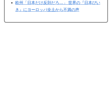
欧州「日本だけ反則だろ…」 世界の『日本びい
き』にヨーロッパ全土から不満の声