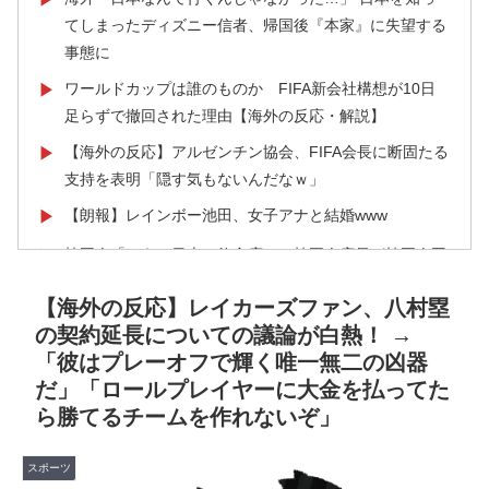
てしまったディズニー信者、帰国後『本家』に失望する
事態に
ワールドカップは誰のものか FIFA新会社構想が10日
▶
足らずで撤回された理由【海外の反応・解説】
【海外の反応】アルゼンチン協会、FIFA会長に断固たる
▶
支持を表明「隠す気もないんだなｗ」
【朗報】レインボー池田、女子アナと結婚www
▶
韓国人「とある日本の飲食店で、韓国人店員が韓国人団
▶
体客と口論になった理由がこちら・・・」
【海外の反応】レイカーズファン、八村塁
外国人「日本の未来は安泰だ」16歳MF三井寺眞、衝撃
▶
の契約延長についての議論が白熱！ →
ゴール！久保建英超え歴代2位の記録！3得点に絡む活躍
「彼はプレーオフで輝く唯一無二の凶器
で海外絶賛！【海外の反応】
だ」「ロールプレイヤーに大金を払ってた
海外「消火栓もフェイクだから消防士が右往左往する中
▶
ら勝てるチームを作れないぞ」
国www」
スポーツ
イチローさん「僕は本を読まない。好きなアニメはドラ
▶