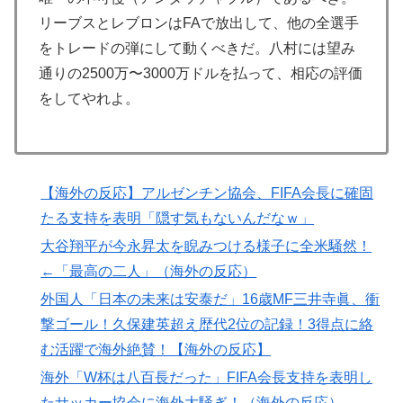
音がこれ！【海外の反応】
リーブスとレブロンはFAで放出して、他の全選手
外国人「使い捨てだ」FIFA会長、辞任危機でトランプ政
▶
をトレードの弾にして動くべきだ。八村には望み
権に泣き付くも無視されて海外失笑！【海外の反応】
通りの2500万〜3000万ドルを払って、相応の評価
欧州「日本だけ反則だろ…」 世界の『日本びいき』に
▶
をしてやれよ。
ヨーロッパ全土から不満の声
韓国人「猛暑で〇〇も疲れ果てた…〇〇の個体数が急
▶
減」
【海外の反応】アルゼンチン協会、FIFA会長に確固
韓国人「大韓航空の熊本地震飲料水支援に対する日本人
▶
の反応をご覧ください・・・」→「」
たる支持を表明「隠す気もないんだなｗ」
大谷翔平が今永昇太を睨みつける様子に全米騒然！
韓国人「韓国人が衝撃を受けた意外な日本の運転文化が
▶
こちらです‥」→「日本人はこんなに徹底している‥」
←「最高の二人」（海外の反応）
外国人「日本の未来は安泰だ」16歳MF三井寺眞、衝
【海外の反応】冨安健洋がクリスタル・パレス加入へ
▶
「アーセナルサポの好きなクラブで良かった」
撃ゴール！久保建英超え歴代2位の記録！3得点に絡
む活躍で海外絶賛！【海外の反応】
海外「剣が二回斬り合っただけで折れるのはどういうこ
▶
となんだ」満点なのに二度と起動しない理由…
海外「W杯は八百長だった」FIFA会長支持を表明し
たサッカー協会に海外大騒ぎ！（海外の反応）