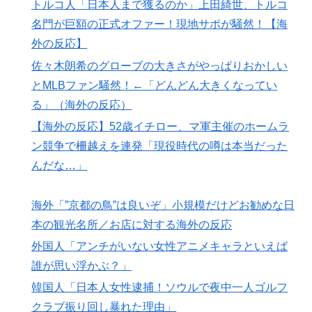
トルコ人「日本人まで獲るのか」上田綺世、トルコ
韓国人「台風で品不足になった沖縄のスーパーに行って
▶
名門が巨額の正式オファー！現地サポが騒然！【海
みたら、なぜか辛ラーメンだけ売れ残っていたんで
外の反応】
す…」
佐々木朗希のグローブの大きさがやっぱりおかしい
海外「この日本アニメはマジでぶっ飛んでる！ｗ」外国
▶
とMLBファン騒然！←「どんどん大きくなってい
人が予測不可能でぶっ飛んでると評価した日本アニメと
る」（海外の反応）
は・・・？ 海外の反応
【海外の反応】52歳イチロー、マ軍主催のホームラ
韓国人「韓国のイメージ失墜は免れないのか？2011〜
▶
ン競争で柵越えを連発「現役時代の噂は本当だった
12年の国際試合における外国審判への接待疑惑が海外で
んだな…」
一斉に報じられる‥」
ヒロアカの葉隠ちゃんって透明なうんこするの？
▶
海外「”京都の鳥”は良いぞ」小規模だけどお勧めな日
外国人「親子丼という日本の料理の直訳を知ってしまっ
▶
本の観光名所／お店に対する海外の反応
た…」
外国人「アンチがいない女性アニメキャラといえば
海外「日本が正しい！」優しい日本人に甘える外国人に
▶
誰が思い浮かぶ？」
海外が大騒ぎ
韓国人「日本人女性逮捕！ソウルで夜中一人ゴルフ
【MLB】ドジャースファン「7連敗はしんどいわ……」
▶
クラブ振り回し暴れた理由」