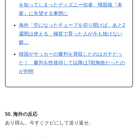
を知ってしまったディズニー信者、帰国後『本
家』に失望する事態に
海外「空になったチューブを切り開けば、あと2
週間は使える」極貧で育った人が今も抜けない
癖…
韓国がサッカーの審判を買収したのはガチだっ
た！ 審判を性接待して以降は7戦無敗だったの
が判明
50. 海外の反応
あり得ん、今すぐクビにして送り返せ。