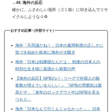
→49. 海外の反応
確かに。ふさわしい場所（ゴミ箱）に叩き込んでリサ
イクルしような☺️♻️
おすすめ記事（外部サイト）
海外「不思議だね！」日本の雇用制度の正しさに
気づき始めた欧米に海外が大騒ぎ
海外「日本は戦勝国なんだよ」 戦後の日本人の
特別な生き様に各国から称賛の声
【海外の反応】NPBのパ・リーグで外国人の観
客数が増えているらしい → 「NPBの雰囲気は最
高だぞ」「来年のロックアウト中はNPBを見る
つもり」
海外「日本なんて行くんじゃなかった…」 日本