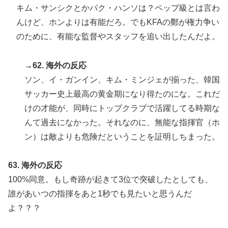
キム・サンシクとかパク・ハンソは？ペップ級とは言わ
んけど、ホンよりは有能だろ。でもKFAの鄭が権力争い
のために、有能な監督やスタッフを追い出したんだよ。
→62. 海外の反応
ソン、イ・ガンイン、キム・ミンジェが揃った、韓国
サッカー史上最高の黄金期になり得たのにな。これだ
けの才能が、同時にトップクラブで活躍してる時期な
んて過去になかった。それなのに、無能な指揮官（ホ
ン）は敵よりも危険だということを証明しちまった。
63. 海外の反応
100%同意。もし奇跡が起きて3位で突破したとしても、
誰があいつの指揮をあと1秒でも見たいと思うんだ
よ？？？