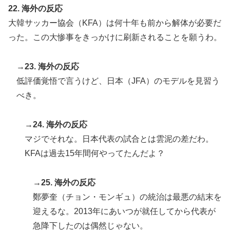
22. 海外の反応
大韓サッカー協会（KFA）は何十年も前から解体が必要だ
った。この大惨事をきっかけに刷新されることを願うわ。
→23. 海外の反応
低評価覚悟で言うけど、日本（JFA）のモデルを見習う
べき。
→24. 海外の反応
マジでそれな。日本代表の試合とは雲泥の差だわ。
KFAは過去15年間何やってたんだよ？
→25. 海外の反応
鄭夢奎（チョン・モンギュ）の統治は最悪の結末を
迎えるな。2013年にあいつが就任してから代表が
急降下したのは偶然じゃない。