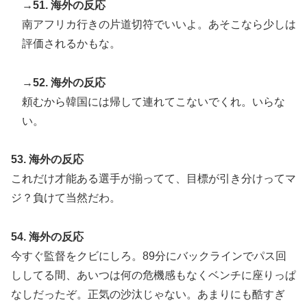
→51. 海外の反応
南アフリカ行きの片道切符でいいよ。あそこなら少しは
評価されるかもな。
→52. 海外の反応
頼むから韓国には帰して連れてこないでくれ。いらな
い。
53. 海外の反応
これだけ才能ある選手が揃ってて、目標が引き分けってマ
ジ？負けて当然だわ。
54. 海外の反応
今すぐ監督をクビにしろ。89分にバックラインでパス回
ししてる間、あいつは何の危機感もなくベンチに座りっぱ
なしだったぞ。正気の沙汰じゃない。あまりにも酷すぎ