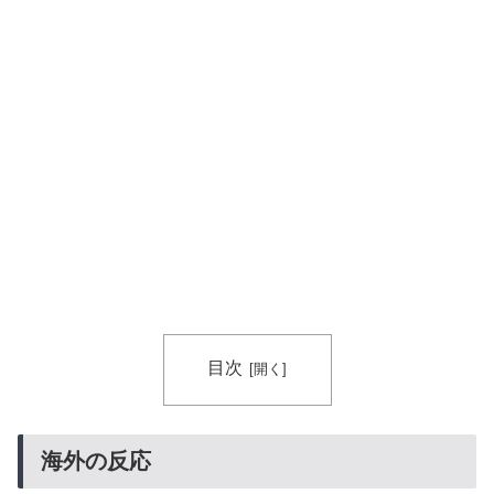
スタッフたちの姿をご覧ください」→「マジで鳥肌立っ
た」「こういう姿は韓国も見習わないと」「あんな状況
なら日本だけではなく韓国の医療関係者も同じように行
動したはずだ」【熊本地震】
海外「凄すぎる！」折り紙と並ぶあの日本の偉大な発明
▶
に海外がびっくり仰天
目次
海外の反応