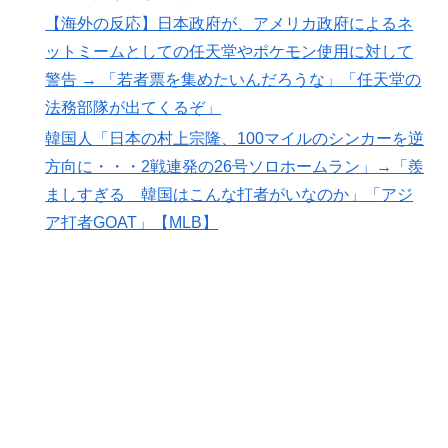
→ 「まだまだ7.5ゲーム差もあるんだぞ」「毎年暑い季
【海外の反応】日本政府が、アメリカ政府によるネ
節に負けることが増えるけど結局10月には勝って終わる
ットミームとしての任天堂やポケモン使用に対して
んだよ」
警告 → 「若者票を集めたいんだろうな」「任天堂の
韓国人「日本は市民意識が高くて他人に迷惑をかけない
▶
法務部隊が出てくるぞ」
というけど、実際の現地の様子がこちら・・・」
韓国人「日本の村上宗隆、100マイルのシンカーを逆
韓国人「日本人女性逮捕！ソウルで夜中一人ゴルフクラ
▶
方向に・・・2戦連発の26号ソロホームラン」→「羨
ブ振り回し暴れた理由」
ましすぎる 韓国はこんな打者がいなのか」「アジ
海外「”京都の鳥”は良いぞ」小規模だけどお勧めな日本
▶
ア打者GOAT」【MLB】
の観光名所／お店に対する海外の反応
【衝撃】韓国人「日本の軽トラ、原型どこ行った」
▶
海外「いいパンチだった」超大物YouYuberが伝説のボ
▶
クサーマイク・タイソンにパンチを食らうｗｗ
海外「今年、夏の暑さが厳しい日本でこんなものが売れ
▶
てるらしい！ｗ」外国人が驚いた日本の商品と
は・・・？【海外の反応】
韓国人「手術中に震度6強の地震、その時の日本の医療
▶