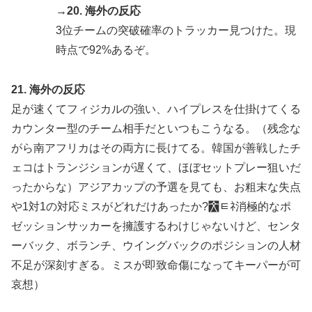
→20. 海外の反応
3位チームの突破確率のトラッカー見つけた。現
時点で92%あるぞ。
21. 海外の反応
足が速くてフィジカルの強い、ハイプレスを仕掛けてくる
カウンター型のチーム相手だといつもこうなる。（残念な
がら南アフリカはその両方に長けてる。韓国が善戦したチ
ェコはトランジションが遅くて、ほぼセットプレー狙いだ
ったからな）アジアカップの予選を見ても、お粗末な失点
や1対1の対応ミスがどれだけあったか?￯ﾼﾈ消極的なポ
ゼッションサッカーを擁護するわけじゃないけど、センタ
ーバック、ボランチ、ウイングバックのポジションの人材
不足が深刻すぎる。ミスが即致命傷になってキーパーが可
哀想）