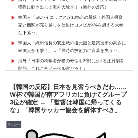
獲得に動き出して海外大騒ぎ！（海外の反応）
韓国人「SKハイニックスが10%台の暴落！外国人投資
▶
家と機関が売り越しを仕掛けコスピが4%を超える大幅
な下落‥」
韓国人「織田信長の安土城の復元図と建築技術の高さに
▶
韓国人が衝撃！」→「当時の技術力に言葉を失う‥」
海外「日本の科学者が猫の寿命を2倍に上げる注射剤を
▶
開発。これこそノーベル賞だろ！」
【海外の反応】52歳イチロー、マ軍主催のホームラン競
▶
【韓国の反応】日本を見習うべきだわ……
争で柵越えを連発「現役時代の噂は本当だったんだ
W杯で韓国が南アフリカに負けてグループ
な…」
3位が確定 → 「監督は韓国に帰ってくる
韓国人「不適切接待疑惑、2002年イタリア・スペイン
▶
な」「韓国サッカー協会を解体すべき」
戦で『韓国に奪われた』と欧州の大手メディアが一斉に
報道！」
サッカー
海外「日本人はなんて気高いんだ！」 英高級紙も驚愕
▶
した極限の中の日本人の姿に世界が衝撃