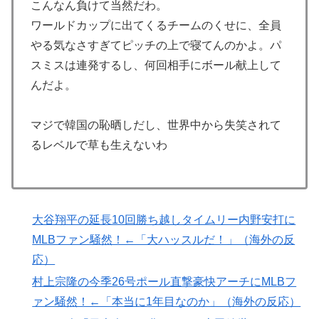
こんなん負けて当然だわ。
んだよ」
ワールドカップに出てくるチームのくせに、全員
海外「今年、夏の暑さが厳しい日本でこんなものが売れ
▶
やる気なさすぎてピッチの上で寝てんのかよ。パ
てるらしい！ｗ」外国人が驚いた日本の商品と
スミスは連発するし、何回相手にボール献上して
は・・・？【海外の反応】
んだよ。
海外「全部日本の真似だったのか…」 日本の普通のテ
▶
レビ番組が最新SNSの数十年先を行っていたと話題に
マジで韓国の恥晒しだし、世界中から失笑されて
焦げだらけの業務用鉄板が水と蒸気で鏡のようにピカピ
▶
るレベルで草も生えないわ
カに「味が全部流れていく！」【海外の反応】
外国人「アンチがいない女性アニメキャラといえば誰が
▶
思い浮かぶ？」
大谷翔平の延長10回勝ち越しタイムリー内野安打に
英国人「安心感が違う」冨安健洋、パレス移籍当日にデ
▶
MLBファン騒然！←「大ハッスルだ！」（海外の反
ビュー！圧巻3連続ブロックも披露で現地サポが気づく..
【海外の反応】
応）
村上宗隆の今季26号ポール直撃豪快アーチにMLBフ
韓国人「韓国人が日本のラーメンについて勘違いしてい
▶
ることがこちら…」→「えっ？？？？？？？？？？」＝
ァン騒然！←「本当に1年目なのか」（海外の反応）
韓国の反応