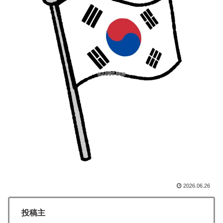
【海外の反応】“新タナスコ”のディアスが地雷すぎる件
▶
「大谷と山本だけしかまともな契約がない…」
外国人「アジア杯で優勝するんだ」日本代表、W杯ポッ
▶
ト1入りに現実味!?2030大会で出場枠「64」なら追い風
に！アメリカ人もポット1争いに熱視線！【海外の反
応】
【韓国サッカー】性接待で審判買収！W杯予選7戦無敗
▶
の裏側
裏庭に現れたクマがスカンクに撃退されるまさかの瞬
▶
間！！
トルコ人「日本人まで獲るのか」上田綺世、トルコ名門
▶
が巨額の正式オファー！現地サポが騒然！【海外の反
応】
2026.06.26
【MLB】ドジャースファン「7連敗はしんどいわ……」
▶
→ 「まだまだ7.5ゲーム差もあるんだぞ」「毎年暑い季
投稿主
節に負けることが増えるけど結局10月には勝って終わる