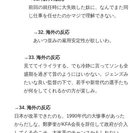
前回の就任時に大失敗した奴に、なんでまた同
じ仕事を任せたのかマジで理解できない。
→32. 海外の反応
あいつ並みの雇用安定性が欲しいわ。
→33. 海外の反応
見ててイライラする。でも冷静に言ってソンも全
盛期を過ぎて昔のようにはいかない。ジェンズみ
たいな良い監督の下で、若手や新世代の選手たち
が何をしてくれるかの方が楽しみ。
→34. 海外の反応
日本が改革できたのも、1990年代の大惨事があった
からだしな。鄭夢奎がKFA会長を辞任して政府が介入
してくる今こそ、大改革のチャンスかもしれない。