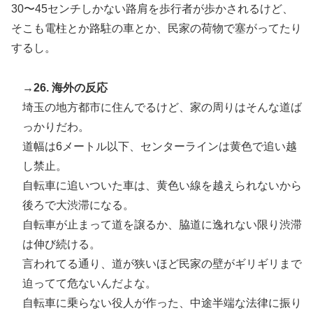
30〜45センチしかない路肩を歩行者が歩かされるけど、
そこも電柱とか路駐の車とか、民家の荷物で塞がってたり
するし。
→26. 海外の反応
埼玉の地方都市に住んでるけど、家の周りはそんな道ば
っかりだわ。
道幅は6メートル以下、センターラインは黄色で追い越
し禁止。
自転車に追いついた車は、黄色い線を越えられないから
後ろで大渋滞になる。
自転車が止まって道を譲るか、脇道に逸れない限り渋滞
は伸び続ける。
言われてる通り、道が狭いほど民家の壁がギリギリまで
迫ってて危ないんだよな。
自転車に乗らない役人が作った、中途半端な法律に振り