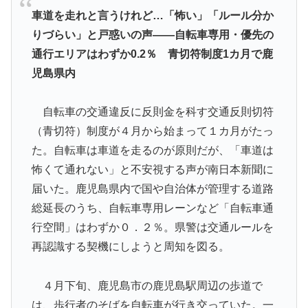
は・・・？【海外の反応】
車道を走れと言うけれど…「怖い」「ルール分か
海外「日本が正しい！」優しい日本人に甘える外国人に
▶
りづらい」と戸惑いの声――自転車専用・優先の
海外が大騒ぎ
通行エリアはわずか0.2％ 青切符制度1カ月で鹿
国際的な小咄 読者投稿 中小企業診断士めがけてよちよ
▶
児島県内
ち歩きな小咄 ～学習の仕方を学習しよう～
海外「今年、夏の暑さが厳しい日本でこんなものが売れ
▶
自転車の交通違反に反則金を科す交通反則切符
てるらしい！ｗ」外国人が驚いた日本の商品と
（青切符）制度が４月から始まって１カ月がたっ
は・・・？【海外の反応】
た。自転車は車道を走るのが原則だが、「車道は
韓国人「韓国のイメージ失墜は免れないのか？2011〜
▶
怖くて通れない」と不安視する声が南日本新聞に
12年の国際試合における外国審判への接待疑惑が海外で
届いた。鹿児島県内で国や自治体が管理する道路
一斉に報じられる‥」
総延長のうち、自転車専用レーンなど「自転車通
海外「凄すぎる！」折り紙と並ぶあの日本の偉大な発明
▶
行空間」はわずか０．２％。県警は交通ルールを
に海外がびっくり仰天
再認識する契機にしようと周知を図る。
外国人「親子丼という日本の料理の直訳を知ってしまっ
▶
た…」
４月下旬、鹿児島市の鹿児島駅周辺の歩道で
韓国人「韓国人が日本のラーメンについて勘違いしてい
▶
は、歩行者のそばを自転車が行き交っていた。一