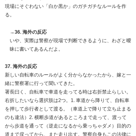
現場にそぐわない「白か黒か」のガチガチなルールを作
る。
→36. 海外の反応
いや、実際は警察が現場で判断できるように、わざと曖
昧に書いてあるんだよ。
37. 海外の反応
新しい自転車のルールがよく分からなかったから、嫁と一
緒に警察署に行って聞いてきた。
署長曰く、自転車で車道を走ってる時は右折禁止らしい。
右折したいなら選択肢は2つ。1. 車道から降りて、自転車
を押して歩行者として渡る。（車道上で降りて立ち止まる
のも違法）2. 横断歩道があるところまで走って、渡って
から歩道を通って（逆走になるから乗っちゃダメ）目的の
道まで戻ってから、また走り出す。警察自身もこの法律に