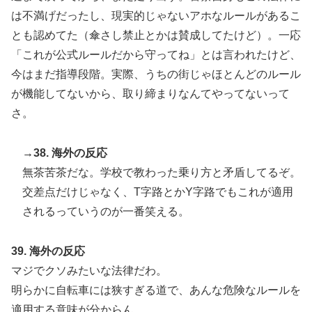
は不満げだったし、現実的じゃないアホなルールがあるこ
とも認めてた（傘さし禁止とかは賛成してたけど）。一応
「これが公式ルールだから守ってね」とは言われたけど、
今はまだ指導段階。実際、うちの街じゃほとんどのルール
が機能してないから、取り締まりなんてやってないって
さ。
→38. 海外の反応
無茶苦茶だな。学校で教わった乗り方と矛盾してるぞ。
交差点だけじゃなく、T字路とかY字路でもこれが適用
されるっていうのが一番笑える。
39. 海外の反応
マジでクソみたいな法律だわ。
明らかに自転車には狭すぎる道で、あんな危険なルールを
適用する意味が分からん。