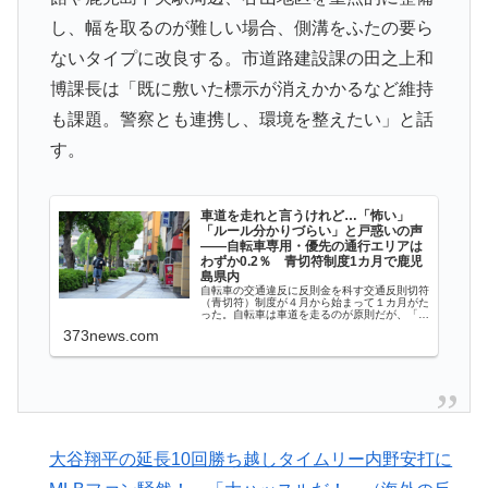
た」「こういう姿は韓国も見習わないと」「あんな状況
し、幅を取るのが難しい場合、側溝をふたの要ら
なら日本だけではなく韓国の医療関係者も同じように行
ないタイプに改良する。市道路建設課の田之上和
動したはずだ」【熊本地震】
博課長は「既に敷いた標示が消えかかるなど維持
焦げだらけの業務用鉄板が水と蒸気で鏡のようにピカピ
▶
も課題。警察とも連携し、環境を整えたい」と話
カに「味が全部流れていく！」【海外の反応】
す。
海外「日本人はなんて気高いんだ！」 英高級紙も驚愕
▶
した極限の中の日本人の姿に世界が衝撃
車道を走れと言うけれど…「怖い」
「ルール分かりづらい」と戸惑いの声
外国人「アジア杯で優勝するんだ」日本代表、W杯ポッ
▶
――自転車専用・優先の通行エリアは
わずか0.2％ 青切符制度1カ月で鹿児
ト1入りに現実味!?2030大会で出場枠「64」なら追い風
島県内
自転車の交通違反に反則金を科す交通反則切符
に！アメリカ人もポット1争いに熱視線！【海外の反
（青切符）制度が４月から始まって１カ月がた
った。自転車は車道を走るのが原則だが、「車
応】
道は怖くて通れない」と不安視する…
373news.com
海外「全部日本の真似だったのか…」 日本の普通のテ
▶
レビ番組が最新SNSの数十年先を行っていたと話題に
韓国人「SKハイニックスが10%台の暴落！外国人投資
▶
家と機関が売り越しを仕掛けコスピが4%を超える大幅
大谷翔平の延長10回勝ち越しタイムリー内野安打に
な下落‥」