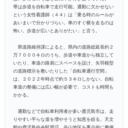
ることがこちら…」→「えっ？？？？？？？？？？」＝
帯は歩道を自転車で走行可能。通勤に欠かせない
韓国の反応
という女性看護師（４４）は「乗る時のルールが
トルコ人「日本人まで獲るのか」上田綺世、トルコ名門
▶
あいまいで分かりづらい。車のすぐ横を走るのは
が巨額の正式オファー！現地サポが騒然！【海外の反
怖い。歩道が広いとありがたい」と言う。
応】
韓国人「本当にこれだけは日本がうらやましいと感じる
▶
県道路維持課によると、県内の道路総延長約２
ものがこちら・・・」
万７０００キロのうち、歩道や車道から独立して
【衝撃】韓国人「日本の軽トラ、原型どこ行った」
▶
いたり、車道の路肩にスペースを設け、矢羽根型
の道路標示を敷いたりした「自転車通行空間」
【MLB】ドジャースファン「7連敗はしんどいわ……」
▶
は、２０２２年時点で約５３キロしかない。自転
→ 「まだまだ7.5ゲーム差もあるんだぞ」「毎年暑い季
節に負けることが増えるけど結局10月には勝って終わる
車道の整備には広い幅が必要で、コストも時間も
んだよ」
かかる。
海外「日本が正しい！」優しい日本人に甘える外国人に
▶
海外が大騒ぎ
通勤などで自転車利用者が多い鹿児島市は、走
りやすい平らな道を増やそうと知恵を絞る。天文
韓国人「手術中に震度6強の地震、その時の日本の医療
▶
スタッフたちの姿をご覧ください」→「マジで鳥肌立っ
館や鹿児島中央駅周辺、谷山地区を重点的に整備