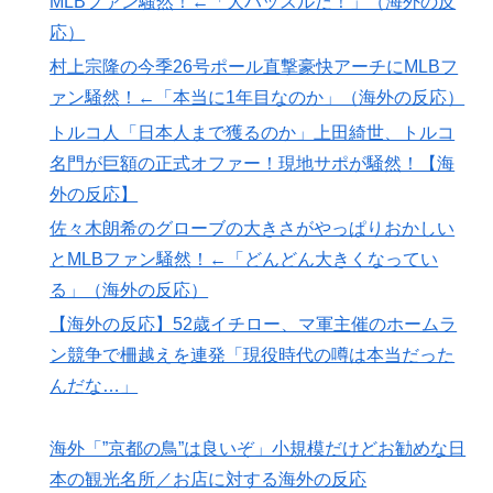
MLBファン騒然！←「大ハッスルだ！」（海外の反
【MLB】ドジャースファン「7連敗はしんどいわ……」
▶
応）
→ 「まだまだ7.5ゲーム差もあるんだぞ」「毎年暑い季
村上宗隆の今季26号ポール直撃豪快アーチにMLBフ
節に負けることが増えるけど結局10月には勝って終わる
ァン騒然！←「本当に1年目なのか」（海外の反応）
んだよ」
トルコ人「日本人まで獲るのか」上田綺世、トルコ
韓国人「織田信長の安土城の復元図と建築技術の高さに
▶
名門が巨額の正式オファー！現地サポが騒然！【海
韓国人が衝撃！」→「当時の技術力に言葉を失う‥」
外の反応】
佐々木朗希のグローブの大きさがやっぱりおかしい
とMLBファン騒然！←「どんどん大きくなってい
る」（海外の反応）
【海外の反応】52歳イチロー、マ軍主催のホームラ
ン競争で柵越えを連発「現役時代の噂は本当だった
んだな…」
海外「”京都の鳥”は良いぞ」小規模だけどお勧めな日
本の観光名所／お店に対する海外の反応