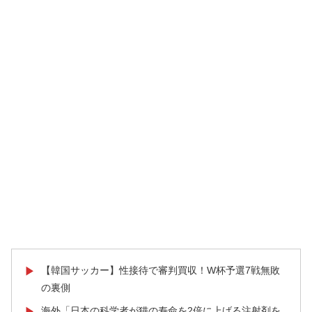
【韓国サッカー】性接待で審判買収！W杯予選7戦無敗
▶
の裏側
海外「日本の科学者が猫の寿命を2倍に上げる注射剤を
▶