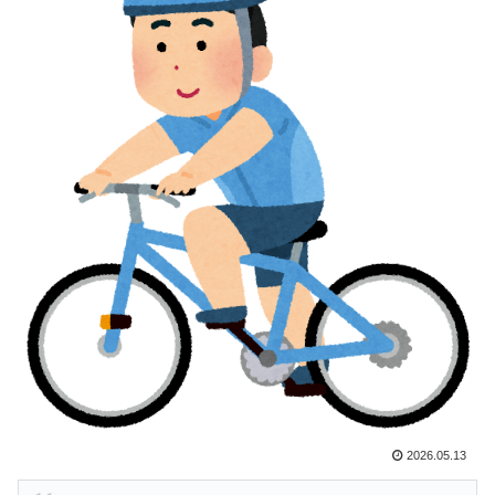
ワイの作った卵豆腐にいくら出せる？
▶
韓国人「日本は市民意識が高くて他人に迷惑をかけない
▶
というけど、実際の現地の様子がこちら・・・」
【海外の反応】“新タナスコ”のディアスが地雷すぎる件
▶
「大谷と山本だけしかまともな契約がない…」
海外「この日本アニメはマジでぶっ飛んでる！ｗ」外国
▶
人が予測不可能でぶっ飛んでると評価した日本アニメと
は・・・？ 海外の反応
英国人「安心感が違う」冨安健洋、パレス移籍当日にデ
▶
ビュー！圧巻3連続ブロックも披露で現地サポが気づく..
【海外の反応】
韓国人「不適切接待疑惑、2002年イタリア・スペイン
▶
戦で『韓国に奪われた』と欧州の大手メディアが一斉に
報道！」
海外「今年、夏の暑さが厳しい日本でこんなものが売れ
▶
2026.05.13
てるらしい！ｗ」外国人が驚いた日本の商品と