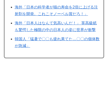
海外「日本の科学者が猫の寿命を2倍に上げる注
射剤を開発。これこそノーベル賞だろ！」
海外「日本人はなんて気高いんだ！」 英高級紙
も驚愕した極限の中の日本人の姿に世界が衝撃
韓国人「猛暑で〇〇も疲れ果てた…〇〇の個体数
が急減」