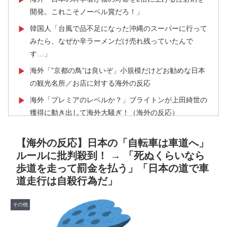
開発。これこそノーベル賞だろ！」
韓国人「台風で品不足になった沖縄のスーパーに行って
▶
みたら、なぜか辛ラーメンだけ売れ残っていたんで
す…」
海外「”京都の鳥”は良いぞ」小規模だけどお勧めな日本
▶
の観光名所／お店に対する海外の反応
海外「プレミアのレベルか？」ブライトンが上田綺世の
▶
獲得に動き出して海外大騒ぎ！（海外の反応）
裏庭に現れたクマがスカンクに撃退されるまさかの瞬
▶
【海外の反応】日本の「自転車は車道へ」
間！！
ルールに批判殺到！ → 「死ぬくらいなら
【海外の反応】52歳イチロー、マ軍主催のホームラン競
▶
歩道を走って罰金を払う」「日本の道で車
争で柵越えを連発「現役時代の噂は本当だったんだ
道走行は自殺行為だ」
な…」
海外「なんてこった！」日本とドイツの病院食のあまり
▶
その他
の差に海外が大騒ぎ