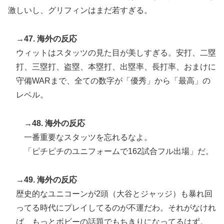
激しいし、グリフィンはまだ若すぎる。
→47. 海外の反応
ウィットはスタッツの見た目が美しすぎる。安打、二塁
打、三塁打、盗塁、本塁打、出塁率、長打率、おまけに
守備WARまで、全ての数字が「優秀」から「最高」の
レベル。
→48. 海外の反応
一番重要なスタッツを忘れるなよ。
「ピチピチのユニフォームで162試合フル出場」だ。
→49. 海外の反応
歴史的なユニコーンが2頭（大谷とジャッジ）も暴れ回
ってる時代にプレイしてるのが不運だわ。それがなけれ
ば、もっとボビーの話題でもちきりになってるはず。