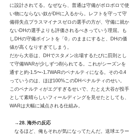
に設計されてる。なぜなら、普通は守備がボロボロで使
い物にならない奴がDHに入るから。レフトを守って守
備得失点プラスマイナスゼロの選手の方が、守備に就か
ないDHの選手よりも評価されるべきっていう理屈。も
しDHの守備ポイントを「0」のままにすると、DHの価
値が高くなりすぎてしまう。
だから大谷は、DHでスタメン出場するたびに罰則とし
て守備WARが少しずつ削られてる。これがシーズンを
通すと約-1.5〜-1.7WARのペナルティになる。その-0.4
っていうのは、ほぼ100%このDHペナルティのせい。
このペナルティがエグすぎるせいで、たとえ大谷が投手
として素晴らしいフィールディングを見せたとしても、
WARは大幅に減点される仕組み。
→28. 海外の反応
なるほど、俺もそれが気になってたんだ。送球エラー