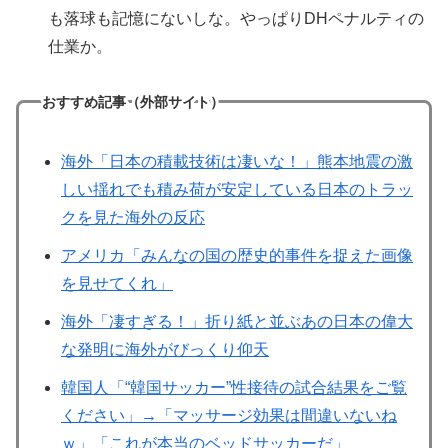
も落球も記憶にないしな。やっぱりDHペナルティの
仕業か。
おすすめ記事（外部サイト）
海外「日本の積載技術は凄いな！」熊本地震の激
しい揺れでも積み荷が安定している日本のトラッ
クを見た海外の反応
アメリカ「みんなの国の歴史的事件を捉えた画像
を見せてくれ」
海外「凄すぎる！」折り紙と並ぶあの日本の偉大
な発明に海外がびっくり仰天
韓国人「“韓国サッカー”性接待の試合結果をご覧
ください」→「マッサージ効果は間違いないね
ｗ」「これが本当のベッドサッカーだ」