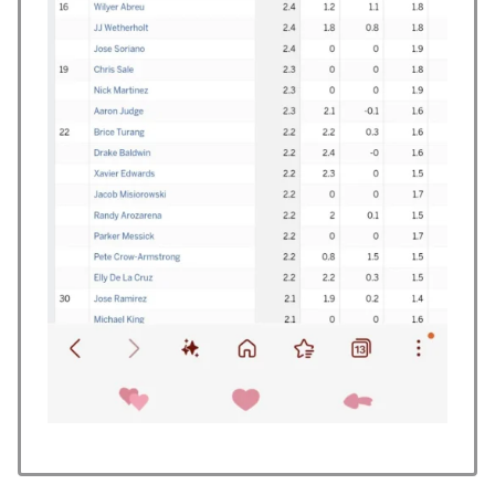
カに「味が全部流れていく！」【海外の反応】
【MLB】ドジャースファン「7連敗はしんどいわ……」
▶
→ 「まだまだ7.5ゲーム差もあるんだぞ」「毎年暑い季
節に負けることが増えるけど結局10月には勝って終わる
んだよ」
海外「日本は戦勝国なんだよ」 戦後の日本人の特別な
▶
生き様に各国から称賛の声
韓国人「韓国人が日本のラーメンについて勘違いしてい
▶
ることがこちら…」→「えっ？？？？？？？？？？」＝
韓国の反応
韓国人「韓国のイメージ失墜は免れないのか？2011〜
▶
12年の国際試合における外国審判への接待疑惑が海外で
一斉に報じられる‥」
【衝撃】韓国人「日本の軽トラ、原型どこ行った」
▶
無気力な韓国代表、オーストリアにも0-1で敗北…3月の
▶