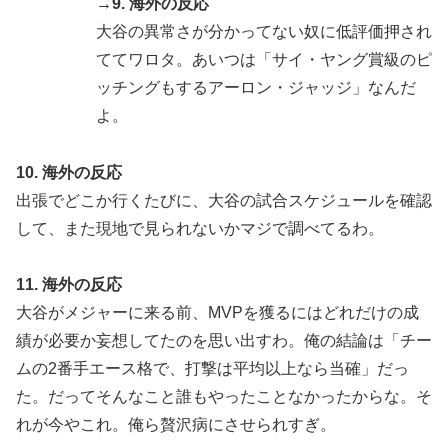
→9. 海外の反応
大谷の異常さが分かってない奴に低評価押され
ててワロタ。あいつは「サイ・ヤング賞級のピ
ッチングもするアーロン・ジャッジ」なんだ
よ。
10. 海外の反応
出張でどこか行くたびに、大谷の試合スケジュールを確認
して、また現地で見られないかマジで調べてるわ。
11. 海外の反応
大谷がメジャーに来る前、MVPを獲るにはどれだけの成
績が必要か妄想してたのを思い出すわ。俺の結論は「チー
ムの2番手エース格で、打撃は平均以上なら当確」だっ
た。だってそんなこと誰もやったことなかったからな。そ
れが今やこれ。俺ら贅沢病にさせられすぎ。