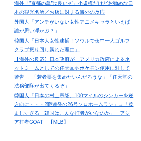
海外「”京都の鳥”は良いぞ」小規模だけどお勧めな日
クサーマイク・タイソンにパンチを食らうｗｗ
本の観光名所／お店に対する海外の反応
外国人「アンチがいない女性アニメキャラといえば誰が
▶
外国人「アンチがいない女性アニメキャラといえば
思い浮かぶ？」
誰が思い浮かぶ？」
【海外の反応】“新タナスコ”のディアスが地雷すぎる件
▶
「大谷と山本だけしかまともな契約がない…」
韓国人「日本人女性逮捕！ソウルで夜中一人ゴルフ
クラブ振り回し暴れた理由」
【海外の反応】日本政府が、アメリカ政府によるネ
ットミームとしての任天堂やポケモン使用に対して
警告 → 「若者票を集めたいんだろうな」「任天堂の
法務部隊が出てくるぞ」
韓国人「日本の村上宗隆、100マイルのシンカーを逆
方向に・・・2戦連発の26号ソロホームラン」→「羨
ましすぎる 韓国はこんな打者がいなのか」「アジ
ア打者GOAT」【MLB】