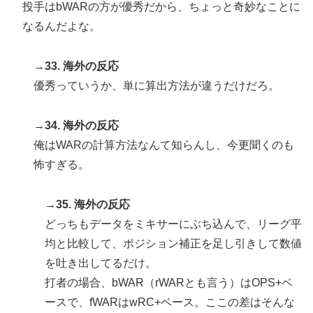
投手はbWARの方が優秀だから、ちょっと奇妙なことに
なるんだよな。
→33. 海外の反応
優秀っていうか、単に算出方法が違うだけだろ。
→34. 海外の反応
俺はWARの計算方法なんて知らんし、今更聞くのも
怖すぎる。
→35. 海外の反応
どっちもデータをミキサーにぶち込んで、リーグ平
均と比較して、ポジション補正を足し引きして数値
を吐き出してるだけ。
打者の場合、bWAR（rWARとも言う）はOPS+ベ
ースで、fWARはwRC+ベース。ここの差はそんな