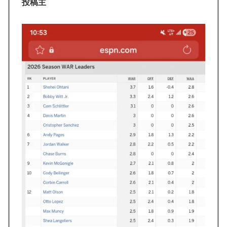
投稿主
外国人「親子丼という日本の料理の直訳を知ってしまっ
▶
た…」
外国人「アジア杯で優勝するんだ」日本代表、W杯ポッ
▶
ト1入りに現実味!?2030大会で出場枠「64」なら追い風
に！アメリカ人もポット1争いに熱視線！【海外の反
応】
【MLB】ドジャースファン「7連敗はしんどいわ……」
▶
→ 「まだまだ7.5ゲーム差もあるんだぞ」「毎年暑い季
節に負けることが増えるけど結局10月には勝って終わる
んだよ」
韓国人「SKハイニックスが10%台の暴落！外国人投資
▶
家と機関が売り越しを仕掛けコスピが4%を超える大幅
な下落‥」
海外「なんてこった！」日本とドイツの病院食のあまり
▶
の差に海外が大騒ぎ
焦げだらけの業務用鉄板が水と蒸気で鏡のようにピカピ
▶