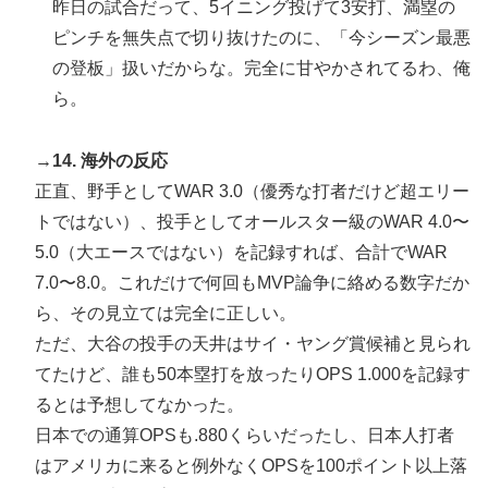
昨日の試合だって、5イニング投げて3安打、満塁の
ピンチを無失点で切り抜けたのに、「今シーズン最悪
の登板」扱いだからな。完全に甘やかされてるわ、俺
ら。
→14. 海外の反応
正直、野手としてWAR 3.0（優秀な打者だけど超エリー
トではない）、投手としてオールスター級のWAR 4.0〜
5.0（大エースではない）を記録すれば、合計でWAR
7.0〜8.0。これだけで何回もMVP論争に絡める数字だか
ら、その見立ては完全に正しい。
ただ、大谷の投手の天井はサイ・ヤング賞候補と見られ
てたけど、誰も50本塁打を放ったりOPS 1.000を記録す
るとは予想してなかった。
日本での通算OPSも.880くらいだったし、日本人打者
はアメリカに来ると例外なくOPSを100ポイント以上落