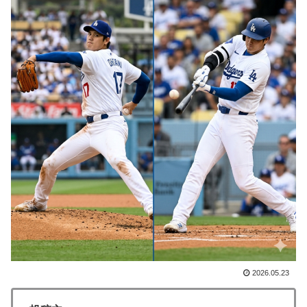
韓国人「日本人女性逮捕！ソウルで夜中一人ゴルフクラ
▶
ブ振り回し暴れた理由」
韓国人「手術中に震度6強の地震、その時の日本の医療
▶
スタッフたちの姿をご覧ください」→「マジで鳥肌立っ
た」「こういう姿は韓国も見習わないと」「あんな状況
なら日本だけではなく韓国の医療関係者も同じように行
動したはずだ」【熊本地震】
裏庭に現れたクマがスカンクに撃退されるまさかの瞬
▶
間！！
海外「全部日本の真似だったのか…」 日本の普通のテ
▶
レビ番組が最新SNSの数十年先を行っていたと話題に
海外「今年、夏の暑さが厳しい日本でこんなものが売れ
▶
てるらしい！ｗ」外国人が驚いた日本の商品と
は・・・？【海外の反応】
2026.05.23
【韓国サッカー】性接待で審判買収！W杯予選7戦無敗
▶
の裏側