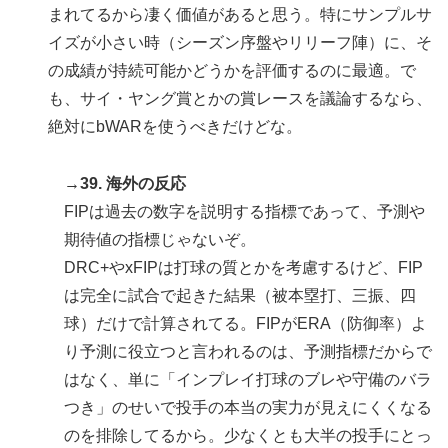
まれてるから凄く価値があると思う。特にサンプルサ
イズが小さい時（シーズン序盤やリリーフ陣）に、そ
の成績が持続可能かどうかを評価するのに最適。で
も、サイ・ヤング賞とかの賞レースを議論するなら、
絶対にbWARを使うべきだけどな。
→39. 海外の反応
FIPは過去の数字を説明する指標であって、予測や
期待値の指標じゃないぞ。
DRC+やxFIPは打球の質とかを考慮するけど、FIP
は完全に試合で起きた結果（被本塁打、三振、四
球）だけで計算されてる。FIPがERA（防御率）よ
り予測に役立つと言われるのは、予測指標だからで
はなく、単に「インプレイ打球のブレや守備のバラ
つき」のせいで投手の本当の実力が見えにくくなる
のを排除してるから。少なくとも大半の投手にとっ