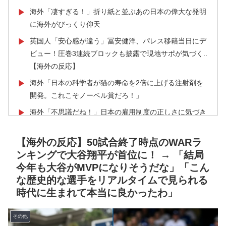
海外「凄すぎる！」折り紙と並ぶあの日本の偉大な発明
▶
に海外がびっくり仰天
英国人「安心感が違う」冨安健洋、パレス移籍当日にデ
▶
ビュー！圧巻3連続ブロックも披露で現地サポが気づく..
【海外の反応】
海外「日本の科学者が猫の寿命を2倍に上げる注射剤を
▶
開発。これこそノーベル賞だろ！」
海外「不思議だね！」日本の雇用制度の正しさに気づき
▶
始めた欧米に海外が大騒ぎ
【海外の反応】50試合終了時点のWARラ
海外「プレミアのレベルか？」ブライトンが上田綺世の
▶
ンキングで大谷翔平が首位に！ → 「結局
獲得に動き出して海外大騒ぎ！（海外の反応）
今年も大谷がMVPになりそうだな」「こん
海外「日本人はなんて気高いんだ！」 英高級紙も驚愕
▶
な歴史的な選手をリアルタイムで見られる
した極限の中の日本人の姿に世界が衝撃
時代に生まれて本当に良かったわ」
海外「今年、夏の暑さが厳しい日本でこんなものが売れ
▶
てるらしい！ｗ」外国人が驚いた日本の商品と
その他
は・・・？【海外の反応】