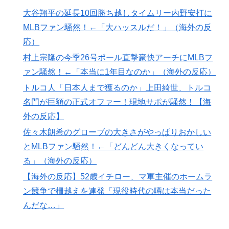
Aマッチは2敗で終＝韓国の反応
大谷翔平の延長10回勝ち越しタイムリー内野安打に
海外「”京都の鳥”は良いぞ」小規模だけどお勧めな日本
▶
MLBファン騒然！←「大ハッスルだ！」（海外の反
の観光名所／お店に対する海外の反応
応）
海外「この日本アニメはマジでぶっ飛んでる！ｗ」外国
▶
村上宗隆の今季26号ポール直撃豪快アーチにMLBフ
人が予測不可能でぶっ飛んでると評価した日本アニメと
ァン騒然！←「本当に1年目なのか」（海外の反応）
は・・・？ 海外の反応
トルコ人「日本人まで獲るのか」上田綺世、トルコ
トルコ人「日本人まで獲るのか」上田綺世、トルコ名門
▶
名門が巨額の正式オファー！現地サポが騒然！【海
が巨額の正式オファー！現地サポが騒然！【海外の反
応】
外の反応】
佐々木朗希のグローブの大きさがやっぱりおかしい
ヒロアカの葉隠ちゃんって透明なうんこするの？
▶
とMLBファン騒然！←「どんどん大きくなってい
【海外の反応】52歳イチロー、マ軍主催のホームラン競
▶
る」（海外の反応）
争で柵越えを連発「現役時代の噂は本当だったんだ
な…」
【海外の反応】52歳イチロー、マ軍主催のホームラ
ン競争で柵越えを連発「現役時代の噂は本当だった
韓国人「織田信長の安土城の復元図と建築技術の高さに
▶
んだな…」
韓国人が衝撃！」→「当時の技術力に言葉を失う‥」
海外「いいパンチだった」超大物YouYuberが伝説のボ
▶