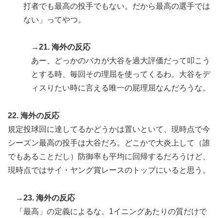
打者でも最高の投手でもない。だから最高の選手では
ない」ってやつ。
→21. 海外の反応
あー、どっかのバカが大谷を過大評価だって叩こう
とする時、毎回その理屈を使ってくるわ。大谷をデ
ィスりたい時に言える唯一の屁理屈なんだろうな。
22. 海外の反応
規定投球回に達してるかどうかは置いといて、現時点で今
シーズン最高の投手は大谷だろ。どこかで大炎上して（誰
でもあることだし）防御率も平均に回帰するだろうけど、
現時点ではサイ・ヤング賞レースのトップにいると思う。
→23. 海外の反応
「最高」の定義によるな。1イニングあたりの質だけで