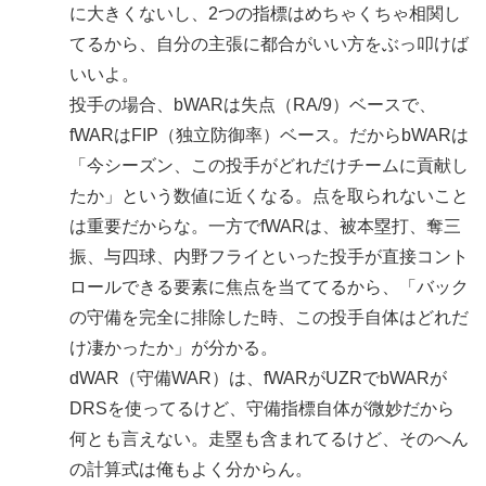
に大きくないし、2つの指標はめちゃくちゃ相関し
てるから、自分の主張に都合がいい方をぶっ叩けば
いいよ。
投手の場合、bWARは失点（RA/9）ベースで、
fWARはFIP（独立防御率）ベース。だからbWARは
「今シーズン、この投手がどれだけチームに貢献し
たか」という数値に近くなる。点を取られないこと
は重要だからな。一方でfWARは、被本塁打、奪三
振、与四球、内野フライといった投手が直接コント
ロールできる要素に焦点を当ててるから、「バック
の守備を完全に排除した時、この投手自体はどれだ
け凄かったか」が分かる。
dWAR（守備WAR）は、fWARがUZRでbWARが
DRSを使ってるけど、守備指標自体が微妙だから
何とも言えない。走塁も含まれてるけど、そのへん
の計算式は俺もよく分からん。