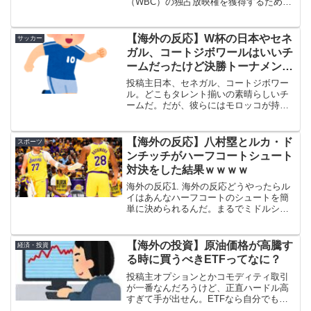
（WBC）の独占放映権を獲得するために
のスポーツビジネスはファンから
多額の資金を投じた。2023年大会の決勝
の好感度を無視しすぎている」
では、大谷翔平がマイク・トラウトを三
振に打ち取り、野球界で最も権威ある国
【海外の反応】W杯の日本やセネ
サッカー
際大会の王座を勝ち取った...
ガル、コートジボワールはいいチ
ームだったけど決勝トーナメント
で勝つための重要な要素が欠けて
投稿主日本、セネガル、コートジボワー
いたと思う → 「日本は戦術的に
ル。どこもタレント揃いの素晴らしいチ
ームだ。だが、彼らにはモロッコが持っ
は最高峰だけど選手個々の能力が
ている「2つの重要な要素」が決定的に欠
それを維持できるほど強くないん
けている。そしてそれこそが、W杯のノ
だよな」「モロッコなんかは全く
ックアウトステージで天と地の差を生む
【海外の反応】八村塁とルカ・ド
スポーツ
逆なんだよな」
理由なんだ。欧州・南米...
ンチッチがハーフコートシュート
対決をした結果ｗｗｗｗ
海外の反応1. 海外の反応どうやったらル
イはあんなハーフコートのシュートを簡
単に決められるんだ。まるでミドルシュ
ートみたいに見える。→2. 海外の反応ま
さにそれ！俺もそう思ったｗ 他のみんな
はただ投げてる感じなのに、彼はスポッ
【海外の投資】原油価格が高騰す
経済・投資
トアップのコー...
る時に買うべきETFってなに？
投稿主オプションとかコモディティ取引
が一番なんだろうけど、正直ハードル高
すぎて手が出せん。ETFなら自分でもな
んとかなりそうなんだけどな。今は純資