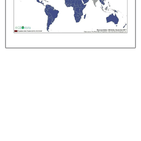
【夏の風物詩】「うるさい」で消える?“盆踊り”存続の
▶
危機 会場数は20年で半減 騒音対策で“サイレント盆
ダンス”も
海外「日本人はなんて気高いんだ！」 英高級紙も驚愕
▶
した極限の中の日本人の姿に世界が衝撃
海外「2002年も審判を買収したのか！」韓国サッカー
▶
協会による国際試合の審判買収が発覚し大騒ぎ！【海外
の反応】
外国人「俺達が見かけたヤバすぎる髪型を集めてみたｗ
▶
ｗｗｗ」
韓国人「韓国サッカー協会関係者が『不適切接待は慣行
▶
だった』と衝撃発言！日韓ワールドカップ4強にも疑い
の視線が向けられる」
海外「日本なんて行くんじゃなかった…」 日本を知っ
▶
てしまったディズニー信者、帰国後『本家』に失望する
事態に