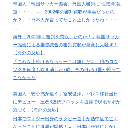
韓国人「韓国サッカー協会、外国人審判に“性接待”報
道・・・」→「2002年の審判買収が事実だったの
か？」「日本人が言ってたこと正しかったね・・・
…
海外「2002年も審判を買収したのか！」韓国サッカ
ー協会による国際試合の審判買収が発覚し大騒ぎ！
【海外の反応】
「これ以上続けるならケーキは無しだよ」娘のロウ
ソクを何度も吹き消した7歳、その日だけ皿が回って
こなかった
英国人「安心感が違う」冨安健洋、パレス移籍当日
にデビュー！圧巻3連続ブロックも披露で現地サポが
気づく..【海外の反応】
日本でフィジー出身のラグビー選手が熱中症で亡く
なったことに世界が騒然！←「日本は絶対におかし