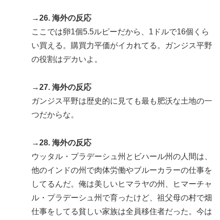
→26. 海外の反応
ここでは卵1個5.5ルピーだから、1ドルで16個くら
い買える。購買力平価がイカれてる。ガンジス平野
の役割はデカいよ。
→27. 海外の反応
ガンジス平野は歴史的に見ても最も肥沃な土地の一
つだからな。
→28. 海外の反応
ウッタル・プラデーシュ州とビハール州の人間は、
他のインドの州で肉体労働やブルーカラーの仕事を
してるんだ。俺は美しいヒマラヤの州、ヒマーチャ
ル・プラデーシュ州で育ったけど、祖父母の村で畑
仕事をしてる貧しい家族は全員移住者だった。今は