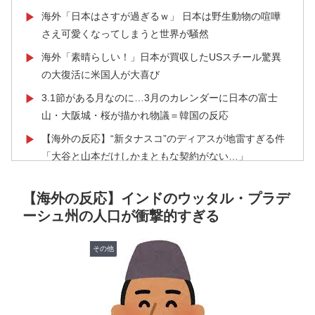
海外「日本はさすが過ぎるｗ」 日本は野生動物の喧嘩
▶
さえ可愛くなってしまうと世界が騒然
海外「素晴らしい！」日本が買収したUSスチール驚異
▶
の大復活に米国人が大喜び
3.1節がある月なのに…3月のカレンダーに日本の富士
▶
山・大阪城・桜が描かれ物議＝韓国の反応
【海外の反応】“新タナスコ”のディアスが地雷すぎる件
▶
「大谷と山本だけしかまともな契約がない…」
海外「日本のこの場所は現実とは思えないレベルで美し
▶
【海外の反応】インドのウッタル・プラデ
い…！」外国人が感動する日本の景色とは・・・？【海
ーシュ州の人口が衝撃的すぎる
外の反応】
【海外の反応】日本政府が、アメリカ政府によるネット
▶
その他
ミームとしての任天堂やポケモン使用に対して警告 →
「若者票を集めたいんだろうな」「任天堂の法務部隊が
出てくるぞ」
【海外の反応】アルゼンチン協会、FIFA会長に断固たる
▶