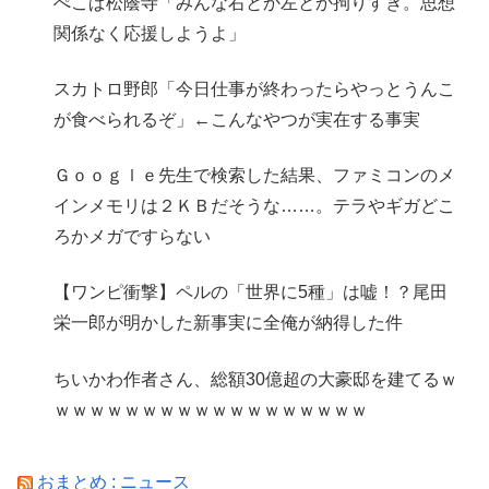
ぺこぱ松蔭寺「みんな右とか左とか拘りすぎ。思想
関係なく応援しようよ」
スカトロ野郎「今日仕事が終わったらやっとうんこ
が食べられるぞ」←こんなやつが実在する事実
Ｇｏｏｇｌｅ先生で検索した結果、ファミコンのメ
インメモリは２ＫＢだそうな……。テラやギガどこ
ろかメガですらない
【ワンピ衝撃】ペルの「世界に5種」は嘘！？尾田
栄一郎が明かした新事実に全俺が納得した件
ちいかわ作者さん、総額30億超の大豪邸を建てるｗ
ｗｗｗｗｗｗｗｗｗｗｗｗｗｗｗｗｗｗ
おまとめ : ニュース