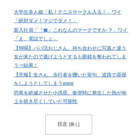
大地震が起きても手術をやり遂げる日本の医療チーム、
▶
大学生美人娘「私！テニスサークル入る！」ワイ
海外でも凄すぎると絶賛
「絶対ダメ！マジでダメ！」
外国人「アジア杯で優勝するんだ」日本代表、W杯ポッ
▶
新入社員「『☎︎』これなんのマークですか ？」ワイ
ト1入りに現実味!?2030大会で出場枠「64」なら追い風
「え、電話でしょ」
に！アメリカ人もポット1争いに熱視線！【海外の反
【恫喝】パパ活おじさん、待ち合わせに写真と違う
応】
女が来たので逃げようとするも眼鏡を奪われてしま
日本「俺は有名な武士の家系だけど世界のみんなは先祖
▶
う⇒結果！
に偉人っている？」
【悲報】女さん、歩行者を轢いた挙句、道路で昼寝
ぺこぱ松蔭寺「みんな右とか左とか拘りすぎ。思想関係
▶
をしようとしてしまうwww
なく応援しようよ」
恐竜を絶滅させた小惑星、衝突時に発生した熱が地
スカトロ野郎「今日仕事が終わったらやっとうんこが食
▶
上を焼き尽くしていた可能性
べられるぞ」←こんなやつが実在する事実
韓国人「韓国サッカー協会、外国人審判に“性接待”報
▶
道・・・」→「2002年の審判買収が事実だったの
目次
か？」「日本人が言ってたこと正しかったね・・・...