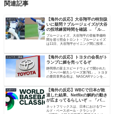
関連記事
【海外の反応】大谷翔平の特別扱
スポーツ
いに疑問？ブルージェイズが大谷
の投球練習時間を確認 → 「ルー
ル上もなんの問題ない」「エンジ
ブルージェイズ、大谷翔平の登板準備時
ェルス時代には何の文句も出なか
間を巡り照会トロント・ブルージェイズ
は11日、大谷翔平がイニング間に投球準
ったのにな」
備に要する時間について問題を提起し
た。これは昨年のワールドシリーズでも
浮上した議論の再燃となった。ロサンゼ
【海外の反応】トヨタの会長がト
ニュース・議論
ルス・ドジャースの二刀流...
ランプに媚を売ってるぞ
静岡県の富士スピードウェイで開かれた
「スーパー耐久シリーズ第7戦」。トヨタ
の豊田章男会長は、NASCARマシンを招
いたほか、“MAGA”の帽子を被るなどし、
アメリカ愛をアピールしました。海外の
反応1. 海外の反応まあ、数年後にはかな
【海外の反応】WBCで日本が敗
スポーツ
り恥ずか...
退した結果、Netflixの解約の動き
が広まってるらしいぞ → 「バー
で野球を観れなくするのは意味が
ネットフリックスは、日本におけるワー
分からない」「MLBも含めて最近
ルド・ベースボール・クラシック