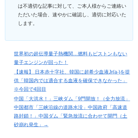
は不適切な記事に対して、ご本人様からご連絡い
ただいた場合、速やかに確認し、適切に対応いた
します。
世界初の超伝導量子熱機関…燃料もピストンもない
量子エンジンが回った！
【速報】 日本赤十字社、韓国に超希少血液Jr(a-)を提
供「韓国内では適合する血液を確保できなかった」
※今回で4回目
中国「大洪水！」三峡ダム「9門開放！（全力放流」
中国都市「三峡沿線の道路水没」中国政府「高速道
路封鎖！」中国ダム「緊急放流に合わせて開門（土
砂崩れ発生」→