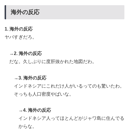
韓国人「“韓国サッカー”性接待の試合結果をご覧くださ
▶
い」→「マッサージ効果は間違いないねｗ」「これが本
海外の反応
当のベッドサッカーだ」
海外「日本人はなんて気高いんだ！」 英高級紙も驚愕
▶
1. 海外の反応
した極限の中の日本人の姿に世界が衝撃
ヤバすぎだろ。
韓国人「韓国サッカー協会の性接待報道、海外でも大騒
▶
ぎに・・・2002年W杯4強の記録取り消しの声も」
→2. 海外の反応
→「マジで国の恥だ」「2002年まで疑う価値がある」
だな。久しぶりに度肝抜かれた地図だわ。
「国民や国が築いた国格をサッカー選手が足で蹴り飛ば
すね」
→3. 海外の反応
Google DeepMind再編 「Googleを作った男」ディー
▶
インドネシアにこれだけ人がいるってのも驚いたわ。
ンが去り、本体は稼ぐAIへ舵を切る【海外の反応・解
そっちも人口密度やばいな。
説】
「オーデコロンの定期注文が月50本、1808年の請求書
▶
→4. 海外の反応
には72本」ナポレオンは1日2本を何に使っていたの
インドネシア人ってほとんどがジャワ島に住んでる
か…
からな。
韓国人「日本の柴犬くん散歩中の暑さに耐えられなかっ
▶