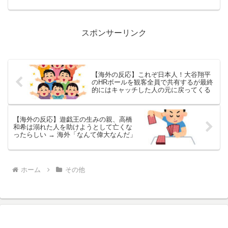
産の20％をキャッシュで持ってるんだ
が、その半分を「原油暴騰＋世界経済
（株価）崩壊」の時に跳ね...
スポンサーリンク
【海外の反応】これぞ日本人！大谷翔平
のHRボールを観客全員で共有するが最終
的にはキャッチした人の元に戻ってくる
【海外の反応】遊戯王の生みの親、高橋
和希は溺れた人を助けようとして亡くな
ったらしい → 海外「なんて偉大なんだ」
ホーム
その他