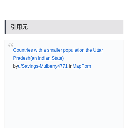
引用元
Countries with a smaller population the Uttar
Pradesh(an Indian State)
by
u/Savings-Mulberry4771
in
MapPorn