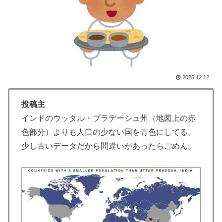
支持を表明「隠す気もないんだなｗ」
【海外の反応】アルゼンチン協会、FIFA会長に確固たる
▶
支持を表明「隠す気もないんだなｗ」
「これ以上続けるならケーキは無しだよ」娘のロウソク
▶
を何度も吹き消した7歳、その日だけ皿が回ってこなか
2025.12.12
った
韓国人「我が国がクウェート戦で行った審判買収が本当
▶
投稿主
に深刻である理由がこちら…」→「これはダメなやつ…
インドのウッタル・プラデーシュ州（地図上の赤
（ﾌﾞﾙﾌﾞﾙ」＝韓国の反応
色部分）よりも人口の少ない国を青色にしてる。
海外「消火栓もフェイクだから消防士が右往左往する中
▶
少し古いデータだから間違いがあったらごめん。
国www」
外国人「日本の未来は安泰だ」16歳MF三井寺眞、衝撃
▶
ゴール！久保建英超え歴代2位の記録！3得点に絡む活躍
で海外絶賛！【海外の反応】
インドネシアの西パプアでアメリカ人パイロット殺害を
▶
武装組織が主張。