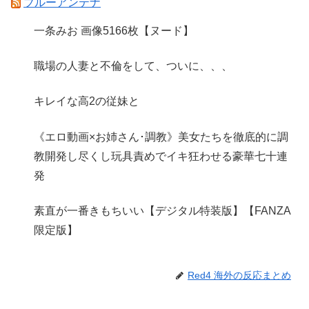
ブルーアンテナ
一条みお 画像5166枚【ヌード】
職場の人妻と不倫をして、ついに、、、
キレイな高2の従妹と
《エロ動画×お姉さん･調教》美女たちを徹底的に調
教開発し尽くし玩具責めでイキ狂わせる豪華七十連
発
素直が一番きもちいい【デジタル特装版】【FANZA
限定版】
Red4 海外の反応まとめ