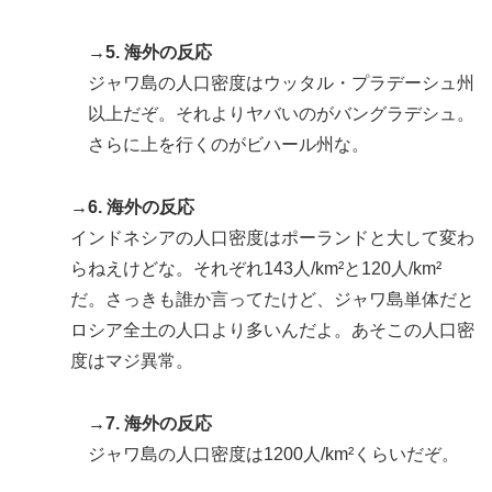
た結果」
→5. 海外の反応
【海外の反応】中国がAI開発の主導権を握りつつあるよ
▶
ジャワ島の人口密度はウッタル・プラデーシュ州
な → 「どうせアメリカは中国製AIを規制するんだろう
以上だぞ。それよりヤバいのがバングラデシュ。
な」「自動車産業と同じ道を歩んでる気がする」
さらに上を行くのがビハール州な。
韓国人「日本がここまでの観光大国に発展した本当の理
▶
由がこちら…」→「昔から日本は愛されてた…（ﾌﾞﾙﾌﾞ
→6. 海外の反応
ﾙ」＝韓国の反応
インドネシアの人口密度はポーランドと大して変わ
【朗報】寺田心、ベンチプレス110kgwww
▶
らねえけどな。それぞれ143人/km²と120人/km²
だ。さっきも誰か言ってたけど、ジャワ島単体だと
ロシア全土の人口より多いんだよ。あそこの人口密
度はマジ異常。
→7. 海外の反応
ジャワ島の人口密度は1200人/km²くらいだぞ。