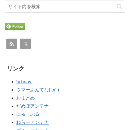
リンク
5chnavi
ウマーあんてな(ﾟдﾟ)
おまとめ
だめぽアンテナ
にゅーぷる
ねらーアンテナ