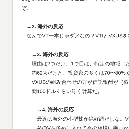
【激震】韓国人「韓国サッカー協会、W杯・
▶
ぞ。
発覚…（ﾌﾞﾙﾌﾞﾙ」＝韓国の反応
韓国人「日本でヤバい作品ばかりアニメ化し
▶
→2. 海外の反応
英国人「ようこそ」冨安健洋、クリスタルパ
▶
なんでVT一本じゃダメなの？VTIとVXU
が歓迎！アーセナルファンも祝福！【海外の
韓国人「日本には韓国みたいなドラッグスト
▶
→3. 海外の反応
だそうです」
理由は2つだけ。1つ目は、特定の地域（
外国人「2026年バロンドールは誰が受賞すべ
▶
約62%だけど、投資家の多くは70〜80
える本命とは!?【海外の反応】
VXUSの組み合わせの方が信託報酬が（
無気力な韓国代表、オーストリアにも0-1で
▶
間100ドルくらい浮く計算だ。
欧州「日本だけ反則だろ…」 世界の『日本
▶
→4. 海外の反応
最近は海外の小型株が絶好調だしな。VT
AVDVを多めに入れて今の相場に乗っ