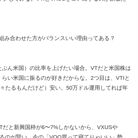
五輪で複数回の性接待を行い審判を買収していたことが
てて心配になる…」
レス加入が決定的に！メディカル検査をパス！現地サポ
Sを組み合わせた方がバランスいい理由ってある？
反応】
アがないので韓国が羨ましくて羨ましくて仕方がないん
たぶん米国）の比率を上げたい場合。VTだと米国株は
き?」エンバペ、今季無冠でも初受賞か!?海外ファンが考
%くらい米国に振るのが好きだからな。2つ目は、VTIと
微々たるもんだけど）安い。50万ドル運用してれば年
敗北…3月のAマッチは2敗で終＝韓国の反応
びいき』にヨーロッパ全土から不満の声
だと新興国枠が6〜7%しかないから、VXUSや
かるのが賢い。今の「VOO買って寝てりゃいい」勢