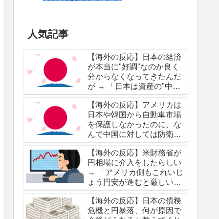
人気記事
【海外の反応】日本の経済
が本当に"好調"なのか良く
分からなくなってきたんだ
が → 「日本は資産の"中央
値"が高くて格差が小さいの
【海外の反応】アメリカは
がいいところ」「日本で暮
日本や韓国から自動車市場
らす分にはいいけど世界レ
を保護しなかったのに、な
ベルで資産を築きたいなら
んで中国に対しては防衛す
別の国に行くべき」
るんだ？ → 「当時は日本と
【海外の反応】米財務省が
韓国に対しても防衛策をと
円相場に介入をしたらしい
ってたぞ」「日本はプラザ
→ 「アメリカ側もこれいじ
同意で潰されたしな」
ょう円安が進むと厳しいっ
てことか」「日本が米国債
【海外の反応】日本の債務
を売って円安対策に回され
危機と円暴落、何が原因で
るとヤバいからな」