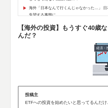
海外「日本なんて行くんじゃなかった…」 
▶
失望する事態に
海外「もう日本を離れるなよ！」 助っ人外
▶
【海外の投資】もうすぐ40歳な
外国人「2002年W杯は?」韓国サッカーに
▶
んだ？
騒然！【海外の反応】
経済・
ロシア「お前らの国にある似非エッフェル塔
▶
韓国、日本で韓国籍のインフルエンサーが7
▶
ようとしている」と決めつけて責任転嫁
外国人「2002年W杯は?」韓国サッカーに
▶
騒然！【海外の反応】
【海外の反応】野球を観はじめたばかりなん
▶
投稿主
の？ → 「トップ層ではあるが二刀流の影響
ETFへの投資を始めたいと思ってるんだ
サイヤングも獲れると思うんだけどな」