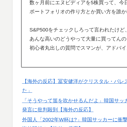
数ヶ月前にエヌビディアを5株買って、今
【海外の反応】今永昇太、好調の秘訣はスマ
▶
ポートフォリオの作り方とか買い方を誰か
件なの？」
【海外の反応】冨安健洋がクリスタル・パレ
▶
S&P500をチェックしろって言われたけど
海外「誰か助けて！日本で不思議な瓶に入っ
▶
あんな高いのどうやって大量に買ってんの
んだ！？」【海外の反応】
初心者丸出しの質問でスマンが、アドバイ
海外「全部日本の真似だったのか…」 日本の
▶
話題に
人類は広島から何を学んだのか 原爆投下か
▶
【海外の反応】冨安健洋がクリスタル・パレ
説】
た」
韓国人「日本でヤバい作品ばかりアニメ化し
▶
「そうやって笛を吹かせるんだよ」韓国サッ
韓国内で続く反日的雰囲気…日本不買運動の
▶
発言に批判殺到【海外の反応】
国際的な小咄 読者投稿 （ゼンマイ式）手間
▶
外国人「2002年W杯は?」韓国サッカーに
ガソリンスタンドで助けを求めた女性が連れ