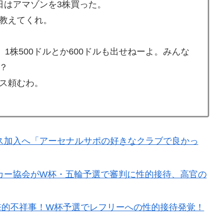
日はアマゾンを3株買った。
ホ画面だとイマナガ節を炸裂「NPBでは面白さが必須条
教えてくれ。
ス加入へ「アーセナルサポの好きなクラブで良かった」
、1株500ドルとか600ドルも出せねーよ。みんな
た飲み物を貰ったんだけど、これってどうやって開ける
？
ス頼むわ。
普通のテレビ番組が最新SNSの数十年先を行っていたと
ら81年、核兵器が再び増え始めた世界【海外の反応・解
ス加入へ「アーセナルサポの好きなクラブで良かっ
てて心配になる…」
カー協会がW杯・五輪予選で審判に性的接待、高官の
広報チラシを受け取った日本人留学生困惑＝韓国の反応
を楽しむ妄想？
衝撃的不祥事！W杯予選でレフリーへの性的接待発覚！
去られる瞬間！！