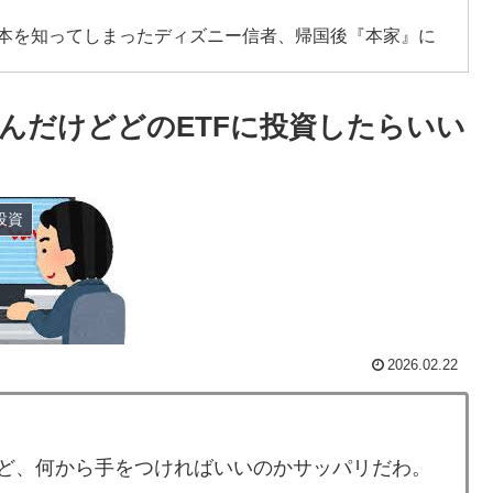
日本を知ってしまったディズニー信者、帰国後『本家』に
国人にも敬意を払う日本人の姿に感動の声が殺到
んだけどどのETFに投資したらいい
衝撃的不祥事！W杯予選でレフリーへの性的接待発覚！海外
投資
を見せてくれ！」
台の車に当て逃げして逮捕されたのに「また日本は嫌韓し
衝撃的不祥事！W杯予選でレフリーへの性的接待発覚！海外
2026.02.22
だが大谷翔平って投手としてはどれくらいのレベルな
で超一流とまでは言えないイメージ」「投手に専念したら
けど、何から手をつければいいのかサッパリだわ。