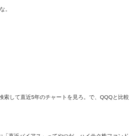
しな。
」で検索して直近5年のチャートを見ろ。で、QQQと比較
な「直近バイアス」ってやつだ。ハイテク株ファンド