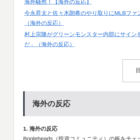
▶
海外騒然！【海外の反応】
外国人「使い捨てだ」FIFA会長、辞任危機
▶
今永昇太と佐々木朗希のやり取りにMLBファ
の反応】
（海外の反応）
ライバルのリコに身体で賞金払わせる話やり
▶
村上宗隆がグリーンモンスター内部にサインを
だ」（海外の反応）
韓国人「SKハイニックスが10%台の暴落！
▶
る大幅な下落‥」
【海外の反応】ネット上での中国のプロパガン
▶
同じようなことをやってるよな」「中国に関
海外「日本なんて行くんじゃなかった…」 
▶
失望する事態に
海外の反応
韓国人「PSG、日本の鈴木彩艶に約60億円
▶
ﾌﾞﾙ）」「レギュラーとして出れるとは思わない
【悲報】中川翔子(41)「Xはもう愚痴だらけ
▶
1. 海外の反応
Bogleheads（投資コミュニティ）の板をチ