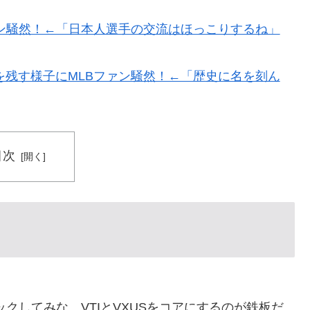
でトランプ政権に泣き付くも無視されて海外失笑！【海外
ン騒然！←「日本人選手の交流はほっこりするね」
てえ
残す様子にMLBファン騒然！←「歴史に名を刻ん
外国人投資家と機関が売り越しを仕掛けコスピが4%を超え
ダ工作ってどれくらいあるんだろうな → 「どこの国も
目次
する情報はマジで両極端なものしかない」
日本を知ってしまったディズニー信者、帰国後『本家』に
で正式オファー・・・」→「あいつがそれほどなのか（ﾌﾞﾙ
...
だから開きたくない」
ェックしてみな。VTIとVXUSをコアにするのが鉄板だ