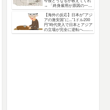
今後どうなるか教えてくれ
→ 「終身雇用が原因の一つ
だな」「日本はとにかく給
【海外の反応】日本が"アジ
料が低いよな」
アの激安国"に..."1ドル200
円"時代突入で日本とアジア
の立場が完全に逆転へ......
→ 「これで製造業が日本に
戻ってくるだろ」「製造業
には人が必要なのに移民反
対で少子化の日本ではどう
にもならなさそう」