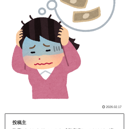
海外「日本のこの場所は現実とは思えないレベルで美し
▶
い…！」外国人が感動する日本の景色とは・・・？【海
外の反応】
海外「日本人はなんて気高いんだ！」 英高級紙も驚愕
▶
した極限の中の日本人の姿に世界が衝撃
大地震が起きても手術をやり遂げる日本の医療チーム、
▶
海外でも凄すぎると絶賛
【夏の風物詩】「うるさい」で消える?“盆踊り”存続の
▶
危機 会場数は20年で半減 騒音対策で“サイレント盆
ダンス”も
ぺこぱ松蔭寺「みんな右とか左とか拘りすぎ。思想関係
▶
なく応援しようよ」
韓国人「“韓国サッカー”性接待の試合結果をご覧くださ
▶
2026.02.17
い」→「マッサージ効果は間違いないねｗ」「これが本
当のベッドサッカーだ」
投稿主
外国人「俺達が見かけたヤバすぎる髪型を集めてみたｗ
▶