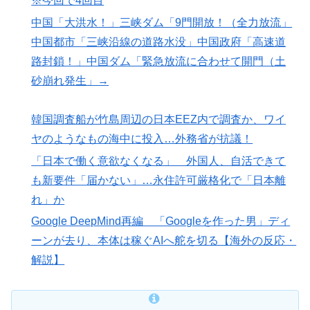
※今回で4回目
中国「大洪水！」三峡ダム「9門開放！（全力放流」
中国都市「三峡沿線の道路水没」中国政府「高速道
路封鎖！」中国ダム「緊急放流に合わせて開門（土
砂崩れ発生」→
韓国調査船が竹島周辺の日本EEZ内で調査か、ワイ
ヤのようなもの海中に投入…外務省が抗議！
「日本で働く意欲なくなる」 外国人、自活できて
も新要件「届かない」…永住許可厳格化で「日本離
れ」か
Google DeepMind再編 「Googleを作った男」ディ
ーンが去り、本体は稼ぐAIへ舵を切る【海外の反応・
解説】