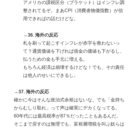
アメリカの課税区分（ブラケット）はインフレ調
整されてるぞ。まあCPI（消費者物価指数）が信
用できればの話だけどな。
→36. 海外の反応
札を刷って起こすインフレが赤字を救わないっ
て？通貨価値を下げれば借金の価値も下がるし、
払うための金も手元に増える。
もちろん経済は崩壊するけどな！でも、その責任
は他人のせいにできるし。
→37. 海外の反応
確かに今はそんな政治式余裕はないな。でも「金持ち
からむしり取れ」って声は確実にデカくなってる。
60年代には最高税率が87％だったこともあるんだ。
そこまで戻すのは無理でも、富裕層増税を叫ぶ奴らは