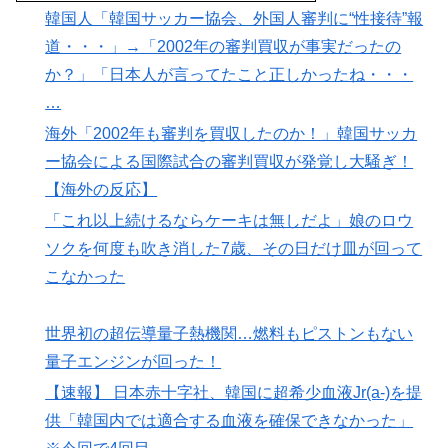
韓国人「韓国サッカー協会、外国人審判に“性接待”報
道・・・」→「2002年の審判買収が事実だったの
か？」「日本人が言ってたこと正しかったね・・・
…
海外「2002年も審判を買収したのか！」韓国サッカ
ー協会による国際試合の審判買収が発覚し大騒ぎ！
【海外の反応】
「これ以上続けるならケーキは無しだよ」娘のロウ
ソクを何度も吹き消した7歳、その日だけ皿が回って
こなかった
世界初の超伝導量子熱機関…燃料もピストンもない
量子エンジンが回った！
【速報】 日本赤十字社、韓国に超希少血液Jr(a-)を提
供「韓国内では適合する血液を確保できなかった」