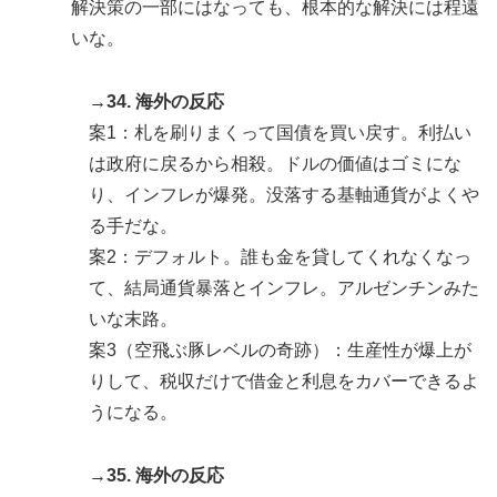
解決策の一部にはなっても、根本的な解決には程遠
いな。
→34. 海外の反応
案1：札を刷りまくって国債を買い戻す。利払い
は政府に戻るから相殺。ドルの価値はゴミにな
り、インフレが爆発。没落する基軸通貨がよくや
る手だな。
案2：デフォルト。誰も金を貸してくれなくなっ
て、結局通貨暴落とインフレ。アルゼンチンみた
いな末路。
案3（空飛ぶ豚レベルの奇跡）：生産性が爆上が
りして、税収だけで借金と利息をカバーできるよ
うになる。
→35. 海外の反応