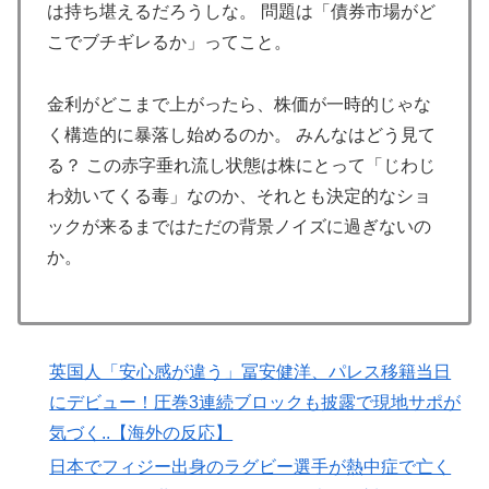
で海外絶賛！【海外の反応】
は持ち堪えるだろうしな。 問題は「債券市場がど
韓国人「韓国サッカー協会、外国人審判に“性接待”報
▶
こでブチギレるか」ってこと。
道・・・」→「2002年の審判買収が事実だったの
か？」「日本人が言ってたこと正しかったね・・・...
金利がどこまで上がったら、株価が一時的じゃな
海外「日本なんて行くんじゃなかった…」 日本を知っ
▶
く構造的に暴落し始めるのか。 みんなはどう見て
てしまったディズニー信者、帰国後『本家』に失望する
る？ この赤字垂れ流し状態は株にとって「じわじ
事態に
わ効いてくる毒」なのか、それとも決定的なショ
【海外の反応】アルゼンチン協会、FIFA会長に確固たる
▶
ックが来るまではただの背景ノイズに過ぎないの
支持を表明「隠す気もないんだなｗ」
か。
Google DeepMind再編 「Googleを作った男」ディー
▶
ンが去り、本体は稼ぐAIへ舵を切る【海外の反応・解
説】
英国人「安心感が違う」冨安健洋、パレス移籍当日
「これ以上続けるならケーキは無しだよ」娘のロウソク
▶
を何度も吹き消した7歳、その日だけ皿が回ってこなか
にデビュー！圧巻3連続ブロックも披露で現地サポが
った
気づく..【海外の反応】
3.1節がある月なのに…3月のカレンダーに日本の富士
▶
日本でフィジー出身のラグビー選手が熱中症で亡く