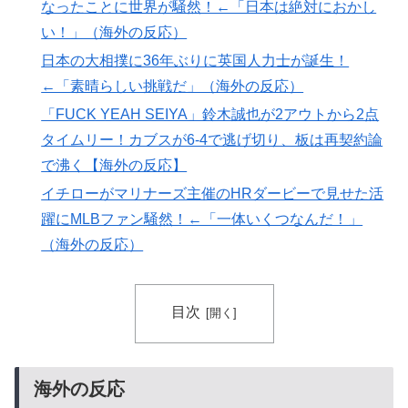
山・大阪城・桜が描かれ物議＝韓国の反応
なったことに世界が騒然！←「日本は絶対におかし
スカトロ野郎「今日仕事が終わったらやっとうんこが食
い！」（海外の反応）
▶
べられるぞ」←こんなやつが実在する事実
日本の大相撲に36年ぶりに英国人力士が誕生！
【海外の反応】中国がAI開発の主導権を握りつつあるよ
▶
←「素晴らしい挑戦だ」（海外の反応）
な → 「どうせアメリカは中国製AIを規制するんだろう
「FUCK YEAH SEIYA」鈴木誠也が2アウトから2点
な」「自動車産業と同じ道を歩んでる気がする」
タイムリー！カブスが6-4で逃げ切り、板は再契約論
韓国人「我が国がクウェート戦で行った審判買収が本当
▶
で沸く【海外の反応】
に深刻である理由がこちら…」→「これはダメなやつ…
イチローがマリナーズ主催のHRダービーで見せた活
（ﾌﾞﾙﾌﾞﾙ」＝韓国の反応
躍にMLBファン騒然！←「一体いくつなんだ！」
（海外の反応）
目次
海外の反応