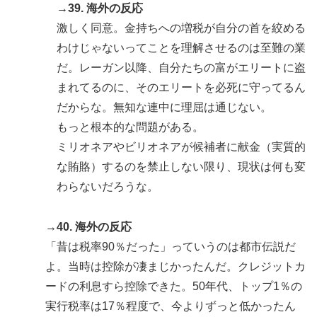
→39. 海外の反応
激しく同意。金持ちへの増税が自分の首を絞める
わけじゃないってことを理解させるのは至難の業
だ。レーガン以降、自分たちの富がエリートに盗
まれてるのに、そのエリートを必死に守ってるん
だからな。無知な連中に理屈は通じない。
もっと根本的な問題がある。
ミリオネアやビリオネアが候補者に献金（実質的
な賄賂）するのを禁止しない限り、現状は何も変
わらないだろうな。
→40. 海外の反応
「昔は税率90％だった」っていうのは都市伝説だ
よ。当時は控除が凄まじかったんだ。クレジットカ
ードの利息すら控除できた。50年代、トップ1％の
実行税率は17％程度で、今よりずっと低かったん