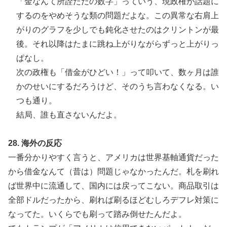
「金なんて所詮ただの数字」っていう、現政権が話題に
するのをやめそうな類の問題だよな。この異常な右肩上
がりのグラフを少しでも鈍化させたのはクリントンが最
後。それ以降はたまに跳ね上がりながらずっと上がりっ
ぱなし。
次の政権も「借金がひどい！」って叩いて、数ヶ月は誰
かのせいにするだろうけど、そのうち言わなくなる。い
つも通り。
結局、誰も直さないんだよ。
28. 海外の反応
一番分かりやすく言うと、アメリカは世界基軸通貨だった
から借金なんて（昔は）問題じゃなかったんだ。札を刷れ
ば世界中に流通して、国内には戻ってこない。商品取引は
全部ドルだったから、刷れば刷るほどむしろデフレ対策に
なってた。いくらでも刷って踏み倒せたんだよ。