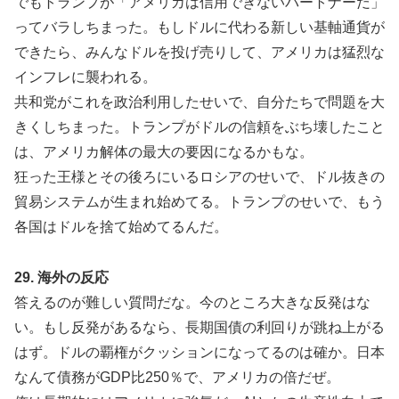
でもトランプが「アメリカは信用できないパートナーだ」
ってバラしちまった。もしドルに代わる新しい基軸通貨が
できたら、みんなドルを投げ売りして、アメリカは猛烈な
インフレに襲われる。
共和党がこれを政治利用したせいで、自分たちで問題を大
きくしちまった。トランプがドルの信頼をぶち壊したこと
は、アメリカ解体の最大の要因になるかもな。
狂った王様とその後ろにいるロシアのせいで、ドル抜きの
貿易システムが生まれ始めてる。トランプのせいで、もう
各国はドルを捨て始めてるんだ。
29. 海外の反応
答えるのが難しい質問だな。今のところ大きな反発はな
い。もし反発があるなら、長期国債の利回りが跳ね上がる
はず。ドルの覇権がクッションになってるのは確か。日本
なんて債務がGDP比250％で、アメリカの倍だぜ。