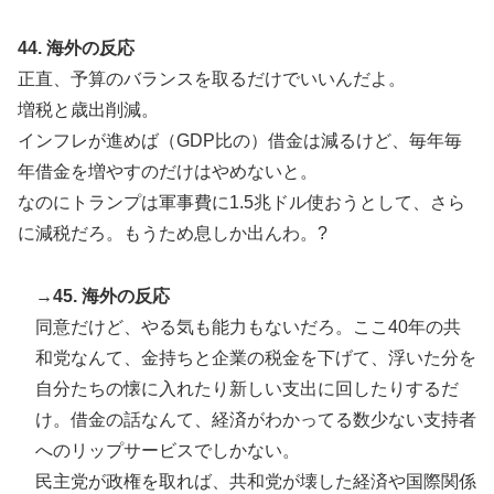
44. 海外の反応
正直、予算のバランスを取るだけでいいんだよ。
増税と歳出削減。
インフレが進めば（GDP比の）借金は減るけど、毎年毎
年借金を増やすのだけはやめないと。
なのにトランプは軍事費に1.5兆ドル使おうとして、さら
に減税だろ。もうため息しか出んわ。?
→45. 海外の反応
同意だけど、やる気も能力もないだろ。ここ40年の共
和党なんて、金持ちと企業の税金を下げて、浮いた分を
自分たちの懐に入れたり新しい支出に回したりするだ
け。借金の話なんて、経済がわかってる数少ない支持者
へのリップサービスでしかない。
民主党が政権を取れば、共和党が壊した経済や国際関係