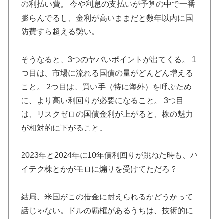
の利払い費。 今や利息の支払いが予算の中で一番
インドネシアの西パプアでアメリカ人パイロット殺害を
▶
膨らんでるし、金利が高いままだと数年以内に国
武装組織が主張。
防費すら超える勢い。
韓国人「韓国サッカー協会関係者が『不適切接待は慣行
▶
だった』と衝撃発言！日韓ワールドカップ4強にも疑い
そうなると、3つのヤバいポイントが出てくる。 1
の視線が向けられる」
つ目は、市場に流れる国債の量がどんどん増える
「オーデコロンの定期注文が月50本、1808年の請求書
▶
こと。 2つ目は、買い手（特に海外）を呼ぶため
には72本」ナポレオンは1日2本を何に使っていたの
に、より高い利回りが必要になること。 3つ目
か…
は、リスクゼロの国債金利が上がると、株の魅力
【朗報】寺田心、ベンチプレス110kgwww
▶
が相対的に下がること。
海外「消火栓もフェイクだから消防士が右往左往する中
▶
国www」
2023年と2024年に10年債利回りが跳ねた時も、ハ
海外「素晴らしい！」日本が買収したUSスチール驚異
▶
イテク株とかがモロに煽りを受けてただろ？
の大復活に米国人が大喜び
外国人「日本の未来は安泰だ」16歳MF三井寺眞、衝撃
▶
結局、米国がこの借金に耐えられるかどうかって
ゴール！久保建英超え歴代2位の記録！3得点に絡む活躍
話じゃない。ドルの覇権があるうちは、技術的に