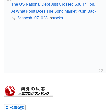
The US National Debt Just Crossed $38 Trillion.
At What Point Does The Bond Market Push Back
by
u/vishesh_07_028
in
stocks