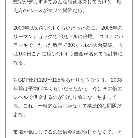
数字がデカすぎてみんな感覚麻痺してるけど、増
ｗｗｗ」
え方のペースがマジで異常だわ。
韓国人「韓国サッカー協会の性接待報道、海外でも大騒
▶
ぎに・・・2002年W杯4強の記録取り消しの声も」
2000年は5.7兆ドルくらいだったのに。 2008年の
→「マジで国の恥だ」「2002年まで疑う価値がある」
リーマンショックで10兆ドルに倍増。 コロナのバ
「国民や国が築いた国格をサッカー選手が足で蹴り飛ば
ラマキで、たった数年で30兆ドルの大台突破。 今
すね」
は100日ごとに1兆ドルずつ借金が増えてる計算に
海外「日本人はなんて気高いんだ！」 英高級紙も驚愕
▶
なる。
した極限の中の日本人の姿に世界が衝撃
【海外の反応】アルゼンチン協会、FIFA会長に断固たる
▶
対GDP比は120〜125％あたりをウロウロ。 2008
支持を表明「隠す気もないんだなｗ」
年前は平均60％くらいだったから、今はその倍の
日本「俺は有名な武士の家系だけど世界のみんなは先祖
▶
レベルで借金するのが当たり前になっちまって
に偉人っている？」
る。これ、一時的な話じゃなくて構造的な問題だ
【海外の反応】日本政府が、アメリカ政府によるネット
▶
よな。
ミームとしての任天堂やポケモン使用に対して警告 →
「若者票を集めたいんだろうな」「任天堂の法務部隊が
市場が気にしてるのは借金の総額じゃなくて、そ
出てくるぞ」