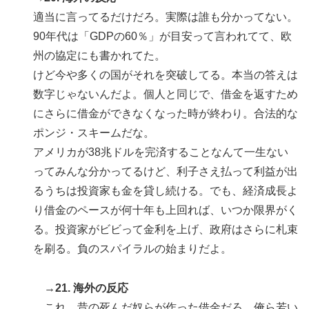
適当に言ってるだけだろ。実際は誰も分かってない。
90年代は「GDPの60％」が目安って言われてて、欧
州の協定にも書かれてた。
けど今や多くの国がそれを突破してる。本当の答えは
数字じゃないんだよ。個人と同じで、借金を返すため
にさらに借金ができなくなった時が終わり。合法的な
ポンジ・スキームだな。
アメリカが38兆ドルを完済することなんて一生ない
ってみんな分かってるけど、利子さえ払って利益が出
るうちは投資家も金を貸し続ける。でも、経済成長よ
り借金のペースが何十年も上回れば、いつか限界がく
る。投資家がビビって金利を上げ、政府はさらに札束
を刷る。負のスパイラルの始まりだよ。
→21. 海外の反応
これ、昔の死んだ奴らが作った借金だろ。俺ら若い