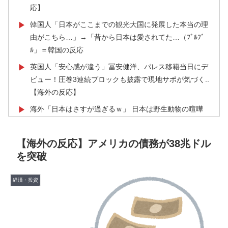
応】
韓国人「日本がここまでの観光大国に発展した本当の理
▶
由がこちら…」→「昔から日本は愛されてた…（ﾌﾞﾙﾌﾞ
ﾙ」＝韓国の反応
英国人「安心感が違う」冨安健洋、パレス移籍当日にデ
▶
ビュー！圧巻3連続ブロックも披露で現地サポが気づく..
【海外の反応】
海外「日本はさすが過ぎるｗ」 日本は野生動物の喧嘩
▶
さえ可愛くなってしまうと世界が騒然
韓国人「日本の柴犬くん散歩中の暑さに耐えられなかっ
▶
【海外の反応】アメリカの債務が38兆ドル
た結果」
を突破
【海外の反応】“新タナスコ”のディアスが地雷すぎる件
▶
「大谷と山本だけしかまともな契約がない…」
経済・投資
海外「2002年も審判を買収したのか！」韓国サッカー
▶
協会による国際試合の審判買収が発覚し大騒ぎ！【海外
の反応】