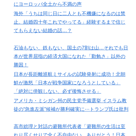
にヨーロッパ全土から不満の声
海外「うちは同じ日に二人とも不機嫌になるのは禁
止。結婚四十年これでやってる」経験するまで信じ
てもらえない結婚の話…？
石油もない、鉄もない、国土の7割は山…それでも日
本が世界屈指の経済大国になれた「勤勉さ」以外の
勝因！
日本が長距離巡航ミサイルの試験発射に成功！北朝
鮮が激怒「日本が戦争国家になろうとしている」
「絶対に傍観しない、必ず後悔させる」
アメリカ・ミシガン州の民主党予備選挙 イスラム教
徒の“急進左派”候補が勝利確実に⋯トランプ氏は批判
高市総理と対話の避難所代表者「避難所の生活は至
れり尽くせりで全く不自由ない、ありがとう！日本