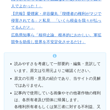
人でよかった！」
【悲報】愛煙家・岸谷蘭丸「喫煙者の権利がマジで
侵害されてる」と私見 「いくら税金を我々が払っ
てるんだと」
広島県知事ら「核抑止論、根本的におかしい。軍拡
競争を助長し世界を不安定化させるだけ」
読みやすさを考慮して一部要約・編集・意訳して
います。原文は引用元よりご確認ください。
原文の引用・意見の紹介であり、当サイトの見解
ではありません。
記事内で使用している画像やその他著作物の権利
は、各所有者及び団体に帰属します。
各権利所有者もしくは第三者に対する不利益、又