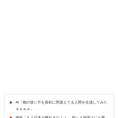
AI「物の使い方を真剣に間違えてる人間を生成してみた
▶
ｗｗｗｗ」
海外「もう日本を離れるなよ！」 助っ人外国人にも敬
▶