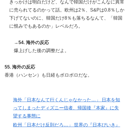
きっかけは明白だけど、なんで韓国だけがこんなに異常
に売られてるのかって話。欧州は2％、S&Pは0.8％しか
下げてないのに、韓国だけ8％も落ちるなんて、「韓国
に恨みでもあるのか」レベルだろ。
→54. 海外の反応
爆上げした後の調整だよ。
55. 海外の反応
香港（ハンセン）も日経もボロボロだな。
海外「日本なんて行くんじゃなかった…」 日本を知
ってしまったディズニー信者、帰国後『本家』に失
望する事態に
欧州「日本だけ反則だろ…」 世界の『日本びいき』