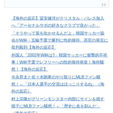
想？
【悲報】中川翔子(41)「Xはもう愚痴だらけだから開き
▶
たくない」
【海外の反応】冨安健洋がクリスタル・パレス加入
外国人「2002年W杯は?」韓国サッカーに衝撃的不祥
▶
へ「アーセナルサポの好きなクラブで良かった」
事！W杯予選でレフリーへの性的接待発覚！海外騒然！
「そうやって笛を吹かせるんだよ」韓国サッカー協
【海外の反応】
会がW杯・五輪予選で審判に性的接待、高官の発言に
韓国人「韓国サッカー協会W杯予選で外国人審判に性接
▶
批判殺到【海外の反応】
待したことが発覚！」
外国人「2002年W杯は?」韓国サッカーに衝撃的不祥
人類は広島から何を学んだのか 原爆投下から81年、核
▶
事！W杯予選でレフリーへの性的接待発覚！海外騒
兵器が再び増え始めた世界【海外の反応・解説】
然！【海外の反応】
外国人「使い捨てだ」FIFA会長、辞任危機でトランプ政
▶
今永昇太と佐々木朗希のやり取りにMLBファン騒
権に泣き付くも無視されて海外失笑！【海外の反応】
然！←「日本人選手の交流はほっこりするね」（海
海外「世界で日本を死守するぞ！」 日本の消防署を訪
▶
外の反応）
れたちびっ子集団が世界をメロメロに
村上宗隆がグリーンモンスター内部にサインを残す
海外「日本なんて行くんじゃなかった…」 日本を知っ
▶
様子にMLBファン騒然！←「歴史に名を刻んだ」
てしまったディズニー信者、帰国後『本家』に失望する