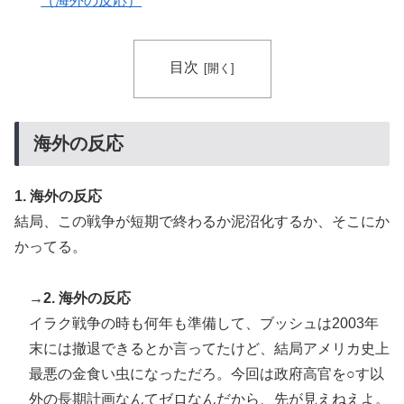
（海外の反応）
事態に
日本人「世界のみんなは普段からタコを食べてるの？」
▶
目次
欧州「日本だけ反則だろ…」 世界の『日本びいき』に
▶
ヨーロッパ全土から不満の声
海外の反応
1. 海外の反応
結局、この戦争が短期で終わるか泥沼化するか、そこにか
かってる。
→2. 海外の反応
イラク戦争の時も何年も準備して、ブッシュは2003年
末には撤退できるとか言ってたけど、結局アメリカ史上
最悪の金食い虫になっただろ。今回は政府高官を○す以
外の長期計画なんてゼロなんだから、先が見えねえよ。