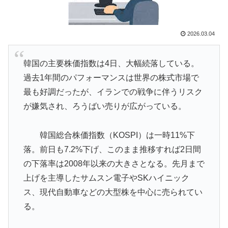
いイメージ」「投手に専念したらサイヤングも獲れると
思うんだけどな」
2026.03.04
ライバルのリコに身体で賞金払わせる話やりてえ
▶
【海外の反応】今永昇太、好調の秘訣はスマホ画面だと
▶
韓国の主要株価指数は4日、大幅続落している。
イマナガ節を炸裂「NPBでは面白さが必須条件なの？」
過去1年間のパフォーマンスは世界の株式市場で
【海外の反応】ネット上での中国のプロパガンダ工作っ
▶
最も好調だったが、イランでの戦争に伴うリスク
てどれくらいあるんだろうな → 「どこの国も同じよう
が嫌気され、ろうばい売りが広がっている。
なことをやってるよな」「中国に関する情報はマジで両
極端なものしかない」
韓国総合株価指数（KOSPI）は一時11%下
韓国人「日本でヤバい作品ばかりアニメ化してて心配に
▶
落。前日も7.2%下げ、このまま推移すれば2日間
なる…」
の下落率は2008年以来の大きさとなる。先月まで
韓国人「SKハイニックスが10%台の暴落！外国人投資
▶
上げを主導したサムスン電子やSKハイニック
家と機関が売り越しを仕掛けコスピが4%を超える大幅
ス、現代自動車などの大型株を中心に売られてい
な下落‥」
る。
外国人「2002年W杯は?」韓国サッカーに衝撃的不祥
▶
事！W杯予選でレフリーへの性的接待発覚！海外騒然！