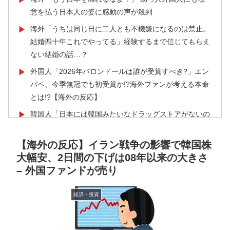
意を払う日本人の姿に感動の声が殺到
海外「うちは同じ日に二人とも不機嫌になるのは禁止。
▶
結婚四十年これでやってる」経験するまで信じてもらえ
ない結婚の話…？
外国人「2026年バロンドールは誰が受賞すべき?」エン
▶
バペ、今季無冠でも初受賞か!?海外ファンが考える本命
とは!?【海外の反応】
韓国人「日本には韓国みたいなドラッグストアがないの
▶
で韓国が羨ましくて羨ましくて仕方がないんだそうで
す」
【海外の反応】イラン戦争の影響で韓国株
大幅安、2日間の下げは08年以来の大きさ
【激震】韓国人「韓国サッカー協会、W杯・五輪で複数
▶
– 外国ファンドが売り
回の性接待を行い審判を買収していたことが発覚…（ﾌﾞ
ﾙﾌﾞﾙ」＝韓国の反応
経済・投資
【海外の反応】野球を観はじめたばかりなんだが大谷翔
▶
平って投手としてはどれくらいのレベルなの？ → 「ト
ップ層ではあるが二刀流の影響で超一流とまでは言えな