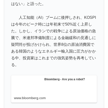
はない」と語った。
海外「日本なんて行くんじゃなかった…」 日本を知っ
▶
てしまったディズニー信者、帰国後『本家』に失望する
人工知能（AI）ブームに後押しされ、KOSPI
事態に
は今年のピーク時には年初来で50%近く上昇し
【スウェーデン-モロッコ】心配する理由はこれだ
▶
た。しかし、イランでの戦争による原油価格の急
け…？【ポーランドボール】
騰で、米連邦準備制度による金融緩和の見通しに
韓国内で続く反日的雰囲気…日本不買運動の広報チラシ
▶
疑問符が投げかけられ、世界8位の原油消費国で
を受け取った日本人留学生困惑＝韓国の反応
ある韓国のようなエネルギー輸入国に圧力がかか
ロシア「お前らの国にある似非エッフェル塔を見せてく
▶
る中、投資家はこれまでの強気姿勢を再考してい
れ！」
る。
無気力な韓国代表、オーストリアにも0-1で敗北…3月の
▶
Aマッチは2敗で終＝韓国の反応
Bloomberg - Are you a robot?
韓国人「PSG、日本の鈴木彩艶に約60億円で正式オファ
▶
ー・・・」→「あいつがそれほどなのか（ﾌﾞﾙﾌﾞﾙ）」
「レギュラーとして出れるとは思わない...
www.bloomberg.com
国際的な小咄 読者投稿 （ゼンマイ式）手間を楽しむ妄
▶