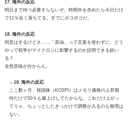
17. 海外の反応
明日まで待つ必要すらないぞ。時間外を含めたら今日だけ
で11％近く落ちてる。すでにボコボコだ。
18. 海外の反応
同意はするけどさ……「原油」って言葉を使わずに、どう
やって戦争がマイクロンに影響するのか説明できる奴い
る？
全然意味が分からん。
→19. 海外の反応
ここ数ヶ月、韓国株（KOSPI）はメモリ価格の上昇期
待だけで50％も爆上げしてたからな。これだけ上がっ
てりゃ、ちょっとしたきっかけで調整が入るのも無理は
ない。