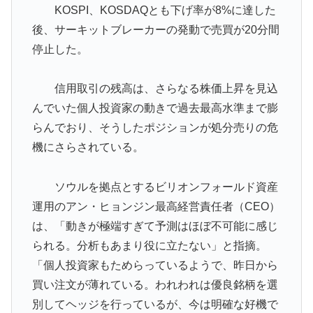
KOSPI、KOSDAQとも下げ率が8%に達した
【海外の反応】
後、サーキットブレーカーの発動で売買が20分間
英国人「ようこそ」冨安健洋、クリスタルパレス加入が
▶
停止した。
決定的に！メディカル検査をパス！現地サポが歓迎！ア
ーセナルファンも祝福！【海外の反応】
信用取引の残高は、さらなる株価上昇を見込
【海外の反応】冨安健洋がクリスタル・パレス加入へ
▶
んでいた個人投資家の動きで過去最高水準まで膨
「アーセナルサポの好きなクラブで良かった」
らんでおり、そうしたポジションが処分売りの危
ガソリンスタンドで助けを求めた女性が連れ去られる瞬
▶
機にさらされている。
間！！
海外「全部日本の真似だったのか…」 日本の普通のテ
▶
ソウルを拠点とするビリオンフォールド資産
レビ番組が最新SNSの数十年先を行っていたと話題に
運用のアン・ヒョンジン最高経営責任者（CEO）
【激震】韓国人「韓国サッカー協会、W杯・五輪で複数
▶
は、「動きが極端すぎて予測はほぼ不可能に感じ
回の性接待を行い審判を買収していたことが発覚…（ﾌﾞ
られる。分析もあまり役に立たない」と指摘。
ﾙﾌﾞﾙ」＝韓国の反応
「個人投資家もためらっているようで、昨日から
海外「誰か助けて！日本で不思議な瓶に入った飲み物を
▶
買い注文が薄れている。われわれは優良銘柄を選
貰ったんだけど、これってどうやって開けるんだ！？」
別してヘッジを行っているが、今は明確な好機で
【海外の反応】