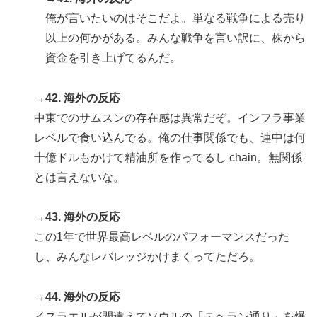
俺が言いたいのはそこだよ。単なる戦争による売り
以上の何かがある。みんな戦争を言い訳に、株から
資金を引き上げてるんだ。
→42. 海外の反応
中東でのサムスンの存在感は異常だぞ。インフラ事業
レベルで食い込んでる。俺の仕事関係でも、連中は何
十億ドルもかけて精油所を作ってるし chain。無関係
とは言えないな。
→43. 海外の反応
この1年で世界最高レベルのパフォーマンスだった
し、みんなレバレッジかけまくってただろ。
→44. 海外の反応
イスラエルが間違えてソウルの「テヘラン通り」を爆