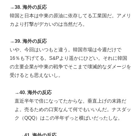
→38. 海外の反応
韓国と日本は中東の原油に依存してる工業国だ。アメリ
カより打撃がデカいのは当然だろ。
→39. 海外の反応
いや、今回はいつもと違う。韓国市場は今週だけで
16％も下げてる。S&Pより遥かにひどい。それに韓国
の主要企業が中東の戦争でそこまで壊滅的なダメージを
受けるとも思えないし。
→40. 海外の反応
直近半年で倍になってたからな。垂直上げの末路だ
よ。売るための口実なんて何でもいいんだ。ナスダッ
ク（QQQ）はこの半年ずっと横ばいだったしな。
→41. 海外の反応