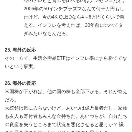
今のテレビと昔のを比べるのはナンセンスだわ。
2006年の50インチプラズマなんて何十万円もし
たけど、今の4K QLEDなら4～6万円くらいで買
える。インフレを考えれば、20年前に比べてタ
ダみたいなもんだろ。
25. 海外の反応
その一方で、生活必需品ETFはインフレ率にすら勝ててな
いという事実。
26. 海外の反応
米国株が下がれば、他の国の株も全部下がる。それが答え
だろ。
大統領は気に入らないけど、あいつは億万長者だし、家族
も友人も寄付者もみんな金持ちだ。あいつらが、自分たち
の資産を失うところまで状況を悪化させると思うか？ 議