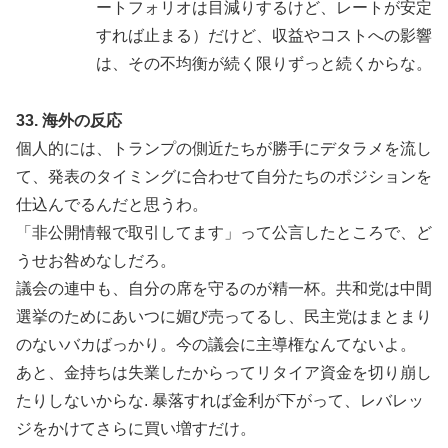
ートフォリオは目減りするけど、レートが安定
すれば止まる）だけど、収益やコストへの影響
は、その不均衡が続く限りずっと続くからな。
33. 海外の反応
個人的には、トランプの側近たちが勝手にデタラメを流し
て、発表のタイミングに合わせて自分たちのポジションを
仕込んでるんだと思うわ。
「非公開情報で取引してます」って公言したところで、ど
うせお咎めなしだろ。
議会の連中も、自分の席を守るのが精一杯。共和党は中間
選挙のためにあいつに媚び売ってるし、民主党はまとまり
のないバカばっかり。今の議会に主導権なんてないよ。
あと、金持ちは失業したからってリタイア資金を切り崩し
たりしないからな. 暴落すれば金利が下がって、レバレッ
ジをかけてさらに買い増すだけ。