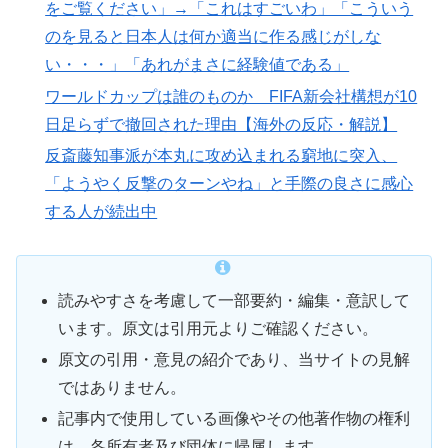
をご覧ください」→「これはすごいわ」「こういう
のを見ると日本人は何か適当に作る感じがしな
い・・・」「あれがまさに経験値である」
ワールドカップは誰のものか FIFA新会社構想が10
日足らずで撤回された理由【海外の反応・解説】
反斎藤知事派が本丸に攻め込まれる窮地に突入、
「ようやく反撃のターンやね」と手際の良さに感心
する人が続出中
読みやすさを考慮して一部要約・編集・意訳して
います。原文は引用元よりご確認ください。
原文の引用・意見の紹介であり、当サイトの見解
ではありません。
記事内で使用している画像やその他著作物の権利
は、各所有者及び団体に帰属します。