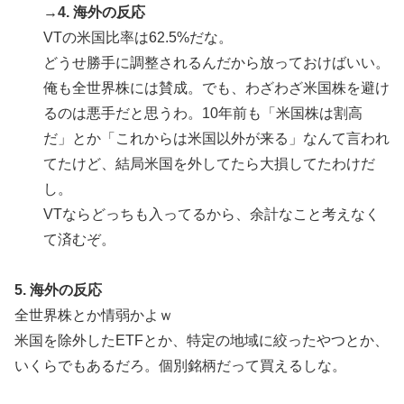
83点でようやく信じた」
→4. 海外の反応
VTの米国比率は62.5%だな。
アメリカ「お前らの国でしか愛されてないものってあ
▶
る？」日本「納豆」
どうせ勝手に調整されるんだから放っておけばいい。
俺も全世界株には賛成。でも、わざわざ米国株を避け
新聞さん、壮大な縦読みを仕込んでしまうwww
▶
るのは悪手だと思うわ。10年前も「米国株は割高
だ」とか「これからは米国以外が来る」なんて言われ
てたけど、結局米国を外してたら大損してたわけだ
し。
VTならどっちも入ってるから、余計なこと考えなく
て済むぞ。
5. 海外の反応
全世界株とか情弱かよｗ
米国を除外したETFとか、特定の地域に絞ったやつとか、
いくらでもあるだろ。個別銘柄だって買えるしな。