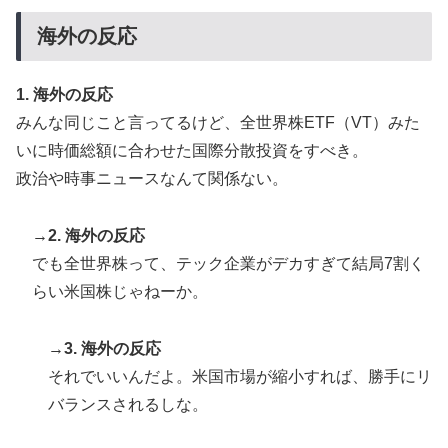
ゴール！久保建英超え歴代2位の記録！3得点に絡む活躍
で海外絶賛！【海外の反応】
海外の反応
フランス人「欲張りすぎだ」中村敬斗、ランス残留の可
▶
能性を会長が示唆！移籍金が交渉の壁に..現地サポの本
1. 海外の反応
音がこれ！【海外の反応】
みんな同じこと言ってるけど、全世界株ETF（VT）みた
ストーカーガチ勢は僅かな情報で垢特定出来るからね
▶
いに時価総額に合わせた国際分散投資をすべき。
政治や時事ニュースなんて関係ない。
韓国人「トヨタが2027年に次世代ハイブリッドバッテ
▶
リーを導入へ！最大1000kmの航続距離や超高速充電を
目指す」
→2. 海外の反応
でも全世界株って、テック企業がデカすぎて結局7割く
海外「素晴らしい！」日本が買収したUSスチール驚異
▶
らい米国株じゃねーか。
の大復活に米国人が大喜び
外国人「アジア杯で優勝するんだ」日本代表、W杯ポッ
▶
→3. 海外の反応
ト1入りに現実味!?2030大会で出場枠「64」なら追い風
に！アメリカ人もポット1争いに熱視線！【海外の反
それでいいんだよ。米国市場が縮小すれば、勝手にリ
応】
バランスされるしな。
【伝説の100得点、いまだ都市伝説扱い】海外「バムの
▶