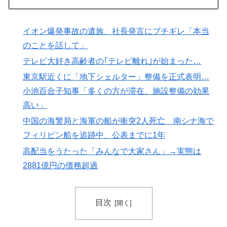
パスポート試験対策
韓国人「韓国人が衝撃を受けた意外な日本の運転文化が
▶
イオン爆発事故の遺族、社長発言にブチギレ「本当
こちらです‥」→「日本人はこんなに徹底している‥」
のことを話して」
【朗報】韓国人「日本のサッカー選手、90年代の映画ス
▶
テレビ大好き高齢者の｢テレビ離れ｣が始まった…
ターかよ」
東京駅近くに「地下シェルター」整備を正式表明…
軽飛行機が屋根すれすれを抜けて飛行場へ、車輪を出さ
▶
小池百合子知事「多くの方が滞在、施設整備の効果
ないまま胴体着陸「これよりひどい着陸なら山ほど見て
高い」
きた」【海外の反応】
中国の海警局と海軍の船が衝突2人死亡 南シナ海で
海外「さすが日本！」日本とドイツの仕事効率の差が分
▶
フィリピン船を追跡中、公表までに1年
かる数字に海外が大騒ぎ
高配当をうたった「みんなで大家さん」→実態は
外国人「使い捨てだ」FIFA会長、辞任危機でトランプ政
▶
2881億円の債務超過
権に泣き付くも無視されて海外失笑！【海外の反応】
海外「剣が二回斬り合っただけで折れるのはどういうこ
▶
となんだ」満点なのに二度と起動しない理由…
目次
外国人「日本の未来は安泰だ」16歳MF三井寺眞、衝撃
▶