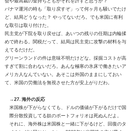
会や最高裁の金持ちどもがそれを許すと思うか？
パナマ運河の時も「取り戻すぞ」って何ヶ月も騒いでたけ
ど、結局どうなった？ やってないだろ。でも米国に有利
な取引は取り付けた。
民主党が下院を取り戻せば、あいつの残りの任期は内輪揉
めで終わる。関税だって、結局は民主党に攻撃の材料を与
えてるだけだ。
グリーンランドの件は意味不明だけどな。採掘コストが高
すぎて割に合わないだろ。あんな極寒の氷床で働きたいア
メリカ人なんていない。あそこは外国のままにしておい
て、米国の労働法を無視させた方が安上がりだわ。
→27. 海外の反応
米国株が下がらなくても、ドルの価値が下がるだけで国
際分散投資してる奴のポートフォリオは死ぬんだよ。
それに、海外株は米国株と一緒に下がるけど、回復のタ