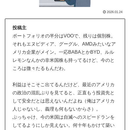
韓国人「とある日本の飲食店で、韓国人店員が韓国人団
▶
2026.01.24
体客と口論になった理由がこちら・・・」
【MLB】化け物みたいな球を投げるクローザーを先発に
▶
投稿主
転向させないのはなんで？ → 「100mとマラソンの違
ポートフォリオの半分はVOOで、残りは個別株。
い」「先発は2－3種類の一級品の変化球が必要だから
それもエヌビディア、グーグル、AMDみたいなア
な」
メリカ企業がメイン。一応BABAとかBYD、ルル
韓国人「フランスの有力紙も大韓サッカー協会前代未聞
▶
レモンなんかの非米国株も持ってるけど、今のと
の不祥事を詳細に報道！」→「国際的スキャンダルに発
ころは微々たるもんだわ。
展してしまう‥」
大地震が起きても手術をやり遂げる日本の医療チーム、
▶
利益はそこそこ出てるんだけど、最近のアメリカ
海外でも凄すぎると絶賛
の政治の混乱ぶりを見てると、正直もう投資先と
大地震が起きても手術をやり遂げる日本の医療チーム、
▶
して安全だとは思えないんだよね（俺はアメリカ
海外でも凄すぎると絶賛
人じゃないし、義理も何もないからさ）。
日本旅行キャンセルすべきか…1万年ぶり史上最大級の
▶
ぶっちゃけ、今の米国は自滅へのスピードランを
火山の兆し＝韓国の反応
してるようにしか見えない。何十年もかけて築い
韓国人「大韓航空の熊本地震飲料水支援に対する日本人
▶