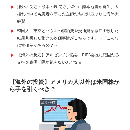
海外の反応：熊本の病院で手術中に熊本地震が発生、大
▶
揺れの中でも患者を守った医師たちの対応ぶりに海外大
絶賛
韓国人「東京とソウルの宿泊費や交通費を徹底比較した
▶
結果判明した驚きの物価事情がこちらです」→「こんな
に物価差があるの？‥」
【海外の反応】アルゼンチン協会、FIFA会長に確固たる
▶
支持を表明「隠す気もないんだなｗ」
欧州「日本だけ反則だろ…」 世界の『日本びいき』に
▶
ヨーロッパ全土から不満の声
【海外の投資】アメリカ人以外は米国株か
ら手を引くべき？
イチローさん「僕は本を読まない。好きなアニメはドラ
▶
ゴンボール」【海外の反応】
経済・投資
韓国人「熊本地震で見る日本の土木技術の完全勝利をご
▶
覧ください」→「これはすごいわ」「こういうのを見る
と日本人は何か適当に作る感じがしない・・・」「あれ
がまさに経験値である」