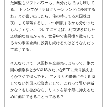
た同盟もソフトパワーも、自分たちでぶち壊して
の反応をご覧ください・・・」→「」
る。 トランプが「明日グリーンランドに侵攻する
海外「海外発祥なのに、今では日本で定着してるものっ
▶
わ」とか言い出したら、俺の持ってる米国株は一
て何？その逆も教えて！」（海外の反応）
夜にして暴落するし、いつ回復するかも分かった
海外「日本人はなんて気高いんだ！」 英高級紙も驚愕
▶
もんじゃない。 ついでに言えば、利益抜きにした
した極限の中の日本人の姿に世界が衝撃
道徳的な観点からも、世界中で害悪撒き散らして
韓国人「熊本地震で見る日本の土木技術の完全勝利をご
▶
る今の米国企業に投資し続けるのはどうなんだっ
覧ください」→「これはすごいわ」「こういうのを見る
て感じてる。
と日本人は何か適当に作る感じがしない・・・」「あれ
がまさに経験値である」
そんなわけで、米国株を全部売っぱらって、別の
韓国人「過去のW杯で韓国代表がドーピング検査をすり
▶
国の個別株とかVXUSみたいなETFに乗り換えよ
抜けるように注射していたものがこちら…」→「恥ずか
うかマジで悩んでる。 アメリカの将来に全く期待
しい…（ﾌﾞﾙﾌﾞﾙ」＝韓国の反応
してない外国人投資家として、これって賢い判断
泳いでいる人のすぐ横に消防飛行艇が次々着水する南仏
▶
かな？もし微妙なら、リスクを最小限に抑えるた
の湖「肝心の場面で毎回カメラが逃げる」【海外の反
めに他にできることってある？
応】
国際的な小咄 読者投稿 中小企業診断士受験者向けのIT
▶