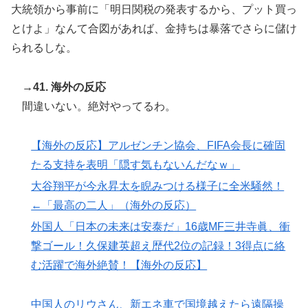
大統領から事前に「明日関税の発表するから、プット買っ
とけよ」なんて合図があれば、金持ちは暴落でさらに儲け
られるしな。
→41. 海外の反応
間違いない。絶対やってるわ。
【海外の反応】アルゼンチン協会、FIFA会長に確固
たる支持を表明「隠す気もないんだなｗ」
大谷翔平が今永昇太を睨みつける様子に全米騒然！
←「最高の二人」（海外の反応）
外国人「日本の未来は安泰だ」16歳MF三井寺眞、衝
撃ゴール！久保建英超え歴代2位の記録！3得点に絡
む活躍で海外絶賛！【海外の反応】
中国人のリウさん、新エネ車で国境越えたら遠隔操