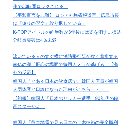
作で30時間ロックされる！
【平和宣言を非難】 ロシア外務省報道官「広島市長
は『偽りの呪文』繰り返している」
K-POPアイドルの約半数が3年後には姿を消す…損益
分岐点突破は4％未満
泳いでいる人のすぐ横に消防飛行艇が次々着水する
南仏の湖「肝心の場面で毎回カメラが逃げる」【海
外の反応】
韓国人「とある日本の飲食店で、韓国人店員が韓国
人団体客と口論になった理由がこちら・・・」
【朗報】韓国人「日本のサッカー選手、90年代の映
画スターかよ」
韓国人「熊本地震で見る日本の土木技術の完全勝利