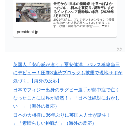
海外「日本人はなんて気高いんだ！」 英高級紙も驚愕
▶
最初から｢日本の新幹線｣を選べばよか
した極限の中の日本人の姿に世界が衝撃
ったのに…日本を裏切り､習近平にすが
るインドネシア新幹線の末路【2026年
3月BEST】
【海外の反応】アルゼンチン協会、FIFA会長に断固たる
▶
2026年3月に、プレジデントオンラインで反響
の大きかった人気記事ベスト3をお送りしま
支持を表明「隠す気もないんだなｗ」
す。政治・国際部門の第1位は――。▼第1
位 最初から｢日本の新幹線｣を選べばよかった
president.jp
のに…日本を裏切り､習近平にすがるイン…
【海外の反応】アルゼンチン協会、FIFA会長に確固たる
▶
支持を表明「隠す気もないんだなｗ」
【夏の風物詩】「うるさい」で消える?“盆踊り”存続の
▶
危機 会場数は20年で半減 騒音対策で“サイレント盆
英国人「安心感が違う」冨安健洋、パレス移籍当日
ダンス”も
にデビュー！圧巻3連続ブロックも披露で現地サポが
外国人「日本の未来は安泰だ」16歳MF三井寺眞、衝撃
▶
気づく..【海外の反応】
ゴール！久保建英超え歴代2位の記録！3得点に絡む活躍
で海外絶賛！【海外の反応】
日本でフィジー出身のラグビー選手が熱中症で亡く
なったことに世界が騒然！←「日本は絶対におかし
海外「日本人はなんて気高いんだ！」 英高級紙も驚愕
▶
い！」（海外の反応）
した極限の中の日本人の姿に世界が衝撃
日本の大相撲に36年ぶりに英国人力士が誕生！
海外「日本なんて行くんじゃなかった…」 日本を知っ
▶
てしまったディズニー信者、帰国後『本家』に失望する
←「素晴らしい挑戦だ」（海外の反応）