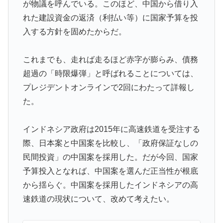
が物議を呼んでいる。このほど、中国から借り入
海外「”京都の鳥”は良いぞ」小規模だけどお勧めな日本
▶
れた建設資金の返済（利払い等）に国家予算を投
の観光名所／お店に対する海外の反応
入する方針を固めたからだ。
インドネシアの西パプアでアメリカ人パイロット殺害を
▶
武装組織が主張。
これまでも、走れば走るほど赤字が膨らみ、債務
国際的な小咄 読者投稿 中小企業診断士めがけてよちよ
▶
超過の「時限爆弾」と呼ばれることについては、
ち歩きな小咄 ～学習の仕方を学習しよう～
プレジデントオンラインで2回にわたって詳報し
韓国人「本当にこれだけは日本がうらやましいと感じる
▶
た。
ものがこちら・・・」
Google DeepMind再編 「Googleを作った男」ディー
▶
インドネシア政府は2015年に高速鉄道を受注する
ンが去り、本体は稼ぐAIへ舵を切る【海外の反応・解
際、日本案と中国案を比較し、「政府保証なしの
説】
民間投資」の中国案を採用した。だが今回、国家
3.1節がある月なのに…3月のカレンダーに日本の富士
▶
予算投入となれば、中国案を選んだ正当性が根底
山・大阪城・桜が描かれ物議＝韓国の反応
から揺らぐ。中国案を採用したインドネシアの高
海外「日本が正しい！」優しい日本人に甘える外国人に
▶
速鉄道の現状について、改めて考えたい。
海外が大騒ぎ