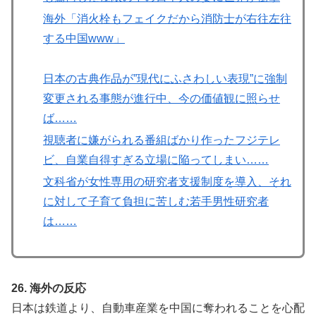
海外「消火栓もフェイクだから消防士が右往左往
する中国www」
日本の古典作品が”現代にふさわしい表現”に強制
変更される事態が進行中、今の価値観に照らせ
ば……
視聴者に嫌がられる番組ばかり作ったフジテレ
ビ、自業自得すぎる立場に陥ってしまい……
文科省が女性専用の研究者支援制度を導入、それ
に対して子育て負担に苦しむ若手男性研究者
は……
26. 海外の反応
日本は鉄道より、自動車産業を中国に奪われることを心配