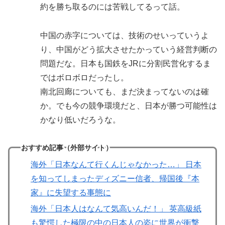
約を勝ち取るのには苦戦してるって話。
中国の赤字については、技術のせいっていうよ
り、中国がどう拡大させたかっていう経営判断の
問題だな。日本も国鉄をJRに分割民営化するま
ではボロボロだったし。
南北回廊についても、まだ決まってないのは確
か。でも今の競争環境だと、日本が勝つ可能性は
かなり低いだろうな。
おすすめ記事（外部サイト）
海外「日本なんて行くんじゃなかった…」 日本
を知ってしまったディズニー信者、帰国後『本
家』に失望する事態に
海外「日本人はなんて気高いんだ！」 英高級紙
も驚愕した極限の中の日本人の姿に世界が衝撃