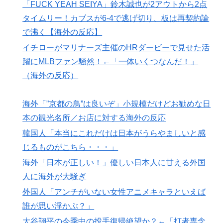
事態に
「FUCK YEAH SEIYA」鈴木誠也が2アウトから2点
海外「2002年も審判を買収したのか！」韓国サッカー
▶
タイムリー！カブスが6-4で逃げ切り、板は再契約論
協会による国際試合の審判買収が発覚し大騒ぎ！【海外
で沸く【海外の反応】
の反応】
イチローがマリナーズ主催のHRダービーで見せた活
韓国人「“韓国サッカー”性接待の試合結果をご覧くださ
▶
躍にMLBファン騒然！←「一体いくつなんだ！」
い」→「マッサージ効果は間違いないねｗ」「これが本
（海外の反応）
当のベッドサッカーだ」
ワイの作った卵豆腐にいくら出せる？
▶
海外「”京都の鳥”は良いぞ」小規模だけどお勧めな日
本の観光名所／お店に対する海外の反応
【海外の反応】“新タナスコ”のディアスが地雷すぎる件
▶
「大谷と山本だけしかまともな契約がない…」
韓国人「本当にこれだけは日本がうらやましいと感
「これ以上続けるならケーキは無しだよ」娘のロウソク
じるものがこちら・・・」
▶
を何度も吹き消した7歳、その日だけ皿が回ってこなか
海外「日本が正しい！」優しい日本人に甘える外国
った
人に海外が大騒ぎ
韓国人「日本の柴犬くん散歩中の暑さに耐えられなかっ
▶
外国人「アンチがいない女性アニメキャラといえば
た結果」
誰が思い浮かぶ？」
海外「素晴らしい！」日本が買収したUSスチール驚異
▶
大谷翔平の今季中の投手復帰絶望か？←「打者専念