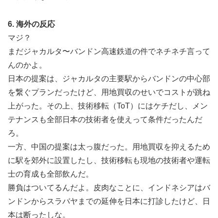
6. 海外の反応
マジ？
まだジャカルタ〜バンドン高速鉄道の件でネチネチ言って
んのかよ。
日本の提案は、ジャカルタの主要駅からバンドンの中心部
を繋ぐプランだったけど、用地買収のせいでコストが跳ね
上がった。その上、技術移転（ToT）にはケチだし、メン
テナンスも全部日本の技術者を使えって条件だったんだ
ろ。
一方、中国の提案は太っ腹だった。用地買収を抑えるため
に駅を郊外に設置したし、技術移転も現地の技術者や運転
士の育成も全部飲んだ。
勝負はついてるんだよ。皮肉なことに、インドネシアはバ
ンドンからスラバヤまでの延伸を日本に打診したけど、日
本は断ったしな。