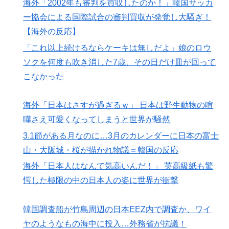
海外「2002年も審判を買収したのか！」韓国サッカ
ー協会による国際試合の審判買収が発覚し大騒ぎ！
【海外の反応】
「これ以上続けるならケーキは無しだよ」娘のロウ
ソクを何度も吹き消した7歳、その日だけ皿が回って
こなかった
海外「日本はさすが過ぎるｗ」 日本は野生動物の喧
嘩さえ可愛くなってしまうと世界が騒然
3.1節がある月なのに…3月のカレンダーに日本の富士
山・大阪城・桜が描かれ物議＝韓国の反応
海外「日本人はなんて気高いんだ！」 英高級紙も驚
愕した極限の中の日本人の姿に世界が衝撃
韓国調査船が竹島周辺の日本EEZ内で調査か、ワイ
ヤのようなもの海中に投入…外務省が抗議！