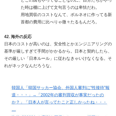
どこの国もやってることなのに、自分たちがやっ
た時は棚に上げて文句言うのは卑怯だわ。
用地買収のコストなんて、ボルネオに作ってる新
首都の費用に比べりゃ微々たるもんだろ。
42. 海外の反応
日本のコストが高いのは、安全性とかエンジニアリングの
基準が厳しすぎて手間がかかるから。日本と契約したら、
その厳しい「日本ルール」に従わなきゃいけなくなる。そ
れがネックなんだろうな。
韓国人「韓国サッカー協会、外国人審判に“性接待”報
道・・・」→「2002年の審判買収が事実だったの
か？」「日本人が言ってたこと正しかったね・・・
…