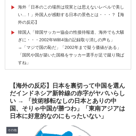
海外「日本のこの場所は現実とは思えないレベルで美し
▶
い…！」外国人が感動する日本の景色とは・・・？【海
外の反応】
韓国人「韓国サッカー協会の性接待報道、海外でも大騒
▶
ぎに・・・2002年W杯4強の記録取り消しの声も」
→「マジで国の恥だ」「2002年まで疑う価値がある」
「国民や国が築いた国格をサッカー選手が足で蹴り飛ば
すね」
海外「消火栓もフェイクだから消防士が右往左往する中
▶
国www」
【海外の反応】日本を裏切って中国を選ん
海外「日本はさすが過ぎるｗ」 日本は野生動物の喧嘩
▶
だインドネシア新幹線の赤字がヤバいらし
さえ可愛くなってしまうと世界が騒然
い → 「技術移転なしの日本とありの中
国、そりゃ中国が勝つわ」「東南アジアは
英国人「安心感が違う」冨安健洋、パレス移籍当日にデ
▶
日本に好意的なのにもったいない」
ビュー！圧巻3連続ブロックも披露で現地サポが気づく..
【海外の反応】
その他
韓国人「韓国サッカー協会、外国人審判に“性接待”報
▶