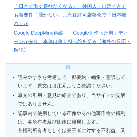
「日本で働く意欲なくなる」 外国人、自活できて
も新要件「届かない」…永住許可厳格化で「日本離
れ」か
Google DeepMind再編 「Googleを作った男」ディ
ーンが去り、本体は稼ぐAIへ舵を切る【海外の反応・
解説】
読みやすさを考慮して一部要約・編集・意訳して
います。原文は引用元よりご確認ください。
原文の引用・意見の紹介であり、当サイトの見解
ではありません。
記事内で使用している画像やその他著作物の権利
は、各所有者及び団体に帰属します。
各権利所有者もしくは第三者に対する不利益、又