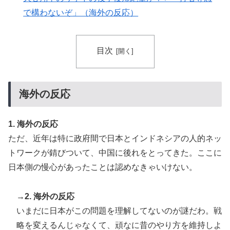
の大復活に米国人が大喜び
で構わないぞ」（海外の反応）
韓国人「日本がここまでの観光大国に発展した本当の理
▶
由がこちら…」→「昔から日本は愛されてた…（ﾌﾞﾙﾌﾞ
ﾙ」＝韓国の反応
目次
【海外の反応】中国がAI開発の主導権を握りつつあるよ
▶
な → 「どうせアメリカは中国製AIを規制するんだろう
な」「自動車産業と同じ道を歩んでる気がする」
海外の反応
1. 海外の反応
ただ、近年は特に政府間で日本とインドネシアの人的ネッ
トワークが錆びついて、中国に後れをとってきた。ここに
日本側の慢心があったことは認めなきゃいけない。
→2. 海外の反応
いまだに日本がこの問題を理解してないのが謎だわ。戦
略を変えるんじゃなくて、頑なに昔のやり方を維持しよ