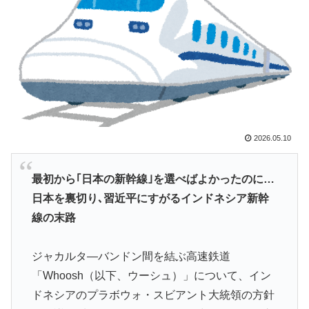
道・・・」→「2002年の審判買収が事実だったの
か？」「日本人が言ってたこと正しかったね・・・...
【海外の反応】日本政府が、アメリカ政府によるネット
▶
ミームとしての任天堂やポケモン使用に対して警告 →
「若者票を集めたいんだろうな」「任天堂の法務部隊が
出てくるぞ」
【朗報】寺田心、ベンチプレス110kgwww
▶
2026.05.10
外国人「アジア杯で優勝するんだ」日本代表、W杯ポッ
▶
ト1入りに現実味!?2030大会で出場枠「64」なら追い風
最初から｢日本の新幹線｣を選べばよかったのに…
に！アメリカ人もポット1争いに熱視線！【海外の反
日本を裏切り､習近平にすがるインドネシア新幹
応】
線の末路
外国人「俺達が見かけたヤバすぎる髪型を集めてみたｗ
▶
ｗｗｗ」
ジャカルタ―バンドン間を結ぶ高速鉄道
韓国人「韓国サッカー協会関係者が『不適切接待は慣行
▶
「Whoosh（以下、ウーシュ）」について、イン
だった』と衝撃発言！日韓ワールドカップ4強にも疑い
ドネシアのプラボウォ・スビアント大統領の方針
の視線が向けられる」