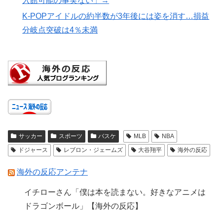
入館可能の事実ない」→
K-POPアイドルの約半数が3年後には姿を消す…損益
分岐点突破は4％未満
サッカー
スポーツ
バスケ
MLB
NBA
ドジャース
レブロン・ジェームズ
大谷翔平
海外の反応
海外の反応アンテナ
イチローさん「僕は本を読まない。好きなアニメは
ドラゴンボール」【海外の反応】