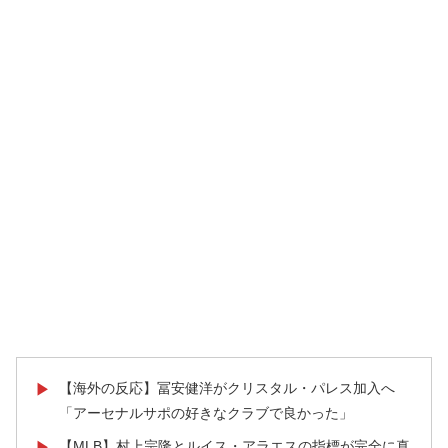
【海外の反応】冨安健洋がクリスタル・パレス加入へ
▶
「アーセナルサポの好きなクラブで良かった」
【MLB】村上宗隆とルイス・アラエスの指標が完全に真
▶