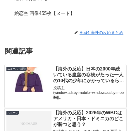
絵恋空 画像455枚【ヌード】
Red4 海外の反応まとめ
関連記事
【海外の反応】日本の2000年続
ニュース・議論
いている皇室の存続がたった一人
の10代の少年にかかっているらし
い
投稿主
(window.adsbyimobile=window.adsbyimob
ile||
[]).push({pid:84362,mid:589532,asid:1920
651,type:"banner",display:"inline"...
【海外の反応】2026年のWBCは
スポーツ
アメリカ・日本・ドミニカのどこ
が勝つと思う？