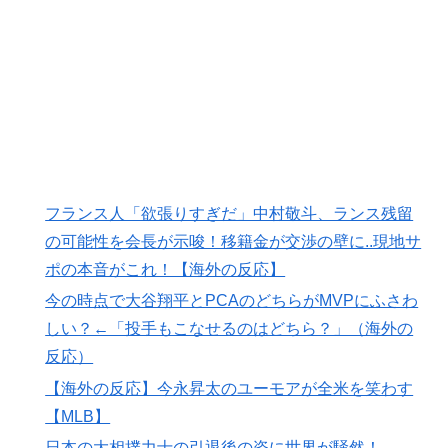
83点でようやく信じた」
海外「さすが日本！」日本の医療従事者の倫理観の高さ
▶
に海外が超感動
外国人「米・ジャガイモ・パン・麺の4大主食、一生食
▶
えないなら何を捨てる？」
韓国人「どうやら五輪サッカー日韓戦でも審判の接待が
▶
あった模様…」→「メダル剥奪なのでは…？（ﾌﾞﾙﾌﾞﾙ」
フランス人「欲張りすぎだ」中村敬斗、ランス残留
＝韓国の反応
の可能性を会長が示唆！移籍金が交渉の壁に..現地サ
増水した川に取り残されたアライグマ、パドルボードで
▶
ポの本音がこれ！【海外の反応】
救助されて人の脚の下に潜り込む【海外の反応】
今の時点で大谷翔平とPCAのどちらがMVPにふさわ
日本人「敷地内に勝手に停めた車がバチバチにブロック
▶
しい？←「投手もこなせるのはどちら？」（海外の
されててウケた」→結末がめっちゃおもろいｗｗｗ【タ
反応）
イ人の反応】
【海外の反応】今永昇太のユーモアが全米を笑わす
【海外の反応】今永昇太、好調の秘訣はスマホ画面だと
▶
イマナガ節を炸裂「NPBでは面白さが必須条件なの？」
【MLB】
日本の大相撲力士の引退後の姿に世界が騒然！