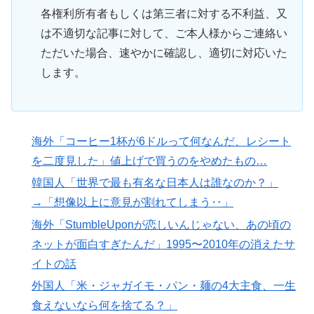
各権利所有者もしくは第三者に対する不利益、又
は不適切な記事に対して、ご本人様からご連絡い
ただいた場合、速やかに確認し、適切に対応いた
します。
海外「コーヒー1杯が6ドルって何なんだ、レシート
を二度見した」値上げで買うのをやめたもの…
韓国人「世界で最も有名な日本人は誰なのか？」
→「想像以上に意見が割れてしまう‥」
海外「StumbleUponが恋しいんじゃない、あの頃の
ネットが面白すぎたんだ」1995〜2010年の消えたサ
イトの話
外国人「米・ジャガイモ・パン・麺の4大主食、一生
食えないなら何を捨てる？」