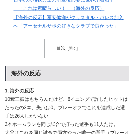
AI「物の使い方を真剣に間違えてる人間を生成してみた
▶
ｗｗｗｗ」
←「これは素晴らしい！」（海外の反応）
【海外の反応】冨安健洋がクリスタル・パレス加入
英国人「ようこそ」冨安健洋、クリスタルパレス加入が
▶
決定的に！メディカル検査をパス！現地サポが歓迎！ア
へ「アーセナルサポの好きなクラブで良かった」
ーセナルファンも祝福！【海外の反応】
【海外の反応】韓国が日本による竹島の領有権主張に対
▶
目次
して強く抗議したらしい → 「もはや毎年の恒例行事だ
な」「他のことから国民の目をそらせるからお互いの政
府にとって都合がいいんだよ」
海外の反応
日本人「世界のみんなは普段からタコを食べてるの？」
▶
韓国人「意外に日本との関係が深い地球の裏側の国がこ
▶
1. 海外の反応
ちらです‥」→「国境を越えた驚くべき歴史のつなが
10奪三振はもちろんだけど、6イニングで許したヒットは
り‥」
たったの2本、失点は0。プレーオフでこれを達成した選
海外「先進国で日本だけパスポート所有率が低すぎる、
▶
手は26人しかいない。
何故なのか」
3本ホームランを同じ試合で打った選手も11人だけ。
フランス人「欲張りすぎだ」中村敬斗、ランス残留の可
▶
大谷はこれを同じ試合で両方やった唯一の選手（プレーオ