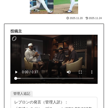
絶賛
海外「ディズニーがゴミのようだ！」日本がアニメ化し
▶
た米人気SF作品に絶賛の声が殺到中
2025.11.20
2025.11.24
【スウェーデン-モロッコ】心配する理由はこれだ
▶
け…？【ポーランドボール】
投稿主
【高校野球】ついに田中マー君が高野連の「七回制」導
▶
入に異議申す！ドーム球場でやれ
韓国政府、謝罪をすれば賠償を放棄する案を日本側に提
▶
示するも拒否される＝韓国の反応
外国人「2002年W杯は?」韓国サッカーに衝撃的不祥
▶
事！W杯予選でレフリーへの不適切接待発覚！海外騒
然！【海外の反応】
海外「先進国で日本だけパスポート所有率が低すぎる、
▶
何故なのか」
管理人追記
韓国人「熊本地震発生時の病院手術中に突然の大揺れが
▶
レブロンの発言（管理人訳）：
凄まじい状況だ」