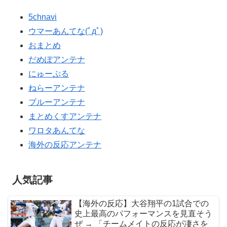
5chnavi
ウマーあんてな(ﾟдﾟ)
おまとめ
だめぽアンテナ
にゅーぷる
ねらーアンテナ
ブルーアンテナ
まとめくすアンテナ
ワロタあんてな
海外の反応アンテナ
人気記事
【海外の反応】大谷翔平の1試合での
史上最高のパフォーマンスを見直そう
ぜ → 「チームメイトの反応が凄さを