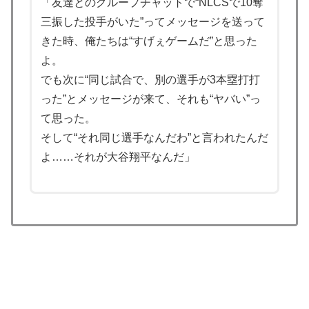
「友達とのグループチャットで“NLCSで10奪
海外「中国が世界資産税を導入。財政不足を海外資産へ
▶
三振した投手がいた”ってメッセージを送って
の課税で補おうとする」
きた時、俺たちは“すげぇゲームだ”と思った
韓国人「U17日本代表、決勝で中国を破りアジア杯優勝
▶
よ。
（通算5回目・最多優勝国）」→「韓国は8強で落ちたの
でも次に“同じ試合で、別の選手が3本塁打打
に・・・もう越えられない壁になってしまったね」「韓
った”とメッセージが来て、それも“ヤバい”っ
国は監督の問題が大きい」「日本はもうどんなに精神勝
て思った。
利したところで超えられない壁である」
そして“それ同じ選手なんだわ”と言われたんだ
移民ベトナム女達の宅飲み、レベチｗｗｗｗｗｗｗｗｗ
▶
よ……それが大谷翔平なんだ」
ｗｗｗｗｗｗｗｗｗｗｗｗｗｗｗ
韓国人「世界で最も有名な日本人は誰なのか？」→「想
▶
像以上に意見が割れてしまう‥」
海外「日本人がアメリカに対してとても良いことを言っ
▶
てくれているぞ！アメリカの良さを再発見できる！」
海外「まるでトランプ」FIFAがW杯開催都市と結んだ約
▶
束を守らないことに海外大騒ぎ！（海外の反応）
【伝説の100得点、いまだ都市伝説扱い】海外「バムの
▶