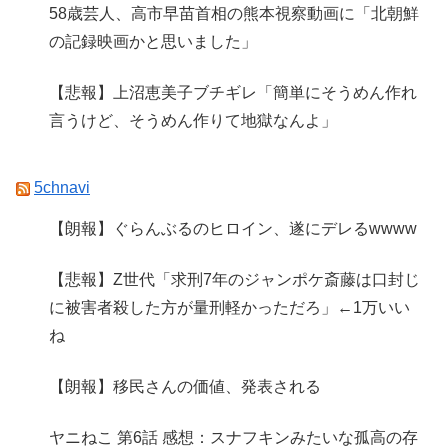
58歳芸人、高市早苗首相の熊本視察動画に「北朝鮮
の記録映画かと思いました」
【悲報】上沼恵美子ブチギレ「簡単にそうめん作れ
言うけど、そうめん作りて地獄なんよ」
5chnavi
【朗報】ぐらんぶるのヒロイン、遂にデレるwwww
【悲報】Z世代「求刑7年のジャンポケ斎藤は口封じ
に被害者殺した方が量刑軽かっただろ」←1万いい
ね
【朗報】移民さんの価値、発表される
ヤニねこ 第6話 感想：スナフキンみたいな孤高の存