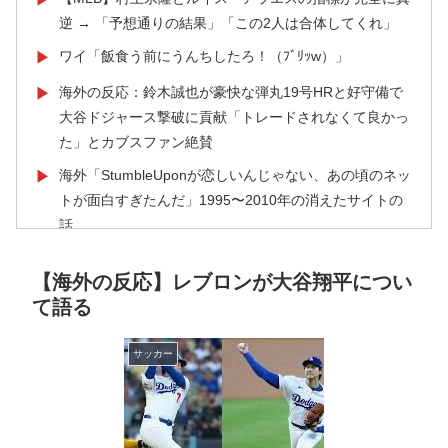
逆 → 「予想通りの結果」「この2人は合体してくれ」
ワイ「飯食う前にうんちしたろ！（ﾌﾞﾘｯw）」
▶
海外の反応：鈴木誠也が豪快な弾丸19号HRと好守備で
▶
大谷ドジャース撃破に貢献「トレードされなくて良かっ
た」とカブスファン絶賛
海外「StumbleUponが恋しいんじゃない、あの頃のネッ
▶
トが面白すぎたんだ」1995〜2010年の消えたサイトの
話
海外「コーヒー1杯が6ドルって何なんだ、レシートを二
▶
【海外の反応】レブロンが大谷翔平につい
度見した」値上げで買うのをやめたもの…
て語る
米：トランプ大統領、「敵性外国人」による「米国籍目
▶
的の出産ツーリズム禁止令」に署名…寄生侵略防止へ
サッカー
[海外の反応]
海外の反応：熊本の病院で手術中に熊本地震が発生、大
▶
揺れの中でも患者を守った医師たちの対応ぶりに海外大