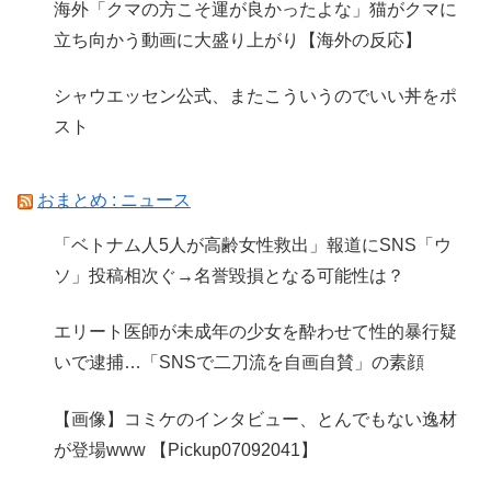
海外「クマの方こそ運が良かったよな」猫がクマに
立ち向かう動画に大盛り上がり【海外の反応】
シャウエッセン公式、またこういうのでいい丼をポ
スト
おまとめ : ニュース
「ベトナム人5人が高齢女性救出」報道にSNS「ウ
ソ」投稿相次ぐ→名誉毀損となる可能性は？
エリート医師が未成年の少女を酔わせて性的暴行疑
いで逮捕…「SNSで二刀流を自画自賛」の素顔
【画像】コミケのインタビュー、とんでもない逸材
が登場www 【Pickup07092041】