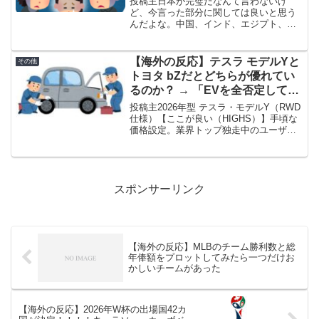
投稿主日本が完璧だなんて言わないけ
ど、今言った部分に関しては良いと思う
んだよな。中国、インド、エジプト、ド
イツとか、他の国の文化が好きって言っ
ても誰も文句言わないのに、日本が好き
って言った瞬間「ワイアブー（日本オタ
【海外の反応】テスラ モデルYと
その他
ク）」だの「日本信者」だの...
トヨタ bZだとどちらが優れてい
るのか？ → 「EVを全否定してい
た会社がやっつけで出した車なん
投稿主2026年型 テスラ・モデルY（RWD
だからそんな完成度になるわな」
仕様）【ここが良い（HIGHS）】手頃な
価格設定。業界トップ独走中のユーザー
「トヨタは良くも悪くも”普通”な
体験（UX）。テスラの運転支援システム
んだよな」
（FSD Supervised）は、スマホいじりな
がら運転してるアホな人間より遥か...
スポンサーリンク
【海外の反応】MLBのチーム勝利数と総
年俸額をプロットしてみたら一つだけお
かしいチームがあった
【海外の反応】2026年W杯の出場国42カ