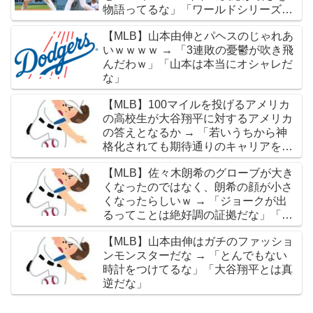
物語ってるな」「ワールドシリーズで
延長18回までいった試合も凄かった」
【MLB】山本由伸とパヘスのじゃれあ
いｗｗｗｗ → 「3連敗の憂鬱が吹き飛
んだわｗ」「山本は本当にオシャレだ
な」
【MLB】100マイルを投げるアメリカ
の高校生が大谷翔平に対するアメリカ
の答えとなるか → 「若いうちから神
格化されても期待通りのキャリアを築
けるのはほんの一握りだからな」「大
【MLB】佐々木朗希のグローブが大き
谷の名前を出したのはクリック数稼ぎ
くなったのではなく、朗希の顔が小さ
でしかないわ」
くなったらしいｗ → 「ジョークが出
るってことは絶好調の証拠だな」「癖
なのか精神的なものなのか分からない
【MLB】山本由伸はガチのファッショ
がいい方向に進んだのはいいことだ」
ンモンスターだな → 「とんでもない
時計をつけてるな」「大谷翔平とは真
逆だな」