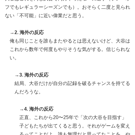
能性を会長が示唆！移籍金が交渉の壁に..現地サポの本
フでもレギュラーシーズンでも）。おそらく二度と見られ
音がこれ！【海外の反応】
ない「不可能」に近い偉業だと思う。
→2. 海外の反応
俺も同じことを誰もまたやるとは思えないけど、大谷は
これから数年で何度もやりそうな気がする。信じられな
い。
→3. 海外の反応
結局、大谷だけが自分の記録を破るチャンスを持てる
んだろうな。
→4. 海外の反応
正直、これから20〜25年で「次の大谷を目指す」
子どもたちが出てくると思う。それがゲームを変え
るってことだよ。誰も無理だと思ってたことを、や