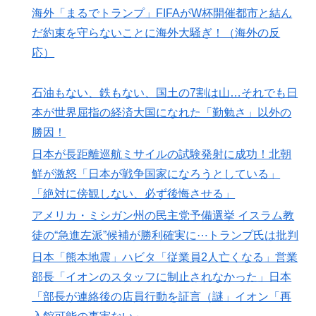
海外「まるでトランプ」FIFAがW杯開催都市と結ん
だ約束を守らないことに海外大騒ぎ！（海外の反
応）
石油もない、鉄もない、国土の7割は山…それでも日
本が世界屈指の経済大国になれた「勤勉さ」以外の
勝因！
日本が長距離巡航ミサイルの試験発射に成功！北朝
鮮が激怒「日本が戦争国家になろうとしている」
「絶対に傍観しない、必ず後悔させる」
アメリカ・ミシガン州の民主党予備選挙 イスラム教
徒の“急進左派”候補が勝利確実に⋯トランプ氏は批判
日本「熊本地震」ハビタ「従業員2人亡くなる」営業
部長「イオンのスタッフに制止されなかった」日本
「部長が連絡後の店員行動を証言（謎」イオン「再