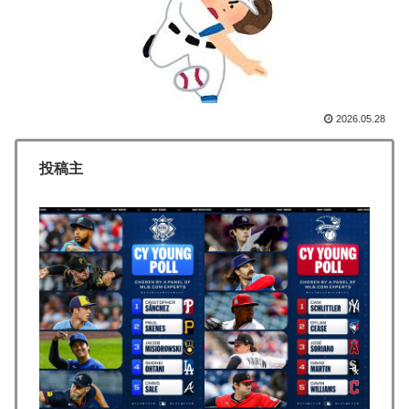
韓国人「韓国人が『日本の地下鉄は複雑すぎる』と感じ
▶
る驚きの理由がこちらです‥」→「あまりの難易度の高
さに冷や汗をかいた‥」
海外「騙されるな！」FIFA会長の謝罪に海外大騒ぎ！
▶
（海外の反応）
2026.05.28
韓国人「欧州メディアがロンドン五輪銅メダルはく奪の
▶
投稿主
可能性を報道！韓国が外国人審判団に不適切接待をした
疑い」
海外「最も幸運な歴史を歩んできた国ってどこだと思
▶
う？」
海外「日本の積載技術は凄いな！」熊本地震の激しい揺
▶
れでも積み荷が安定している日本のトラックを見た海外
の反応
海外「日本人は何に使ってるんだ？」 世界的ブームの
▶
日本の食品、買ってみたものの使い道が分からない外国
人が続出