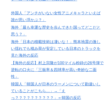
インドネシア、1位は？【タイ人の反応】
トルコ人「日本人まで獲るのか」上田綺世、トルコ名門
▶
外国人「アンチがいない女性アニメキャラといえば
が巨額の正式オファー！現地サポが騒然！【海外の反
誰が思い浮かぶ？」
応】
海外「最も幸運な歴史を歩んできた国ってどこだと
【海外の反応】村上宗隆が100マイル粉砕の26号弾で逆
▶
思う？」
転の口火に「三振率＆四球率が高い奇妙な二面性」
海外「日本の積載技術は凄いな！」熊本地震の激し
韓国人「日本の村上宗隆 vs 韓国のイ・ジョンフ」
▶
い揺れでも積み荷が安定している日本のトラックを
→「」【MLB】
見た海外の反応
フランス人「なぜ移籍させない?」中村敬斗に複数オフ
▶
【海外の反応】村上宗隆が100マイル粉砕の26号弾で
ァー！ランスが46億円要求でまさかの残留の可能性浮
逆転の口火に「三振率＆四球率が高い奇妙な二面
上！現地サポの本音がこれ！【海外の反応】
性」
海外「日本人は何に使ってるんだ？」 世界的ブームの
▶
韓国人「韓国人が日本のラーメンについて勘違いし
日本の食品、買ってみたものの使い道が分からない外国
ていることがこちら…」→「え
人が続出
っ？？？？？？？？？？」＝韓国の反応
外国人「初めてトラウマになった日本のアニメといえば
▶
何？」