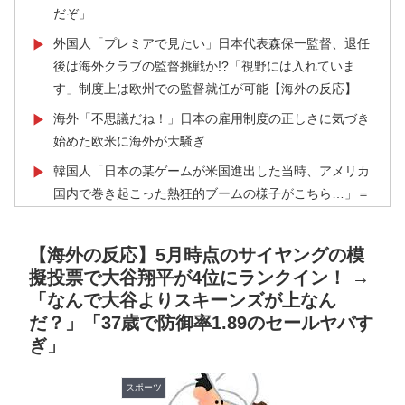
だぞ」
外国人「プレミアで見たい」日本代表森保一監督、退任
▶
後は海外クラブの監督挑戦か!?「視野には入れていま
す」制度上は欧州での監督就任が可能【海外の反応】
海外「不思議だね！」日本の雇用制度の正しさに気づき
▶
始めた欧米に海外が大騒ぎ
韓国人「日本の某ゲームが米国進出した当時、アメリカ
▶
国内で巻き起こった熱狂的ブームの様子がこちら…」＝
韓国の反応
外国人「ドイツと日本、あらゆる面を比較したらどっち
▶
【海外の反応】5月時点のサイヤングの模
が上なの？」
擬投票で大谷翔平が4位にランクイン！ →
「なんで大谷よりスキーンズが上なん
韓国人「熊本地震で見る日本の土木技術の完全勝利をご
▶
だ？」「37歳で防御率1.89のセールヤバす
覧ください」→「これはすごいわ」「こういうのを見る
ぎ」
と日本人は何か適当に作る感じがしない・・・」...
海外「羨ましい！」日本ならではの夏の風物詩に海外が
▶
スポーツ
びっくり仰天