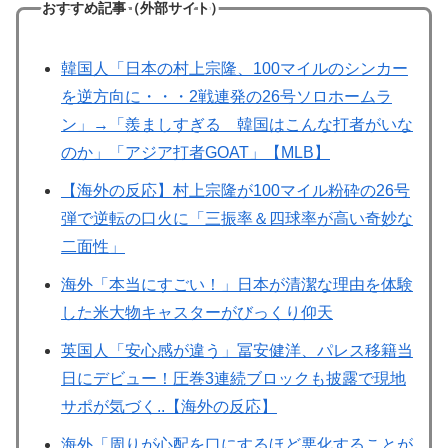
おすすめ記事（外部サイト）
韓国人「日本の村上宗隆、100マイルのシンカー
を逆方向に・・・2戦連発の26号ソロホームラ
ン」→「羨ましすぎる 韓国はこんな打者がいな
のか」「アジア打者GOAT」【MLB】
【海外の反応】村上宗隆が100マイル粉砕の26号
弾で逆転の口火に「三振率＆四球率が高い奇妙な
二面性」
海外「本当にすごい！」日本が清潔な理由を体験
した米大物キャスターがびっくり仰天
英国人「安心感が違う」冨安健洋、パレス移籍当
日にデビュー！圧巻3連続ブロックも披露で現地
サポが気づく..【海外の反応】
海外「周りが心配を口にするほど悪化することが