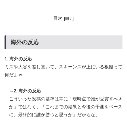
海外「日本人は何に使ってるんだ？」 世界的ブームの
▶
日本の食品、買ってみたものの使い道が分からない外国
目次
人が続出
【海外の反応】8月9日は長崎に原爆が投下された日だな
▶
→ 「長崎の原爆投下は完全に余分だったな」「原爆よ
海外の反応
りも焼夷弾爆撃のほうが被害が大きかったんだよな」
1. 海外の反応
ミズや大谷を差し置いて、スキーンズが上にいる根拠って
何だよｗ
→2. 海外の反応
こういった投稿の基準は常に「現時点で誰が受賞すべき
か」ではなく、「これまでの結果と今後の予測をベース
に、最終的に誰が勝つと思うか」だからな。