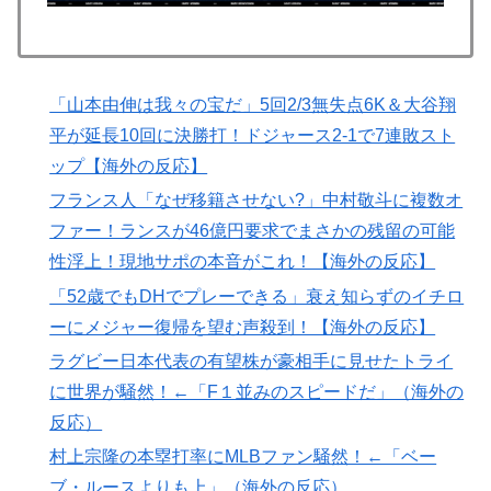
海外「これは日本の主張が正しい…」米国に対する日本
▶
政府の懸念表明に海外ネチズンが大騒ぎ！【海外の反
応】
「山本由伸は我々の宝だ」5回2/3無失点6K＆大谷翔
韓国人「手術中に震度6強の地震、その時の日本の医療
▶
平が延長10回に決勝打！ドジャース2-1で7連敗スト
スタッフたちの姿をご覧ください」→「マジで鳥肌立っ
ップ【海外の反応】
た」「こういう姿は韓国も見習わないと」「あんな状況
なら日本だけではなく韓国の医療関係者も同じように行
フランス人「なぜ移籍させない?」中村敬斗に複数オ
動したはずだ」【熊本地震】
ファー！ランスが46億円要求でまさかの残留の可能
性浮上！現地サポの本音がこれ！【海外の反応】
道端か奴隷商で保護した女の子が実はいいとこの元王子
▶
だったので
「52歳でもDHでプレーできる」衰え知らずのイチロ
「オーデコロンの定期注文が月50本、1808年の請求書
ーにメジャー復帰を望む声殺到！【海外の反応】
▶
には72本」ナポレオンは1日2本を何に使っていたの
ラグビー日本代表の有望株が豪相手に見せたトライ
か…
に世界が騒然！←「F１並みのスピードだ」（海外の
外国人「アンチがいない女性アニメキャラといえば誰が
▶
反応）
思い浮かぶ？」
村上宗隆の本塁打率にMLBファン騒然！←「ベー
日本からの「海外送金が最も多い国ランキング」2位は
▶
ブ・ルースよりも上」（海外の反応）