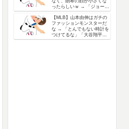
なく、朗希の顔が小さくな
谷の名前を出したのはクリ
ったらしいｗ → 「ジョーク
ック数稼ぎでしかないわ」
が出るってことは絶好調の
【MLB】山本由伸はガチの
証拠だな」「癖なのか精神
ファッションモンスターだ
的なものなのか分からない
な → 「とんでもない時計を
がいい方向に進んだのはい
つけてるな」「大谷翔平と
いことだ」
は真逆だな」