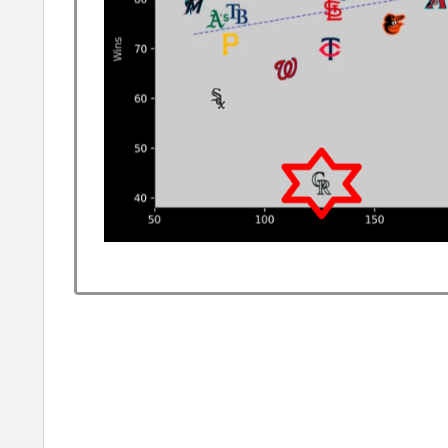
外国人「お前ら日本のアルフォートというチ
▶
英国人「ようこそ」冨安健洋、クリスタルパ
▶
が歓迎！アーセナルファンも祝福！【海外の
「二人は父も母も同じきょうだいだった」200
▶
が受けたDNA検査
韓国、日本で韓国籍のインフルエンサーが7
▶
ようとしている」と決めつけて責任転嫁
外国人「2026年バロンドールは誰が受賞すべ
▶
える本命とは!?【海外の反応】
英国人「ようこそ」冨安健洋、クリスタルパ
▶
が歓迎！アーセナルファンも祝福！【海外の
海外「日本旅行で捺してきたスタンプをクッ
▶
念品のアイディアに対する海外の反応
英国人「ようこそ」冨安健洋、クリスタルパ