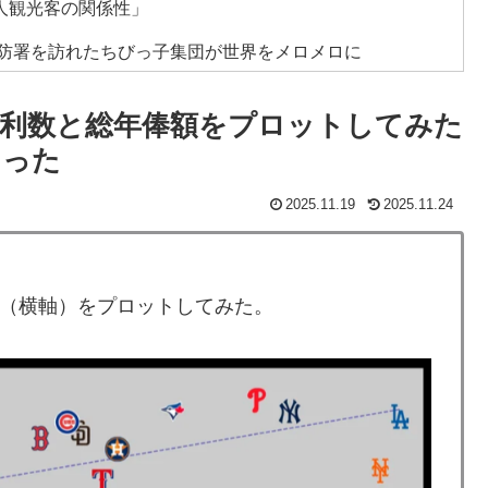
人観光客の関係性」
消防署を訪れたちびっ子集団が世界をメロメロに
が騒然！！
勝利数と総年俸額をプロットしてみた
ドバッテリーを導入へ！最大1000kmの航続距離や超高速
あった
2025.11.19
2025.11.24
びいき』にヨーロッパ全土から不満の声
然！←「なんて文明的なんだ！」（海外の反応）
時代だった英国に海外が大騒ぎ
額（横軸）をプロットしてみた。
ン騒然！←「大谷の後に打たそう！」（海外の反応）
アを壮大に勘違いして一発退場「どんな空間認識能力だよ
ョコレート知ってる？」