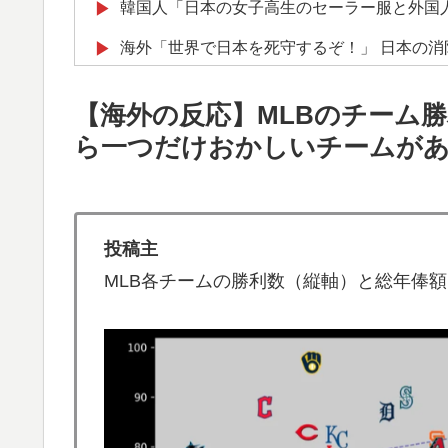
韓国人「日本の女子高生のセーラー服と外国
▶
海外「世界で日本を死守するぞ！」 日本の
▶
ドイツの湖上に巨大な水上竜巻が発生し周囲
▶
【海外の反応】MLBのチーム
韓国人「トヨタが2027年に次世代ハイブリッ
▶
ら一つだけおかしいチームが
充電を目指す」
欧州「日本だけ反則だろ…」 世界の『日本
▶
韓国の24時間無人のラーメン屋に世界が騒
▶
投稿主
海外「これが文明か！」日本に比べて超石器
▶
MLB各チームの勝利数（縦軸）と総年俸
NPB時代の山本由伸の打撃練習にMLBファ
▶
【海外の反応】南アのGK、ペナルティエリ
▶
ｗ」
外国人「お前ら日本のアルフォートというチ
▶