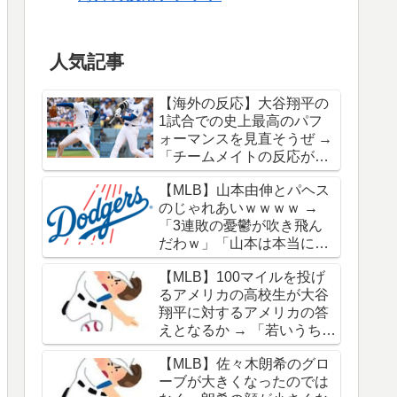
人気記事
【海外の反応】大谷翔平の
1試合での史上最高のパフ
ォーマンスを見直そうぜ →
「チームメイトの反応が凄
さを物語ってるな」「ワー
【MLB】山本由伸とパヘス
ルドシリーズで延長18回ま
のじゃれあいｗｗｗｗ →
でいった試合も凄かった」
「3連敗の憂鬱が吹き飛ん
だわｗ」「山本は本当にオ
シャレだな」
【MLB】100マイルを投げ
るアメリカの高校生が大谷
翔平に対するアメリカの答
えとなるか → 「若いうちか
ら神格化されても期待通り
【MLB】佐々木朗希のグロ
のキャリアを築けるのはほ
ーブが大きくなったのでは
んの一握りだからな」「大