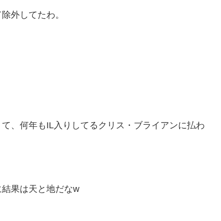
て除外してたわ。
」
て、何年もIL入りしてるクリス・ブライアンに払わ
に結果は天と地だなw