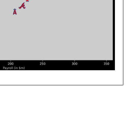
ョコレート知ってる？」
レス加入が決定的に！メディカル検査をパス！現地サポ
反応】
2年と2004年、別々に養子に迎えられた男の子と女の子
台の車に当て逃げして逮捕されたのに「また日本は嫌韓し
き?」エンバペ、今季無冠でも初受賞か!?海外ファンが考
レス加入が決定的に！メディカル検査をパス！現地サポ
反応】
ションカバーにしてみた！」一風変わった日本旅行の記
レス加入が決定的に！メディカル検査をパス！現地サポ