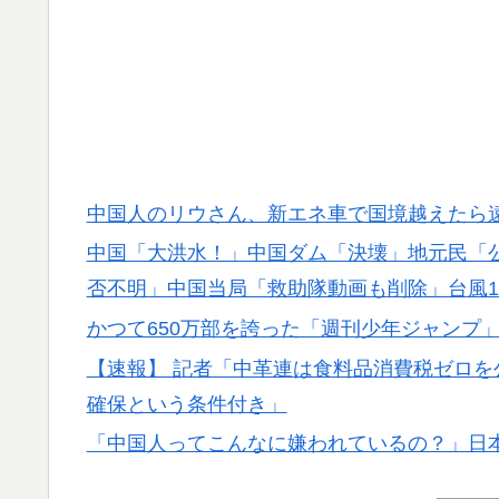
▶
が歓迎！アーセナルファンも祝福！【海外の
海外「日本のアニメは世界観や設定の作り込
▶
作品とは・・・？ 海外の反応
若手女性教員「学校ではうんこやおならはし
▶
海外「全部日本の真似だったのか…」 日本の
▶
中国人のリウさん、新エネ車で国境越えたら遠
話題に
中国「大洪水！」中国ダム「決壊」地元民「
海外「これ美味しい！」米国で一番人気のお
▶
否不明」中国当局「救助隊動画も削除」台風1
突進してきた牛を跳び越えたら、牛が固まっ
▶
かつて650万部を誇った「週刊少年ジャンプ」
日本で婚活する韓国人男性が急増「日本の女
▶
【速報】 記者「中革連は食料品消費税ゼロ
【あんこ】やる夫は神州日乃本をダイスで旅を
▶
確保という条件付き」
よ！ 寝ておられるのですか！？
「中国人ってこんなに嫌われているの？」日
韓国人「日本でヤバい作品ばかりアニメ化し
▶