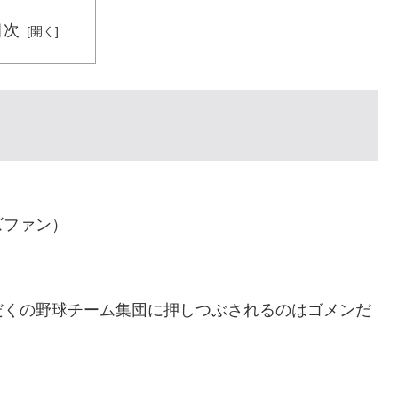
人労働者の受け入れ準備ができていない」 → 「変化を
目次
子化が問題として挙がったのは何年も前の話なのに」
球が多かったの？「45歳引退で通算打率.311の突然変
レミア移籍が浮上！現地サポが大興奮！獲得を望む声が
転してしまった模様…」→「日本を笑って見てたのに…
ズファン）
屋をオープンしてあげたのに、ほとんど客が来なくて閉
ーwww
だくの野球チーム集団に押しつぶされるのはゴメンだ