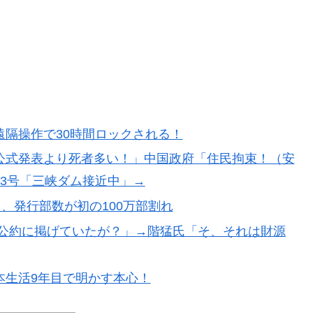
反応】
みが半端じゃない…！」外国人を夢中ににする世界観の
ない」
普通のテレビ番組が最新SNSの数十年先を行っていたと
隔操作で30時間ロックされる！
公式発表より死者多い！」中国政府「住民拘束！（安
フランス製「日本のパン」に海外が大騒ぎ
3号「三峡ダム接近中」→
て動かなくなった闘牛場の映像【海外の反応】
、発行部数が初の100万部割れ
性は優しい」【タイ人の反応】
を公約に掲げていたが？」→階猛氏「そ、それは財源
する【なんちゃって武侠モノ】 第9話 おお、ブッダ
本生活9年目で明かす本心！
てて心配になる…」