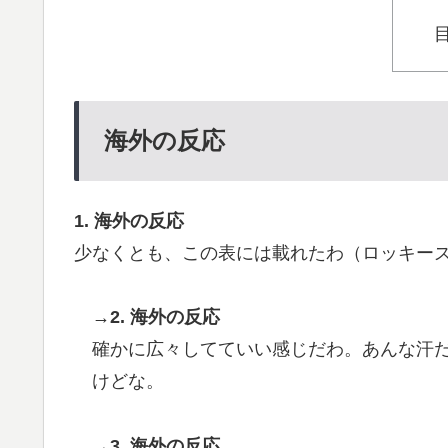
【海外の反応】舛添元東京都知事「日本は外国
▶
嫌い過ぎて準備なんて一生できないぞ」「少
【海外の反応】なぜイチローはあんなに敬遠四
▶
異だぞ」
海外の反応
英国人「日本代表で一番好き」上田綺世、プ
▶
殺到！【海外の反応】
韓国人「悲報：日本と韓国の立場が完全に逆
▶
1. 海外の反応
（ﾌﾞﾙﾌﾞﾙ」＝韓国の反応
少なくとも、この表には載れたわ（ロッキー
韓国人「せっかく日本に韓国風のメンチカツ
▶
店したんだそうです…」
→2. 海外の反応
【画像】フジテレビ2026入社新人アナウンサ
▶
確かに広々してていい感じだわ。あんな汗
けどな。
→3. 海外の反応