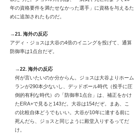
年の資格要件を満たせなかった選手」に資格を与えるた
めに追加されたものだ。
→21. 海外の反応
アディ・ジョスは大谷の4倍のイニングを投げて、通算
防御率は1点台だぞ。
→22. 海外の反応
何が言いたいのか分からん。ジョスは大谷よりホーム
ランが290本少ないし、デッドボール時代（投手に圧
倒的有利な時代）の「防御率1点台」は、補正をかけ
たERA+で見ると143だ。大谷は154だぞ。まあ、こ
の比較自体どうでもいい。大谷が10年に達する前に
死んだら、ジョスと同じように殿堂入りするってだ
け。