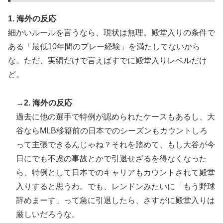
たことが判明！ 何と日本も巻き込まれることに
1. 海外の反応
【あんこ】やる夫はパーティーを追放され復讐に生きる
▶
細かいルールを言うなら、現状は無理。殿堂入りの条件で
ようです ～仕返し？ ざまぁ？ 人として幸せに生きるこ
とで相手に復讐しますが、何か？～ その3
ある「最低10年間のプレー経験」を満たしてないから
な。ただ、実績だけで言えばすでに殿堂入りレベルだけ
日本のお盆をダブル台風直撃か？←「タイミング悪すぎ
▶
ど。
る！」（海外の反応）
→2. 海外の反応
過去に他の選手で特例が認められたケースもあるし、大
谷ならMLB移籍前の日本でのシーズンもカウントしろ
って主張できるんじゃね？それを踏めて、もし大谷が今
日にでも不慮の事故とかで引退せざるを得なくなった
ら、特例として日本でのキャリアもカウントされて殿堂
入りすると思うわ。でも、レンドンみたいに「もう野球
辞めまーす」って急に引退したら、さすがに殿堂入りは
厳しいだろうな。