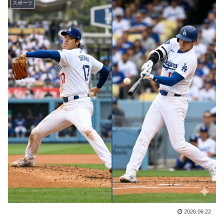
スポーツ
潔癖症の人って体の中にうんことおしっこが存在してる
▶
事実とどう折り合いつけてるんだろう。
【海外の反応】村上宗隆が100マイル粉砕の26号弾で逆
▶
転の口火に「三振率＆四球率が高い奇妙な二面性」
韓国人「東南アジア各国が韓国サッカー協会による日本
▶
人や外国人審判接待を報道！」→「信頼を揺るがす深刻
なスキャンダル‥」
外国人「ドイツと日本、あらゆる面を比較したらどっち
▶
が上なの？」
韓国人「手術中に震度6強の地震、その時の日本の医療
▶
スタッフたちの姿をご覧ください」→「マジで鳥肌立っ
た」「こういう姿は韓国も見習わないと」「あんな状況
なら日本だけではなく韓国の医療関係者も同じように行
動したはずだ」【熊本地震】
【海外の反応】8月9日は長崎に原爆が投下された日だな
▶
→ 「長崎の原爆投下は完全に余分だったな」「原爆よ
2026.06.22