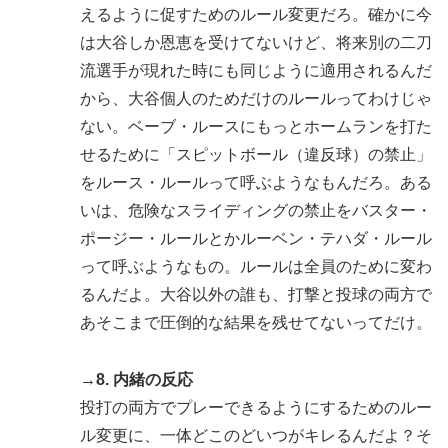
えるように促すためのルール変更だろ。確かに今
は大谷しか恩恵を受けてないけど、将来別の二刀
流選手が現れた時にも同じように適用されるんだ
から、大谷個人のためだけのルールってわけじゃ
ない。ベーブ・ルースにもっとホームランを打た
せるために「スピットボール（違反球）の禁止」
をルース・ルールって呼ぶようなもんだろ。ある
いは、危険なスライディングの禁止をバスター・
ポージー・ルールとかルーベン・テハダ・ルール
って呼ぶようなもの。ルールは全員のために変わ
るんだよ。大谷以外の誰も、打撃と投球の両方で
あそこまで圧倒的な結果を残せてないってだけ。
→8. 内緒の反応
投打の両方でプレーできるようにするためのルー
ル変更に、一体どこのどいつがキレるんだよ？そ