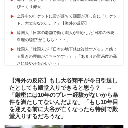
びっくり仰天
上昇中のロケットに雷が落ちて画面が真っ白に「ロケッ
▶
ト、大丈夫なの……？」【海外の反応】
韓国人「日本の老舗で働く職人が明かした”日本の伝統
▶
料理の秘密”がこちら・・・」
韓国人「韓国人が『日本の地下鉄は複雑すぎる』と感じ
▶
る驚きの理由がこちらです‥」→「あまりの難易度の高
さに冷や汗をかいた‥」
スポーツ選手の最新CMギャラランキングがこちら
▶
【海外の反応】もし大谷翔平が今日引退し
フランス人「なぜ移籍させない?」中村敬斗に複数オフ
▶
たとしても殿堂入りできると思う？ →
ァー！ランスが46億円要求でまさかの残留の可能性浮
「厳密には10年のプレー経験がないから条
上！現地サポの本音がこれ！【海外の反応】
件を満たしてないんだよな」「もし10年目
トルコ人「日本人まで獲るのか」上田綺世、トルコ名門
▶
を迎える前に大谷が亡くなったら特例で殿
が巨額の正式オファー！現地サポが騒然！【海外の反
堂入りするだろうな」
応】