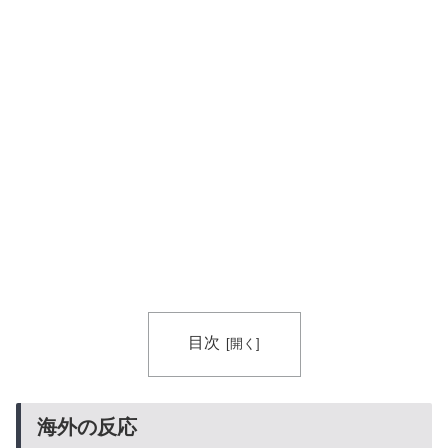
国内で巻き起こった熱狂的ブームの様子がこちら…」＝
韓国の反応
海外「不思議だね！」日本の雇用制度の正しさに気づき
▶
始めた欧米に海外が大騒ぎ
海外「日本なんて行くんじゃなかった…」 日本を知っ
▶
てしまったディズニー信者、帰国後『本家』に失望する
事態に
日本からの「海外送金が最も多い国ランキング」2位は
▶
インドネシア、1位は？【タイ人の反応】
外国人「初めてトラウマになった日本のアニメといえば
▶
何？」
スペインやフランスで山火事が拡大し消防士が消火活
▶
動！！
目次
韓国人「日本の村上宗隆 vs 韓国のイ・ジョンフ」
▶
→「」【MLB】
海外の反応
韓国、サッカーW杯予選で審判を性接待して買収してい
▶