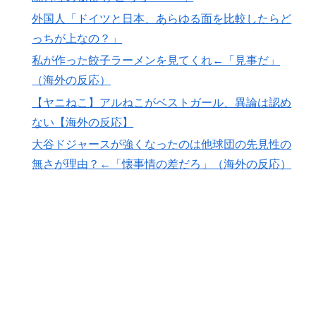
外国人「プレミアで見たい」日本代表森保一監督、退任
▶
外国人「ドイツと日本、あらゆる面を比較したらど
後は海外クラブの監督挑戦か!?「視野には入れていま
っちが上なの？」
す」制度上は欧州での監督就任が可能【海外の反応】
私が作った餃子ラーメンを見てくれ←「見事だ」
【MLB】菅野智之は指標的には運がいいだけの選手だけ
▶
（海外の反応）
ど実際はどう思う？ → 「ランナーを背負った時の投球
が神がかっている」「日本にいた時からこんなスタイル
【ヤニねこ】アルねこがベストガール、異論は認め
だぞ」
ない【海外の反応】
私が作った餃子ラーメンを見てくれ←「見事だ」（海外
▶
大谷ドジャースが強くなったのは他球団の先見性の
の反応）
無さが理由？←「懐事情の差だろ」（海外の反応）
海外「日本人は何に使ってるんだ？」 世界的ブームの
▶
日本の食品、買ってみたものの使い道が分からない外国
人が続出
海外「これは日本の主張が正しい…」米国に対する日本
▶
政府の懸念表明に海外ネチズンが大騒ぎ！【海外の反
応】
韓国人「日本の某ゲームが米国進出した当時、アメリカ
▶