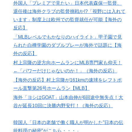
りも焼夷弾爆撃のほうが被害が大きかったんだよな」
外国人「プレミアで見たい」日本代表森保一監督、
【海外の反応】52歳イチロー、マ軍主催のホームラン競
▶
退任後は海外クラブの監督挑戦か!?「視野には入れて
争で柵越えを連発「現役時代の噂は本当だったんだ
います」制度上は欧州での監督就任が可能【海外の
な…」
反応】
海外「日本の人は、アメリカの揚げ寿司についてどう思
▶
「MLBレベルでもかなりのハイライト」甲子園で見
ってるの？」（海外の反応）
られた白樺学園のダブルプレーが海外で話題に【海
外国人「ドイツと日本、あらゆる面を比較したらどっち
▶
外の反応】
が上なの？」
村上宗隆の逆方向ホームランにMLB専門家も仰天！
外国人「初めてトラウマになった日本のアニメといえば
▶
←「パワーだけじゃないのか！」（海外の反応）
何？」
【海外の反応】村上宗隆が161kmの速球をレフトポ
海外「日本人は何に使ってるんだ？」 世界的ブームの
▶
ール直撃第26号ホームラン【MLB】
日本の食品、買ってみたものの使い道が分からない外国
海外「ヨシはGOAT」山本由伸が6回途中無失点！大
人が続出
谷が延長10回に決勝内野安打！（海外の反応）
海外「日本人は何に使ってるんだ？」 世界的ブームの
▶
日本の食品、買ってみたものの使い道が分からない外国
韓国人「日本の老舗で働く職人が明かした”日本の伝
人が続出
統料理の秘密”がこちら・・・」