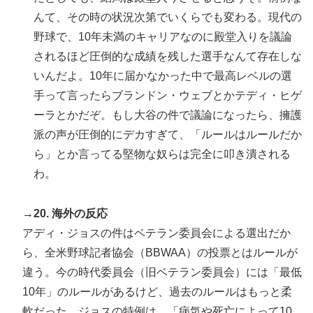
んて、その時の状況次第でいくらでも変わる。現代の
野球で、10年未満のキャリアなのに殿堂入りを議論
されるほど圧倒的な成績を残した選手なんて存在しな
いんだよ。10年に届かなかった中で最高レベルの選
手って言ったらブランドン・ウェブとかテディ・ヒゲ
ーラとかだぞ。もし大谷の件で議論になったら、擁護
派の声が圧倒的にデカすぎて、「ルールはルールだか
ら」とか言ってる堅物な奴らは完全に叩き潰される
わ。
→20. 海外の反応
アディ・ジョスの件はベテラン委員会による選出だか
ら、全米野球記者協会（BBWAA）の投票とはルールが
違う。今の時代委員会（旧ベテラン委員会）には「最低
10年」のルールがあるけど、過去のルールはもっと柔
軟だった。ジョスの特例は、「病気や死亡によって10