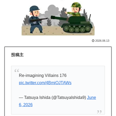
海外「日本人はなんて気高いんだ！」 英高級紙も驚愕
▶
した極限の中の日本人の姿に世界が衝撃
韓国人「韓国人が衝撃を受けた意外な日本の運転文化が
▶
こちらです‥」→「日本人はこんなに徹底している‥」
イチローさん「僕は本を読まない。好きなアニメはドラ
▶
2026.06.13
ゴンボール」【海外の反応】
【海外の反応】冨安健洋がクリスタル・パレス加入へ
▶
投稿主
「アーセナルサポの好きなクラブで良かった」
【海外の反応】日本のウェブサイトって質の低いものが
▶
多い気がする → 「日本のIT業界は色々と問題があるか
Re-imagining Villains 176
らな」「ゲームのUIは優れてるのに不思議」
pic.twitter.com/4BmiOJTAWs
韓国人「大韓航空の熊本地震飲料水支援に対する日本人
▶
の反応をご覧ください・・・」→「」
— Tatsuya Ishida (@TatsuyaIshida9)
June
6, 2026
韓国人「熊本地震で見る日本の土木技術の完全勝利をご
▶
覧ください」→「これはすごいわ」「こういうのを見る