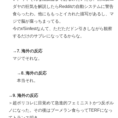
ダヤの狂気を解説したらRedditの自動システムに警告
食らったわ。他にももっとイカれた描写があるし、マ
ジで脳が腐っちまってる。
今のr/Sinfestなんて、ただただドン引きしながら観察
するだけのサブレになってるからな。
→7. 海外の反応
マジでそれな。
→8. 海外の反応
本当それ。
→9. 海外の反応
＞超ポリコレに目覚めて急進的フェミニストかつ反ポル
ノになった。その後はブーメラン食らってTERFになっ
てトランス叩き