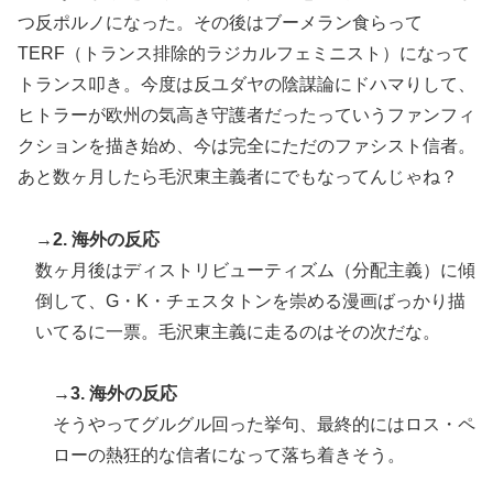
つ反ポルノになった。その後はブーメラン食らって
TERF（トランス排除的ラジカルフェミニスト）になって
トランス叩き。今度は反ユダヤの陰謀論にドハマりして、
ヒトラーが欧州の気高き守護者だったっていうファンフィ
クションを描き始め、今は完全にただのファシスト信者。
あと数ヶ月したら毛沢東主義者にでもなってんじゃね？
→2. 海外の反応
数ヶ月後はディストリビューティズム（分配主義）に傾
倒して、G・K・チェスタトンを崇める漫画ばっかり描
いてるに一票。毛沢東主義に走るのはその次だな。
→3. 海外の反応
そうやってグルグル回った挙句、最終的にはロス・ペ
ローの熱狂的な信者になって落ち着きそう。