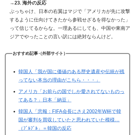
→23. 海外の反応
ぶっちゃけ、日本の右翼はマジで「アメリカが先に攻撃
するように仕向けてきたから参戦せざるを得なかった」
って信じてるからな。一理あるにしても、中国や東南ア
ジアでやったことの言い訳には絶対ならんけど。
おすすめ記事（外部サイト）
韓国人「我が国に価値のある歴史遺産や伝統が残
ってない本当の理由がこちら・・・」
アメリカ「お前らの国でしか愛されてないものっ
てある？」日本「納豆」
韓国人「悲報：FIFA会長にさえ2002年W杯で韓
国が審判を買収していたと思われていた模様…
（ﾌﾞﾙﾌﾞﾙ」＝韓国の反応