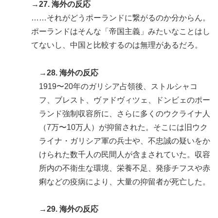
→27. 海外の反応
……それがどうポーランドに繋がるのか分からん。
ポーランドはそんな「帝国主義」みたいなことはし
てないし、中国と比較するのは無理があるだろ。
→28. 海外の反応
1919〜20年のガリシア占領後、ストルシャコ
フ、ブレスト、ヴァドヴィツェ、ドンビェのポー
ランド強制収容所に、さらに多くのウクライナ人
（7万〜10万人）が抑留された。そこには旧ウク
ライナ・ガリシア軍の兵士や、不忠誠の疑いをか
けられた数千人の民間人が含まされていた。収容
所内の不衛生な環境、栄養不足、発疹チフスや赤
痢などの疫病により、大量の抑留者が死亡した。
→29. 海外の反応