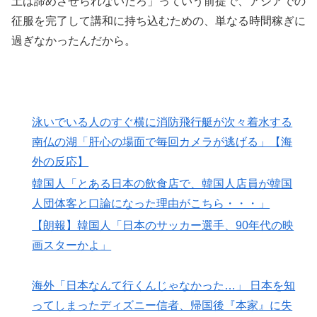
土は諦めさせられないだろ」っていう前提で、アジアでの
征服を完了して講和に持ち込むための、単なる時間稼ぎに
過ぎなかったんだから。
泳いでいる人のすぐ横に消防飛行艇が次々着水する
南仏の湖「肝心の場面で毎回カメラが逃げる」【海
外の反応】
韓国人「とある日本の飲食店で、韓国人店員が韓国
人団体客と口論になった理由がこちら・・・」
【朗報】韓国人「日本のサッカー選手、90年代の映
画スターかよ」
海外「日本なんて行くんじゃなかった…」 日本を知
ってしまったディズニー信者、帰国後『本家』に失