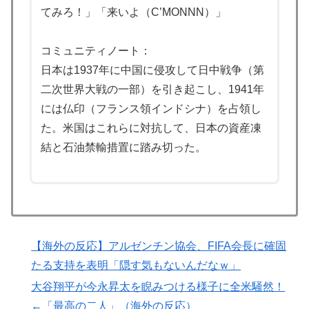
う」
てみろ！」「来いよ（C’MONNN）」
海外「あるある！」日本を旅行した外国人が患う新たな
▶
症状「日本後PTSD」に海外が大騒ぎ
コミュニティノート：
海外「消火栓もフェイクだから消防士が右往左往する中
▶
日本は1937年に中国に侵攻して日中戦争（第
国www」
二次世界大戦の一部）を引き起こし、1941年
韓国人「猛暑で〇〇も疲れ果てた…〇〇の個体数が急
▶
には仏印（フランス領インドシナ）を占領し
減」
た。米国はこれらに対抗して、日本の資産凍
結と石油禁輸措置に踏み切った。
フランス人「欲張りすぎだ」中村敬斗、ランス残留の可
▶
能性を会長が示唆！移籍金が交渉の壁に..現地サポの本
音がこれ！【海外の反応】
アメリカ人「お前らの学校ではどんな理由で退学者が出
▶
た？？」
【韓国の反応】また日本が竹島の領有権を主張してきた
▶
【海外の反応】アルゼンチン協会、FIFA会長に確固
ぞ → 「この話題は永遠に終わらないな」「日本政府の
たる支持を表明「隠す気もないんだなｗ」
支持率が落ちてきた時点でこの手のニュースが出るのは
大谷翔平が今永昇太を睨みつける様子に全米騒然！
予想できた」
←「最高の二人」（海外の反応）