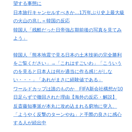
望する事態に
日本旅行キャンセルすべきか…1万年ぶり史上最大級
の火山の兆し＝韓国の反応
韓国人「残酷だった日帝強占期前後の写真を見てみ
よう」
韓国人「熊本地震で見る日本の土木技術の完全勝利
をご覧ください」→「これはすごいわ」「こういう
のを見ると日本人は何か適当に作る感じがしな
い・・・」「あれがまさに経験値である」
ワールドカップは誰のものか FIFA新会社構想が10
日足らずで撤回された理由【海外の反応・解説】
反斎藤知事派が本丸に攻め込まれる窮地に突入、
「ようやく反撃のターンやね」と手際の良さに感心
する人が続出中