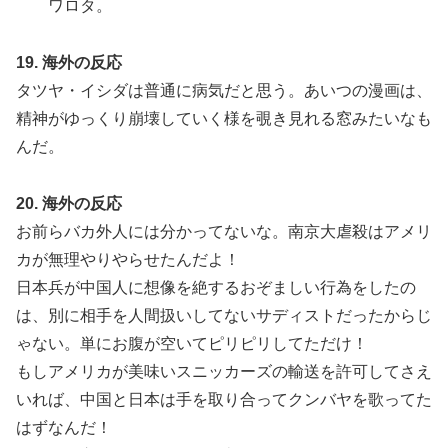
ワロタ。
19. 海外の反応
タツヤ・イシダは普通に病気だと思う。あいつの漫画は、
精神がゆっくり崩壊していく様を覗き見れる窓みたいなも
んだ。
20. 海外の反応
お前らバカ外人には分かってないな。南京大虐殺はアメリ
カが無理やりやらせたんだよ！
日本兵が中国人に想像を絶するおぞましい行為をしたの
は、別に相手を人間扱いしてないサディストだったからじ
ゃない。単にお腹が空いてピリピリしてただけ！
もしアメリカが美味いスニッカーズの輸送を許可してさえ
いれば、中国と日本は手を取り合ってクンバヤを歌ってた
はずなんだ！