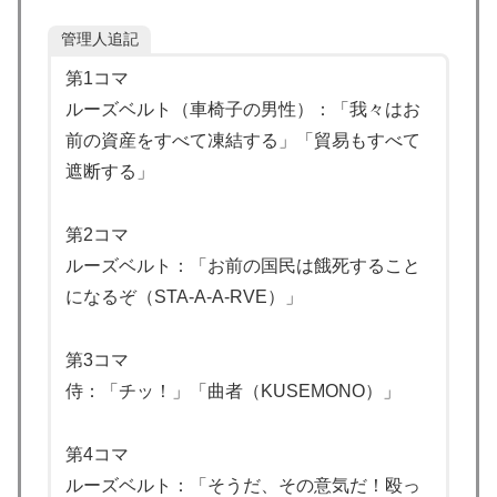
と日本人は何か適当に作る感じがしない・・・」「あれ
がまさに経験値である」
管理人追記
日本旅行キャンセルすべきか…1万年ぶり史上最大級の
▶
第1コマ
火山の兆し＝韓国の反応
ルーズベルト（車椅子の男性）：「我々はお
海外「剣が二回斬り合っただけで折れるのはどういうこ
▶
前の資産をすべて凍結する」「貿易もすべて
となんだ」満点なのに二度と起動しない理由…
遮断する」
若いカバがワニを枕にしてしまうまさかの瞬間！！
▶
第2コマ
韓国人「韓国に10年間の出場権剥奪や過去ワールドカッ
▶
ルーズベルト：「お前の国民は餓死すること
プ、オリンピック予選の記録削除を要求するFIFA公式制
裁を海外メディアが報道！」
になるぞ（STA-A-A-RVE）」
【朗報】レインボー池田、女子アナと結婚www
▶
第3コマ
国際的な小咄 読者投稿 中小企業診断士受験者向けのIT
▶
侍：「チッ！」「曲者（KUSEMONO）」
パスポート試験対策
ストーカーガチ勢は僅かな情報で垢特定出来るからね
▶
第4コマ
韓国人「残酷だった日帝強占期前後の写真を見てみよ
▶
ルーズベルト：「そうだ、その意気だ！殴っ