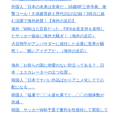
韓国人「この夏、韓国人が東京へ行くしかない理由がこ
▶
外国人「日本の未来は安泰だ」16歳MF三井寺眞、衝
ちら…」→「快適そうでめちゃくちゃ羨ましい…（ﾌﾞﾙ
撃ゴール！久保建英超え歴代2位の記録！3得点に絡
ﾌﾞﾙ」＝韓国の反応
む活躍で海外絶賛！【海外の反応】
欧州「日本だけ反則だろ…」 世界の『日本びいき』に
▶
海外「W杯は八百長だった」FIFA会長支持を表明し
ヨーロッパ全土から不満の声
たサッカー協会に海外大騒ぎ！（海外の反応）
【海外の反応】アルゼンチン協会、FIFA会長に断固たる
▶
大谷翔平がアンバサダーに就任した企業に世界が騒
支持を表明「隠す気もないんだなｗ」
然！←「酷いアイデアだ」（海外の反応）
【朗報】韓国人「日本のサッカー選手、90年代の映画ス
▶
ターかよ」
海外「お前らの国に他愛のない対立ってある？」日
韓国人「日本でヤバい作品ばかりアニメ化してて心配に
▶
本「エスカレーターの立つ位置」
なる…」
韓国人「日本でヤバい作品ばかりアニメ化してて心
韓国人「東京とソウルの宿泊費や交通費を徹底比較した
▶
配になる…」
結果判明した驚きの物価事情がこちらです」→「こんな
韓国人「猛暑で〇〇も疲れ果てた…〇〇の個体数が
に物価差があるの？‥」
急減」
韓国、サッカーW杯予選で審判を性接待して買収して