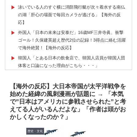
泳いでいる人のすぐ横に消防飛行艇が次々着水する南仏
▶
の湖「肝心の場面で毎回カメラが逃げる」【海外の反
応】
外国人「日本の未来は安泰だ」16歳MF三井寺眞、衝撃
▶
ゴール！久保建英超え歴代2位の記録！3得点に絡む活躍
で海外絶賛！【海外の反応】
韓国人「とある日本の飲食店で、韓国人店員が韓国人団
▶
体客と口論になった理由がこちら・・・」
外国人「使い捨てだ」FIFA会長、辞任危機でトランプ政
▶
権に泣き付くも無視されて海外失笑！【海外の反応】
【海外の反応】大日本帝国が太平洋戦争を
始めた経緯の風刺漫画が話題に → 「本気
海外「お前らの国に他愛のない対立ってある？」日本
▶
で”日本はアメリカに参戦させられた”と考
「エスカレーターの立つ位置」
えてる人がいるんだよな」「作者は頭がお
ワールドカップは誰のものか FIFA新会社構想が10日
▶
かしくなったのか？」
足らずで撤回された理由【海外の反応・解説】
韓国人「日本のアニメ業界で100年続いている暗黙の伝
▶
歴史・文化
統がこちら・・・」