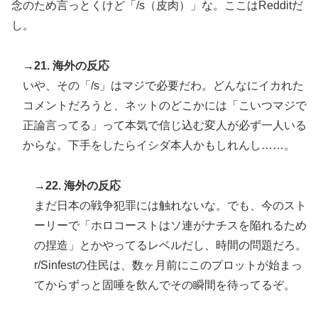
念のため言っとくけど「/s（皮肉）」な。ここはRedditだ
し。
→21. 海外の反応
いや、その「/s」はマジで必要だわ。どんなにイカれた
コメントだろうと、ネットのどこかには「こいつマジで
正論言ってる」って本気で信じ込む変人が必ず一人いる
からな。下手をしたらイシダ本人かもしれんし……。
→22. 海外の反応
まだ日本の戦争犯罪には触れないな。でも、今のスト
ーリーで「ホロコーストはソ連がナチスを陥れるため
の捏造」とかやってるレベルだし、時間の問題だろ。
r/Sinfestの住民は、数ヶ月前にこのプロットが始まっ
てからずっと固唾を飲んでその瞬間を待ってるぞ。