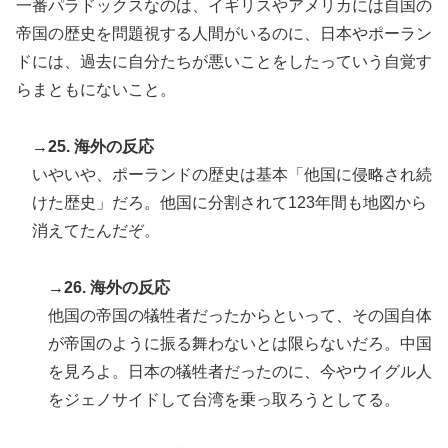
一番パラドックスなのは、イギリスやアメリカには自国の
帝国の歴史を問題視する人間がいるのに、日本やポーラン
ドには、過去に自分たちが悪いことをしたっていう自覚す
らまともにないこと。
→25. 海外の反応
いやいや、ポーランドの歴史は基本「他国に侵略され続
けた歴史」だろ。他国に分割されて123年間も地図から
消えてたんだぞ。
→26. 海外の反応
他国の帝国の犠牲者だったからといって、その国自体
が帝国のように振る舞わないとは限らないだろ。中国
を見ろよ。日本の犠牲者だったのに、今やウイグル人
をジェノサイドして台湾を乗っ取ろうとしてる。