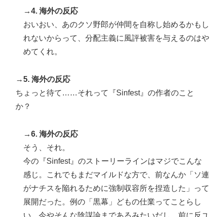
→4. 海外の反応
おいおい、あのクソ野郎が仲間を自称し始めるかもし
れないからって、分配主義に風評被害を与えるのはや
めてくれ。
→5. 海外の反応
ちょっと待て……それって『Sinfest』の作者のこと
か？
→6. 海外の反応
そう、それ。
今の『Sinfest』のストーリーラインはマジでこんな
感じ。これでもまだマイルドな方で、前なんか「ソ連
がナチスを陥れるために強制収容所を捏造した」って
展開だった。例の「黒幕」どもの仕業ってことらし
い。今やそんな陰謀論まであるみたいだし、前に反ユ