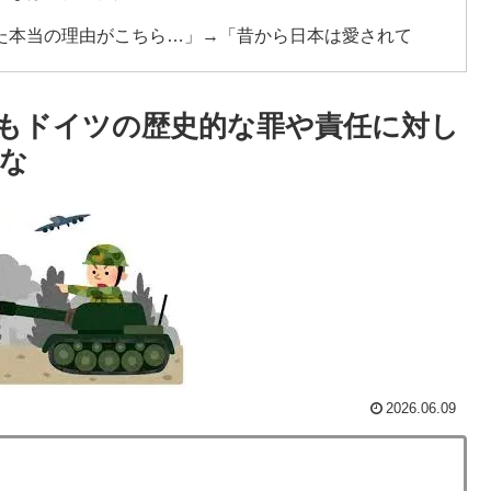
た本当の理由がこちら…」→「昔から日本は愛されて
級紙も驚愕した極限の中の日本人の姿に世界が衝撃
もドイツの歴史的な罪や責任に対し
日本の富士山・大阪城・桜が描かれ物議＝韓国の反応
な
接待”報道・・・」→「2002年の審判買収が事実だったの
・...
往する中国www」
長に確固たる支持を表明「隠す気もないんだなｗ」
めてみたｗｗｗｗ」
つあるよな → 「どうせアメリカは中国製AIを規制する
2026.06.09
る気がする」