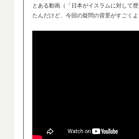
とある動画（「日本がイスラムに対して歴
韓国人「我が国がクウェート戦で行った審判
▶
たんだけど、今回の疑問の背景がすごくよ
メなやつ…（ﾌﾞﾙﾌﾞﾙ」＝韓国の反応
【海外の反応】日本政府が、アメリカ政府に
▶
て警告 → 「若者票を集めたいんだろうな」
【海外の反応】アルゼンチン協会、FIFA会
▶
海外「日本はさすが過ぎるｗ」 日本は野生
▶
海外「日本なんて行くんじゃなかった…」 
▶
失望する事態に
英国人「安心感が違う」冨安健洋、パレス移
▶
が気づく..【海外の反応】
【海外の反応】“新タナスコ”のディアスが地
▶
【夏の風物詩】「うるさい」で消える?“盆踊り
▶
ント盆ダンス”も