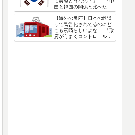
て実際どうなの？」 → 「中
「日本を批判するが韓国も
国と韓国の関係と比べたら
ベトナムで酷いことをして
全然マシだぞ」「"反省も歴
たよね？」
【海外の反応】日本の鉄道
史教育もしないドイツ"って
って民営化されてるのにど
感じ」
こも素晴らしいよな → 「政
府がうまくコントロールし
てる感じ」「背景を踏まえ
ると日本のモデルを欧米に
導入するのは無理なんだよ
な」