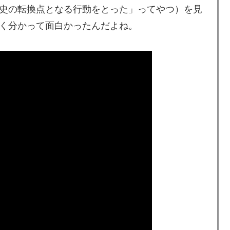
史の転換点となる行動をとった」ってやつ）を見
買収が本当に深刻である理由がこちら…」→「これはダ
く分かって面白かったんだよね。
よるネットミームとしての任天堂やポケモン使用に対し
「任天堂の法務部隊が出てくるぞ」
長に断固たる支持を表明「隠す気もないんだなｗ」
動物の喧嘩さえ可愛くなってしまうと世界が騒然
日本を知ってしまったディズニー信者、帰国後『本家』に
籍当日にデビュー！圧巻3連続ブロックも披露で現地サポ
雷すぎる件「大谷と山本だけしかまともな契約がない…」
”存続の危機 会場数は20年で半減 騒音対策で“サイレ