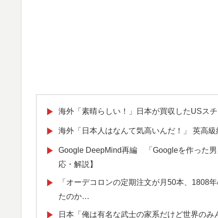
海外「素晴らしい！」日本が買収したUSス
▶
海外「日本人はなんて気高いんだ！」 英高
▶
Google DeepMind再編 「Google
▶
応・解説】
「オーデコロンの定期注文が月50本、1808
▶
たのか…
日本「俺は有名な武士の家系だけど世界のみ
▶