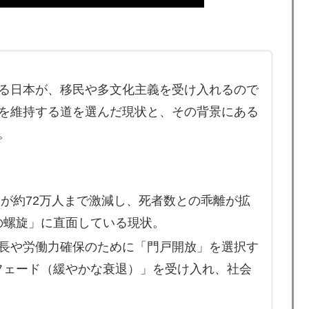
のロウソクを何度も吹き消した7歳、その日だけ皿が回っ
うんこが食べられるぞ」←こんなやつが実在する事実
る日本が、移民や多文化主義を受け入れるので
でも大騒ぎに・・・2002年W杯4強の記録取り消しの声
う価値がある」「国民や国が築いた国格をサッカー選手が
を維持する道を選んだ現状と、その背景にある
。
接待は慣行だった』と衝撃発言！日韓ワールドカップ4強
生数が約72万人まで激減し、死者数との乖離が拡
療チーム、海外でも凄すぎると絶賛
の螺旋」に直面している現状。
杯ポット1入りに現実味!?2030大会で出場枠「64」な
成長や労働力確保のために「門戸開放」を選択す
視線！【海外の反応】
フェード（緩やかな衰退）」を受け入れ、社会
国サッカー協会による国際試合の審判買収が発覚し大騒