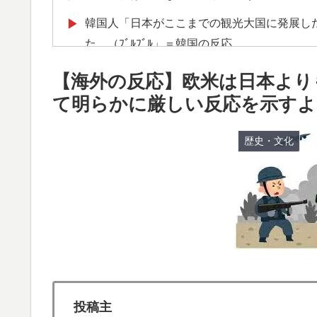
韓国人「日本がここまでの観光大国に発展し
▶
た…（ﾌﾞﾙﾌﾞﾙ」＝韓国の反応
海外「日本人はなんて気高いんだ！」 英高
▶
【海外の反応】欧米は日本より
3.1節がある月なのに…3月のカレンダーに
▶
て明らかに厳しい反応を示すよ
韓国人「韓国サッカー協会、外国人審判に“性
▶
歴史・文化
か？」「日本人が言ってたこと正しかったね・・
海外「消火栓もフェイクだから消防士が右往左
▶
【海外の反応】アルゼンチン協会、FIFA会
▶
外国人「俺達が見かけたヤバすぎる髪型を集
▶
【海外の反応】中国がAI開発の主導権を握りつ
▶
んだろうな」「自動車産業と同じ道を歩んで
【朗報】寺田心、ベンチプレス110kgwww
▶
投稿主