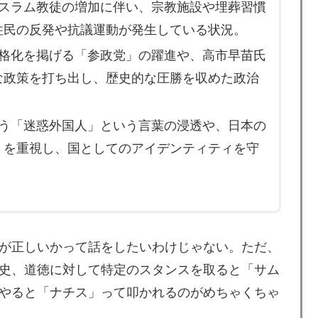
イスラム教徒の増加に伴い、宗教施設や埋葬習慣
ベルで美しい…！」外国人が感動する日本の景色と
住民の反発や抗議運動が発生している状況。
厳格化を掲げる「参政党」の躍進や、高市早苗氏
ご覧ください」→「マッサージ効果は間違いないねｗ」
な政策を打ち出し、歴史的な圧勝を収めた政治
ット殺害を武装組織が主張。
伴う「迷惑外国人」という言葉の浸透や、日本の
。思想関係なく応援しようよ」
」を重視し、国としてのアイデンティティを守
寺眞、衝撃ゴール！久保建英超え歴代2位の記録！3得点に
られなかった結果」
が正しいかって話をしたいわけじゃない。ただ、
史、道徳に対して特定のスタンスを取ると「サム
やると「ナチス」って叩かれるのがめちゃくちゃ