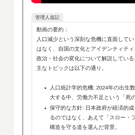
「これ以上続けるならケーキは無しだよ」娘
▶
てこなかった
管理人追記
スカトロ野郎「今日仕事が終わったらやっと
▶
動画の要約：
人口減少という深刻な危機に直面してい
韓国人「韓国サッカー協会の性接待報道、海外
▶
も」→「マジで国の恥だ」「2002年まで疑
はなく、自国の文化とアイデンティティ
足で蹴り飛ばすね」
政治・社会の変化について解説している
韓国人「韓国サッカー協会関係者が『不適切
主なトピックは以下の通り。
▶
にも疑いの視線が向けられる」
人口統計学的危機: 2024年の出
大地震が起きても手術をやり遂げる日本の医
▶
大する中、労働力不足という「死
外国人「アジア杯で優勝するんだ」日本代表、W
▶
保守的な方針: 日本政府が経済的
ら追い風に！アメリカ人もポット1争いに熱
るのではなく、あえて「スロー・
海外「2002年も審判を買収したのか！」韓
▶
構造を守る道を選んだ背景。
ぎ！【海外の反応】