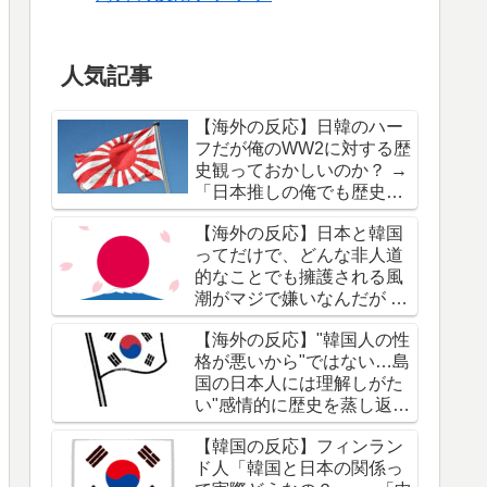
人気記事
【海外の反応】日韓のハー
フだが俺のWW2に対する歴
史観っておかしいのか？ →
「日本推しの俺でも歴史改
変は引くわ」「洗脳と不十
【海外の反応】日本と韓国
分な教育の賜物だな」
ってだけで、どんな非人道
的なことでも擁護される風
潮がマジで嫌いなんだが →
「"日本はWW2で酷いこと
【海外の反応】"韓国人の性
をしたことを誰も知らな
格が悪いから"ではない…島
い"って本気で言ってるの
国の日本人には理解しがた
か？」「ネットのやり過ぎ
い"感情的に歴史を蒸し返
じゃないか？」
す"根本原因 → 「自分たち
【韓国の反応】フィンラン
の被害者意識は高いのに加
ド人「韓国と日本の関係っ
害者意識が低すぎるわ」