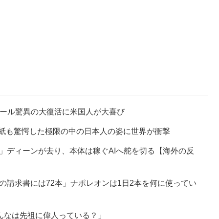
チール驚異の大復活に米国人が大喜び
級紙も驚愕した極限の中の日本人の姿に世界が衝撃
を作った男」ディーンが去り、本体は稼ぐAIへ舵を切る【海外の反
年の請求書には72本」ナポレオンは1日2本を何に使ってい
んなは先祖に偉人っている？」