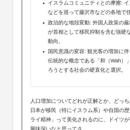
イスラムコミュニティとの摩擦: 
海外「日本のこの場所は現実とは思えないレ
▶
などを巡って藤沢市などの各地で
は・・・？【海外の反応】
政治的な地殻変動: 外国人政策の
韓国人「“韓国サッカー”性接待の試合結果を
▶
が首相として移民抑制を含む強硬
「これが本当のベッドサッカーだ」
動向。
インドネシアの西パプアでアメリカ人パイロ
▶
国民意識の変容: 観光客の増加に
ぺこぱ松蔭寺「みんな右とか左とか拘りすぎ
▶
伝統的な概念である「和（Wah）
外国人「日本の未来は安泰だ」16歳MF三井
▶
ろうとする社会の硬直化と選択。
絡む活躍で海外絶賛！【海外の反応】
韓国人「日本の柴犬くん散歩中の暑さに耐え
▶
人口増加についてどれが正解とか、どっち
日本が移民（特にイスラム系）や自国の歴
ライ精神」って美化されるのに、ドイツが
興味深いなと思ってさ。