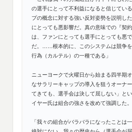
ら・・・」
の選手にとって不利益になると信じてい
プの概念に対する強い反対姿勢を説明し
海外「”京都の鳥”は良いぞ」小規模だけどお
▶
にとっても悪影響だ。真の意味での『契
外国人「親子丼という日本の料理の直訳を知
▶
は、ファンにとっても選手にとっても悪
ヒロアカの葉隠ちゃんって透明なうんこする
▶
だ。……根本的に、このシステムは競争
海外「いいパンチだった」超大物YouYube
▶
行為（カルテル）の一種である」
海外「全部日本の真似だったのか…」 日本の
▶
話題に
ニューヨークで火曜日から始まる四半期オー
なサラリーキャップの導入を狙うオーナ
韓国人「手術中に震度6強の地震、その時の
▶
てきても、選手会は決して屈しない」と
鳥肌立った」「こういう姿は韓国も見習わな
係者も同じように行動したはずだ」【熊本地
イヤー氏は組合の強さを改めて強調した
英国人「安心感が違う」冨安健洋、パレス移
▶
が気づく..【海外の反応】
「我々の組合がバラバラになったことは
絶対にない。我々の歴史から（選手会が