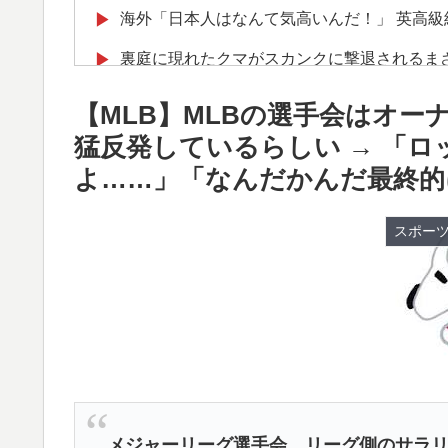
海外「日本人はなんて気高いんだ！」 英高
▶
裏庭に現れたクマがスカンクに撃退されるま
▶
海外「日本の科学者が猫の寿命を2倍に上げ
▶
【MLB】MLBの選手会はオ
海外「日本が正しい！」優しい日本人に甘え
▶
猛反発しているらしい → 「
よ……」「なんだかんだ最終的
海外「この日本アニメはマジでぶっ飛んでる
▶
本アニメとは・・・？ 海外の反応
スポー
【MLB】ドジャースファン「7連敗はしんどい
▶
年暑い季節に負けることが増えるけど結局10
【海外の反応】“新タナスコ”のディアスが地
▶
海外「凄すぎる！」折り紙と並ぶあの日本の
▶
韓国人「台風で品不足になった沖縄のスーパ
▶
たんです…」
メジャーリーグ選手会、リーグ側のサラ