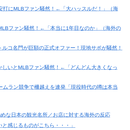
安打にMLBファン騒然！←「大ハッスルだ！」（海
MLBファン騒然！←「本当に1年目なのか」（海外の
トルコ名門が巨額の正式オファー！現地サポが騒然！
しいとMLBファン騒然！←「どんどん大きくなっ
ームラン競争で柵越えを連発「現役時代の噂は本当
勧めな日本の観光名所／お店に対する海外の反応
いと感じるものがこちら・・・」