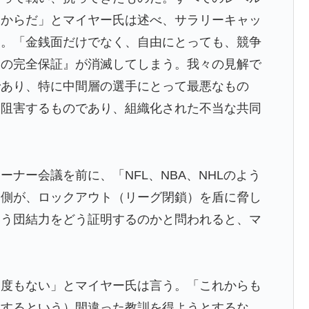
るからだ」とマイヤー氏は述べ、サラリーキャッ
た。「金銭面だけでなく、自由にとっても、競争
勧めな日本の観光名所／お店に対する海外の反応
約の完全保証』が消滅してしまう。我々の見解で
ってしまった…」
であり、特に中間層の選手にとって最悪なもの
の？
を阻害するものであり、組織化された不当な共同
rが伝説のボクサーマイク・タイソンにパンチを食らうｗｗ
普通のテレビ番組が最新SNSの数十年先を行っていたと
ナー会議を前に、「NFL、NBA、NHLのよう
ー側が、ロックアウト（リーグ閉鎖）を盾に脅し
日本の医療スタッフたちの姿をご覧ください」→「マジで
いう団結力をどう証明するのかと問われると、マ
いと」「あんな状況なら日本だけではなく韓国の医療関
震】
。
籍当日にデビュー！圧巻3連続ブロックも披露で現地サポ
一度もない」とマイヤー氏は言う。「これからも
屈するという）間違った教訓を得ようとするな