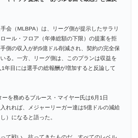
上田綺世の獲得に動き出して海外大騒ぎ！（海外の反
杯ポット1入りに現実味!?2030大会で出場枠「64」な
手会（MLBPA）は、リーグ側が提示したサラリ
視線！【海外の反応】
イロール・フロア（年俸総額の下限）の提案を拒
トルコ名門が巨額の正式オファー！現地サポが騒然！
手側の収入が約5億ドル削減され、契約の完全保
ている。一方、リーグ側は、このプランは収益を
・スペイン戦で『韓国に奪われた』と欧州の大手メディア
導入1年目には選手の総報酬が増加すると反論して
った」
2011〜12年の国際試合における外国審判への接待疑惑
ターを務めるブルース・マイヤー氏は6月1日
入れれば、メジャーリーガー達は5億ドルの減給
ものが売れてるらしい！ｗ」外国人が驚いた日本の商品
なし）になると語った。
をかけないというけど、実際の現地の様子がこち
たって戦い、抗ってきたものだ。すべてのレベル