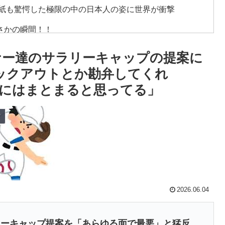
級紙も驚愕した極限の中の日本人の姿に世界が衝撃
さかの瞬間！！
る注射剤を開発。これこそノーベル賞だろ！」
ーナー達のサラリーキャップの提案に
る外国人に海外が大騒ぎ
ロックアウトとか勘弁してくれ
にはまとまると思ってる」
！ｗ」外国人が予測不可能でぶっ飛んでると評価した日
ツ
わ……」 → 「まだまだ7.5ゲーム差もあるんだぞ」「毎
月には勝って終わるんだよ」
雷すぎる件「大谷と山本だけしかまともな契約がない…」
偉大な発明に海外がびっくり仰天
2026.06.04
ーに行ってみたら、なぜか辛ラーメンだけ売れ残ってい
リーキャップ提案を「あらゆる面で最悪」と猛反