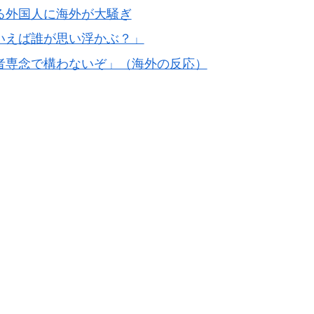
る外国人に海外が大騒ぎ
いえば誰が思い浮かぶ？」
者専念で構わないぞ」（海外の反応）