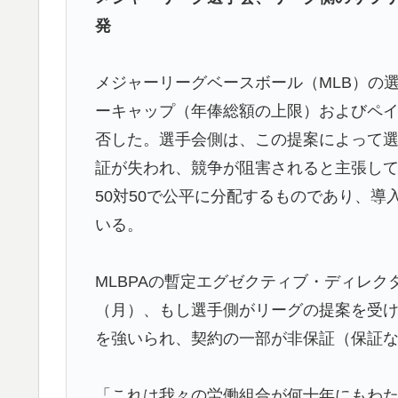
海外「プレミアのレベルか？」ブライトンが
▶
発
応）
外国人「アジア杯で優勝するんだ」日本代表、W
▶
メジャーリーグベースボール（MLB）の選
ら追い風に！アメリカ人もポット1争いに熱
ーキャップ（年俸総額の上限）およびペ
トルコ人「日本人まで獲るのか」上田綺世、
▶
否した。選手会側は、この提案によって選
【海外の反応】
証が失われ、競争が阻害されると主張し
韓国人「不適切接待疑惑、2002年イタリア
▶
50対50で公平に分配するものであり、
が一斉に報道！」
いる。
【衝撃】韓国人「日本の軽トラ、原型どこ行
▶
韓国人「韓国のイメージ失墜は免れないのか？
▶
MLBPAの暫定エグゼクティブ・ディレク
が海外で一斉に報じられる‥」
（月）、もし選手側がリーグの提案を受け
海外「今年、夏の暑さが厳しい日本でこんな
▶
を強いられ、契約の一部が非保証（保証
とは・・・？【海外の反応】
韓国人「日本は市民意識が高くて他人に迷惑
「これは我々の労働組合が何十年にもわ
▶