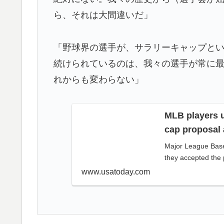
【韓国サッカー】性接待で審判買収！W杯予
▶
ら、それは大間違いだ」
【海外の反応】52歳イチロー、マ軍主催の
▶
たんだな…」
「野球界の選手が、サラリーキャップと
焦げだらけの業務用鉄板が水と蒸気で鏡のよ
▶
続けられているのは、我々の選手が常に
応】
れからも変わらない」
韓国人「本当にこれだけは日本がうらやまし
▶
【MLB】ドジャースファン「7連敗はしんどい
▶
MLB players u
年暑い季節に負けることが増えるけど結局10
cap proposal 
韓国人「織田信長の安土城の復元図と建築技
▶
Major League Baseb
失う‥」
they accepted the 
www.usatoday.com
海外「日本が正しい！」優しい日本人に甘え
▶