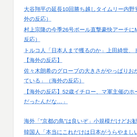
大谷翔平の延長10回勝ち越しタイムリー内野
外の反応）
村上宗隆の今季26号ポール直撃豪快アーチに
反応）
トルコ人「日本人まで獲るのか」上田綺世、
【海外の反応】
佐々木朗希のグローブの大きさがやっぱりおか
ている」（海外の反応）
【海外の反応】52歳イチロー、マ軍主催のホ
だったんだな…」
海外「”京都の鳥”は良いぞ」小規模だけどお
韓国人「本当にこれだけは日本がうらやまし