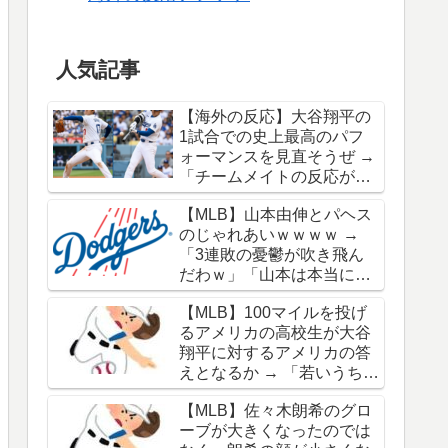
人気記事
【海外の反応】大谷翔平の
1試合での史上最高のパフ
ォーマンスを見直そうぜ →
「チームメイトの反応が凄
さを物語ってるな」「ワー
【MLB】山本由伸とパヘス
ルドシリーズで延長18回ま
のじゃれあいｗｗｗｗ →
でいった試合も凄かった」
「3連敗の憂鬱が吹き飛ん
だわｗ」「山本は本当にオ
シャレだな」
【MLB】100マイルを投げ
るアメリカの高校生が大谷
翔平に対するアメリカの答
えとなるか → 「若いうちか
ら神格化されても期待通り
【MLB】佐々木朗希のグロ
のキャリアを築けるのはほ
ーブが大きくなったのでは
んの一握りだからな」「大