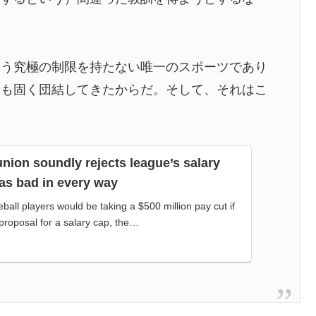
選7戦無敗の裏側
ホームラン競争で柵越えを連発「現役時代の噂は本当だっ
いう究極の制限を持たない唯一のスポーツであり
うにピカピカに「味が全部流れていく！」【海外の反
最も固く団結してきたからだ。そして、それはこ
いと感じるものがこちら・・・」
わ……」 → 「まだまだ7.5ゲーム差もあるんだぞ」「毎
nion soundly rejects league’s salary
月には勝って終わるんだよ」
as bad in every way
術の高さに韓国人が衝撃！」→「当時の技術力に言葉を
all players would be taking a $500 million pay cut if
proposal for a salary cap, the…
る外国人に海外が大騒ぎ