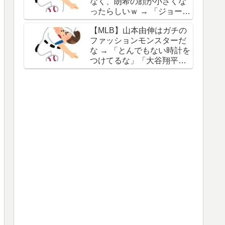
なく、朗希の顔が小さくな
谷の名前を出したのはクリ
ったらしいｗ → 「ジョーク
ック数稼ぎでしかないわ」
が出るってことは絶好調の
【MLB】山本由伸はガチの
証拠だな」「癖なのか精神
ファッションモンスターだ
的なものなのか分からない
な → 「とんでもない時計を
がいい方向に進んだのはい
つけてるな」「大谷翔平と
いことだ」
は真逆だな」