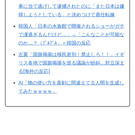
車に当て逃げして逮捕されたのに「また日本は嫌
韓しようとしている」と決めつけて責任転嫁
韓国人「日本の水族館で開催されるショーがガチ
で凄過ぎるんだけど…」→「こんなことが可能な
のか…？（ﾌﾞﾙﾌﾞﾙ」＝韓国の反応
左翼「国旗掲揚は移民差別！禁止しろ！！」イギ
リス各地で国旗掲揚を巡る議論が紛糾…対立深ま
る[海外の反応]
AI「物の使い方を真剣に間違えてる人間を生成し
てみたｗｗｗｗ」