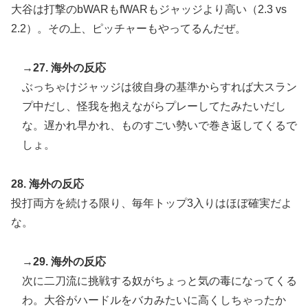
大谷は打撃のbWARもfWARもジャッジより高い（2.3 vs
2.2）。その上、ピッチャーもやってるんだぜ。
→27. 海外の反応
ぶっちゃけジャッジは彼自身の基準からすれば大スラン
プ中だし、怪我を抱えながらプレーしてたみたいだし
な。遅かれ早かれ、ものすごい勢いで巻き返してくるで
しょ。
28. 海外の反応
投打両方を続ける限り、毎年トップ3入りはほぼ確実だよ
な。
→29. 海外の反応
次に二刀流に挑戦する奴がちょっと気の毒になってくる
わ。大谷がハードルをバカみたいに高くしちゃったか