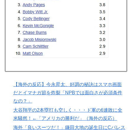
ーと同じ勝数なんだよな」
韓国人「せっかく日本に韓国風のメンチカツ屋をオープ
▶
ンしてあげたのに、ほとんど客が来なくて閉店したんだ
そうです…」
海外「これ美味しい！」米国で一番人気のおフランス製
▶
「日本のパン」に海外が大騒ぎ
「二人は父も母も同じきょうだいだった」2002年と
▶
2004年、別々に養子に迎えられた男の子と女の子が受
けたDNA検査
【あんこ】唐突になるんだけど、「魔法少女」ってどう
▶
【海外の反応】今永昇太、好調の秘訣はスマホ画面
思う？ 第2話 …まぁた侵略者か
だとイマナガ節を炸裂「NPBでは面白さが必須条件
海外「全部日本の真似だったのか…」 日本の普通のテ
▶
なの？」
レビ番組が最新SNSの数十年先を行っていたと話題に
大谷翔平の2本塁打も空しく・・・ド軍の6連敗に全
NPB時代の山本由伸の打撃練習にMLBファン騒然！
▶
米騒然！←「アメリカの勝利だ」（海外の反応）
←「大谷の後に打たそう！」（海外の反応）
海外「良いスーツだ！」鎌田大地の誕生日にCパレス
韓国人「PSG、日本の鈴木彩艶に約60億円で正式オファ
▶