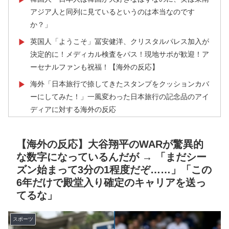
アジア人と同列に見ているというのは本当なのです
か？」
英国人「ようこそ」冨安健洋、クリスタルパレス加入が
▶
決定的に！メディカル検査をパス！現地サポが歓迎！ア
ーセナルファンも祝福！【海外の反応】
海外「日本旅行で捺してきたスタンプをクッションカバ
▶
ーにしてみた！」一風変わった日本旅行の記念品のアイ
ディアに対する海外の反応
【あんこ】唐突になるんだけど、「魔法少女」ってどう
▶
思う？ 第1話 高町流捕縛術に死角なし！
【海外の反応】大谷翔平のWARが驚異的
な数字になっているんだが → 「まだシー
【画像】フジテレビ2026入社新人アナウンサーwww
▶
ズン始まって3分の1程度だぞ……」「この
【海外の反応】なぜイチローはあんなに敬遠四球が多か
▶
6年だけで殿堂入り確定のキャリアを送っ
ったの？「45歳引退で通算打率.311の突然変異だぞ」
てるな」
英国人「ようこそ」冨安健洋、クリスタルパレス加入が
▶
決定的に！メディカル検査をパス！現地サポが歓迎！ア
スポーツ