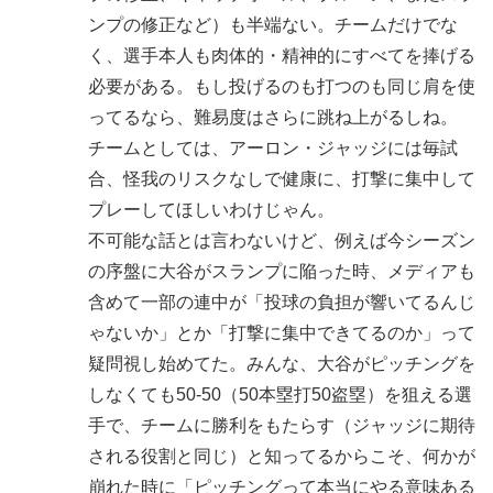
ンプの修正など）も半端ない。チームだけでな
く、選手本人も肉体的・精神的にすべてを捧げる
必要がある。もし投げるのも打つのも同じ肩を使
ってるなら、難易度はさらに跳ね上がるしね。
チームとしては、アーロン・ジャッジには毎試
合、怪我のリスクなしで健康に、打撃に集中して
プレーしてほしいわけじゃん。
不可能な話とは言わないけど、例えば今シーズン
の序盤に大谷がスランプに陥った時、メディアも
含めて一部の連中が「投球の負担が響いてるんじ
ゃないか」とか「打撃に集中できてるのか」って
疑問視し始めてた。みんな、大谷がピッチングを
しなくても50-50（50本塁打50盗塁）を狙える選
手で、チームに勝利をもたらす（ジャッジに期待
される役割と同じ）と知ってるからこそ、何かが
崩れた時に「ピッチングって本当にやる意味ある