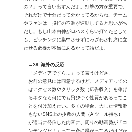
の？」って言い出すんだよ。打撃の方が重要で、
それだけで十分だって分かってるからね。チーム
やファンは、投打の不調が連動してると思いがち
だし。もし山本由伸がロハスくらい打てたとして
も、ピッチングに集中させずにわざわざ打席に立
たせる必要が本当にあるかって話だよ。
→38. 海外の反応
「メディアですら…」って言うけどさ。
お前の意見には同意するけど、メディアっての
はアクセス数やクリック数（広告収入）を稼げ
るネタなら何にでも飛びつく性質があるってこ
とを付け加えたい。多くの場合、大した情報源
もないSNS上の少数の人間（AIツール持ち）
が適当に発信した内容に、周りの動画勢が「コ
ンテンツだ！」って一斉に群がってるだけだか