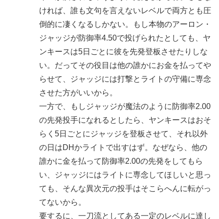
ければ、誰も文句を言えないレベルで両方とも圧
倒的に凄くなるしかない。もし本物のアーロン・
ジャッジが防御率4.50で投げられたとしても、ヤ
ンキースは5日ごとに彼を先発登板させたりしな
い。だってその役目は他の誰かにお金を払ってや
らせて、ジャッジには打撃とライトの守備に専念
させた方がいいから。
一方で、もしジャッジが魔法のように防御率2.00
の先発投手になれるとしたら、ヤンキースはおそ
らく5日ごとにジャッジを登板させて、それ以外
の日はDHかライトで出すはず。なぜなら、他の
誰かに金を払って防御率2.00の先発をしてもら
い、ジャッジにはライトに専念してほしいと思っ
ても、そんな異次元の投手はそこらへんに転がっ
てないから。
要するに、一刀流としてある一定のレベルに達し