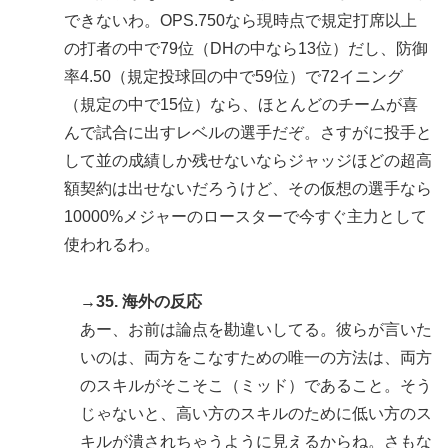
できないわ。OPS.750なら現時点で規定打席以上
の打者の中で79位（DHの中なら13位）だし、防御
率4.50（規定投球回の中で59位）で72イニング
（規定の中で15位）なら、ほとんどのチームが喜
んで試合に出すレベルの選手だぞ。さすがに投手と
して並の成績しか残せないならジャッジほどの超高
額契約は出せないだろうけど、その仮想の選手なら
10000%メジャーのロースターで今すぐ主力として
使われるわ。
→35. 海外の反応
あー、お前は論点を勘違いしてる。彼らが言いた
いのは、両方をこなすための唯一の方法は、両方
のスキルがそこそこ（ミッド）であること。そう
じゃないと、高い方のスキルのために低い方のス
キルが潰されちゃうように見えるからね。さもな