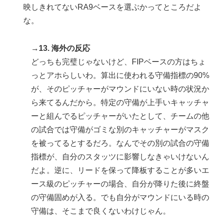
映しきれてないRA9ベースを選ぶかってところだよ
な。
→13. 海外の反応
どっちも完璧じゃないけど、FIPベースの方はちょ
っとアホらしいわ。算出に使われる守備指標の90%
が、そのピッチャーがマウンドにいない時の状況か
ら来てるんだから。特定の守備が上手いキャッチャ
ーと組んでるピッチャーがいたとして、チームの他
の試合では守備がゴミな別のキャッチャーがマスク
を被ってるとするだろ。なんでその別の試合の守備
指標が、自分のスタッツに影響しなきゃいけないん
だよ。逆に、リードを保って降板することが多いエ
ース級のピッチャーの場合、自分が降りた後に終盤
の守備固めが入る。でも自分がマウンドにいる時の
守備は、そこまで良くないわけじゃん。