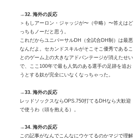
→32. 海外の反応
＞もしアーロン・ジャッジが〜（中略）〜答えはど
っちもノーだと思う。
これだからユニバーサルDH（全試合DH制）は最悪
なんだよ。セカンドスキルがそこそこ優秀であるこ
とのゲーム上の大きなアドバンテージが消えたせい
で、ここ100年で最も人気のある選手の足跡を追お
うとする奴が完全にいなくなっちゃった。
→33. 海外の反応
レッドソックスならOPS.750打てるDHなら大歓迎
で使うわ（頭を抱える）。
→34. 海外の反応
この記事がなんでこんなにウケてるのかマジで理解