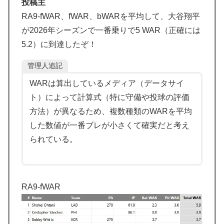
投稿主
ドイツの湖上に巨大な水上竜巻が発生し周囲が騒然！！
▶
RA9-fWAR、fWAR、bWARを平均して、大谷翔平
【海外の反応】ジョン・オルルードって「劣化版・元祖
▶
が2026年シーズンで一番乗りで5 WAR（正確には
大谷翔平」になれるくらいピッチャーとして通用した可
5.2）に到達したぞ！
能性あるの？ → 「脳の病気がなかったらもっととんで
もない選手だっただろうな」「やろうと思えば二刀流を
管理人追記
できるポテンシャルを持っていてもアメリカのシステム
WARは算出しているメディア（データサイ
が許さないんだよな」
ト）によって計算式（特に守備や投球の評価
外国人「2026年バロンドールは誰が受賞すべき?」エン
▶
方法）が異なるため、複数種類のWARを平均
バペ、今季無冠でも初受賞か!?海外ファンが考える本命
した数値が一番ブレが小さくて確実だと考え
とは!?【海外の反応】
られている。
韓国人「日本の女子高生のセーラー服と外国人観光客の
▶
関係性」
【海外の反応】舛添元東京都知事「日本は外国人労働者
▶
の受け入れ準備ができていない」 → 「変化を嫌い過ぎ
RA9-fWAR
て準備なんて一生できないぞ」「少子化が問題として挙
がったのは何年も前の話なのに」