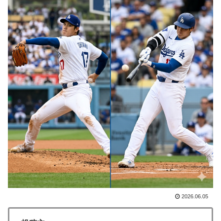
ーセナルファンも祝福！【海外の反応】
【海外の反応】南アのGK、ペナルティエリアを壮大に
▶
勘違いして一発退場「どんな空間認識能力だよｗ」
突進してきた牛を跳び越えたら、牛が固まって動かなく
▶
なった闘牛場の映像【海外の反応】
英国人「日本代表で一番好き」上田綺世、プレミア移籍
▶
が浮上！現地サポが大興奮！獲得を望む声が殺到！【海
外の反応】
英国人「ようこそ」冨安健洋、クリスタルパレス加入が
▶
決定的に！メディカル検査をパス！現地サポが歓迎！ア
ーセナルファンも祝福！【海外の反応】
韓国人「台風接近中だけど日本には台風クラブというの
▶
があったんだね」
韓国人「トヨタが2027年に次世代ハイブリッドバッテ
▶
リーを導入へ！最大1000kmの航続距離や超高速充電を
2026.06.05
目指す」