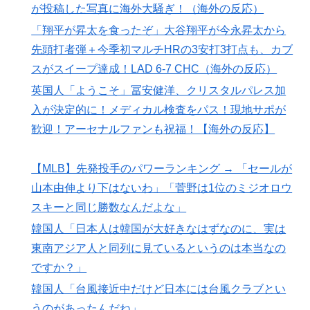
が投稿した写真に海外大騒ぎ！（海外の反応）
ー・・・」→「あいつがそれほどなのか（ブルブル）」
「レギュラーとして出れるとは思わないけど、それでも
「翔平が昇太を食ったぞ」大谷翔平が今永昇太から
やっぱり羨ましいね」
先頭打者弾＋今季初マルチHRの3安打3打点も、カブ
海外「蘇生した母親は翌日には母乳をあげていた。で、
▶
スがスイープ達成！LAD 6-7 CHC（海外の反応）
次の患者に顔面を殴られた」医師たちが語る忘れられな
英国人「ようこそ」冨安健洋、クリスタルパレス加
い症例…
入が決定的に！メディカル検査をパス！現地サポが
海外「これが文明か！」日本に比べて超石器時代だった
▶
歓迎！アーセナルファンも祝福！【海外の反応】
英国に海外が大騒ぎ
【MLB】先発投手のパワーランキング → 「セールが
山本由伸より下はないわ」「菅野は1位のミジオロウ
スキーと同じ勝数なんだよな」
韓国人「日本人は韓国が大好きなはずなのに、実は
東南アジア人と同列に見ているというのは本当なの
ですか？」
韓国人「台風接近中だけど日本には台風クラブとい
うのがあったんだね」