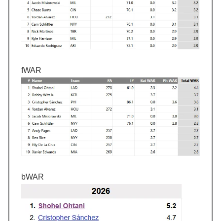
日本で婚活する韓国人男性が急増「日本の女性は優し
▶
い」【タイ人の反応】
韓国の24時間無人のラーメン屋に世界が騒然！←「なん
▶
て文明的なんだ！」（海外の反応）
海外「日本のアニメは世界観や設定の作り込みが半端じ
▶
fWAR
ゃない…！」外国人を夢中ににする世界観の作品と
は・・・？ 海外の反応
韓国人「悲報：日本と韓国の立場が完全に逆転してしま
▶
った模様…」→「日本を笑って見てたのに…（ﾌﾞﾙﾌﾞﾙ」
＝韓国の反応
外国人「お前ら日本のアルフォートというチョコレート
▶
知ってる？」
海外「世界で日本を死守するぞ！」 日本の消防署を訪
▶
bWAR
れたちびっ子集団が世界をメロメロに
【MLB】先発投手のパワーランキング → 「セールが山
▶
本由伸より下はないわ」「菅野は1位のミジオロウスキ