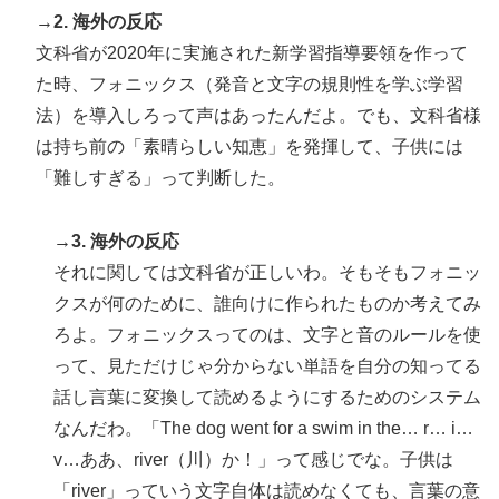
→2. 海外の反応
文科省が2020年に実施された新学習指導要領を作って
た時、フォニックス（発音と文字の規則性を学ぶ学習
法）を導入しろって声はあったんだよ。でも、文科省様
は持ち前の「素晴らしい知恵」を発揮して、子供には
「難しすぎる」って判断した。
→3. 海外の反応
それに関しては文科省が正しいわ。そもそもフォニッ
クスが何のために、誰向けに作られたものか考えてみ
ろよ。フォニックスってのは、文字と音のルールを使
って、見ただけじゃ分からない単語を自分の知ってる
話し言葉に変換して読めるようにするためのシステム
なんだわ。「The dog went for a swim in the… r… i…
v…ああ、river（川）か！」って感じでな。子供は
「river」っていう文字自体は読めなくても、言葉の意