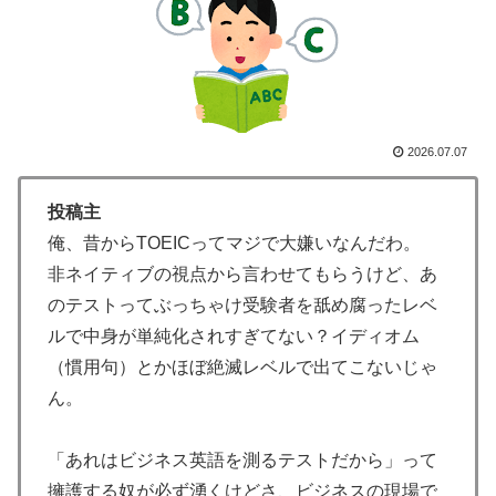
大地震が起きても手術をやり遂げる日本の医療チーム、
▶
海外でも凄すぎると絶賛
【衝撃】韓国人「日本の名門女子校、漫画のままかよ」
▶
インドネシアの西パプアでアメリカ人パイロット殺害を
▶
武装組織が主張。
2026.07.07
外国人「俺達が見かけたヤバすぎる髪型を集めてみたｗ
▶
投稿主
ｗｗｗ」
俺、昔からTOEICってマジで大嫌いなんだわ。
外国人「アジア杯で優勝するんだ」日本代表、W杯ポッ
▶
非ネイティブの視点から言わせてもらうけど、あ
ト1入りに現実味!?2030大会で出場枠「64」なら追い風
のテストってぶっちゃけ受験者を舐め腐ったレベ
に！アメリカ人もポット1争いに熱視線！【海外の反
応】
ルで中身が単純化されすぎてない？イディオム
（慣用句）とかほぼ絶滅レベルで出てこないじゃ
【海外の反応】アルゼンチン協会、FIFA会長に断固たる
▶
ん。
支持を表明「隠す気もないんだなｗ」
【海外の反応】中国がAI開発の主導権を握りつつあるよ
▶
「あれはビジネス英語を測るテストだから」って
な → 「どうせアメリカは中国製AIを規制するんだろう
擁護する奴が必ず湧くけどさ、ビジネスの現場で
な」「自動車産業と同じ道を歩んでる気がする」