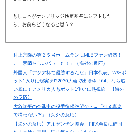
「国民や国が築いた国格をサッカー選手が足で蹴り飛ば
すね」
もし日本がケンブリッジ検定基準にシフトした
英国人「安心感が違う」冨安健洋、パレス移籍当日にデ
▶
ら、お前らどうなると思う？
ビュー！圧巻3連続ブロックも披露で現地サポが気づく..
【海外の反応】
「1個9,983キロカロリー、成人が4〜5日かけて食べる
▶
村上宗隆の第２５号ホームランにMLBファン騒然！
量」店名は『心臓発作グリル』、そこで本当に心臓発作
が起きた日
←「素晴らしいパワーだ！」（海外の反応）
Google DeepMind再編 「Googleを作った男」ディー
▶
外国人「アジア杯で優勝するんだ」日本代表、W杯ポ
ンが去り、本体は稼ぐAIへ舵を切る【海外の反応・解
ット1入りに現実味!?2030大会で出場枠「64」なら追
説】
い風に！アメリカ人もポット1争いに熱視線！【海外
韓国人「日本メディアが大型台風13号が急カーブで韓国
▶
の反応】
方面に向かって来ると予報！」→「予想外の進路‥」
大谷翔平の今季中の投手復帰絶望か？←「打者専念
【夏の風物詩】「うるさい」で消える?“盆踊り”存続の
▶
で構わないぞ」（海外の反応）
危機 会場数は20年で半減 騒音対策で“サイレント盆
【海外の反応】アルゼンチン協会、FIFA会長に確固
ダンス”も