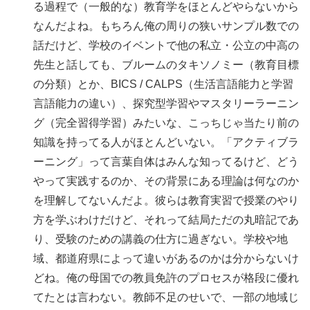
る過程で（一般的な）教育学をほとんどやらないから
なんだよね。もちろん俺の周りの狭いサンプル数での
話だけど、学校のイベントで他の私立・公立の中高の
先生と話しても、ブルームのタキソノミー（教育目標
の分類）とか、BICS / CALPS（生活言語能力と学習
言語能力の違い）、探究型学習やマスタリーラーニン
グ（完全習得学習）みたいな、こっちじゃ当たり前の
知識を持ってる人がほとんどいない。「アクティブラ
ーニング」って言葉自体はみんな知ってるけど、どう
やって実践するのか、その背景にある理論は何なのか
を理解してないんだよ。彼らは教育実習で授業のやり
方を学ぶわけだけど、それって結局ただの丸暗記であ
り、受験のための講義の仕方に過ぎない。学校や地
域、都道府県によって違いがあるのかは分からないけ
どね。俺の母国での教員免許のプロセスが格段に優れ
てたとは言わない。教師不足のせいで、一部の地域じ