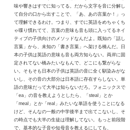
味や響きはすでに知ってる。だから文字を音に分解し
て自分の口から出すことで、「あ、あの言葉か！」っ
て理解できるわけ。つまり、すでに英語をめちゃくち
ゃ喋り慣れてて、言葉の意味も音も頭に入ってるネイ
ティブの子供向けのメソッドなんだよ。既知の「話し
言葉」から、未知の「書き言葉」へ架ける橋んだ。日
本の子供は英語の意味も音も両方知らない。両岸に固
定されてない橋みたいなもんで、どこにも繋がらな
い。そもそも日本の子供は英語の音に全く馴染みがな
いし、その音の大部分は日本語に存在すらしない。単
語の意味だって大半は知らないだろ。フォニックスで
「ea」の音を教えようとしたら、「steal」とか
「meal」とか「real」みたいな単語を使うことになる
けど、そんなの一般の中学後半まで出てこないし、そ
の時点でも大半の生徒は理解してない。もっと前段階
で、基本的な子音や短母音を教えるにしても、