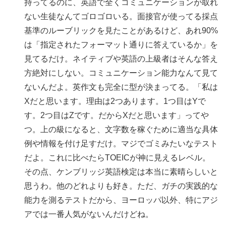
持ってるのに、英語で全くコミュニケーションが取れ
ない生徒なんてゴロゴロいる。面接官が使ってる採点
基準のルーブリックを見たことがあるけど、あれ90%
は「指定されたフォーマット通りに答えているか」を
見てるだけ。ネイティブや英語の上級者はそんな答え
方絶対にしない。コミュニケーション能力なんて見て
ないんだよ。英作文も完全に型が決まってる。「私は
Xだと思います。理由は2つあります。1つ目はYで
す。2つ目はZです。だからXだと思います」ってや
つ。上の級になると、文字数を稼ぐために適当な具体
例や情報を付け足すだけ。マジでゴミみたいなテスト
だよ。これに比べたらTOEICが神に見えるレベル。
その点、ケンブリッジ英語検定は本当に素晴らしいと
思うわ。他のどれよりも好き。ただ、ガチの実践的な
能力を測るテストだから、ヨーロッパ以外、特にアジ
アでは一番人気がないんだけどね。