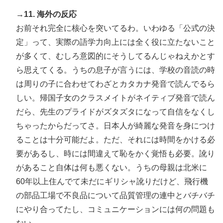
→11. 海外の反応
お前それ完全に核心を突いてるわ。いわゆる「公式の決
定」って、実際の語学力向上には全く役に立たないこと
が多くて、むしろ意図的にそうしてるんじゃねえかとす
ら思えてくる。うちの息子が言うには、学校の音読の時
は周りの子に合わせてわざとカタカナ発音で読んでるら
しい。帰国子女のクラスメイトがネイティブ発音で読ん
だら、先生のプライドがズタズタになって自信をなくし
ちゃったからだってさ。日本人が綺麗な発音を身につけ
ることは十分可能だよ。ただ、それには時間をかける必
要があるし、時には間違えて恥をかく覚悟も必要。訛り
があること自体は何も悪くない。うちの母親は北米に
60年以上住んでて未だにギリシャ訛りだけど、飛行機
の部品工場で不良品について品質管理の連中とバチバチ
にやり合ってたし、コミュニケーションには何の問題も