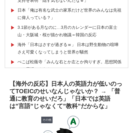
支持を表明「隠す気もないんだなｗ」
日本「俺は有名な武士の家系だけど世界のみんなは先祖
▶
に偉人っている？」
3.1節がある月なのに…3月のカレンダーに日本の富士
▶
山・大阪城・桜が描かれ物議＝韓国の反応
海外「日本はさすが過ぎるｗ」 日本は野生動物の喧嘩
▶
さえ可愛くなってしまうと世界が騒然
ぺこぱ松蔭寺「みんな右とか左とか拘りすぎ。思想関係
▶
なく応援しようよ」
海外「日本人はなんて気高いんだ！」 英高級紙も驚愕
▶
【海外の反応】日本人の英語力が低いのっ
した極限の中の日本人の姿に世界が衝撃
てTOEICのせいなんじゃないか？ → 「普
海外「日本なんて行くんじゃなかった…」 日本を知っ
▶
通に教育のせいだろ」「日本では英語
てしまったディズニー信者、帰国後『本家』に失望する
は”言語”じゃなくて”教科”だからな」
事態に
その他
スカトロ野郎「今日仕事が終わったらやっとうんこが食
▶
べられるぞ」←こんなやつが実在する事実