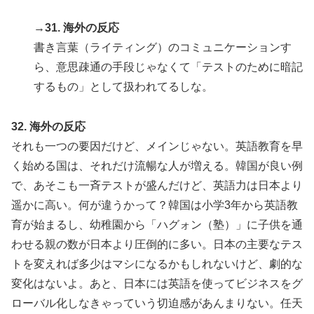
→31. 海外の反応
書き言葉（ライティング）のコミュニケーションす
ら、意思疎通の手段じゃなくて「テストのために暗記
するもの」として扱われてるしな。
32. 海外の反応
それも一つの要因だけど、メインじゃない。英語教育を早
く始める国は、それだけ流暢な人が増える。韓国が良い例
で、あそこも一斉テストが盛んだけど、英語力は日本より
遥かに高い。何が違うかって？韓国は小学3年から英語教
育が始まるし、幼稚園から「ハグォン（塾）」に子供を通
わせる親の数が日本より圧倒的に多い。日本の主要なテス
トを変えれば多少はマシになるかもしれないけど、劇的な
変化はないよ。あと、日本には英語を使ってビジネスをグ
ローバル化しなきゃっていう切迫感があんまりない。任天