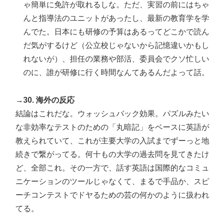
ゃ簡単に免許が取れるしな。ただ、実習の前にはちゃ
んと指導法のユニットがあったし、最新の教育学を学
んでた。日本にも研修の予算はあるってどこかで読ん
だ気がするけど（公立校じゃないから記憶違いかもし
れないが）、担任の業務や部活、委員会でクソ忙しい
のに、誰が研修に行く時間なんてあるんだよって話。
→30. 海外の反応
結論はこれだな。ウォッシュバック効果。パズルみたい
な非効率なテストのための「丸暗記」をベースに英語が
教えられていて、これが主要大学の入試までずーっと地
続きで繋がってる。何十もの大学の過去問を見てきたけ
ど、全部これ。その一方で、話す英語は国際的なコミュ
ニケーションのツールじゃなくて、まるで手品か、スピ
ーチコンテストでドヤるための芸の何かのように扱われ
てる。