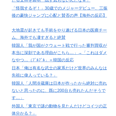
たる支持を表明「隠す気もないんだなｗ」
海外「親が買った覚えのないプレゼントが山積みなのに
▶
「怪我するぞ！」30歳でのメジャーデビュー、三振
誰も騒がない」サンタ映画最大の設定の穴…？
後の豪快ジャンプに心配と賛否の声【海外の反応】
海外「日本のこの場所は現実とは思えないレベルで美し
▶
い…！」外国人が感動する日本の景色とは・・・？【海
大地震が起きても手術をやり遂げる日本の医療チー
外の反応】
ム、海外でも凄すぎると絶賛
韓国人「日本がここまでの観光大国に発展した本当の理
▶
韓国人「我が国がクウェート戦で行った審判買収が
由がこちら…」→「昔から日本は愛されてた…（ﾌﾞﾙﾌﾞ
本当に深刻である理由がこちら…」→「これはダメ
ﾙ」＝韓国の反応
なやつ…（ﾌﾞﾙﾌﾞﾙ」＝韓国の反応
海外「素晴らしい！」日本が買収したUSスチール驚異
▶
日本「俺は有名な武士の家系だけど世界のみんなは
の大復活に米国人が大喜び
先祖に偉人っている？」
外国人「日本の未来は安泰だ」16歳MF三井寺眞、衝撃
▶
韓国人「人間冷蔵庫は日本が作ったから絶対に売れ
ゴール！久保建英超え歴代2位の記録！3得点に絡む活躍
ないと思ったのに、既に200台も売れたんだそうで
で海外絶賛！【海外の反応】
す…」
海外「消火栓もフェイクだから消防士が右往左往する中
▶
外国人「東京で謎の動物を見たんだけどコイツの正
国www」
体分かる？」
韓国人「韓国サッカー協会関係者が『不適切接待は慣行
▶