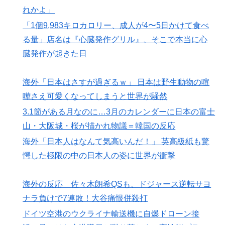
れかよ」
「1個9,983キロカロリー、成人が4〜5日かけて食べ
る量」店名は『心臓発作グリル』、そこで本当に心
臓発作が起きた日
海外「日本はさすが過ぎるｗ」 日本は野生動物の喧
嘩さえ可愛くなってしまうと世界が騒然
3.1節がある月なのに…3月のカレンダーに日本の富士
山・大阪城・桜が描かれ物議＝韓国の反応
海外「日本人はなんて気高いんだ！」 英高級紙も驚
愕した極限の中の日本人の姿に世界が衝撃
海外の反応 佐々木朗希QSも、ドジャース逆転サヨ
ナラ負けで7連敗！大谷痛恨併殺打
ドイツ空港のウクライナ輸送機に自爆ドローン接