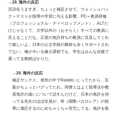
→28. 海外の反応
言語化うますぎ。ちょっと補足させて。ウォッシュバッ
ク＝テストが指導や学習に与える影響。PD＝教員研修
（プロフェッショナル・ディベロップメント）。ALTだ
けじゃなくて、大学以外の（おそらく）すべての教員に
言えることだな。正規の免許持ちの教員に言及してくれ
て嬉しいよ。日本の公立学校の教師も全くサポートされ
てない。俺が今いる修士課程でも、学生はみんな自腹で
通ってる教師ばかりだ。
→29. 海外の反応
補足サンクス。便所の中でRedditいじってたから、言
葉がちょっとバグってたわ。同僚とはよく指導法や教
員免許の違いについて話すんだけど、日本の免許を持
ってる先生のほぼ全員が、IB（国際バカロレア）の指
導に適応するのにめちゃくちゃ苦労してる。免許を取