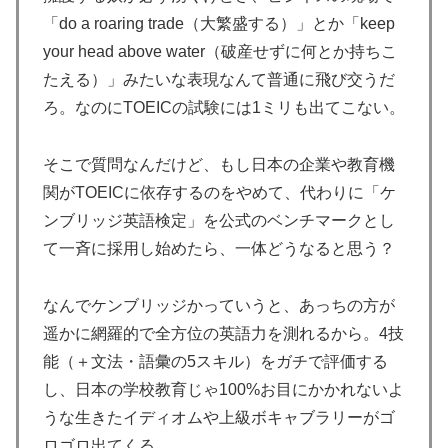
「do a roaring trade（大繁盛する）」とか「keep
海外「日本人はなんて気高いんだ！」 英高級紙も驚愕
▶
your head above water（破産せずに何とか持ちこ
した極限の中の日本人の姿に世界が衝撃
たえる）」みたいな表現なんて普通に飛び交うだ
【海外の反応】日本政府が、アメリカ政府によるネット
▶
ろ。なのにTOEICの試験には1ミリも出てこない。
ミームとしての任天堂やポケモン使用に対して警告 →
「若者票を集めたいんだろうな」「任天堂の法務部隊が
出てくるぞ」
そこで質問なんだけど、もし日本の企業や教育機
関がTOEICに依存するのをやめて、代わりに「ケ
韓国人「我が国がクウェート戦で行った審判買収が本当
▶
に深刻である理由がこちら…」→「これはダメなやつ…
ンブリッジ英語検定」を公式のベンチマークとし
（ﾌﾞﾙﾌﾞﾙ」＝韓国の反応
て一斉に採用し始めたら、一体どうなると思う？
【海外の反応】“新タナスコ”のディアスが地雷すぎる件
▶
「大谷と山本だけしかまともな契約がない…」
なんでケンブリッジかっていうと、あっちの方が
遥かに網羅的で全方位の英語力を測れるから。4技
【衝撃】韓国人「エボシ御前の声の人、若い頃がこれか
▶
よ」
能（＋文法・語彙の5スキル）をガチで評価する
し、日本の学校教育じゃ100%お目にかかれないよ
韓国人「韓国サッカー協会の性接待報道、海外でも大騒
▶
うな生きたイディオムや上級ボキャブラリーがゴ
ぎに・・・2002年W杯4強の記録取り消しの声も」
→「マジで国の恥だ」「2002年まで疑う価値がある」
ロゴロ出てくる。