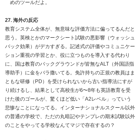
めのツールだよ。
27. 海外の反応
教育システム全体が、無意味な評価方法に偏ってるんだと
思う。英検とかのマークシート試験の悪影響（ウォッシュ
バック効果）がデカすぎる。記述式の評価やコミュニケー
ション重視の学習とか、役に立つものを導入する代わり
に、国は教育のバックグラウンドが皆無なALT（外国語指
導助手）に金をバラ撒いてる。免許持ちの正規の教員はま
ともな研修（PD）を受けられないから古い指導法にすが
り続けるし、結果として高校生が6〜8年も英語教育を受
けた後のゴールが、驚くほど低い「A2レベル」っていう
悲惨なことになってる。インターナショナルスクール以外
の普通の学校で、ただの丸暗記やテンプレの期末試験以外
のことをやってる学校なんてマジで存在するの？