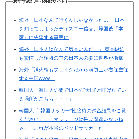
おすすめ記事（外部サイト）
海外「日本なんて行くんじゃなかった…」 日本
を知ってしまったディズニー信者、帰国後『本
家』に失望する事態に
海外「日本人はなんて気高いんだ！」 英高級紙
も驚愕した極限の中の日本人の姿に世界が衝撃
海外「消火栓もフェイクだから消防士が右往左往
する中国www」
韓国人「韓国人の間で日本の”天国”と呼ばれてい
る場所がこちら・・・」
韓国人「“韓国サッカー”性接待の試合結果をご覧
ください」→「マッサージ効果は間違いないね
ｗ」「これが本当のベッドサッカーだ」