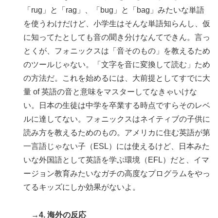
「rug」と「rag」、「bug」と「bag」みたいな単語
を使うわけだけど、小学生はそんな単語知らんし、仮
に知ってたとしても音の聞き分けなんてできん。言っ
とくが、フォニックスは「音そのもの」を教えるため
のツールじゃない。「文字を音に変換して読む」ため
の方法だ。これを始めるには、大前提としてすでに大
量 of 英語の音と意味をマスターしてなきゃいけな
い。日本の生徒は中学を卒業する時点ですらそのレベ
ルに達してない。フォニックスはネイティブの子供に
読み方を教えるためのもの。アメリカに住む英語が第
一言語じゃない子（ESL）には使えるけど、日本みた
いな外国語として英語を学ぶ環境（EFL）だと、イマ
ージョン教育みたいなガチの高度なプログラムをやっ
てるキッズにしか効果がないよ。
→4. 海外の反応