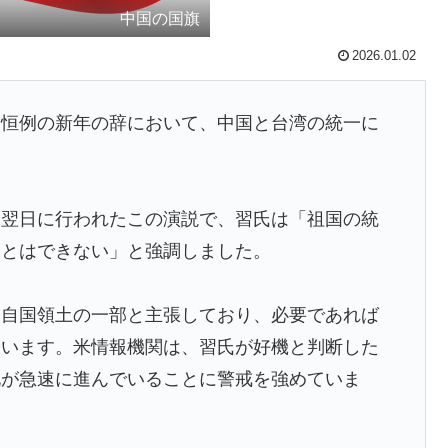
中国の国旗
日本側に提示するも拒否される＝韓国の反応
2026.01.02
レス加入が決定的に！メディカル検査をパス！現地サポ
反応】
た恒例の新年の辞において、中国と台湾の統一に
が完全に真逆 → 「予想通りの結果」「この2人は合体し
七回制」導入に異議申す！ドーム球場でやれ
た翌日に行われたこの演説で、習氏は「祖国の統
外「バムの83点でようやく信じた」
ことはできない」と強調しました。
成してみたｗｗｗｗ」
を自国領土の一部と主張しており、必要であれば
理観の高さに海外が超感動
ています。米情報機関は、習氏が好機と判断した
ホ画面だとイマナガ節を炸裂「NPBでは面白さが必須条
化が急速に進んでいることに警戒を強めていま
側の国がこちらです‥」→「国境を越えた驚くべき歴史