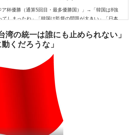
ジア杯優勝（通算5回目・最多優勝国）」→「韓国は8強
ってしまったね」「韓国は監督の問題が大きい」「日本
れない壁である」
台湾の統一は誰にも止められない」
と好守備で大谷ドジャース撃破に貢献「トレードされなく
に動くだろうな」
の大揺れが凄まじい状況だ」
ことを言ってくれているぞ！アメリカの良さを再発見で
が発生、大揺れの中でも患者を守った医師たちの対応ぶ
低すぎる、何故なのか」
衝撃的不祥事！W杯予選でレフリーへの不適切接待発覚！海