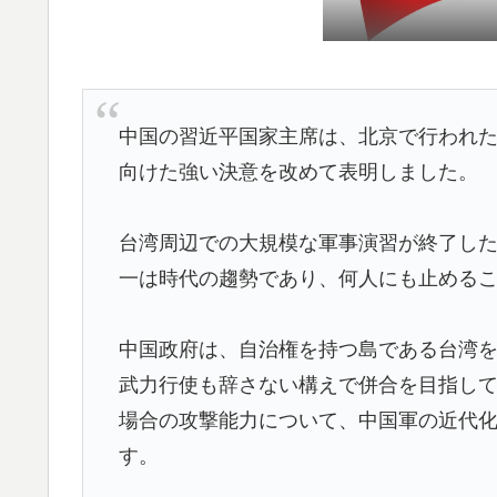
韓国政府、謝罪をすれば賠償を放棄する案を
▶
英国人「ようこそ」冨安健洋、クリスタルパ
▶
が歓迎！アーセナルファンも祝福！【海外の
中国の習近平国家主席は、北京で行われ
【MLB】村上宗隆とルイス・アラエスの指標
▶
向けた強い決意を改めて表明しました。
てくれ」
【高校野球】ついに田中マー君が高野連の「
▶
台湾周辺での大規模な軍事演習が終了し
【伝説の100得点、いまだ都市伝説扱い】海
▶
一は時代の趨勢であり、何人にも止める
AI「物の使い方を真剣に間違えてる人間を生
▶
中国政府は、自治権を持つ島である台湾
海外「さすが日本！」日本の医療従事者の倫
▶
武力行使も辞さない構えで併合を目指し
【海外の反応】今永昇太、好調の秘訣はスマ
▶
場合の攻撃能力について、中国軍の近代
件なの？」
す。
韓国人「意外に日本との関係が深い地球の裏
▶