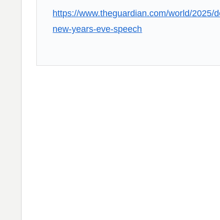
のつながり‥」
https://www.theguardian.com/world/2025/de
米：トランプ大統領、「敵性外国人」による
▶
new-years-eve-speech
略防止へ[海外の反応]
【海外の反応】韓国が日本による竹島の領有権
▶
例行事だな」「他のことから国民の目をそら
ワイ「飯食う前にうんちしたろ！（ﾌﾞﾘｯw）
▶
【スウェーデン-モロッコ】心配する理由は
▶
増水した川に取り残されたアライグマ、パド
▶
応】
海外「先進国で日本だけパスポート所有率が
▶
外国人「米・ジャガイモ・パン・麺の4大主
▶
韓国人「世界で最も有名な日本人は誰なのか
▶
海外「StumbleUponが恋しいんじゃない、
▶