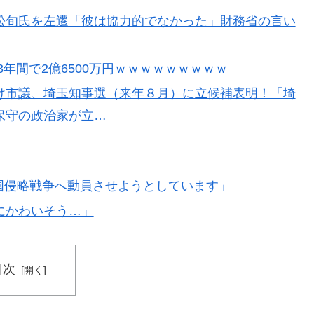
松旬氏を左遷「彼は協力的でなかった」財務省の言い
にブロックされててウケた」→結末がめっちゃおもろい
年間で2億6500万円ｗｗｗｗｗｗｗｗｗ
アニメ化した米人気SF作品に絶賛の声が殺到中
け市議、埼玉知事選（来年８月）に立候補表明！「埼
レシートを二度見した」値上げで買うのをやめたもの…
保守の政治家が立…
残留の可能性を会長が示唆！移籍金が交渉の壁に..現地
t;を中国侵略戦争へ動員させようとしています」
海外資産への課税で補おうとする」
にかわいそう…」
目次