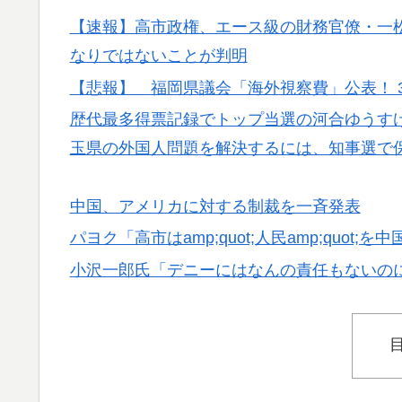
サイトの話
【速報】高市政権、エース級の財務官僚・一
日本人「敷地内に勝手に停めた車がバチバチ
▶
なりではないことが判明
ｗｗｗ【タイ人の反応】
【悲報】 福岡県議会「海外視察費」公表！ 3
海外「ディズニーがゴミのようだ！」日本が
▶
歴代最多得票記録でトップ当選の河合ゆうす
海外「コーヒー1杯が6ドルって何なんだ、
▶
玉県の外国人問題を解決するには、知事選で
フランス人「欲張りすぎだ」中村敬斗、ランス
▶
中国、アメリカに対する制裁を一斉発表
サポの本音がこれ！【海外の反応】
パヨク「高市はamp;quot;人民amp;quo
海外「中国が世界資産税を導入。財政不足を
▶
小沢一郎氏「デニーにはなんの責任もないの