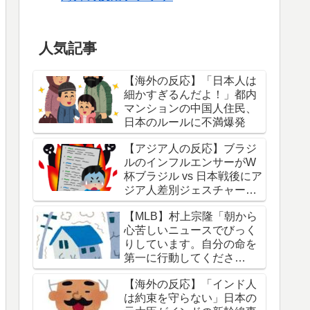
人気記事
【海外の反応】「日本人は
細かすぎるんだよ！」都内
マンションの中国人住民、
日本のルールに不満爆発
【アジア人の反応】ブラジ
ルのインフルエンサーがW
杯ブラジル vs 日本戦後にア
ジア人差別ジェスチャーし
ている写真を投稿して炎上
【MLB】村上宗隆「朝から
中
心苦しいニュースでびっく
りしています。自分の命を
第一に行動してくださ
い。」 → 「本当に胸が痛
【海外の反応】「インド人
む」「最近大きな地震が多
は約束を守らない」日本の
くないか？」