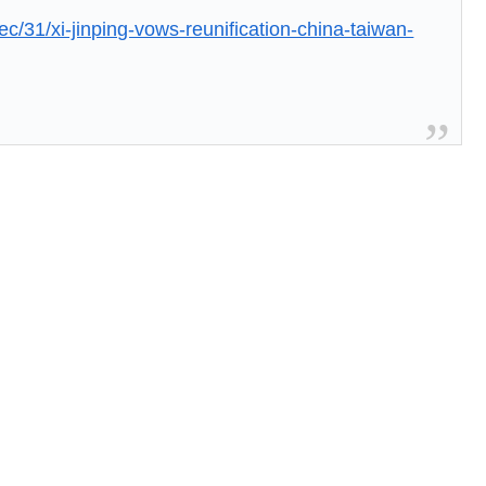
c/31/xi-jinping-vows-reunification-china-taiwan-
「米国籍目的の出産ツーリズム禁止令」に署名…寄生侵
主張に対して強く抗議したらしい → 「もはや毎年の恒
せるからお互いの政府にとって都合がいいんだよ」
」
これだけ…？【ポーランドボール】
ルボードで救助されて人の脚の下に潜り込む【海外の反
低すぎる、何故なのか」
食、一生食えないなら何を捨てる？」
？」→「想像以上に意見が割れてしまう‥」
あの頃のネットが面白すぎたんだ」1995〜2010年の消えた