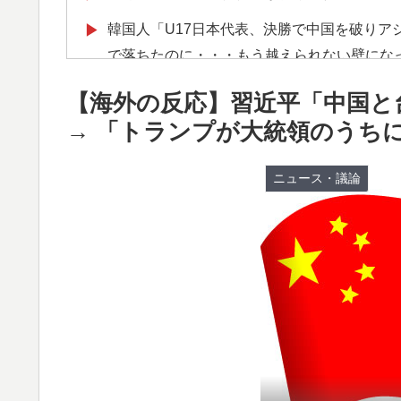
韓国人「U17日本代表、決勝で中国を破りア
▶
で落ちたのに・・・もう越えられない壁にな
はもうどんなに精神勝利したところで超えら
【海外の反応】習近平「中国と
海外の反応：鈴木誠也が豪快な弾丸19号HR
▶
→ 「トランプが大統領のうち
て良かった」とカブスファン絶賛
韓国人「熊本地震発生時の病院手術中に突然
▶
ニュース・議論
海外「日本人がアメリカに対してとても良い
▶
きる！」
海外の反応：熊本の病院で手術中に熊本地震
▶
りに海外大絶賛
海外「先進国で日本だけパスポート所有率が
▶
外国人「2002年W杯は?」韓国サッカーに
▶
外騒然！【海外の反応】