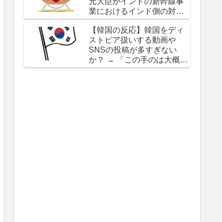
元大臣がインドの新幹線事
業におけるインド側の対応
を批判
【韓国の反応】韓国をディ
ストピア扱いする動画や
SNSの投稿が多すぎない
か？ → 「この手のは大概が
東南アジアや中国の仕業」
「日本でも似たような陰謀
論的動画をよく見るわ」