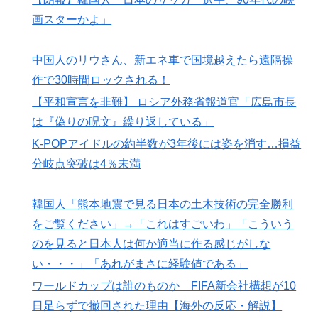
画スターかよ」
中国人のリウさん、新エネ車で国境越えたら遠隔操
作で30時間ロックされる！
【平和宣言を非難】 ロシア外務省報道官「広島市長
は『偽りの呪文』繰り返している」
K-POPアイドルの約半数が3年後には姿を消す…損益
分岐点突破は4％未満
韓国人「熊本地震で見る日本の土木技術の完全勝利
をご覧ください」→「これはすごいわ」「こういう
のを見ると日本人は何か適当に作る感じがしな
い・・・」「あれがまさに経験値である」
ワールドカップは誰のものか FIFA新会社構想が10
日足らずで撤回された理由【海外の反応・解説】