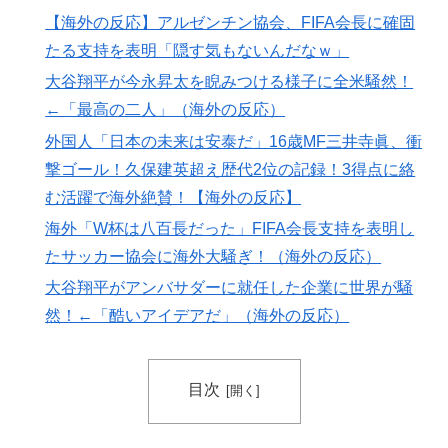
【海外の反応】アルゼンチン協会、FIFA会長に確固
ちら…」→「快適そうでめちゃくちゃ羨ましい…（ﾌﾞﾙ
ﾌﾞﾙ」＝韓国の反応
たる支持を表明「隠す気もないんだなｗ」
海外「日本人はなんて気高いんだ！」 英高級紙も驚愕
大谷翔平が今永昇太を睨みつける様子に全米騒然！
▶
した極限の中の日本人の姿に世界が衝撃
←「最高の二人」（海外の反応）
外国人「使い捨てだ」FIFA会長、辞任危機でトランプ政
▶
外国人「日本の未来は安泰だ」16歳MF三井寺眞、衝
権に泣き付くも無視されて海外失笑！【海外の反応】
撃ゴール！久保建英超え歴代2位の記録！3得点に絡
む活躍で海外絶賛！【海外の反応】
【海外の反応】冨安健洋がクリスタル・パレス加入へ
▶
「アーセナルサポの好きなクラブで良かった」
海外「W杯は八百長だった」FIFA会長支持を表明し
【海外の反応】日本のウェブサイトって質の低いものが
たサッカー協会に海外大騒ぎ！（海外の反応）
▶
多い気がする → 「日本のIT業界は色々と問題があるか
大谷翔平がアンバサダーに就任した企業に世界が騒
らな」「ゲームのUIは優れてるのに不思議」
然！←「酷いアイデアだ」（海外の反応）
海外「あるある！」日本を旅行した外国人が患う新たな
▶
症状「日本後PTSD」に海外が大騒ぎ
目次
日本旅行キャンセルすべきか…1万年ぶり史上最大級の
▶
火山の兆し＝韓国の反応