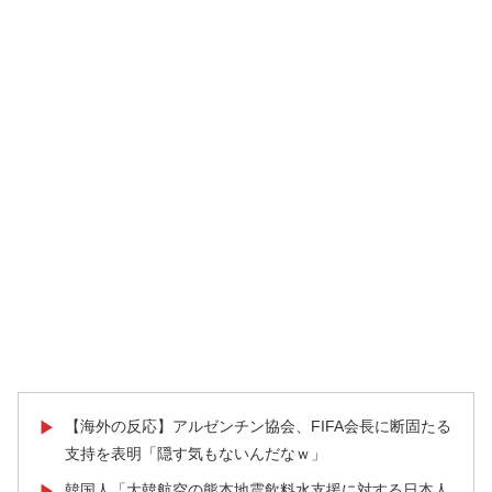
【海外の反応】アルゼンチン協会、FIFA会長に断固たる
▶
支持を表明「隠す気もないんだなｗ」
韓国人「大韓航空の熊本地震飲料水支援に対する日本人
▶