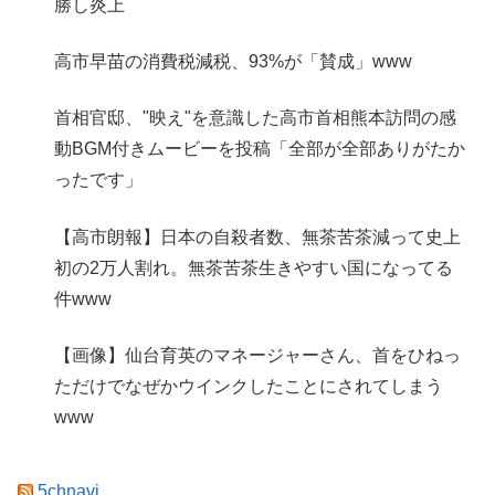
勝し炎上
高市早苗の消費税減税、93%が「賛成」www
首相官邸、"映え"を意識した高市首相熊本訪問の感
動BGM付きムービーを投稿「全部が全部ありがたか
ったです」
【高市朗報】日本の自殺者数、無茶苦茶減って史上
初の2万人割れ。無茶苦茶生きやすい国になってる
件www
【画像】仙台育英のマネージャーさん、首をひねっ
ただけでなぜかウインクしたことにされてしまう
www
5chnavi