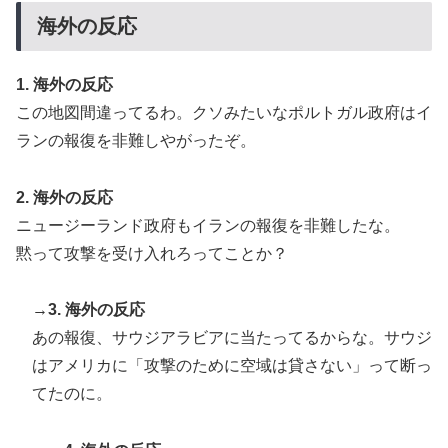
韓国人「とある日本の飲食店で、韓国人店員が韓国人団
▶
海外の反応
体客と口論になった理由がこちら・・・」
海外「日本人はなんて気高いんだ！」 英高級紙も驚愕
▶
1. 海外の反応
した極限の中の日本人の姿に世界が衝撃
この地図間違ってるわ。クソみたいなポルトガル政府はイ
泳いでいる人のすぐ横に消防飛行艇が次々着水する南仏
▶
ランの報復を非難しやがったぞ。
の湖「肝心の場面で毎回カメラが逃げる」【海外の反
応】
2. 海外の反応
韓国人「韓国人が衝撃を受けた意外な日本の運転文化が
▶
ニュージーランド政府もイランの報復を非難したな。
こちらです‥」→「日本人はこんなに徹底している‥」
黙って攻撃を受け入れろってことか？
【朗報】韓国人「日本のサッカー選手、90年代の映画ス
▶
ターかよ」
→3. 海外の反応
海外の反応：熊本の病院で手術中に熊本地震が発生、大
▶
あの報復、サウジアラビアに当たってるからな。サウジ
揺れの中でも患者を守った医師たちの対応ぶりに海外大
はアメリカに「攻撃のために空域は貸さない」って断っ
絶賛
てたのに。
外国人「日本の未来は安泰だ」16歳MF三井寺眞、衝撃
▶
ゴール！久保建英超え歴代2位の記録！3得点に絡む活躍