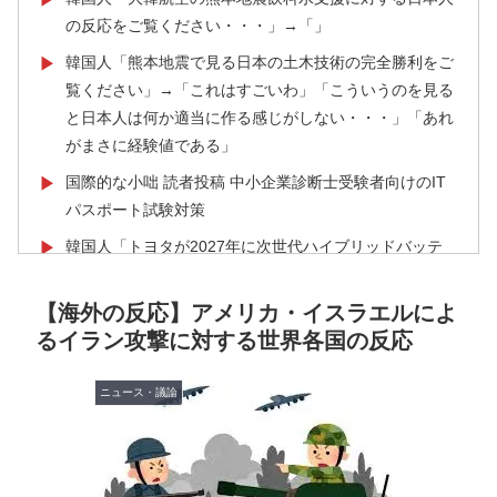
の反応をご覧ください・・・」→「」
韓国人「熊本地震で見る日本の土木技術の完全勝利をご
▶
覧ください」→「これはすごいわ」「こういうのを見る
と日本人は何か適当に作る感じがしない・・・」「あれ
がまさに経験値である」
国際的な小咄 読者投稿 中小企業診断士受験者向けのIT
▶
パスポート試験対策
韓国人「トヨタが2027年に次世代ハイブリッドバッテ
▶
リーを導入へ！最大1000kmの航続距離や超高速充電を
目指す」
【海外の反応】アメリカ・イスラエルによ
るイラン攻撃に対する世界各国の反応
【朗報】レインボー池田、女子アナと結婚www
▶
欧州「日本だけ反則だろ…」 世界の『日本びいき』に
▶
ニュース・議論
ヨーロッパ全土から不満の声
韓国人「東京とソウルの宿泊費や交通費を徹底比較した
▶
結果判明した驚きの物価事情がこちらです」→「こんな