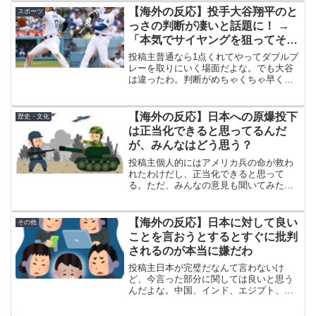
ある「メジャーに挑戦する日本人選手」
【海外の反応】投手大谷翔平のと
スポーツ
の一人くらいの評価だっ...
っさの判断が凄いと話題に！ →
「本気でサイヤングを狙ってそう
だな」「セオリー的には間違って
投稿主普通なら1点くれてやってダブルプ
るんだけど結果オーライだな」
レーを取りにいく場面だよな。でも大谷
は違ったわ。判断がめちゃくちゃ早くて
迷いがない。本能的な直感も大谷の大き
な武器の一つだよな。セカンドに矢のよ
うに送球してアウトをもぎ取ったあの咄
【海外の反応】日本への原爆投下
歴史・文化
嗟の判断力、マジで神が...
は正当化できると思ってるんだ
が、みんなはどう思う？
投稿主個人的にはアメリカ兵の命が救わ
れたわけだし、正当化できると思って
る。ただ、みんなの意見も聞いてみた
い。追記：自分の考えをもう少し補足す
ると、理由は2つある。1つはさっき言っ
た通りアメリカ兵の命が救われたこと。
【海外の反応】日本に対して良い
その他
もう1つは、冷戦期に核を使...
ことを言おうとするとすぐに批判
されるのが本当に嫌だわ
投稿主日本が完璧だなんて言わないけ
ど、今言った部分に関しては良いと思う
んだよな。中国、インド、エジプト、ド
イツとか、他の国の文化が好きって言っ
ても誰も文句言わないのに、日本が好き