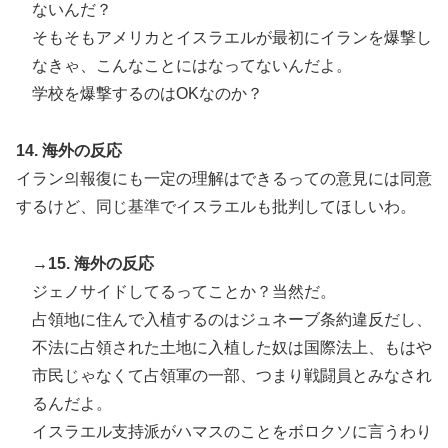
ないんだ？
そもそもアメリカとイスラエルが最初にイランを爆撃し
なきゃ、こんなことにはなってないんだよ。
学校を爆撃するのはOKなのか？
14. 海外の反応
イラン의報復にも一定の理解はできるっての意見には同意
するけど、同じ基準でイスラエルも批判してほしいわ。
→15. 海外の反応
ジェノサイドしてるってことか？当然だ。
占領地に住んで入植するのはジュネーブ条約違反だし、
不法に占領された土地に入植した奴は国際法上、もはや
市民じゃなくて占領軍の一部、つまり戦闘員とみなされ
るんだよ。
イスラエル支持派がハマスのことをボロクソに言うわり