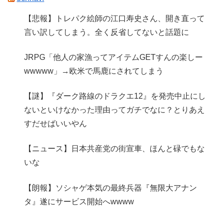
【悲報】トレパク絵師の江口寿史さん、開き直って
言い訳してしまう。全く反省してないと話題に
JRPG「他人の家漁ってアイテムGETすんの楽しー
wwwww」→欧米で馬鹿にされてしまう
【謎】『ダーク路線のドラクエ12』を発売中止にし
ないといけなかった理由ってガチでなに？とりあえ
すだせばいいやん
【ニュース】日本共産党の街宣車、ほんと碌でもな
いな
【朗報】ソシャゲ本気の最終兵器『無限大アナン
タ』遂にサービス開始へwwww