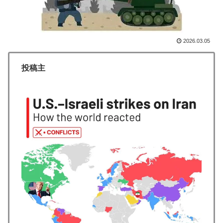
に物価差があるの？‥」
イチローさん「僕は本を読まない。好きなアニメはドラ
▶
ゴンボール」【海外の反応】
2026.03.05
韓国人「韓国に10年間の出場権剥奪や過去ワールドカッ
▶
プ、オリンピック予選の記録削除を要求するFIFA公式制
投稿主
裁を海外メディアが報道！」
韓国人「熊本地震で見る日本の土木技術の完全勝利をご
▶
覧ください」→「これはすごいわ」「こういうのを見る
と日本人は何か適当に作る感じがしない・・・」「あれ
がまさに経験値である」
海外「さすが日本！」日本とドイツの仕事効率の差が分
▶
かる数字に海外が大騒ぎ
海外「剣が二回斬り合っただけで折れるのはどういうこ
▶
となんだ」満点なのに二度と起動しない理由…
ワールドカップは誰のものか FIFA新会社構想が10日
▶
足らずで撤回された理由【海外の反応・解説】