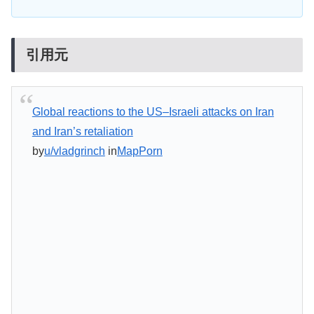
引用元
Global reactions to the US–Israeli attacks on Iran
and Iran’s retaliation
by
u/vladgrinch
in
MapPorn