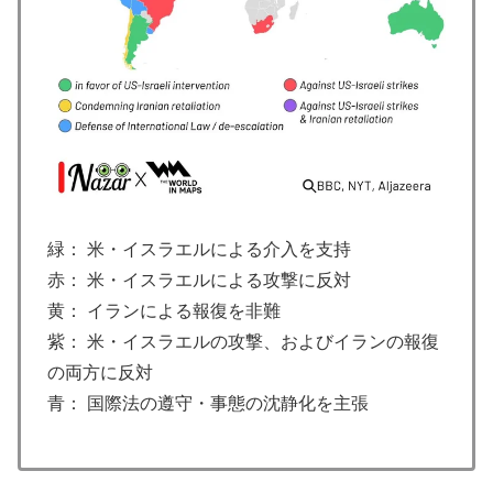
若いカバがワニを枕にしてしまうまさかの瞬間！！
▶
大地震が起きても手術をやり遂げる日本の医療チーム、
▶
海外でも凄すぎると絶賛
【韓国の反応】また日本が竹島の領有権を主張してきた
▶
ぞ → 「この話題は永遠に終わらないな」「日本政府の
支持率が落ちてきた時点でこの手のニュースが出るのは
予想できた」
アメリカ「お前らの国でしか愛されてないものってあ
▶
緑： 米・イスラエルによる介入を支持
る？」日本「納豆」
赤： 米・イスラエルによる攻撃に反対
フランス人「欲張りすぎだ」中村敬斗、ランス残留の可
▶
黄： イランによる報復を非難
能性を会長が示唆！移籍金が交渉の壁に..現地サポの本
紫： 米・イスラエルの攻撃、およびイランの報復
音がこれ！【海外の反応】
の両方に反対
ストーカーガチ勢は僅かな情報で垢特定出来るからね
▶
青： 国際法の遵守・事態の沈静化を主張
韓国人「大韓航空の熊本地震飲料水支援に対する日本人
▶
の反応をご覧ください・・・」→「」
韓国人「この夏、韓国人が東京へ行くしかない理由がこ
▶