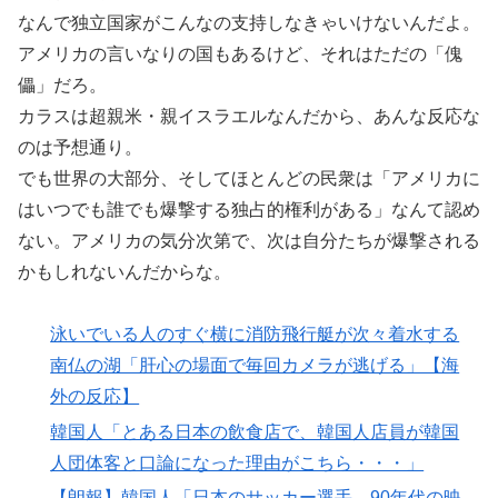
なんで独立国家がこんなの支持しなきゃいけないんだよ。
アメリカの言いなりの国もあるけど、それはただの「傀
儡」だろ。
カラスは超親米・親イスラエルなんだから、あんな反応な
のは予想通り。
でも世界の大部分、そしてほとんどの民衆は「アメリカに
はいつでも誰でも爆撃する独占的権利がある」なんて認め
ない。アメリカの気分次第で、次は自分たちが爆撃される
かもしれないんだからな。
泳いでいる人のすぐ横に消防飛行艇が次々着水する
南仏の湖「肝心の場面で毎回カメラが逃げる」【海
外の反応】
韓国人「とある日本の飲食店で、韓国人店員が韓国
人団体客と口論になった理由がこちら・・・」
【朗報】韓国人「日本のサッカー選手、90年代の映