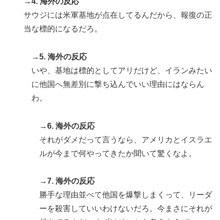
→4. 海外の反応
で海外絶賛！【海外の反応】
サウジには米軍基地が点在してるんだから、報復の正
当な標的になるだろ。
→5. 海外の反応
いや、基地は標的としてアリだけど、イランみたい
に他国へ無差別に撃ち込んでいい理由にはならん
わ。
→6. 海外の反応
それがダメだって言うなら、アメリカとイスラエ
ルが今まで何やってきたか聞いて驚くなよ。
→7. 海外の反応
勝手な理由並べて他国を爆撃しまくって、リーダ
ーを殺害していいわけないだろ。今まさにそれが