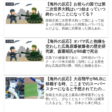
【海外の反応】お前らの国では第
その他
二次世界大戦はいつ始まっていつ
終わったことになってる？
投稿主第二次世界大戦って国によって始
まった時期も終わった時期もバラバラな
んだよな。前線に兵隊送った国もあれ
ば、侵略されたり支援に回ったりした国
もあるけど、結局これだけ多くの国が人
類史上最悪の紛争に巻き込まれたって考
【海外の反応】オバマ氏と抱擁を
その他
えると、マジでスケールがデ...
交わした広島原爆被爆者の歴史研
究家、森重昭氏が88歳で死去
広島での被爆者であり、10年前のバラッ
ク・オバマ米大統領（当時）による歴史
的な広島訪問の際、同氏と抱擁を交わし
たことで知られる歴史研究家の森重昭氏
が死去した。88歳だった。1937年生まれ
の森氏は、1945年8月6日の米軍による攻
【海外の反応】大谷翔平がMLBに
スポーツ
撃当時8歳...
移籍する時、ここまでのスーパー
スターになると予想されてたの？
→ 「バッティングは高校生レベ
投稿主大谷は史上最高の野球選手になる
ルって言ってる奴がいたなｗ」
勢いだし、少なくともトップ10には確実
に入るよな。でも、日本から来た時は、
「すぐに打者か投手のどちらかに
最初からここまでのスーパースターにな
絞ると思ってたわ」
るって期待されてたの？それとも、よく