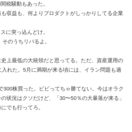
去年の関税騒動もあった。
務も収益も、何よりプロダクトがしっかりしてる企業
クスに突っ込んどけ。
、そのうちリバるよ。
は史上最低の大統領だと思ってる。ただ、資産運用の
に入れた。5月に満期が来る頃には、イラン問題も過
ルで300株買った。ビビってちゃ勝てない。今はオラク
の状況はクソだけど、「30〜50％の大暴落が来る」
海にでも行ってろ。