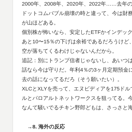
2000年、2008年、2020年、2022年……
ドットコムバブル崩壊の時と違って、今は財
が山ほどある。
個別株が怖いなら、安定したETFかインデッ
あと10〜15％の下げは余裕であるだろうけど
空が落ちてくるわけじゃないんだから。
追記：別にトランプ信者じゃないし、あいつ
話なら今は守りだ。年利4％の3ヶ月定期預金
去の話になってるだろ（そう願いたい）。
XLCとXLYを売って、エヌビディアを175ド
ルとパロアルトネットワークスを狙ってる。今
なんて騒いでるチキン野郎どもは、さっさと
→8. 海外の反応