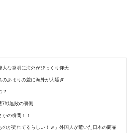
偉大な発明に海外がびっくり仰天
食のあまりの差に海外が大騒ぎ
の？
選7戦無敗の裏側
さかの瞬間！！
ものが売れてるらしい！ｗ」外国人が驚いた日本の商品