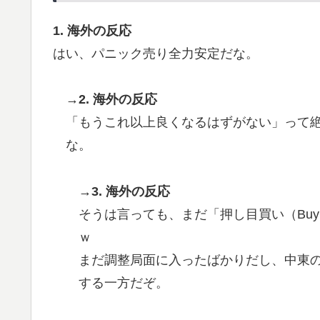
【MLB】ドジャースファン「7連敗はしんどい
▶
年暑い季節に負けることが増えるけど結局10
1. 海外の反応
はい、パニック売り全力安定だな。
海外「日本人はなんて気高いんだ！」 英高
▶
海外「この日本アニメはマジでぶっ飛んでる
▶
→2. 海外の反応
本アニメとは・・・？ 海外の反応
「もうこれ以上良くなるはずがない」って
韓国人「手術中に震度6強の地震、その時の
▶
な。
鳥肌立った」「こういう姿は韓国も見習わな
係者も同じように行動したはずだ」【熊本地
→3. 海外の反応
韓国人「日本人女性逮捕！ソウルで夜中一人
▶
そうは言っても、まだ「押し目買い（Buy 
外国人「アジア杯で優勝するんだ」日本代表、W
▶
ｗ
ら追い風に！アメリカ人もポット1争いに熱
まだ調整局面に入ったばかりだし、中東
する一方だぞ。