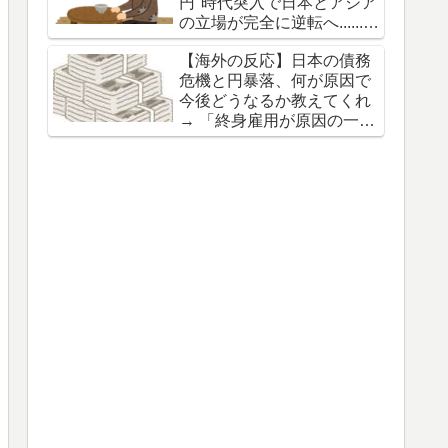
円"時代突入で日本とアジア
の立場が完全に逆転へ......
→ 「これで製造業が日本に
【海外の反応】日本の債務
戻ってくるだろ」「製造業
危機と円暴落、何が原因で
には人が必要なのに移民反
今後どうなるか教えてくれ
対で少子化の日本ではどう
→ 「終身雇用が原因の一つ
にもならなさそう」
だな」「日本はとにかく給
料が低いよな」