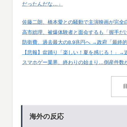
だったんだな…」
海外「いいパンチだった」超大物YouYube
▶
韓国人「SKハイニックスが10%台の暴落！
▶
佐藤二朗、橋本愛との騒動で主演映画が完全
る大幅な下落‥」
高市総理、被爆体験者と面会するも「握手だ
海外「”京都の鳥”は良いぞ」小規模だけどお
▶
防衛費、過去最大の8.9兆円へ →政府「最終
【海外の反応】“新タナスコ”のディアスが地
▶
【悲報】盆踊り「楽しい！夏を感じる！」→
スマホゲー業界、終わりの始まり…倒産件数が
韓国人「台風で品不足になった沖縄のスーパ
▶
たんです…」
海外「プレミアのレベルか？」ブライトンが
▶
応）
【MLB】ドジャースファン「7連敗はしんどい
▶
年暑い季節に負けることが増えるけど結局10
海外の反応
外国人「親子丼という日本の料理の直訳を知
▶