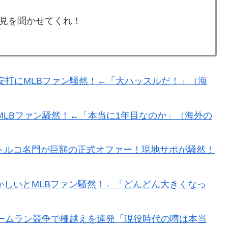
見を聞かせてくれ！
2011〜12年の国際試合における外国審判への接待疑惑
普通のテレビ番組が最新SNSの数十年先を行っていたと
安打にMLBファン騒然！←「大ハッスルだ！」（海
術の高さに韓国人が衝撃！」→「当時の技術力に言葉を
MLBファン騒然！←「本当に1年目なのか」（海外の
違いしていることがこちら…」→「え
トルコ名門が巨額の正式オファー！現地サポが騒然！
る外国人に海外が大騒ぎ
しいとMLBファン騒然！←「どんどん大きくなっ
る注射剤を開発。これこそノーベル賞だろ！」
いえば誰が思い浮かぶ？」
ームラン競争で柵越えを連発「現役時代の噂は本当
った」