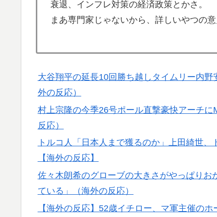
衰退、インフレ対策の経済政策とかさ。
とは・・・？【海外の反応】
まあ専門家じゃないから、詳しいやつの意
韓国人「韓国のイメージ失墜は免れないのか？
▶
が海外で一斉に報じられる‥」
海外「全部日本の真似だったのか…」 日本の
▶
話題に
大谷翔平の延長10回勝ち越しタイムリー内野
外の反応）
韓国人「織田信長の安土城の復元図と建築技
▶
失う‥」
村上宗隆の今季26号ポール直撃豪快アーチに
反応）
韓国人「韓国人が日本のラーメンについて勘
▶
っ？？？？？？？？？？」＝韓国の反応
トルコ人「日本人まで獲るのか」上田綺世、
海外「日本が正しい！」優しい日本人に甘え
▶
【海外の反応】
佐々木朗希のグローブの大きさがやっぱりおか
海外「日本の科学者が猫の寿命を2倍に上げ
▶
ている」（海外の反応）
外国人「アンチがいない女性アニメキャラと
▶
【海外の反応】52歳イチロー、マ軍主催のホ
【衝撃】韓国人「日本の軽トラ、原型どこ行
▶