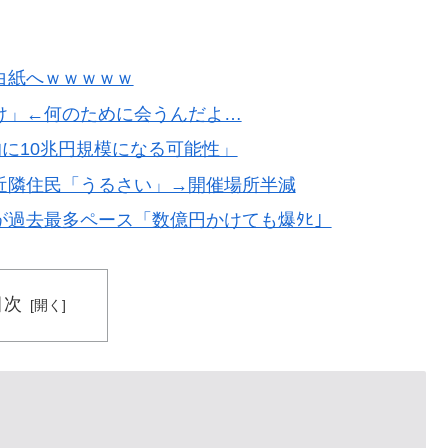
rが伝説のボクサーマイク・タイソンにパンチを食らうｗｗ
外国人投資家と機関が売り越しを仕掛けコスピが4%を超え
白紙へｗｗｗｗｗ
け」←何のために会うんだよ…
勧めな日本の観光名所／お店に対する海外の反応
的に10兆円規模になる可能性」
雷すぎる件「大谷と山本だけしかまともな契約がない…」
近隣住民「うるさい」→開催場所半減
過去最多ペース「数億円かけても爆ﾀﾋ」
ーに行ってみたら、なぜか辛ラーメンだけ売れ残ってい
上田綺世の獲得に動き出して海外大騒ぎ！（海外の反
目次
わ……」 → 「まだまだ7.5ゲーム差もあるんだぞ」「毎
月には勝って終わるんだよ」
ってしまった…」