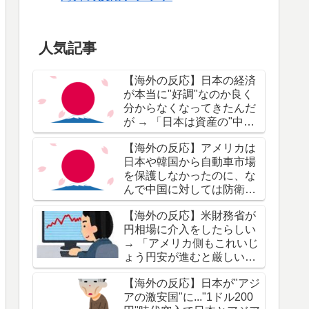
人気記事
【海外の反応】日本の経済
が本当に"好調"なのか良く
分からなくなってきたんだ
が → 「日本は資産の"中央
値"が高くて格差が小さいの
【海外の反応】アメリカは
がいいところ」「日本で暮
日本や韓国から自動車市場
らす分にはいいけど世界レ
を保護しなかったのに、な
ベルで資産を築きたいなら
んで中国に対しては防衛す
別の国に行くべき」
るんだ？ → 「当時は日本と
【海外の反応】米財務省が
韓国に対しても防衛策をと
円相場に介入をしたらしい
ってたぞ」「日本はプラザ
→ 「アメリカ側もこれいじ
同意で潰されたしな」
ょう円安が進むと厳しいっ
てことか」「日本が米国債
【海外の反応】日本が"アジ
を売って円安対策に回され
アの激安国"に..."1ドル200
るとヤバいからな」