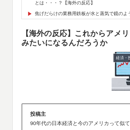
とは・・・？【海外の反応】
焦げだらけの業務用鉄板が水と蒸気で鏡のよ
▶
応】
【海外の反応】これからアメリ
【海外の反応】52歳イチロー、マ軍主催の
▶
みたいになるんだろうか
たんだな…」
トルコ人「日本人まで獲るのか」上田綺世、
▶
経済・
【海外の反応】
英国人「安心感が違う」冨安健洋、パレス移
▶
が気づく..【海外の反応】
韓国人「不適切接待疑惑、2002年イタリア
▶
が一斉に報道！」
韓国人「日本は市民意識が高くて他人に迷惑
▶
投稿主
ら・・・」
90年代の日本経済と今のアメリカって似
海外「今年、夏の暑さが厳しい日本でこんな
▶