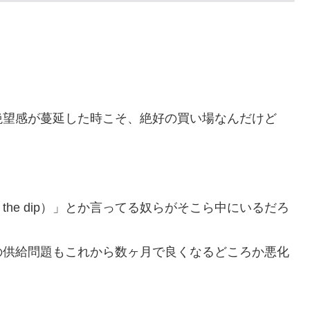
わ……」 → 「まだまだ7.5ゲーム差もあるんだぞ」「毎
月には勝って終わるんだよ」
級紙も驚愕した極限の中の日本人の姿に世界が衝撃
！ｗ」外国人が予測不可能でぶっ飛んでると評価した日
絶望感が蔓延した時こそ、絶好の買い場なんだけど
日本の医療スタッフたちの姿をご覧ください」→「マジで
いと」「あんな状況なら日本だけではなく韓国の医療関
震】
ゴルフクラブ振り回し暴れた理由」
the dip）」とか言ってる奴らがそこら中にいるだろ
杯ポット1入りに現実味!?2030大会で出場枠「64」な
視線！【海外の反応】
の供給問題もこれから数ヶ月で良くなるどころか悪化