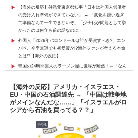
【海外の反応】舛添元東京都知事「日本は外国人労働者
▶
の受け入れ準備ができていない」 → 「変化を嫌い過ぎ
て準備なんて一生できないぞ」「少子化が問題として挙
がったのは何年も前の話なのに」
外国人「2026年バロンドールは誰が受賞すべき?」エン
▶
バペ、今季無冠でも初受賞か!?海外ファンが考える本命
とは!?【海外の反応】
韓国の24時間無人のラーメン屋に世界が騒然！←「なん
▶
て文明的なんだ！」（海外の反応）
【海外の反応】南アのGK、ペナルティエリアを壮大に
▶
【海外の反応】アメリカ・イスラエス・
勘違いして一発退場「どんな空間認識能力だよｗ」
EU・中国の石油調達先 → 「中国は戦争地
がメインなんだな……」「イスラエルがロ
欧州「日本だけ反則だろ…」 世界の『日本びいき』に
▶
シアから石油を買ってる？？」
ヨーロッパ全土から不満の声
若手女性教員「学校ではうんこやおならはしない」
▶
その他
英国人「ようこそ」冨安健洋、クリスタルパレス加入が
▶