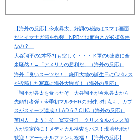
突進してきた牛を跳び越えたら、牛が固まって動かなく
▶
なった闘牛場の映像【海外の反応】
ドイツの湖上に巨大な水上竜巻が発生し周囲が騒然！！
▶
【海外の反応】今永昇太、好調の秘訣はスマホ画面
海外「これが文明か！」日本に比べて超石器時代だった
▶
だとイマナガ節を炸裂「NPBでは面白さが必須条件
英国に海外が大騒ぎ
なの？」
海外「全部日本の真似だったのか…」 日本の普通のテ
▶
レビ番組が最新SNSの数十年先を行っていたと話題に
大谷翔平の2本塁打も空しく・・・ド軍の6連敗に全
米騒然！←「アメリカの勝利だ」（海外の反応）
【海外の反応】ジョン・オルルードって「劣化版・元祖
▶
大谷翔平」になれるくらいピッチャーとして通用した可
海外「良いスーツだ！」鎌田大地の誕生日にCパレス
能性あるの？ → 「脳の病気がなかったらもっととんで
が投稿した写真に海外大騒ぎ！（海外の反応）
もない選手だっただろうな」「やろうと思えば二刀流を
「翔平が昇太を食ったぞ」大谷翔平が今永昇太から
できるポテンシャルを持っていてもアメリカのシステム
先頭打者弾＋今季初マルチHRの3安打3打点も、カブ
が許さないんだよな」
スがスイープ達成！LAD 6-7 CHC（海外の反応）
【あんこ】やる夫は神州日乃本をダイスで旅をする【な
▶
英国人「ようこそ」冨安健洋、クリスタルパレス加
んちゃって武侠モノ】 第9話 おお、ブッダよ！ 寝てお
入が決定的に！メディカル検査をパス！現地サポが
られるのですか！？
歓迎！アーセナルファンも祝福！【海外の反応】