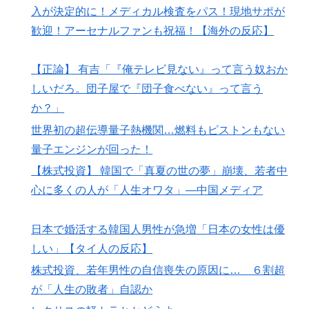
入が決定的に！メディカル検査をパス！現地サポが
歓迎！アーセナルファンも祝福！【海外の反応】
【正論】 有吉「『俺テレビ見ない』って言う奴おか
しいだろ。団子屋で『団子食べない』って言う
か？」
世界初の超伝導量子熱機関…燃料もピストンもない
量子エンジンが回った！
【株式投資】 韓国で「真夏の世の夢」崩壊、若者中
心に多くの人が「人生オワタ」―中国メディア
日本で婚活する韓国人男性が急増「日本の女性は優
しい」【タイ人の反応】
株式投資、若年男性の自信喪失の原因に… ６割超
が「人生の敗者」自認か