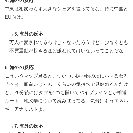
4. 海外の反応
ゃない…！」外国人を夢中ににする世界観の作品と
中東は相変わらず大きなシェアを握ってるな。特に中国と
は・・・？ 海外の反応
EU向け。
韓国人「台風接近中だけど日本には台風クラブというの
▶
があったんだね」
→5. 海外の反応
韓国人「PSG、日本の鈴木彩艶に約60億円で正式オファ
▶
万人に愛されてるわけじゃないだろうけど、少なくとも
ー・・・」→「あいつがそれほどなのか（ブルブル）」
不買運動が起きるほど嫌われてはいないってことだな。
「レギュラーとして出れるとは思わないけど、それでも
やっぱり羨ましいね」
6. 海外の反応
こういうマップ見ると、ついつい調べ物の沼にハマるわ?
「へぇー面白いじゃん」くらいの気持ちで見始めるんだけ
ど、20分後にはタブを5つも開いてパイプラインとか輸送
ルート、地政学について読み耽ってる。気分はもうエネル
ギーアナリストよ。
→7. 海外の反応