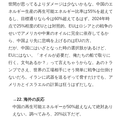
世間が思ってるよりダメージは少ないかもな。中国のエ
ネルギー生産の再生可能エネルギー比率は55%を超えて
るし、目標通りなら今は60%超えてるはず。2024年時
点で25%程度のEUとは対照的。EUはロシアとの戦争の
せいでアメリカや中東のオイルに完全に依存してるか
ら、中国より先に悲鳴を上げるのはEUの方。
だが、中国にはいざとなった時の選択肢があるけど、
EUにはない。「オイルが必要だ、俺たちの船で取りに
行く。文句あるか？」って言えちゃうからな。あのトラ
ンプでさえ、世界の工場相手にそう簡単に戦争は仕掛け
ないだろ。イランに武器を送るぞって脅すだけでも、ア
メリカとイスラエルの計算は狂うはずだしな。
→22. 海外の反応
中国の再生可能エネルギーが50%超えなんて絶対あり
えない。調べてみろ、20%以下だぞ。