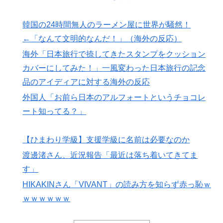
韓国人「せっかく日本に韓国風のメンチカツ屋をオープ
▶
ンしてあげたのに、ほとんど客が来なくて閉店したんだ
韓国の24時間無人のラーメン屋に世界が騒然！
そうです…」
←「なんて文明的なんだ！」（海外の反応）
韓国人「日本人は韓国が大好きなはずなのに、実は東南
▶
海外「日本旅行で捺してきたスタンプをクッション
アジア人と同列に見ているというのは本当なのです
カバーにしてみた！」一風変わった日本旅行の記念
か？」
品のアイディアに対する海外の反応
NPB時代の山本由伸の打撃練習にMLBファン騒然！
▶
外国人「お前ら日本のアルフォートというチョコレ
←「大谷の後に打たそう！」（海外の反応）
ート知ってる？」
韓国人「日本の女子高生のセーラー服と外国人観光客の
▶
関係性」
【ひまわり学級】支援学級に名前は必要なのか
【海外の反応】なぜイチローはあんなに敬遠四球が多か
▶
渡邊渚さん、近況報告「最近は落ち着いてきてま
ったの？「45歳引退で通算打率.311の突然変異だぞ」
す」
海外「世界で日本を死守するぞ！」 日本の消防署を訪
▶
れたちびっ子集団が世界をメロメロに
HIKAKINさん「VIVANT」の読み方を知らず赤っ恥ｗ
ｗｗｗｗｗｗ
海外「日本旅行で捺してきたスタンプをクッションカバ
▶
ーにしてみた！」一風変わった日本旅行の記念品のアイ