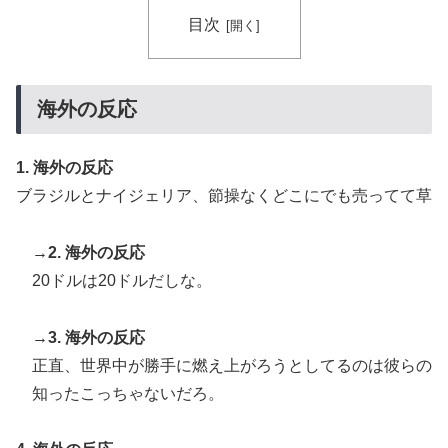
ディアに対する海外の反応
目次
海外「これ美味しい！」米国で一番人気のおフランス製
▶
「日本のパン」に海外が大騒ぎ
【MLB】先発投手のパワーランキング → 「セールが山
▶
海外の反応
本由伸より下はないわ」「菅野は1位のミジオロウスキ
ーと同じ勝数なんだよな」
1. 海外の反応
【画像】フジテレビ2026入社新人アナウンサーwww
▶
ブラジルとナイジェリア、節操なくどこにでも売ってて草
英国人「日本代表で一番好き」上田綺世、プレミア移籍
▶
が浮上！現地サポが大興奮！獲得を望む声が殺到！【海
→2. 海外の反応
外の反応】
20ドルは20ドルだしな。
日本で婚活する韓国人男性が急増「日本の女性は優し
▶
い」【タイ人の反応】
→3. 海外の反応
韓国人「トヨタが2027年に次世代ハイブリッドバッテ
▶
正直、世界中が勝手に燃え上がろうとしてるのは彼らの
リーを導入へ！最大1000kmの航続距離や超高速充電を
知ったこっちゃないだろ。
目指す」
海外「日本のアニメは世界観や設定の作り込みが半端じ
▶