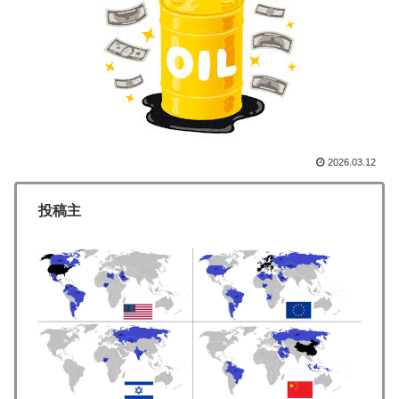
決定的に！メディカル検査をパス！現地サポが歓迎！ア
ーセナルファンも祝福！【海外の反応】
英国人「ようこそ」冨安健洋、クリスタルパレス加入が
▶
決定的に！メディカル検査をパス！現地サポが歓迎！ア
ーセナルファンも祝福！【海外の反応】
海外「蘇生した母親は翌日には母乳をあげていた。で、
▶
次の患者に顔面を殴られた」医師たちが語る忘れられな
2026.03.12
い症例…
外国人「お前ら日本のアルフォートというチョコレート
▶
投稿主
知ってる？」
英国人「ようこそ」冨安健洋、クリスタルパレス加入が
▶
決定的に！メディカル検査をパス！現地サポが歓迎！ア
ーセナルファンも祝福！【海外の反応】
韓国人「悲報：日本と韓国の立場が完全に逆転してしま
▶
った模様…」→「日本を笑って見てたのに…（ﾌﾞﾙﾌﾞﾙ」
＝韓国の反応