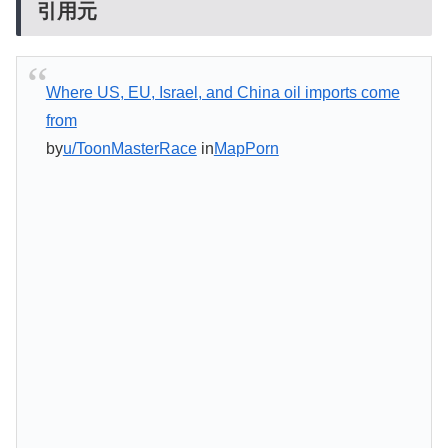
引用元
Where US, EU, Israel, and China oil imports come
from
by
u/ToonMasterRace
in
MapPorn