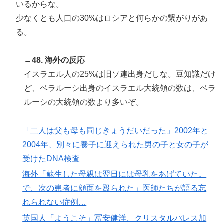
いるからな。
少なくとも人口の30%はロシアと何らかの繋がりがあ
る。
→48. 海外の反応
イスラエル人の25%は旧ソ連出身だしな。豆知識だけ
ど、ベラルーシ出身のイスラエル大統領の数は、ベラ
ルーシの大統領の数より多いぞ。
「二人は父も母も同じきょうだいだった」2002年と
2004年、別々に養子に迎えられた男の子と女の子が
受けたDNA検査
海外「蘇生した母親は翌日には母乳をあげていた。
で、次の患者に顔面を殴られた」医師たちが語る忘
れられない症例…
英国人「ようこそ」冨安健洋、クリスタルパレス加