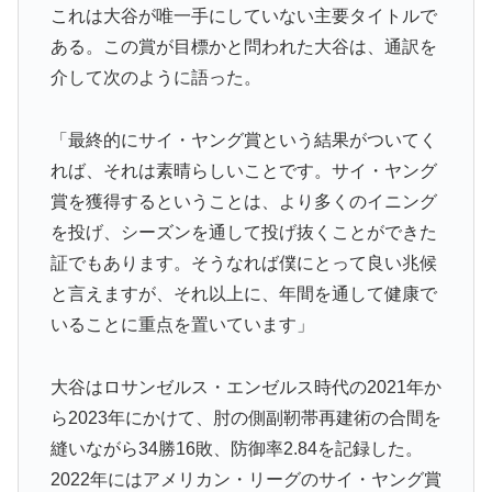
これは大谷が唯一手にしていない主要タイトルで
ぺこぱ松蔭寺「みんな右とか左とか拘りすぎ。思想関係
▶
ある。この賞が目標かと問われた大谷は、通訳を
なく応援しようよ」
介して次のように語った。
【衝撃】韓国人「エボシ御前の声の人、若い頃がこれか
▶
よ」
「最終的にサイ・ヤング賞という結果がついてく
「1個9,983キロカロリー、成人が4〜5日かけて食べる
▶
れば、それは素晴らしいことです。サイ・ヤング
量」店名は『心臓発作グリル』、そこで本当に心臓発作
賞を獲得するということは、より多くのイニング
が起きた日
を投げ、シーズンを通して投げ抜くことができた
新聞さん、壮大な縦読みを仕込んでしまうwww
▶
証でもあります。そうなれば僕にとって良い兆候
海外「親が買った覚えのないプレゼントが山積みなのに
▶
と言えますが、それ以上に、年間を通して健康で
誰も騒がない」サンタ映画最大の設定の穴…？
いることに重点を置いています」
韓国人「過去のW杯で韓国代表がドーピング検査をすり
▶
抜けるように注射していたものがこちら…」→「恥ずか
大谷はロサンゼルス・エンゼルス時代の2021年か
しい…（ﾌﾞﾙﾌﾞﾙ」＝韓国の反応
ら2023年にかけて、肘の側副靭帯再建術の合間を
外国人「日本の未来は安泰だ」16歳MF三井寺眞、衝撃
▶
縫いながら34勝16敗、防御率2.84を記録した。
ゴール！久保建英超え歴代2位の記録！3得点に絡む活躍
2022年にはアメリカン・リーグのサイ・ヤング賞
で海外絶賛！【海外の反応】