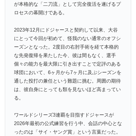
の大復活に米国人が大喜び
が本格的な「二刀流」として完全復活を遂げるプ
ロセスの幕開けである。
イチローさん「僕は本を読まない。好きなアニメはドラ
▶
ゴンボール」【海外の反応】
2023年12月にドジャースと契約して以来、大谷
海外「日本人はなんて気高いんだ！」 英高級紙も驚愕
▶
した極限の中の日本人の姿に世界が衝撃
にとって今回が初めて、怪我のない通常のオフシ
ーズンとなった。2度目の右肘手術を経て本格的
外国人「俺達が見かけたヤバすぎる髪型を集めてみたｗ
▶
な先発復帰を果たした今、彼は間もなく、選手
ｗｗｗ」
個々の能力を最大限に引き出すことで定評のある
韓国が独自開発したと自慢する甘いトマト、実はそこら
▶
球団において、6ヶ月から7ヶ月に及ぶシーズンを
辺のトマトに砂糖水を注入していただけなのが判明して
通した投打の兼任という難題に挑む。周囲の期待
大問題にw
は、彼自身にとっても類を見ないほど高まってい
海外「日本はさすが過ぎるｗ」 日本は野生動物の喧嘩
▶
る。
さえ可愛くなってしまうと世界が騒然
外国人「アジア杯で優勝するんだ」日本代表、W杯ポッ
▶
ワールドシリーズ3連覇を目指すドジャースが
ト1入りに現実味!?2030大会で出場枠「64」なら追い風
2026年最初の公式練習を行う中、会話の中心とな
に！アメリカ人もポット1争いに熱視線！【海外の反
応】
ったのは「サイ・ヤング賞」という言葉だった。