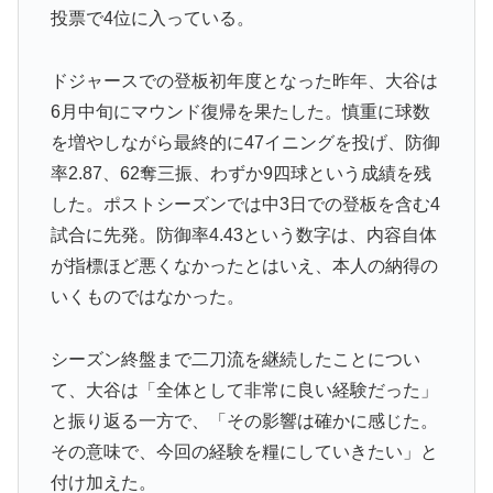
投票で4位に入っている。
大地震が起きても手術をやり遂げる日本の医療チーム、
▶
海外でも凄すぎると絶賛
ドジャースでの登板初年度となった昨年、大谷は
韓国人「フランスの有力紙も大韓サッカー協会前代未聞
▶
6月中旬にマウンド復帰を果たした。慎重に球数
の不祥事を詳細に報道！」→「国際的スキャンダルに発
を増やしながら最終的に47イニングを投げ、防御
展してしまう‥」
率2.87、62奪三振、わずか9四球という成績を残
海外「全部日本の真似だったのか…」 日本の普通のテ
▶
した。ポストシーズンでは中3日での登板を含む4
レビ番組が最新SNSの数十年先を行っていたと話題に
試合に先発。防御率4.43という数字は、内容自体
【MLB】化け物みたいな球を投げるクローザーを先発に
▶
が指標ほど悪くなかったとはいえ、本人の納得の
転向させないのはなんで？ → 「100mとマラソンの違
いくものではなかった。
い」「先発は2－3種類の一級品の変化球が必要だから
な」
シーズン終盤まで二刀流を継続したことについ
【海外の反応】アルゼンチン協会、FIFA会長に断固たる
▶
て、大谷は「全体として非常に良い経験だった」
支持を表明「隠す気もないんだなｗ」
と振り返る一方で、「その影響は確かに感じた。
海外「海外発祥なのに、今では日本で定着してるものっ
▶
その意味で、今回の経験を糧にしていきたい」と
て何？その逆も教えて！」（海外の反応）
付け加えた。