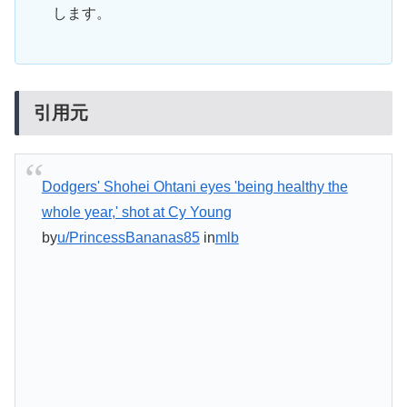
します。
引用元
Dodgers' Shohei Ohtani eyes 'being healthy the
whole year,' shot at Cy Young
by
u/PrincessBananas85
in
mlb