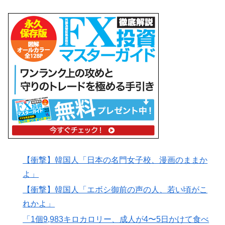
【衝撃】韓国人「日本の名門女子校、漫画のままか
よ」
【衝撃】韓国人「エボシ御前の声の人、若い頃がこ
れかよ」
「1個9,983キロカロリー、成人が4〜5日かけて食べ