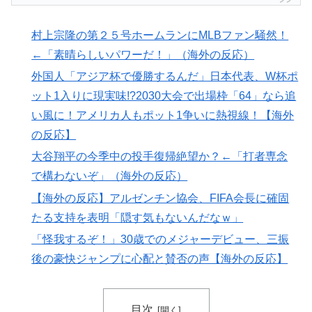
村上宗隆の第２５号ホームランにMLBファン騒然！
←「素晴らしいパワーだ！」（海外の反応）
外国人「アジア杯で優勝するんだ」日本代表、W杯ポ
ット1入りに現実味!?2030大会で出場枠「64」なら追
い風に！アメリカ人もポット1争いに熱視線！【海外
の反応】
大谷翔平の今季中の投手復帰絶望か？←「打者専念
で構わないぞ」（海外の反応）
【海外の反応】アルゼンチン協会、FIFA会長に確固
たる支持を表明「隠す気もないんだなｗ」
「怪我するぞ！」30歳でのメジャーデビュー、三振
後の豪快ジャンプに心配と賛否の声【海外の反応】
目次