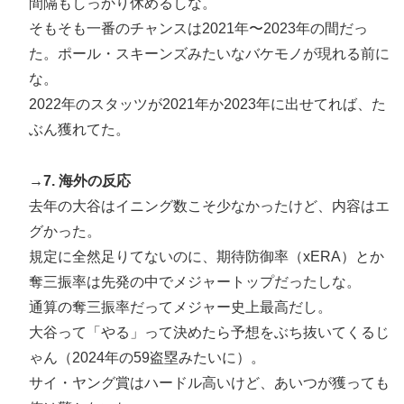
間隔もしっかり休めるしな。
そもそも一番のチャンスは2021年〜2023年の間だっ
た。ポール・スキーンズみたいなバケモノが現れる前に
な。
2022年のスタッツが2021年か2023年に出せてれば、た
ぶん獲れてた。
→7. 海外の反応
去年の大谷はイニング数こそ少なかったけど、内容はエ
グかった。
規定に全然足りてないのに、期待防御率（xERA）とか
奪三振率は先発の中でメジャートップだったしな。
通算の奪三振率だってメジャー史上最高だし。
大谷って「やる」って決めたら予想をぶち抜いてくるじ
ゃん（2024年の59盗塁みたいに）。
サイ・ヤング賞はハードル高いけど、あいつが獲っても