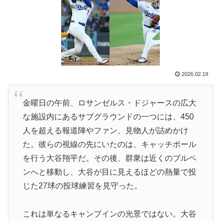
【海外の反応】アルゼンチン協会、FIFA会長に確固たる
▶
支持を表明「隠す気もないんだなｗ」
海外「素晴らしい！」日本が買収したUSスチール驚異
▶
の大復活に米国人が大喜び
日本「俺は有名な武士の家系だけど世界のみんなは先祖
▶
2026.02.19
に偉人っている？」
【伝説の100得点、いまだ都市伝説扱い】海外「バムの
▶
金曜日の午前、ロサンゼルス・ドジャースの広大
83点でようやく信じた」
な施設内にあるサブグラウンドの一つには、450
韓国人「日本メディアが大型台風13号が急カーブで韓国
▶
人を超える報道陣やファン、見物人が詰めかけ
方面に向かって来ると予報！」→「予想外の進路‥」
た。彼らの視線の先にいたのは、キャッチボール
3.1節がある月なのに…3月のカレンダーに日本の富士
▶
を行う大谷翔平だ。その後、群衆は近くのブルペ
山・大阪城・桜が描かれ物議＝韓国の反応
ンへと移動し、大谷が目に見えるほどの熱量で投
大地震が起きても手術をやり遂げる日本の医療チーム、
▶
じた27球の投球練習を見守った。
海外でも凄すぎると絶賛
海外「素晴らしい！」日本が買収したUSスチール驚異
これは単なるキャンプインの光景ではない。大谷
▶