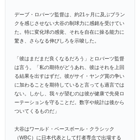
軽飛行機が屋根すれすれを抜けて飛行場へ、車輪を出さ
▶
ないまま胴体着陸「これよりひどい着陸なら山ほど見て
デーブ・ロバーツ監督は、約21ヶ月に及ぶブラン
きた」【海外の反応】
クを感じさせない大谷の制球力に感銘を受けてい
た。特に変化球の感覚、それを自在に操る能力に
驚き、さらなる伸びしろを示唆した。
「彼はまだまだ良くなるだろう」とロバーツ監督
は言う。「私の期待がどうあれ、彼はそれを上回
る結果を出すはずだ。彼がサイ・ヤング賞の争い
に加わることを期待していると言っても過言では
ない。しかし、我々が望むのは彼が健康で先発ロ
ーテーションを守ることだ。数字や統計は後から
ついてくるものだ」
大谷はワールド・ベースボール・クラシック
（WBC）に日本代表として打者専念で出場する