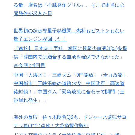
る量」店名は『心臓発作グリル』、そこで本当に心
臓発作が起きた日
世界初の超伝導量子熱機関…燃料もピストンもない
量子エンジンが回った！
【速報】 日本赤十字社、韓国に超希少血液Jr(a-)を提
供「韓国内では適合する血液を確保できなかった」
※今回で4回目
中国「大洪水！」三峡ダム「9門開放！（全力放流」
中国都市「三峡沿線の道路水没」中国政府「高速道
路封鎖！」中国ダム「緊急放流に合わせて開門（土
砂崩れ発生」→
海外の反応 佐々木朗希QSも、ドジャース逆転サヨ
ナラ負けで7連敗！大谷痛恨併殺打