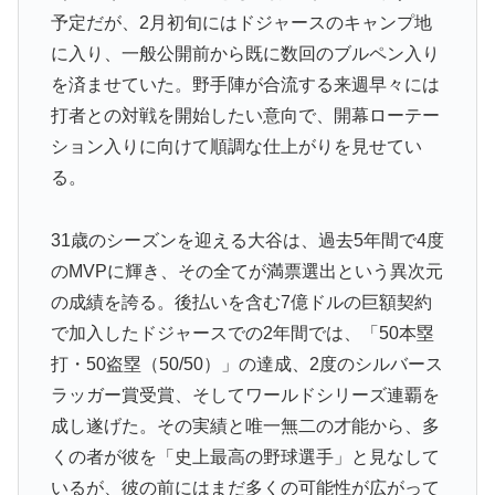
予定だが、2月初旬にはドジャースのキャンプ地
に入り、一般公開前から既に数回のブルペン入り
を済ませていた。野手陣が合流する来週早々には
打者との対戦を開始したい意向で、開幕ローテー
ション入りに向けて順調な仕上がりを見せてい
る。
31歳のシーズンを迎える大谷は、過去5年間で4度
のMVPに輝き、その全てが満票選出という異次元
の成績を誇る。後払いを含む7億ドルの巨額契約
で加入したドジャースでの2年間では、「50本塁
打・50盗塁（50/50）」の達成、2度のシルバース
ラッガー賞受賞、そしてワールドシリーズ連覇を
成し遂げた。その実績と唯一無二の才能から、多
くの者が彼を「史上最高の野球選手」と見なして
いるが、彼の前にはまだ多くの可能性が広がって