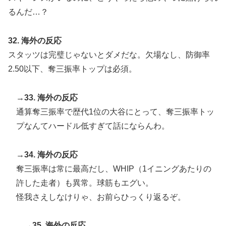
るんだ…？
32. 海外の反応
スタッツは完璧じゃないとダメだな。欠場なし、防御率
2.50以下、奪三振率トップは必須。
→33. 海外の反応
通算奪三振率で歴代1位の大谷にとって、奪三振率トッ
プなんてハードル低すぎて話にならんわ。
→34. 海外の反応
奪三振率は常に最高だし、WHIP（1イニングあたりの
許した走者）も異常。球筋もエグい。
怪我さえしなけりゃ、お前らひっくり返るぞ。
→35. 海外の反応