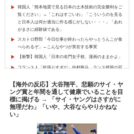
韓国人「熊本地震で見る日本の土木技術の完全勝利をご
▶
覧ください」→「これはすごいわ」「こういうのを見る
と日本人は何か適当に作る感じがしない・・・」「あれ
がまさに経験値である」
スカトロ野郎「今日仕事が終わったらやっとうんこが食
▶
べられるぞ」←こんなやつが実在する事実
【衝撃】韓国人「日本の名門女子校、漫画のままかよ」
▶
フランス人「欲張りすぎだ」中村敬斗、ランス残留の可
▶
能性を会長が示唆！移籍金が交渉の壁に..現地サポの本
音がこれ！【海外の反応】
【海外の反応】大谷翔平、悲願のサイ・ヤ
ング賞と年間を通して健康でいることを目
韓国人「我が国がクウェート戦で行った審判買収が本当
▶
標に掲げる → 「サイ・ヤングはさすがに
に深刻である理由がこちら…」→「これはダメなやつ…
無理だわ」「いや、大谷ならやりかねな
（ﾌﾞﾙﾌﾞﾙ」＝韓国の反応
い」
韓国人「日本メディアが2002年ワールドカップ韓国準
▶
決勝も調査すべきと主張！」→「英国メディアも一斉に
スポーツ
指摘‥」