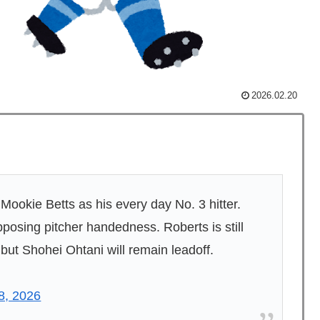
ってどう思う？ 第1話 高町流捕縛術に死角なし！
球が多かったの？「45歳引退で通算打率.311の突然変
2026.02.20
普通のテレビ番組が最新SNSの数十年先を行っていたと
フランス製「日本のパン」に海外が大騒ぎ
ーwww
Mookie Betts as his every day No. 3 hitter.
性は優しい」【タイ人の反応】
posing pitcher handedness. Roberts is still
て動かなくなった闘牛場の映像【海外の反応】
, but Shohei Ohtani will remain leadoff.
ブというのがあったんだね」
消防署を訪れたちびっ子集団が世界をメロメロに
8, 2026