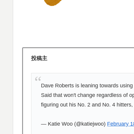
【あんこ】唐突になるんだけど、「魔法少女」
▶
【海外の反応】なぜイチローはあんなに敬遠四
▶
異だぞ」
海外「全部日本の真似だったのか…」 日本の
▶
話題に
投稿主
海外「これ美味しい！」米国で一番人気のお
▶
【画像】フジテレビ2026入社新人アナウンサ
▶
Dave Roberts is leaning towards using 
日本で婚活する韓国人男性が急増「日本の女
▶
Said that won't change regardless of op
突進してきた牛を跳び越えたら、牛が固まっ
▶
figuring out his No. 2 and No. 4 hitters
韓国人「台風接近中だけど日本には台風クラ
▶
海外「世界で日本を死守するぞ！」 日本の
▶
— Katie Woo (@katiejwoo)
February 1