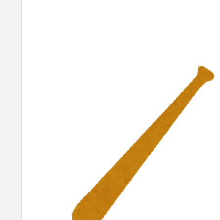
英国人「ようこそ」冨安健洋、クリスタルパ
▶
が歓迎！アーセナルファンも祝福！【海外の
英国人「日本代表で一番好き」上田綺世、プ
▶
殺到！【海外の反応】
【海外の反応】南アのGK、ペナルティエリ
▶
ｗ」
海外「日本のアニメがここまで泣けるなんて
▶
は・・・？【海外の反応】
英国人「ようこそ」冨安健洋、クリスタルパ
▶
が歓迎！アーセナルファンも祝福！【海外の
韓国人「日本人は韓国が大好きなはずなのに
▶
のですか？」
韓国人「これが新時代の配慮か！」日本のテ
▶
天！