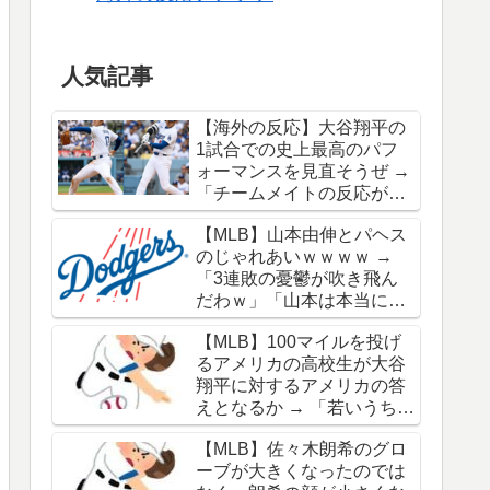
人気記事
【海外の反応】大谷翔平の
1試合での史上最高のパフ
ォーマンスを見直そうぜ →
「チームメイトの反応が凄
さを物語ってるな」「ワー
【MLB】山本由伸とパヘス
ルドシリーズで延長18回ま
のじゃれあいｗｗｗｗ →
でいった試合も凄かった」
「3連敗の憂鬱が吹き飛ん
だわｗ」「山本は本当にオ
シャレだな」
【MLB】100マイルを投げ
るアメリカの高校生が大谷
翔平に対するアメリカの答
えとなるか → 「若いうちか
ら神格化されても期待通り
【MLB】佐々木朗希のグロ
のキャリアを築けるのはほ
ーブが大きくなったのでは
んの一握りだからな」「大