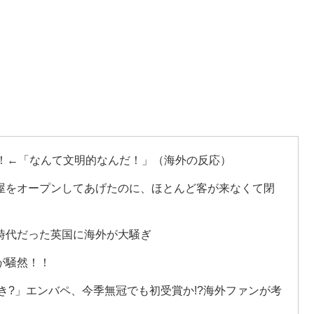
然！←「なんて文明的なんだ！」（海外の反応）
屋をオープンしてあげたのに、ほとんど客が来なくて閉
時代だった英国に海外が大騒ぎ
が騒然！！
き?」エンバペ、今季無冠でも初受賞か!?海外ファンが考