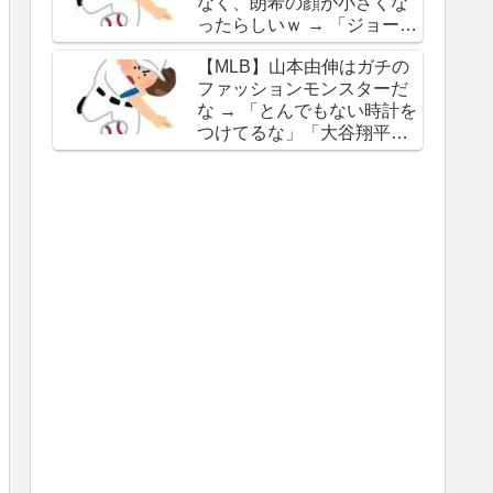
なく、朗希の顔が小さくな
谷の名前を出したのはクリ
ったらしいｗ → 「ジョーク
ック数稼ぎでしかないわ」
が出るってことは絶好調の
【MLB】山本由伸はガチの
証拠だな」「癖なのか精神
ファッションモンスターだ
的なものなのか分からない
な → 「とんでもない時計を
がいい方向に進んだのはい
つけてるな」「大谷翔平と
いことだ」
は真逆だな」