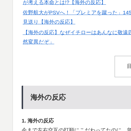
が考える本命とは!?【海外の反応】
佐野航大がPSVへ！「プレミアを蹴った」14
見送り【海外の反応】
【海外の反応】なぜイチローはあんなに敬遠四
然変異だぞ」
海外の反応
1. 海外の反応
今まで左右交互の打順にこだわってたのに、