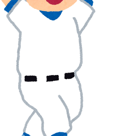
レス加入が決定的に！メディカル検査をパス！現地サポ
反応】
レミア移籍が浮上！現地サポが大興奮！獲得を望む声が
アを壮大に勘違いして一発退場「どんな空間認識能力だよ
…！」海外のアニメファンが一番泣いた日本のアニメと
レス加入が決定的に！メディカル検査をパス！現地サポ
反応】
、実は東南アジア人と同列に見ているというのは本当な
レビ局が下した驚きの表現規制に韓国人がビックリ仰