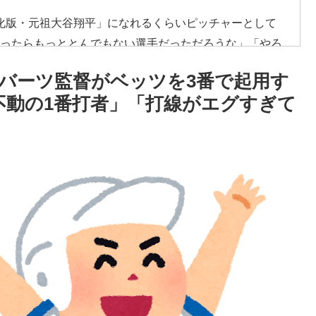
化版・元祖大谷翔平」になれるくらいピッチャーとして
かったらもっととんでもない選手だっただろうな」「やろ
っていてもアメリカのシステムが許さないんだよな」
バーツ監督がベッツを3番で起用す
街頭インタビューに登場した女子高生4人組がエモすぎる
不動の1番打者」「打線がエグすぎて
ョコレート知ってる？」
で正式オファー・・・」→「あいつがそれほどなのか（ブ
わないけど、それでもやっぱり羨ましいね」
みが半端じゃない…！」外国人を夢中ににする世界観の
で正式オファー・・・」→「あいつがそれほどなのか（ﾌﾞﾙ
...
臭いを消す方法をご覧ください」→「これマジ？」