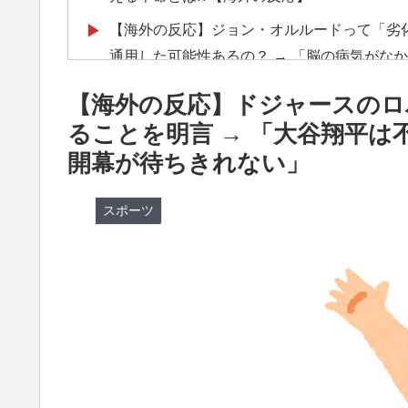
【海外の反応】ジョン・オルルードって「劣
▶
通用した可能性あるの？ → 「脳の病気がな
うと思えば二刀流をできるポテンシャルを持
【海外の反応】ドジャースのロ
海外「日本がキラキラして見える…」 日本の
▶
ることを明言 → 「大谷翔平は
と話題に
開幕が待ちきれない」
外国人「お前ら日本のアルフォートというチ
▶
スポーツ
韓国人「PSG、日本の鈴木彩艶に約60億円
▶
ルブル）」「レギュラーとして出れるとは思
海外「日本のアニメは世界観や設定の作り込
▶
作品とは・・・？ 海外の反応
韓国人「PSG、日本の鈴木彩艶に約60億円
▶
ﾌﾞﾙ）」「レギュラーとして出れるとは思わない
韓国人「日本のXで話題になったエアコンの
▶