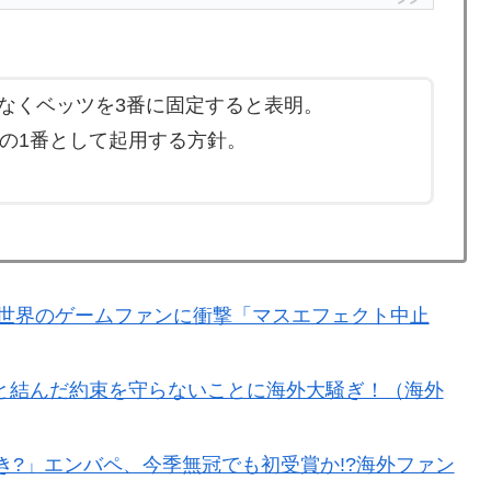
「セールが山本由伸より下はないわ」「菅野は1位のミジオ
ションカバーにしてみた！」一風変わった日本旅行の記
なくベッツを3番に固定すると表明。
動の1番として起用する方針。
則的に行き来し続ける」時間結晶という物質の状態が実在
ドバッテリーを導入へ！最大1000kmの航続距離や超高速
ってどう思う？ 第2話 …まぁた侵略者か
し世界のゲームファンに衝撃「マスエフェクト中止
人労働者の受け入れ準備ができていない」 → 「変化を
子化が問題として挙がったのは何年も前の話なのに」
市と結んだ約束を守らないことに海外大騒ぎ！（海外
転してしまった模様…」→「日本を笑って見てたのに…
き?」エンバペ、今季無冠でも初受賞か!?海外ファン