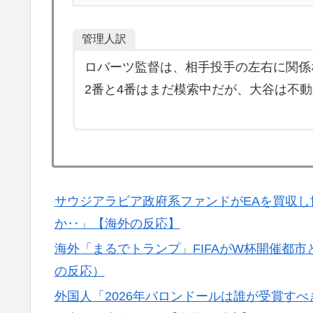
【MLB】先発投手のパワーランキング → 
▶
ロウスキーと同じ勝数なんだよな」
管理人訳
海外「日本旅行で捺してきたスタンプをクッ
▶
ロバーツ監督は、相手投手の左右に関係
念品のアイディアに対する海外の反応
2番と4番はまだ模索中だが、大谷は不
「原子が同じ場所にいたまま、2つの姿を規
▶
するらしい
韓国人「トヨタが2027年に次世代ハイブリッ
▶
充電を目指す」
【あんこ】唐突になるんだけど、「魔法少女」
▶
サウジアラビア政府系ファンドがEAを買収
【海外の反応】舛添元東京都知事「日本は外国
▶
か‥」【海外の反応】
嫌い過ぎて準備なんて一生できないぞ」「少
海外「まるでトランプ」FIFAがW杯開催都
韓国人「悲報：日本と韓国の立場が完全に逆
▶
の反応）
（ﾌﾞﾙﾌﾞﾙ」＝韓国の反応
外国人「2026年バロンドールは誰が受賞すべ