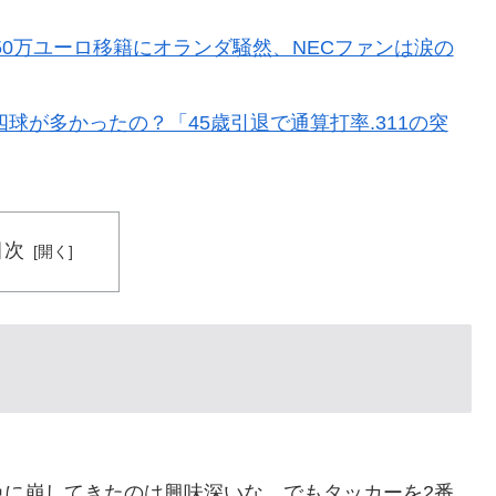
50万ユーロ移籍にオランダ騒然、NECファンは涙の
球が多かったの？「45歳引退で通算打率.311の突
目次
急に崩してきたのは興味深いな。でもタッカーを2番