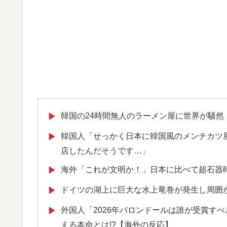
韓国の24時間無人のラーメン屋に世界が騒
▶
韓国人「せっかく日本に韓国風のメンチカツ
▶
店したんだそうです…」
海外「これが文明か！」日本に比べて超石器
▶
ドイツの湖上に巨大な水上竜巻が発生し周囲
▶
外国人「2026年バロンドールは誰が受賞すべ
▶
える本命とは!?【海外の反応】