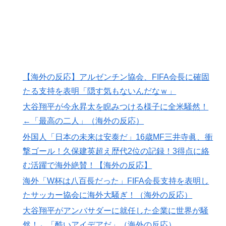
移民ベトナム女達の宅飲み、レベチｗｗｗｗｗｗｗｗｗ
▶
ｗｗｗｗｗｗｗｗｗｗｗｗｗｗｗ
韓国人「東京とソウルの宿泊費や交通費を徹底比較した
▶
結果判明した驚きの物価事情がこちらです」→「こんな
に物価差があるの？‥」
【海外の反応】アルゼンチン協会、FIFA会長に確固
フランス人「欲張りすぎだ」中村敬斗、ランス残留の可
▶
たる支持を表明「隠す気もないんだなｗ」
能性を会長が示唆！移籍金が交渉の壁に..現地サポの本
大谷翔平が今永昇太を睨みつける様子に全米騒然！
音がこれ！【海外の反応】
←「最高の二人」（海外の反応）
【朗報】韓国人「日本のサッカー選手、90年代の映画ス
▶
ターかよ」
外国人「日本の未来は安泰だ」16歳MF三井寺眞、衝
撃ゴール！久保建英超え歴代2位の記録！3得点に絡
海外「あるある！」日本を旅行した外国人が患う新たな
▶
む活躍で海外絶賛！【海外の反応】
症状「日本後PTSD」に海外が大騒ぎ
海外「W杯は八百長だった」FIFA会長支持を表明し
イチローさん「僕は本を読まない。好きなアニメはドラ
▶
ゴンボール」【海外の反応】
たサッカー協会に海外大騒ぎ！（海外の反応）
大谷翔平がアンバサダーに就任した企業に世界が騒
韓国人「韓国に10年間の出場権剥奪や過去ワールドカッ
▶
プ、オリンピック予選の記録削除を要求するFIFA公式制
然！←「酷いアイデアだ」（海外の反応）