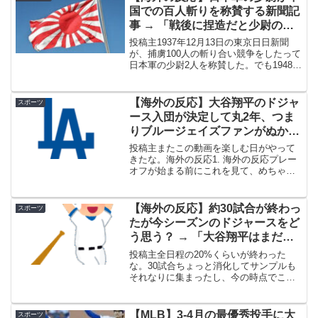
国での百人斬りを称賛する新聞記
事 → 「戦後に捏造だと少尉の遺
族が訴えたらしいな」「戦時中の
投稿主1937年12月13日の東京日日新聞
プロパガンダだろ？」
が、捕虜100人の斬り合い競争をしたって
日本軍の少尉2人を称賛した。でも1948年
に南京政府がそいつらを処刑。そしたら
2003年になって、遺族が「あの記事は名
誉毀損だ、捏造だ」って新聞社を訴えて
【海外の反応】大谷翔平のドジャ
スポーツ
やん...
ース入団が決定して丸2年、つま
りブルージェイズファンがぬか喜
びしてから2年たったな
投稿主またこの動画を楽しむ日がやって
きたな。海外の反応1. 海外の反応プレー
オフが始まる前にこれを見て、めちゃく
ちゃ笑ったわ。WSでブルージェイズと当
たった時、「向こうが最後に笑うか、こ
っちが徹底的に叩きのめすか」どっちか
【海外の反応】約30試合が終わっ
スポーツ
だと思ってたけど、...
たが今シーズンのドジャースをど
う思う？ → 「大谷翔平はまだ本
来の姿じゃないな、心配はしてな
投稿主全日程の20%くらいが終わった
いけど」「主力の衰えが心配にな
な。30試合ちょっと消化してサンプルも
それなりに集まったし、今の時点でこの
る」
チームについて見えてきたことは？ポジ
れる要素と懸念点を教えてくれ。var
adstir_vars = { ver: "4.0", ...
【MLB】3-4月の最優秀投手に大
スポーツ