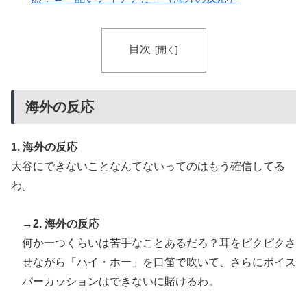
裁を海外メディアが報道！」
韓国人「韓国人が衝撃を受けた意外な日本の運転文化が
▶
目次
こちらです‥」→「日本人はこんなに徹底している‥」
韓国人「とある日本の飲食店で、韓国人店員が韓国人団
▶
体客と口論になった理由がこちら・・・」
海外の反応
海外「剣が二回斬り合っただけで折れるのはどういうこ
▶
となんだ」満点なのに二度と起動しない理由…
1. 海外の反応
韓国人「残酷だった日帝強占期前後の写真を見てみよ
▶
大谷にできないことなんてないってのはもう確信してる
う」
わ。
【海外の反応】日本のウェブサイトって質の低いものが
▶
多い気がする → 「日本のIT業界は色々と問題があるか
→2. 海外の反応
らな」「ゲームのUIは優れてるのに不思議」
何か一つくらいは苦手なことあるだろ？耳をピクピクさ
泳いでいる人のすぐ横に消防飛行艇が次々着水する南仏
▶
せながら「ハイ・ホー」を口笛で吹いて、さらにボイス
の湖「肝心の場面で毎回カメラが逃げる」【海外の反
パーカッションはできないに賭けるわ。
応】