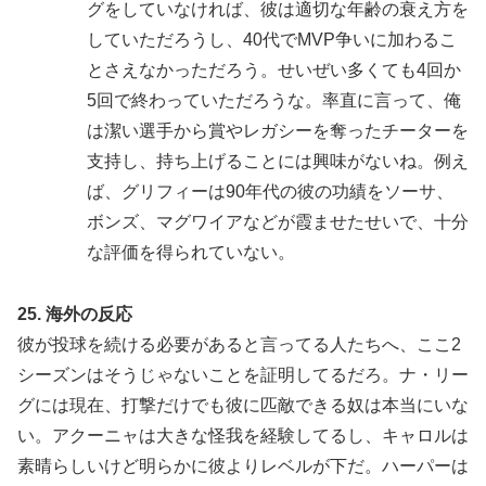
グをしていなければ、彼は適切な年齢の衰え方を
していただろうし、40代でMVP争いに加わるこ
とさえなかっただろう。せいぜい多くても4回か
5回で終わっていただろうな。率直に言って、俺
は潔い選手から賞やレガシーを奪ったチーターを
支持し、持ち上げることには興味がないね。例え
ば、グリフィーは90年代の彼の功績をソーサ、
ボンズ、マグワイアなどが霞ませたせいで、十分
な評価を得られていない。
25. 海外の反応
彼が投球を続ける必要があると言ってる人たちへ、ここ2
シーズンはそうじゃないことを証明してるだろ。ナ・リー
グには現在、打撃だけでも彼に匹敵できる奴は本当にいな
い。アクーニャは大きな怪我を経験してるし、キャロルは
素晴らしいけど明らかに彼よりレベルが下だ。ハーパーは