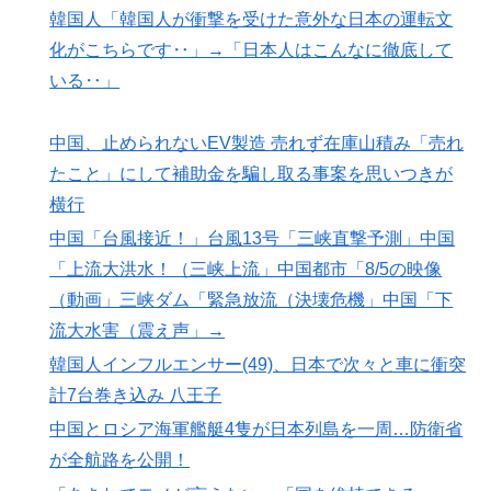
韓国人「韓国人が衝撃を受けた意外な日本の運転文
化がこちらです‥」→「日本人はこんなに徹底して
いる‥」
中国、止められないEV製造 売れず在庫山積み「売れ
たこと」にして補助金を騙し取る事案を思いつきが
横行
中国「台風接近！」台風13号「三峡直撃予測」中国
「上流大洪水！（三峡上流」中国都市「8/5の映像
（動画」三峡ダム「緊急放流（決壊危機」中国「下
流大水害（震え声」→
韓国人インフルエンサー(49)、日本で次々と車に衝突
計7台巻き込み 八王子
中国とロシア海軍艦艇4隻が日本列島を一周…防衛省
が全航路を公開！