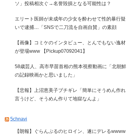
ソ」投稿相次ぐ→名誉毀損となる可能性は？
エリート医師が未成年の少女を酔わせて性的暴行疑
いで逮捕…「SNSで二刀流を自画自賛」の素顔
【画像】コミケのインタビュー、とんでもない逸材
が登場www 【Pickup07092041】
58歳芸人、高市早苗首相の熊本視察動画に「北朝鮮
の記録映画かと思いました」
【悲報】上沼恵美子ブチギレ「簡単にそうめん作れ
言うけど、そうめん作りて地獄なんよ」
5chnavi
【朗報】ぐらんぶるのヒロイン、遂にデレるwwww