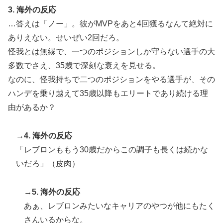
海外「日本なんて行くんじゃなかった…」 日本を知っ
▶
3. 海外の反応
てしまったディズニー信者、帰国後『本家』に失望する
…答えは「ノー」。彼がMVPをあと4回獲るなんて絶対に
事態に
ありえない。せいぜい2回だろ。
海外「お前らの国に他愛のない対立ってある？」日本
▶
怪我とは無縁で、一つのポジションしか守らない選手の大
「エスカレーターの立つ位置」
多数でさえ、35歳で深刻な衰えを見せる。
欧州「日本だけ反則だろ…」 世界の『日本びいき』に
▶
なのに、怪我持ちで二つのポジションをやる選手が、その
ヨーロッパ全土から不満の声
ハンデを乗り越えて35歳以降もエリートであり続ける理
韓国人「日本でヤバい作品ばかりアニメ化してて心配に
▶
由があるか？
なる…」
若いカバがワニを枕にしてしまうまさかの瞬間！！
▶
→4. 海外の反応
【海外の反応】冨安健洋がクリスタル・パレス加入へ
▶
「レブロンももう30歳だからこの調子も長くは続かな
「アーセナルサポの好きなクラブで良かった」
いだろ」（皮肉）
海外「消火栓もフェイクだから消防士が右往左往する中
▶
国www」
→5. 海外の反応
あぁ、レブロンみたいなキャリアのやつが他にもたく
さんいるからな。