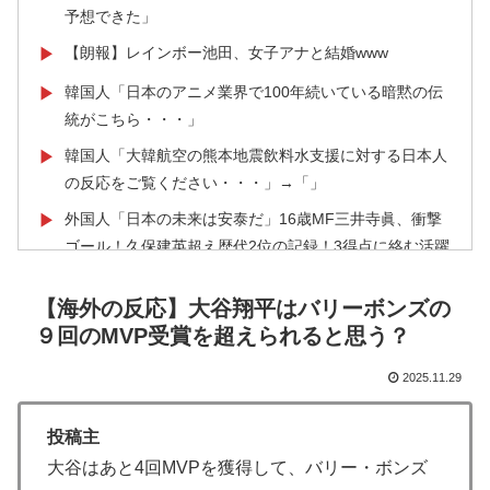
予想できた」
【朗報】レインボー池田、女子アナと結婚www
▶
韓国人「日本のアニメ業界で100年続いている暗黙の伝
▶
統がこちら・・・」
韓国人「大韓航空の熊本地震飲料水支援に対する日本人
▶
の反応をご覧ください・・・」→「」
外国人「日本の未来は安泰だ」16歳MF三井寺眞、衝撃
▶
ゴール！久保建英超え歴代2位の記録！3得点に絡む活躍
で海外絶賛！【海外の反応】
【海外の反応】大谷翔平はバリーボンズの
ワールドカップは誰のものか FIFA新会社構想が10日
▶
９回のMVP受賞を超えられると思う？
足らずで撤回された理由【海外の反応・解説】
韓国人「この夏、韓国人が東京へ行くしかない理由がこ
▶
2025.11.29
ちら…」→「快適そうでめちゃくちゃ羨ましい…（ﾌﾞﾙ
ﾌﾞﾙ」＝韓国の反応
投稿主
アメリカ人「お前らの学校ではどんな理由で退学者が出
▶
大谷はあと4回MVPを獲得して、バリー・ボンズ