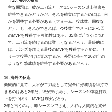
→15. 海外の反応
主な問題は、彼が二刀流として1.5シーズン以上健康を
維持できるかどうかだ。それを確実にするためには、何
かを調整する必要がある（フォーム、投球数、回復な
ど）。もしそれができれば、今後数年でさらに2〜3回
のMVPを獲得する可能性はある。35歳に近づくにつれ
て、二刀流を続けるのは難しくなるだろう。最終的に
は、ボンズを超える最後のMVPを獲得するために、リ
リーフ投手だけに専念するか、外野に移って2024年の
ような打撃成績を維持する必要があるだろう。
16. 海外の反応
楽観的に見て、大谷が二刀流として完全に好成績を維持で
きるのはあと2年だ。彼が投げ続け、シーズン40本塁打以
上を打つ限り、MVPは確実だろう。
2年と言うのは、昨シーズンでさえ、大谷は人間的な兆候