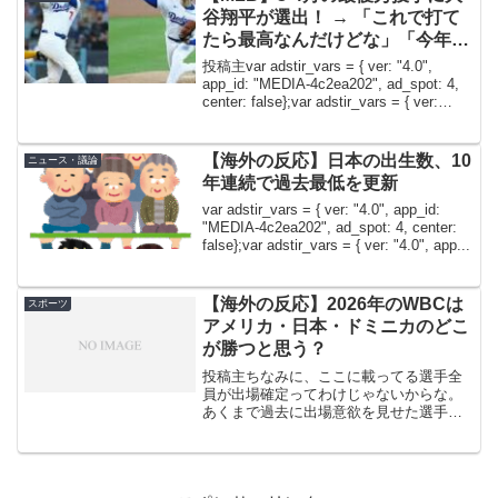
谷翔平が選出！ → 「これで打て
たら最高なんだけどな」「今年は
ピッチングに集中してる気がす
投稿主var adstir_vars = { ver: "4.0",
る」
app_id: "MEDIA-4c2ea202", ad_spot: 4,
center: false};var adstir_vars = { ver:
"4.0", ...
【海外の反応】日本の出生数、10
ニュース・議論
年連続で過去最低を更新
var adstir_vars = { ver: "4.0", app_id:
"MEDIA-4c2ea202", ad_spot: 4, center:
false};var adstir_vars = { ver: "4.0", app...
【海外の反応】2026年のWBCは
スポーツ
アメリカ・日本・ドミニカのどこ
が勝つと思う？
投稿主ちなみに、ここに載ってる選手全
員が出場確定ってわけじゃないからな。
あくまで過去に出場意欲を見せた選手と
か、現時点で内定っぽいメンツを並べて
みた（クロシェは出たいって言ってる
し、アロンソとハーパーは一塁で出る想
定、みたいな感じ）。逆に、...