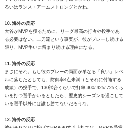
るいはランス・アームストロングとかね。
10. 海外の反応
大谷がMVPを獲るために、リーグ最高の打者や投手であ
る必要はない。二刀流という事実が、彼がプレーし続ける
限り、MVP争いに留まり続ける理由になる。
11. 海外の反応
まさにそれ。もし彼のプレーの両面が単なる「良い」レベ
ルに落ちたとしても、防御率4点未満（とそれに付随する
成績）の投手で、130試合くらいで打率.300/.425/.725くら
いを打つ選手がいるとしたら、歴史的シーズンを過ごして
いる選手以外には誰も勝てないだろうな。
12. 海外の反応
彼がそれなりに投げてHRを40本以上打てば、MVPを受賞