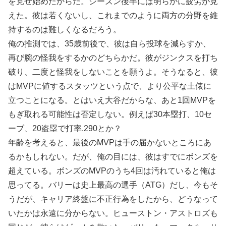
を見せ始めたからだ。シーズン後半には明らかに疲労が見
えた。彼は若くないし、これまでのように両方の分野を維
持するのは難しくなるだろう。
俺の推測では、35歳前後で、彼は自ら投球を減らすか、
再び腕の怪我をするかのどちらかだ。彼がジンクスを打ち
破り、二度と怪我をしないことを願うよ。そうなると、彼
はMVPに値するスタッツという点で、より公平な土俵に
立つことになる。とはいえ大谷だからな、あと1回MVPを
もぎ取れる可能性は否定しない。例えば30本塁打、10セ
ーブ、20盗塁で打率.290とか？
年齢を考えると、最後のMVPは手の届かないところにあ
るかもしれない。だが、俺の目には、彼はすでにボンズを
超えている。ボンズのMVPのうち4回は汚れていると俺は
思ってる。バリーは史上最高の選手（ATG）だし、今もそ
うだが、キャリア終盤に不正行為をしたから、どうなって
いたかは永遠に分からない。ヒューストン・アストロズも