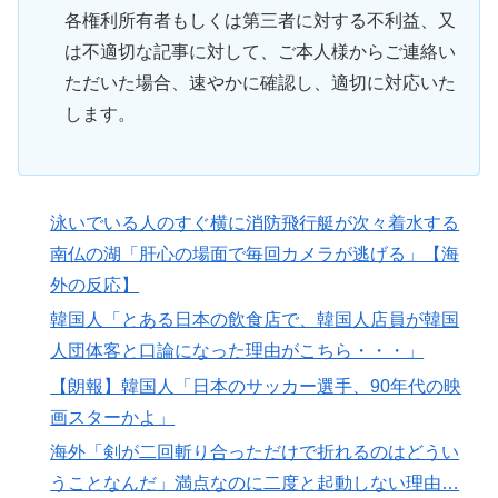
各権利所有者もしくは第三者に対する不利益、又
は不適切な記事に対して、ご本人様からご連絡い
ただいた場合、速やかに確認し、適切に対応いた
します。
泳いでいる人のすぐ横に消防飛行艇が次々着水する
南仏の湖「肝心の場面で毎回カメラが逃げる」【海
外の反応】
韓国人「とある日本の飲食店で、韓国人店員が韓国
人団体客と口論になった理由がこちら・・・」
【朗報】韓国人「日本のサッカー選手、90年代の映
画スターかよ」
海外「剣が二回斬り合っただけで折れるのはどうい
うことなんだ」満点なのに二度と起動しない理由…