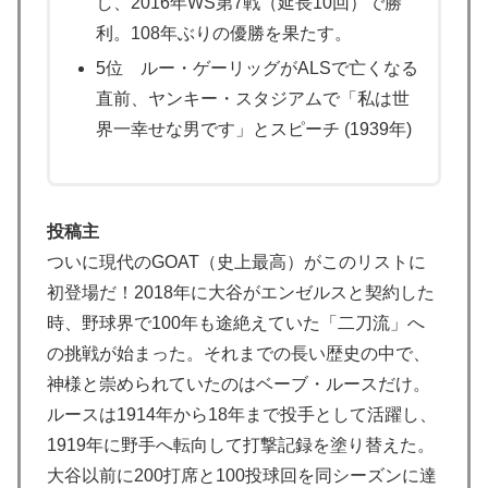
海外「いいパンチだった」超大物YouYuberが伝説のボ
し、2016年WS第7戦（延長10回）で勝
▶
クサーマイク・タイソンにパンチを食らうｗｗ
利。108年ぶりの優勝を果たす。
【海外の反応】“新タナスコ”のディアスが地雷すぎる件
▶
5位 ルー・ゲーリッグがALSで亡くなる
「大谷と山本だけしかまともな契約がない…」
直前、ヤンキー・スタジアムで「私は世
韓国人「韓国人が日本のラーメンについて勘違いしてい
界一幸せな男です」とスピーチ (1939年)
▶
ることがこちら…」→「えっ？？？？？？？？？？」＝
韓国の反応
韓国人「台風で品不足になった沖縄のスーパーに行って
▶
投稿主
みたら、なぜか辛ラーメンだけ売れ残っていたんで
ついに現代のGOAT（史上最高）がこのリストに
す…」
初登場だ！2018年に大谷がエンゼルスと契約した
韓国人「不適切接待疑惑、2002年イタリア・スペイン
▶
時、野球界で100年も途絶えていた「二刀流」へ
戦で『韓国に奪われた』と欧州の大手メディアが一斉に
の挑戦が始まった。それまでの長い歴史の中で、
報道！」
神様と崇められていたのはベーブ・ルースだけ。
海外「日本の科学者が猫の寿命を2倍に上げる注射剤を
▶
ルースは1914年から18年まで投手として活躍し、
開発。これこそノーベル賞だろ！」
1919年に野手へ転向して打撃記録を塗り替えた。
海外「”京都の鳥”は良いぞ」小規模だけどお勧めな日本
▶
大谷以前に200打席と100投球回を同シーズンに達