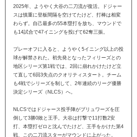
ト1入りに現実味!?2030大会で出場枠「64」なら追い風
2025年、ようやく大谷の二刀流が復活。ドジャー
に！アメリカ人もポット1争いに熱視線！【海外の反
スは慎重に登板間隔を空けてたけど、打棒は相変
応】
わらず。自己最多の55本塁打を放ち、マウンドで
韓国人「日本人女性逮捕！ソウルで夜中一人ゴルフクラ
▶
も14試合で47イニングを投げて62奪三振。
ブ振り回し暴れた理由」
【衝撃】韓国人「日本の軽トラ、原型どこ行った」
▶
プレーオフに入ると、ようやく5イニング以上の投
球が解禁された。初先発となったフィリーズとの
地区シリーズ第1戦では、2回に崩れかけたけど立
て直して6回3失点のクオリティスタート。チーム
も4戦でシリーズを制して、2年連続のリーグ優勝
決定シリーズ（NLCS）へ。
NLCSではドジャース投手陣がブリュワーズを圧
倒して3勝0敗と王手。大谷は打撃で11打数2安
打、本塁打ゼロと沈んでたけど、王手をかけた第4
戦、この二刀流スターがマウンドに上がった。