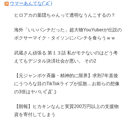
ウマーあんてな(ﾟдﾟ)
ヒロアカの葉隠ちゃんって透明なうんこするの？
海外「いいパンチだった」超大物YouYuberが伝説の
ボクサーマイク・タイソンにパンチを食らうｗｗ
武蔵さん頑張る 第１３話 私がモテないのはどう考
えてもデジタル決済社会が悪い。 その2
【元ジャンポケ斉藤・精神的に限界】求刑7年直後
にうつろな目のTikTokライブが拡散…お前らの想像
の3倍はヤバい(ﾟДﾟ;)
【朗報】ヒカキンなんと実質200万円以上の支援物
資を寄付してしまう