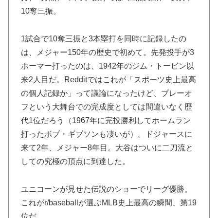
10奪三振。
1試合で10奪三振と3本塁打を同時に記録したの
は、メジャー150年の歴史で初めて。先発投手が3
ホーマー打ったのは、1942年のジム・トービン以
来2人目だ。Redditではこれが「スポーツ史上最高
の個人記録か」って議論になったけど、プレーオ
フという大舞台での完成度としては間違いなく歴
代1位だろう（1967年に完投勝利してホームラン
打ったボブ・ギブソンも凄いが）。ドジャースに
来て2年、メジャー8年目。大谷はついに二刀流と
しての究極の頂点に到達した。
ユニコーンが見せた伝説のショーでリーグ優勝。
これがr/baseballが選ぶMLB史上最高の瞬間、第19
位だ。