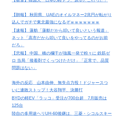
【衝撃】韓国人「日本の軽トラ、原型どこ行った」
【朗報】 秋田県、UAEのオイルマネー2兆円が転がり
込んでガチで東北最強になるぞｗｗｗｗｗｗｗ
【速報】 蓮舫「蓮舫だから叩いて良いという報道」
ネット「高市だから叩いて良いをやってるのがお前
だろ」
【悲報】 中国、橋の欄干が強風一発で粉々に 鉄筋ゼ
ロ 当局「接着剤でくっつけただけ」「正常で、品質
問題はない」
海外の反応 山本由伸、無失点力投！ドジャースつ
いに連敗ストップ！大谷翔平、決勝打
BYDの軽EV「ラッコ」受注が700台超 7月販売は
125台
陸自の多用途ヘリUH-60後継は、三菱・シコルスキー