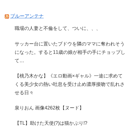
ブルーアンテナ
職場の人妻と不倫をして、ついに、、、
サッカー台に置いたブドウを隣のママに奪われそう
になった。すると11歳の娘が相手の手にチョップし
て…
【桃乃木かな】《エロ動画×ギャル》一途に求めて
くる美少女の熱い吐息を受け止め濃厚接吻で乱れさ
せる日々
泉りおん 画像4262枚【ヌード】
【TL】助けた天使(?)は猫かぶり!?