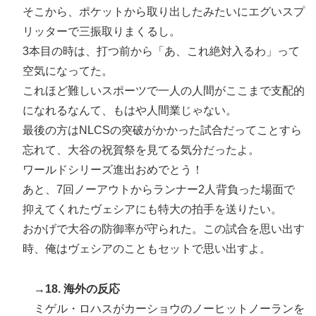
そこから、ポケットから取り出したみたいにエグいスプ
リッターで三振取りまくるし。
3本目の時は、打つ前から「あ、これ絶対入るわ」って
空気になってた。
これほど難しいスポーツで一人の人間がここまで支配的
になれるなんて、もはや人間業じゃない。
最後の方はNLCSの突破がかかった試合だってことすら
忘れて、大谷の祝賀祭を見てる気分だったよ。
ワールドシリーズ進出おめでとう！
あと、7回ノーアウトからランナー2人背負った場面で
抑えてくれたヴェシアにも特大の拍手を送りたい。
おかげで大谷の防御率が守られた。この試合を思い出す
時、俺はヴェシアのこともセットで思い出すよ。
→18. 海外の反応
ミゲル・ロハスがカーショウのノーヒットノーランを