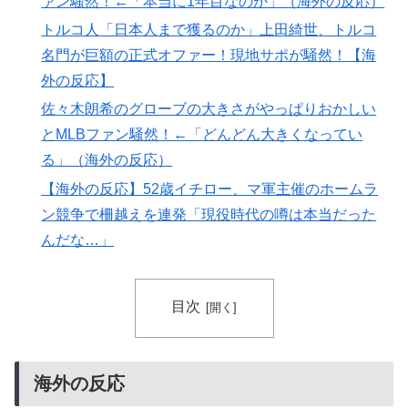
ァン騒然！←「本当に1年目なのか」（海外の反応）
トルコ人「日本人まで獲るのか」上田綺世、トルコ
名門が巨額の正式オファー！現地サポが騒然！【海
外の反応】
佐々木朗希のグローブの大きさがやっぱりおかしい
とMLBファン騒然！←「どんどん大きくなってい
る」（海外の反応）
【海外の反応】52歳イチロー、マ軍主催のホームラ
ン競争で柵越えを連発「現役時代の噂は本当だった
んだな…」
目次
海外の反応