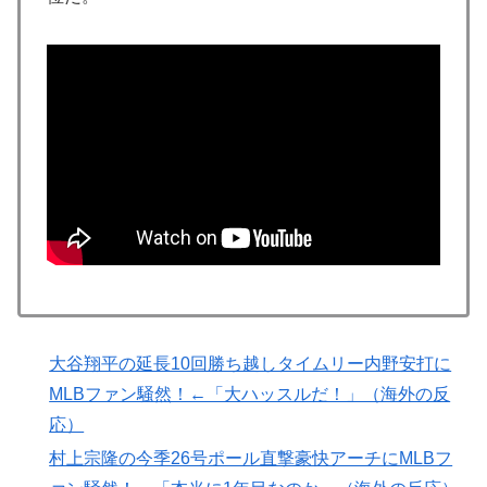
大谷翔平の延長10回勝ち越しタイムリー内野安打に
MLBファン騒然！←「大ハッスルだ！」（海外の反
応）
村上宗隆の今季26号ポール直撃豪快アーチにMLBフ