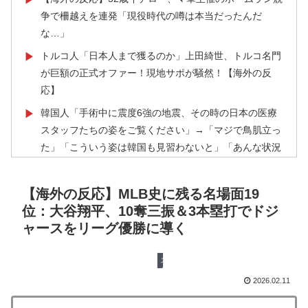
争で柵越えを連発「現役時代の噂は本当だったんだ
な…」
トルコ人「日本人まで獲るのか」上田綺世、トルコ名門
▶
が巨額の正式オファー！現地サポが騒然！【海外の反
応】
韓国人「手術中に震度6強の地震、その時の日本の医療
▶
スタッフたちの姿をご覧ください」→「マジで鳥肌立っ
た」「こういう姿は韓国も見習わないと」「あんな状況
なら日本だけではなく韓国の医療関係者も同じように行
動したはずだ」【熊本地震】
【海外の反応】MLB史に残る名場面19
外国人「親子丼という日本の料理の直訳を知ってしまっ
▶
位：大谷翔平、10奪三振＆3本塁打でドジ
た…」
ャースをリーグ優勝に導く
韓国人「韓国のイメージ失墜は免れないのか？2011〜
▶
12年の国際試合における外国審判への接待疑惑が海外で
スポーツ
一斉に報じられる‥」
2026.02.11
海外「今年、夏の暑さが厳しい日本でこんなものが売れ
▶