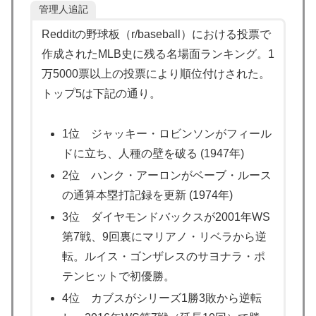
管理人追記
てるらしい！ｗ」外国人が驚いた日本の商品と
は・・・？【海外の反応】
Redditの野球板（r/baseball）における投票で
【MLB】ドジャースファン「7連敗はしんどいわ……」
▶
作成されたMLB史に残る名場面ランキング。1
→ 「まだまだ7.5ゲーム差もあるんだぞ」「毎年暑い季
万5000票以上の投票により順位付けされた。
節に負けることが増えるけど結局10月には勝って終わる
トップ5は下記の通り。
んだよ」
海外「全部日本の真似だったのか…」 日本の普通のテ
▶
1位 ジャッキー・ロビンソンがフィール
レビ番組が最新SNSの数十年先を行っていたと話題に
ドに立ち、人種の壁を破る (1947年)
海外「なんてこった！」日本とドイツの病院食のあまり
▶
2位 ハンク・アーロンがベーブ・ルース
の差に海外が大騒ぎ
の通算本塁打記録を更新 (1974年)
ヒロアカの葉隠ちゃんって透明なうんこするの？
▶
3位 ダイヤモンドバックスが2001年WS
韓国人「日本は市民意識が高くて他人に迷惑をかけない
▶
第7戦、9回裏にマリアノ・リベラから逆
というけど、実際の現地の様子がこちら・・・」
転。ルイス・ゴンザレスのサヨナラ・ポ
テンヒットで初優勝。
韓国人「織田信長の安土城の復元図と建築技術の高さに
▶
韓国人が衝撃！」→「当時の技術力に言葉を失う‥」
4位 カブスがシリーズ1勝3敗から逆転