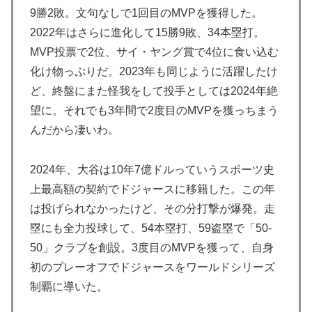
海外が大騒ぎ
9勝2敗。文句なしで1回目のMVPを獲得した。
外国人「アンチがいない女性アニメキャラといえば誰が
▶
2022年はさらに進化して15勝9敗、34本塁打。
思い浮かぶ？」
MVP投票で2位、サイ・ヤング賞で4位に食い込む
【韓国サッカー】性接待で審判買収！W杯予選7戦無敗
▶
化け物っぷりだ。2023年も同じように活躍したけ
の裏側
ど、終盤にまた怪我をして投手としては2024年絶
海外「今年、夏の暑さが厳しい日本でこんなものが売れ
▶
望に。それでも3年間で2度目のMVPを獲っちまう
てるらしい！ｗ」外国人が驚いた日本の商品と
んだから凄いわ。
は・・・？【海外の反応】
海外「凄すぎる！」折り紙と並ぶあの日本の偉大な発明
▶
2024年、大谷は10年7億ドルっていうスポーツ史
に海外がびっくり仰天
上最高額の契約でドジャースに移籍した。この年
韓国人「SKハイニックスが10%台の暴落！外国人投資
▶
は投げられなかったけど、その分打撃が爆発。走
家と機関が売り越しを仕掛けコスピが4%を超える大幅
塁にも全力投球して、54本塁打、59盗塁で「50-
な下落‥」
50」クラブを創設。3度目のMVPを獲って、自身
裏庭に現れたクマがスカンクに撃退されるまさかの瞬
▶
初のプレーオフでドジャースをワールドシリーズ
間！！
制覇に導いた。
外国人「アジア杯で優勝するんだ」日本代表、W杯ポッ
▶