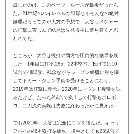
の観光名所／お店に対する海外の反応
成したのは、このベーブ・ルースが最後だったん
【MLB】ドジャースファン「7連敗はしんどいわ……」
▶
だ。21世紀のハイレベルな野球じゃそんなの絶対
→ 「まだまだ7.5ゲーム差もあるんだぞ」「毎年暑い季
無理だろってのが大方の予想で、大谷もメジャー
節に負けることが増えるけど結局10月には勝って終わる
の打撃に苦しんで結局は先発投手に落ち着くと思
んだよ」
われてた。
海外「この日本アニメはマジでぶっ飛んでる！ｗ」外国
▶
人が予測不可能でぶっ飛んでると評価した日本アニメと
ところが、大谷は投打の両方で圧倒的な結果を残
は・・・？ 海外の反応
した。1年目に打率.285、22本塁打、投げては10
焦げだらけの業務用鉄板が水と蒸気で鏡のようにピカピ
▶
試合で4勝2敗。残念ながらシーズン終盤に肘を壊
カに「味が全部流れていく！」【海外の反応】
してトミー・ジョン手術を受けることになり、
英国人「安心感が違う」冨安健洋、パレス移籍当日にデ
▶
2019年は打撃に専念。2020年にマウンド復帰を試
ビュー！圧巻3連続ブロックも披露で現地サポが気づく..
みたけど、たった2試合で炎上して打撃もボロボ
【海外の反応】
ロ。二刀流の実験は失敗に終わったかに見えた。
海外「日本人はなんて気高いんだ！」 英高級紙も驚愕
▶
した極限の中の日本人の姿に世界が衝撃
でも2021年、大谷は完全にコツを掴んだ。キャリ
海外「日本が正しい！」優しい日本人に甘える外国人に
▶
アハイの46本塁打を放ち、投手としても23試合で