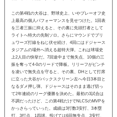
この第4戦の大谷は、野球史上、いやプレーオフ史
上最高の個人パフォーマンスを見せつけた。1回表
を三者三振に抑えると、その裏に先頭打者として
ライトへ特大の先制ソロ。さらにマウンドでブリ
ュワーズ打線をねじ伏せ続け、4回にはドジャース
タジアムの場外へ消える超特大弾。これは球場史
上2人目の快挙だ。7回途中まで無失点、10個の三
振を奪って4-0のリードで降板。リリーフがピンチ
を凌いで無失点を守ると、その裏、DHとして打席
に立った大谷がバックスクリーン左へ今日3本目と
なるダメ押し弾。ドジャースはそのまま逃げ切っ
て2年連続のリーグ優勝を決めた。最初の3試合は
不調だったけど、この第4戦だけでNLCSのMVPを
かっさらっていった。成績は3打数3安打、3本塁
打、3打点、1四球。投げては6回無失点、3安打、