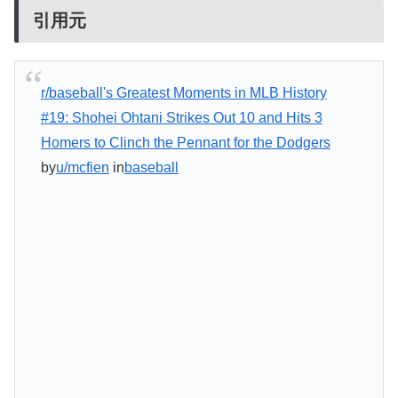
引用元
r/baseball's Greatest Moments in MLB History
#19: Shohei Ohtani Strikes Out 10 and Hits 3
Homers to Clinch the Pennant for the Dodgers
by
u/mcfien
in
baseball