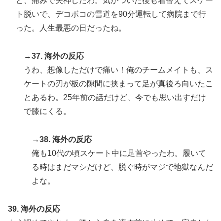
ど、痛みで失神したわ。気がついた後も着替えてスケー
ト脱いで、デコボコの雪道を90分運転して病院まで行
った。人生最悪の日だったね。
→37. 海外の反応
うわ、想像しただけで痛い！俺のチームメイトも、ス
ケートの刃が板の隙間に挟まって足が真後ろ向いたこ
とあるわ。25年前の話だけど、今でも思い出すだけ
で膝にくる。
→38. 海外の反応
俺も10代の頃スケート中に足首やったわ。履いて
る時はまだマシだけど、脱ぐ時がマジで地獄なんだ
よな。
39. 海外の反応