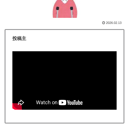
日本人「敷地内に勝手に停めた車がバチバチにブロック
▶
されててウケた」→結末がめっちゃおもろいｗｗｗ【タ
イ人の反応】
2026.02.13
【MLB】村上宗隆とルイス・アラエスの指標が完全に真
▶
逆 → 「予想通りの結果」「この2人は合体してくれ」
投稿主
韓国人「世界で最も有名な日本人は誰なのか？」→「想
▶
像以上に意見が割れてしまう‥」
増水した川に取り残されたアライグマ、パドルボードで
▶
救助されて人の脚の下に潜り込む【海外の反応】
【海外の反応】韓国が日本による竹島の領有権主張に対
▶
して強く抗議したらしい → 「もはや毎年の恒例行事だ
な」「他のことから国民の目をそらせるからお互いの政
府にとって都合がいいんだよ」
ワイ「飯食う前にうんちしたろ！（ﾌﾞﾘｯw）」
▶
海外「先進国で日本だけパスポート所有率が低すぎる、
▶
何故なのか」