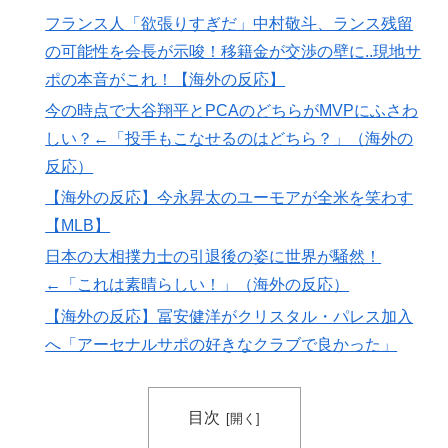
海外「コーヒー1杯が6ドルって何なんだ、レシートを二
▶
フランス人「欲張りすぎだ」中村敬斗、ランス残留
度見した」値上げで買うのをやめたもの…
の可能性を会長が示唆！移籍金が交渉の壁に..現地サ
韓国人「日本でヤバい作品ばかりアニメ化してて心配に
▶
ポの本音がこれ！【海外の反応】
なる…」
今の時点で大谷翔平とPCAのどちらがMVPにふさわ
海外「StumbleUponが恋しいんじゃない、あの頃のネッ
▶
しい？←「投手もこなせるのはどちら？」（海外の
トが面白すぎたんだ」1995〜2010年の消えたサイトの
反応）
話
【海外の反応】今永昇太のユーモアが全米を笑わす
韓国人「猛暑で〇〇も疲れ果てた…〇〇の個体数が急
▶
【MLB】
減」
日本の大相撲力士の引退後の姿に世界が騒然！
米：トランプ大統領、「敵性外国人」による「米国籍目
▶
←「これは素晴らしい！」（海外の反応）
的の出産ツーリズム禁止令」に署名…寄生侵略防止へ
【海外の反応】冨安健洋がクリスタル・パレス加入
[海外の反応]
へ「アーセナルサポの好きなクラブで良かった」
外国人「2002年W杯は?」韓国サッカーに衝撃的不祥
▶
事！W杯予選でレフリーへの不適切接待発覚！海外騒
然！【海外の反応】
目次
海外「ディズニーがゴミのようだ！」日本がアニメ化し
▶