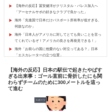
【海外の反応】冨安健洋がクリスタル・パレス加入へ
▶
「アーセナルサポの好きなクラブで良かった」
海外「先進国で日本だけパスポート所有率が低すぎる、
▶
何故なのか」
海外「日本人がアメリカに対してとても良いことを言っ
▶
てくれているぞ！アメリカの良さを再発見できる！」
海外「お前らの国に他愛のない対立ってある？」日本
▶
「エスカレーターの立つ位置」
韓国人「残酷だった日帝強占期前後の写真を見てみよ
▶
【海外の反応】日本の駅伝で起きたやばす
う」
ぎる出来事：ゴール直前に骨折したにも関
【伝説の100得点、いまだ都市伝説扱い】海外「バムの
▶
わらずチームのために300メートルを這っ
83点でようやく信じた」
て進む
海外「日本なんて行くんじゃなかった…」 日本を知っ
▶
てしまったディズニー信者、帰国後『本家』に失望する
スポーツ
事態に