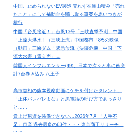
中国、止められないEV製造 売れず在庫山積み「売れ
たこと」にして補助金を騙し取る事案を思いつきが
横行
中国「台風接近！」台風13号「三峡直撃予測」中国
「上流大洪水！（三峡上流」中国都市「8/5の映像
（動画」三峡ダム「緊急放流（決壊危機」中国「下
流大水害（震え声」→
韓国人インフルエンサー(49)、日本で次々と車に衝突
計7台巻き込み 八王子
高市首相の熊本視察動画にケチを付けたタレント、
「正体バレバレよな」と黒電話の呼び方であっさり
と……
賃上げ原資を確保できない…2026年7月 「人手不
足」倒産 過去最多の63件・・・東京商工リサーチ