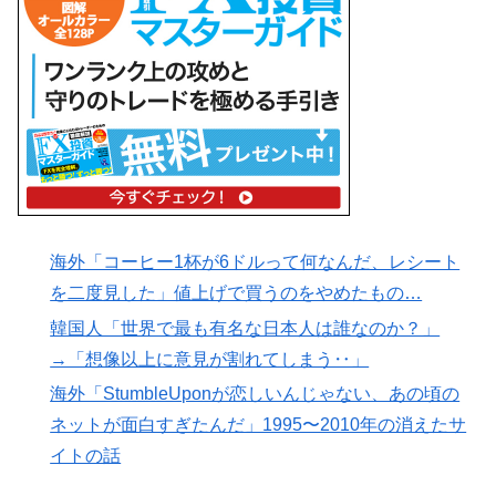
海外「コーヒー1杯が6ドルって何なんだ、レシート
を二度見した」値上げで買うのをやめたもの…
韓国人「世界で最も有名な日本人は誰なのか？」
→「想像以上に意見が割れてしまう‥」
海外「StumbleUponが恋しいんじゃない、あの頃の
ネットが面白すぎたんだ」1995〜2010年の消えたサ
イトの話