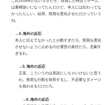
これ2018年の古いネタだぞ。怪我した時点でチーム
【海外の反応】今永昇太、好調の秘訣はスマホ画面だと
▶
は棄権扱いになってたんだけど、本人には伝わってな
イマナガ節を炸裂「NPBでは面白さが必須条件なの？」
かったらしい。結局、怪我を悪化させただけっていう
韓国人「どうやら五輪サッカー日韓戦でも審判の接待が
▶
ね。
あった模様…」→「メダル剥奪なのでは…？（ﾌﾞﾙﾌﾞﾙ」
＝韓国の反応
→4. 海外の反応
外国人「米・ジャガイモ・パン・麺の4大主食、一生食
▶
本人に伝えてなかったとか酷すぎだろ。怪我を悪化
えないなら何を捨てる？」
させないように止めるのが運営の責任だろ。悲劇す
英国人「ようこそ」冨安健洋、クリスタルパレス加入が
▶
ぎるわ。
決定的に！メディカル検査をパス！現地サポが歓迎！ア
ーセナルファンも祝福！【海外の反応】
→5. 海外の反応
【高校野球】ついに田中マー君が高野連の「七回制」導
▶
正直、こういうのは美談にしちゃいけないと思う
入に異議申す！ドーム球場でやれ
わ。無茶な行動を助長するし、不必要なダメージ
海外「中国が世界資産税を導入。財政不足を海外資産へ
▶
を負わせるだけだろ。
の課税で補おうとする」
日本旅行キャンセルすべきか…1万年ぶり史上最大級の
→6. 海外の反応
▶