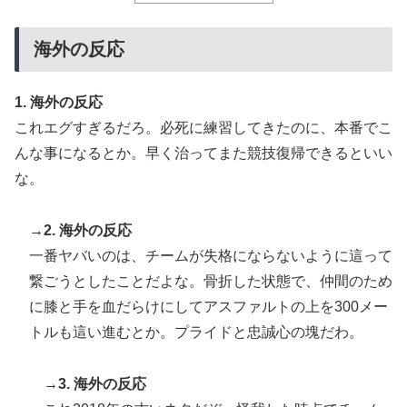
た米人気SF作品に絶賛の声が殺到中
移民ベトナム女達の宅飲み、レベチｗｗｗｗｗｗｗｗｗ
海外の反応
▶
ｗｗｗｗｗｗｗｗｗｗｗｗｗｗｗ
フランス人「欲張りすぎだ」中村敬斗、ランス残留の可
▶
1. 海外の反応
能性を会長が示唆！移籍金が交渉の壁に..現地サポの本
これエグすぎるだろ。必死に練習してきたのに、本番でこ
音がこれ！【海外の反応】
んな事になるとか。早く治ってまた競技復帰できるといい
海外の反応：熊本の病院で手術中に熊本地震が発生、大
▶
な。
揺れの中でも患者を守った医師たちの対応ぶりに海外大
絶賛
→2. 海外の反応
韓国人「熊本地震発生時の病院手術中に突然の大揺れが
▶
一番ヤバいのは、チームが失格にならないように這って
凄まじい状況だ」
繋ごうとしたことだよな。骨折した状態で、仲間のため
海外「まるでトランプ」FIFAがW杯開催都市と結んだ約
▶
に膝と手を血だらけにしてアスファルトの上を300メー
束を守らないことに海外大騒ぎ！（海外の反応）
トルも這い進むとか。プライドと忠誠心の塊だわ。
韓国人「意外に日本との関係が深い地球の裏側の国がこ
▶
ちらです‥」→「国境を越えた驚くべき歴史のつなが
→3. 海外の反応
り‥」