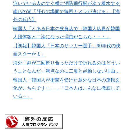
泳いでいる人のすぐ横に消防飛行艇が次々着水する
南仏の湖「肝心の場面で毎回カメラが逃げる」【海
外の反応】
韓国人「とある日本の飲食店で、韓国人店員が韓国
人団体客と口論になった理由がこちら・・・」
【朗報】韓国人「日本のサッカー選手、90年代の映
画スターかよ」
海外「剣が二回斬り合っただけで折れるのはどうい
うことなんだ」満点なのに二度と起動しない理由…
韓国人「韓国人が衝撃を受けた意外な日本の運転文
化がこちらです‥」→「日本人はこんなに徹底して
いる‥」