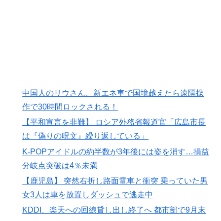
海外「剣が二回斬り合っただけで折れるのはどういうこ
▶
となんだ」満点なのに二度と起動しない理由…
韓国人「この夏、韓国人が東京へ行くしかない理由がこ
▶
ちら…」→「快適そうでめちゃくちゃ羨ましい…（ﾌﾞﾙ
ﾌﾞﾙ」＝韓国の反応
韓国人「熊本地震で見る日本の土木技術の完全勝利をご
▶
覧ください」→「これはすごいわ」「こういうのを見る
中国人のリウさん、新エネ車で国境越えたら遠隔操
と日本人は何か適当に作る感じがしない・・・」「あれ
作で30時間ロックされる！
がまさに経験値である」
【平和宣言を非難】 ロシア外務省報道官「広島市長
海外「あるある！」日本を旅行した外国人が患う新たな
▶
は『偽りの呪文』繰り返している」
症状「日本後PTSD」に海外が大騒ぎ
K-POPアイドルの約半数が3年後には姿を消す…損益
フランス人「欲張りすぎだ」中村敬斗、ランス残留の可
▶
分岐点突破は4％未満
能性を会長が示唆！移籍金が交渉の壁に..現地サポの本
【鹿児島】 突然右折し路面電車と衝突 乗っていた男
音がこれ！【海外の反応】
女3人は車を放置しダッシュで逃走中
韓国人「韓国に10年間の出場権剥奪や過去ワールドカッ
▶
KDDI、楽天への回線貸し出し終了へ 都市部で9月末
プ、オリンピック予選の記録削除を要求するFIFA公式制