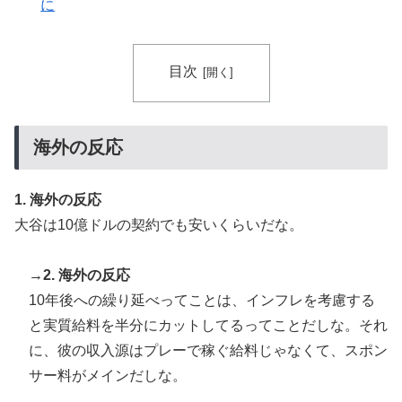
裁を海外メディアが報道！」
に
韓国人「韓国人が衝撃を受けた意外な日本の運転文化が
▶
こちらです‥」→「日本人はこんなに徹底している‥」
目次
日本旅行キャンセルすべきか…1万年ぶり史上最大級の
▶
火山の兆し＝韓国の反応
【海外の反応】冨安健洋がクリスタル・パレス加入へ
▶
海外の反応
「アーセナルサポの好きなクラブで良かった」
大地震が起きても手術をやり遂げる日本の医療チーム、
▶
1. 海外の反応
海外でも凄すぎると絶賛
大谷は10億ドルの契約でも安いくらいだな。
海外「さすが日本！」日本とドイツの仕事効率の差が分
▶
かる数字に海外が大騒ぎ
→2. 海外の反応
海外「日本人はなんて気高いんだ！」 英高級紙も驚愕
▶
10年後への繰り延べってことは、インフレを考慮する
した極限の中の日本人の姿に世界が衝撃
と実質給料を半分にカットしてるってことだしな。それ
韓国人「大韓航空の熊本地震飲料水支援に対する日本人
▶
に、彼の収入源はプレーで稼ぐ給料じゃなくて、スポン
の反応をご覧ください・・・」→「」
サー料がメインだしな。
韓国人「大韓航空の熊本地震飲料水支援に対する日本人
▶