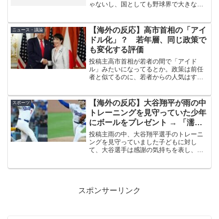
ゃないし、国としても野球界で大きな存
在ってわけじゃない。でも、今後10年く
らいでこのスポーツは成長すると思うん
だ。理由は移民コミュニティの拡大。現
【海外の反応】高市首相の「アイ
ニュース・議論
在、ベネズエラ人が約6...
ドル化」？ 若年層、同じ政策で
も変化する評価
投稿主高市首相が若者の間で「アイド
ル」みたいになってるとか。政策は前任
者と似てるのに、若者からの人気はすご
いみたいだ。選挙前の日本国民は給付金
より減税を支持してたのに、今は若者も
高市首相のやることだからって減税なし
【海外の反応】大谷翔平が雨の中
スポーツ
の給付金を指示してる。高市...
トレーニングを見守っていた少年
にボールをプレゼント → 「濡れ
た大谷はイケメンに拍車がかか
投稿主雨の中、大谷翔平選手のトレーニ
る」「GOATが人格者なのは素晴
ングを見守っていました子どもに対し
て、大谷選手は感謝の気持ちを表し、フ
らしいわ」
ァンに野球ボールをプレゼントして一緒
に写真を撮影した。var adstir_vars = {
ver: "4.0", app_id: ...
スポンサーリンク