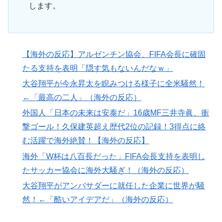
します。
【海外の反応】アルゼンチン協会、FIFA会長に確固
たる支持を表明「隠す気もないんだなｗ」
大谷翔平が今永昇太を睨みつける様子に全米騒然！
←「最高の二人」（海外の反応）
外国人「日本の未来は安泰だ」16歳MF三井寺眞、衝
撃ゴール！久保建英超え歴代2位の記録！3得点に絡
む活躍で海外絶賛！【海外の反応】
海外「W杯は八百長だった」FIFA会長支持を表明し
たサッカー協会に海外大騒ぎ！（海外の反応）
大谷翔平がアンバサダーに就任した企業に世界が騒
然！←「酷いアイデアだ」（海外の反応）