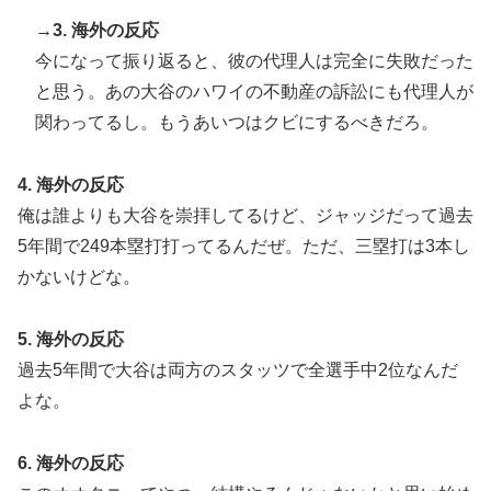
の反応をご覧ください・・・」→「」
→3. 海外の反応
【海外の反応】日本のウェブサイトって質の低いものが
▶
今になって振り返ると、彼の代理人は完全に失敗だった
多い気がする → 「日本のIT業界は色々と問題があるか
と思う。あの大谷のハワイの不動産の訴訟にも代理人が
らな」「ゲームのUIは優れてるのに不思議」
関わってるし。もうあいつはクビにするべきだろ。
国際的な小咄 読者投稿 中小企業診断士受験者向けのIT
▶
パスポート試験対策
4. 海外の反応
泳いでいる人のすぐ横に消防飛行艇が次々着水する南仏
▶
俺は誰よりも大谷を崇拝してるけど、ジャッジだって過去
の湖「肝心の場面で毎回カメラが逃げる」【海外の反
5年間で249本塁打打ってるんだぜ。ただ、三塁打は3本し
応】
かないけどな。
外国人「使い捨てだ」FIFA会長、辞任危機でトランプ政
▶
権に泣き付くも無視されて海外失笑！【海外の反応】
5. 海外の反応
韓国人「とある日本の飲食店で、韓国人店員が韓国人団
▶
過去5年間で大谷は両方のスタッツで全選手中2位なんだ
体客と口論になった理由がこちら・・・」
よな。
ストーカーガチ勢は僅かな情報で垢特定出来るからね
▶
6. 海外の反応
【海外の反応】アルゼンチン協会、FIFA会長に断固たる
▶