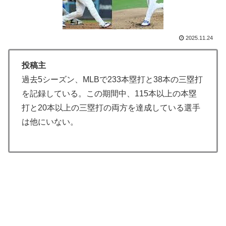
海外の反応：熊本の病院で手術中に熊本地震が発生、大
▶
揺れの中でも患者を守った医師たちの対応ぶりに海外大
絶賛
2025.11.24
アメリカ「お前らの国でしか愛されてないものってあ
▶
投稿主
る？」日本「納豆」
過去5シーズン、MLBで233本塁打と38本の三塁打
外国人「日本の未来は安泰だ」16歳MF三井寺眞、衝撃
▶
を記録している。この期間中、115本以上の本塁
ゴール！久保建英超え歴代2位の記録！3得点に絡む活躍
打と20本以上の三塁打の両方を達成している選手
で海外絶賛！【海外の反応】
は他にいない。
若いカバがワニを枕にしてしまうまさかの瞬間！！
▶
韓国人「東京とソウルの宿泊費や交通費を徹底比較した
▶
結果判明した驚きの物価事情がこちらです」→「こんな
に物価差があるの？‥」
【朗報】韓国人「日本のサッカー選手、90年代の映画ス
▶
ターかよ」
【朗報】レインボー池田、女子アナと結婚www
▶