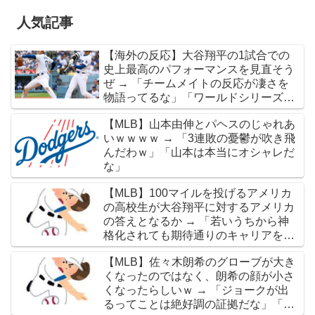
人気記事
【海外の反応】大谷翔平の1試合での
史上最高のパフォーマンスを見直そう
ぜ → 「チームメイトの反応が凄さを
物語ってるな」「ワールドシリーズで
延長18回までいった試合も凄かった」
【MLB】山本由伸とパヘスのじゃれあ
いｗｗｗｗ → 「3連敗の憂鬱が吹き飛
んだわｗ」「山本は本当にオシャレだ
な」
【MLB】100マイルを投げるアメリカ
の高校生が大谷翔平に対するアメリカ
の答えとなるか → 「若いうちから神
格化されても期待通りのキャリアを築
けるのはほんの一握りだからな」「大
【MLB】佐々木朗希のグローブが大き
谷の名前を出したのはクリック数稼ぎ
くなったのではなく、朗希の顔が小さ
でしかないわ」
くなったらしいｗ → 「ジョークが出
るってことは絶好調の証拠だな」「癖