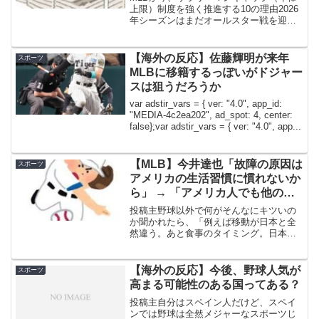
上限）制度を強く推進する10の理由2026
年シーズンはまだオールスター戦を迎え
ていないが、メジャーリーグベースボー
ル（MLB）と選手会（MLBPA）はすで
に、現行の労使協定が失効する12月1日以
【海外の反応】佐藤輝明が来年
スポーツ
降、新協...
MLBに移籍するっぽいがドジャー
スは狙うだろうか
var adstir_vars = { ver: "4.0", app_id:
"MEDIA-4c2ea202", ad_spot: 4, center:
false};var adstir_vars = { ver: "4.0", app...
【MLB】今井達也「故障の原因は
スポーツ
アメリカの生活習慣に慣れないか
ら」 → 「アメリカ人でも他の週
に引っ越したら馴染めないことが
投稿主野球以外で何がそんなにキツいの
あるからな…..」「日本とヒュー
か聞かれたら、「例えば移動が日本と全
然違う。あと食事のタイミング。日本だ
ストンは性質が違いすぎてしんど
とホテルに戻ってから夕飯を食べるけ
いと思うわ」
ど、こっちは球場で済ませちゃうから」
だと。管理人追記今井達也選手は通訳を
【海外の反応】今後、野球人気が
スポーツ
通して、「野球以外のアメリ...
高まる可能性のある国ってある？
投稿主自分はスペイン人だけど、スペイ
ンでは野球は全然メジャーなスポーツじ