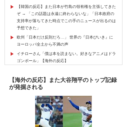
【韓国の反応】また日本が竹島の領有権を主張してきた
▶
ぞ → 「この話題は永遠に終わらないな」「日本政府の
支持率が落ちてきた時点でこの手のニュースが出るのは
予想できた」
欧州「日本だけ反則だろ…」 世界の『日本びいき』に
▶
ヨーロッパ全土から不満の声
イチローさん「僕は本を読まない。好きなアニメはドラ
▶
ゴンボール」【海外の反応】
ワールドカップは誰のものか FIFA新会社構想が10日
▶
足らずで撤回された理由【海外の反応・解説】
【海外の反応】また大谷翔平のトップ記録
が発掘される
韓国人「熊本地震で見る日本の土木技術の完全勝利をご
▶
覧ください」→「これはすごいわ」「こういうのを見る
と日本人は何か適当に作る感じがしない・・・」「あれ
スポーツ
がまさに経験値である」
海外「日本人はなんて気高いんだ！」 英高級紙も驚愕
▶
した極限の中の日本人の姿に世界が衝撃