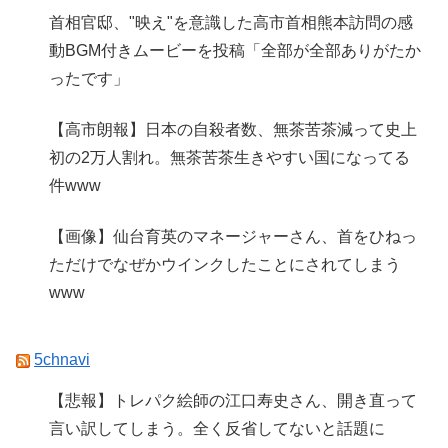
首相官邸、"映え"を意識した高市首相熊本訪問の感
動BGM付きムービーを投稿「全部が全部ありがたか
ったです」
【高市朗報】日本の自殺者数、無茶苦茶減って史上
初の2万人割れ。無茶苦茶生きやすい国になってる
件www
【画像】仙台育英のマネージャーさん、首をひねっ
ただけでなぜかウインクしたことにされてしまう
www
5chnavi
【悲報】トレパク絵師の江口寿史さん、開き直って
言い訳してしまう。全く反省してないと話題に