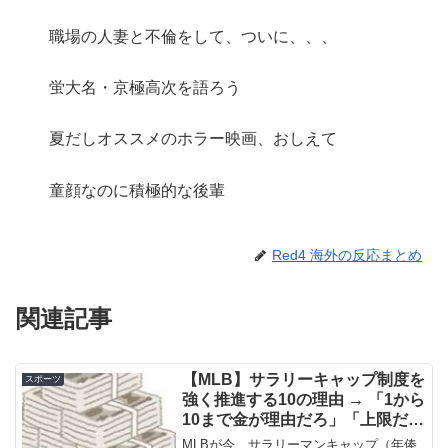
職場の人妻と不倫をして、ついに、、、
蛍大名・京極高次を語ろう
夏だしオススメのホラー映画、おしえて
童顔なのに積極的な後輩
Red4 海外の反応まとめ
関連記事
【MLB】サラリーキャップ制度を
スポーツ
強く推進する10の理由 → 「1から
10まで金が理由だろ」「上限だけ
じゃなくて下限の設定も必要だ」
MLBが今、サラリーマンキャップ（年俸