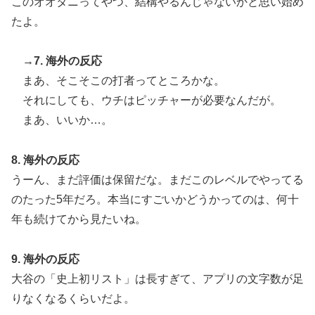
このオオタニってやつ、結構やるんじゃないかと思い始め
支持を表明「隠す気もないんだなｗ」
たよ。
→7. 海外の反応
まあ、そこそこの打者ってところかな。
それにしても、ウチはピッチャーが必要なんだが。
まあ、いいか…。
8. 海外の反応
うーん、まだ評価は保留だな。まだこのレベルでやってる
のたった5年だろ。本当にすごいかどうかってのは、何十
年も続けてから見たいね。
9. 海外の反応
大谷の「史上初リスト」は長すぎて、アプリの文字数が足
りなくなるくらいだよ。