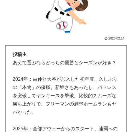
人が予測不可能でぶっ飛んでると評価した日本アニメと
は・・・？ 海外の反応
韓国人「韓国のイメージ失墜は免れないのか？2011〜
▶
12年の国際試合における外国審判への接待疑惑が海外で
一斉に報じられる‥」
2026.02.14
海外「全部日本の真似だったのか…」 日本の普通のテ
▶
投稿主
レビ番組が最新SNSの数十年先を行っていたと話題に
あえて選ぶならどっちの優勝とシーズンが好き？
韓国人「手術中に震度6強の地震、その時の日本の医療
▶
スタッフたちの姿をご覧ください」→「マジで鳥肌立っ
2024年：由伸と大谷が加入した初年度、久しぶり
た」「こういう姿は韓国も見習わないと」「あんな状況
の「本物」の優勝。新鮮さもあったし、パドレス
なら日本だけではなく韓国の医療関係者も同じように行
動したはずだ」【熊本地震】
を突破してヤンキースを撃破。比較的スムーズな
勝ち上がりで、フリーマンの満塁ホームランもヤ
韓国人「織田信長の安土城の復元図と建築技術の高さに
▶
バかった。
韓国人が衝撃！」→「当時の技術力に言葉を失う‥」
トルコ人「日本人まで獲るのか」上田綺世、トルコ名門
▶
2025年：全部アウェーからのスタート、連覇への
が巨額の正式オファー！現地サポが騒然！【海外の反