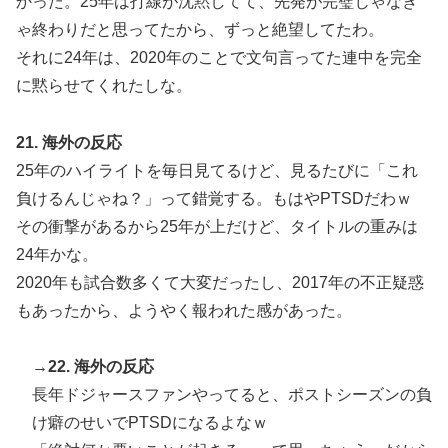
かった。25年は打線が沈黙してて、先発が完璧じゃなき
ゃ終わりだと思ってたから、ずっと絶望してたわ。
それに24年は、2020年のことで文句言ってた連中を完全
に黙らせてくれたしな。
21. 海外の反応
25年のハイライトを毎日見てるけど、見るたびに「これ
負けるんじゃね？」って錯覚する。もはやPTSDだわｗ
その衝撃があるから25年が上だけど、タイトルの重みは
24年かな。
2020年も試合数多くて大変だったし、2017年の不正疑惑
もあったから、ようやく報われた感があった。
→22. 海外の反応
長年ドジャースファンやってると、ポストシーズンの負
け癖のせいでPTSDになるよなｗ