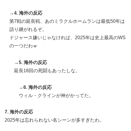
節に負けることが増えるけど結局10月には勝って終わる
んだよ」
→4. 海外の反応
【衝撃】韓国人「日本の軽トラ、原型どこ行った」
▶
第7戦の延長戦、あのミラクルホームランは最低50年は
語り継がれるぞ。
外国人「親子丼という日本の料理の直訳を知ってしまっ
▶
ドジャース嫌いじゃなければ、2025年は史上最高のWS
た…」
の一つだわｗ
→5. 海外の反応
延長18回の死闘もあったしな。
→6. 海外の反応
ウィル・クラインが神がかってた。
7. 海外の反応
2025年は忘れられない名シーンが多すぎたわ。