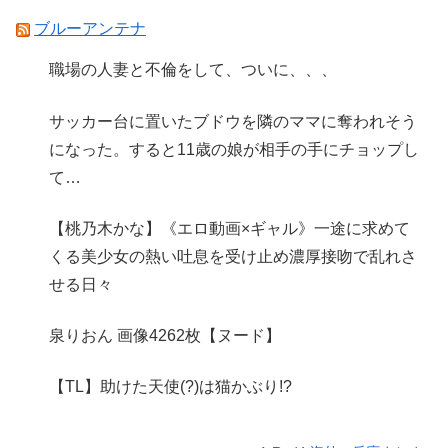
ブルーアンテナ
職場の人妻と不倫をして、ついに、、、
サッカー台に置いたブドウを隣のママに奪われそう
になった。すると11歳の娘が相手の手にチョップし
て…
【桃乃木かな】《エロ動画×ギャル》一途に求めて
くる美少女の熱い吐息を受け止め濃厚接吻で乱れさ
せる日々
泉りおん 画像4262枚【ヌード】
【TL】助けた天使(?)は猫かぶり!?