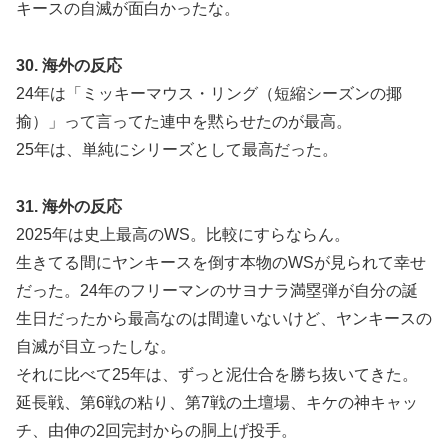
キースの自滅が面白かったな。
30. 海外の反応
24年は「ミッキーマウス・リング（短縮シーズンの揶
揄）」って言ってた連中を黙らせたのが最高。
25年は、単純にシリーズとして最高だった。
31. 海外の反応
2025年は史上最高のWS。比較にすらならん。
生きてる間にヤンキースを倒す本物のWSが見られて幸せ
だった。24年のフリーマンのサヨナラ満塁弾が自分の誕
生日だったから最高なのは間違いないけど、ヤンキースの
自滅が目立ったしな。
それに比べて25年は、ずっと泥仕合を勝ち抜いてきた。
延長戦、第6戦の粘り、第7戦の土壇場、キケの神キャッ
チ、由伸の2回完封からの胴上げ投手。