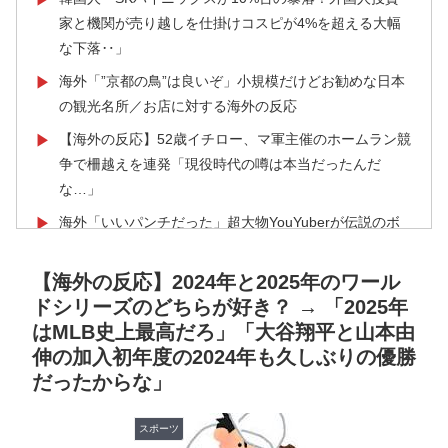
家と機関が売り越しを仕掛けコスピが4%を超える大幅
な下落‥」
海外「”京都の鳥”は良いぞ」小規模だけどお勧めな日本
▶
の観光名所／お店に対する海外の反応
【海外の反応】52歳イチロー、マ軍主催のホームラン競
▶
争で柵越えを連発「現役時代の噂は本当だったんだ
な…」
海外「いいパンチだった」超大物YouYuberが伝説のボ
▶
クサーマイク・タイソンにパンチを食らうｗｗ
【海外の反応】2024年と2025年のワール
【MLB】ドジャースファン「7連敗はしんどいわ……」
▶
ドシリーズのどちらが好き？ → 「2025年
→ 「まだまだ7.5ゲーム差もあるんだぞ」「毎年暑い季
はMLB史上最高だろ」「大谷翔平と山本由
節に負けることが増えるけど結局10月には勝って終わる
伸の加入初年度の2024年も久しぶりの優勝
んだよ」
だったからな」
【韓国サッカー】性接待で審判買収！W杯予選7戦無敗
▶
の裏側
スポーツ
海外「この日本アニメはマジでぶっ飛んでる！ｗ」外国
▶