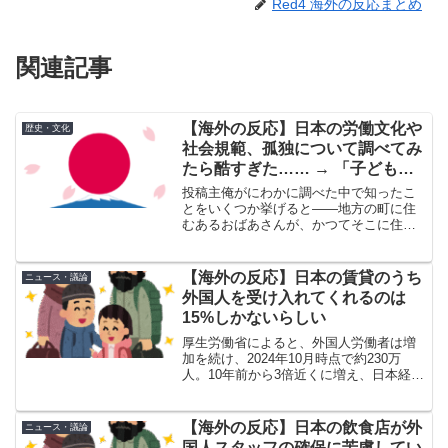
Red4 海外の反応まとめ
関連記事
【海外の反応】日本の労働文化や
歴史・文化
社会規範、孤独について調べてみ
たら酷すぎた…… → 「子どもに
会いに行こうとしない父親が多い
投稿主俺がにわかに調べた中で知ったこ
気がする」「SNSに毒され過ぎじ
とをいくつか挙げると――地方の町に住
むあるおばあさんが、かつてそこに住ん
ゃないか？」
でいた子供たちや人々全員の代わりに、
等身大の人形を何百体も作った。完全に
過疎化した町で生きる絶望感を和らげる
【海外の反応】日本の賃貸のうち
ニュース・議論
ためだけに、庭や広場、店...
外国人を受け入れてくれるのは
15%しかないらしい
厚生労働省によると、外国人労働者は増
加を続け、2024年10月時点で約230万
人。10年前から3倍近くに増え、日本経済
を支える存在となっている。だが、外国
人が入居できる物件は、家主の意向など
で限られているのが現状だ。 仲介大手
【海外の反応】日本の飲食店が外
ニュース・議論
のエイブルホー...
国人スタッフの確保に苦慮してい