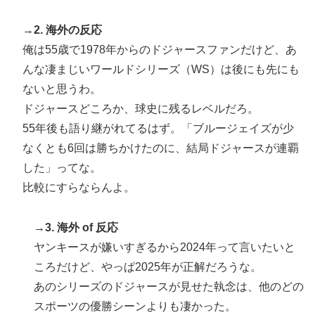
ヒロアカの葉隠ちゃんって透明なうんこするの？
▶
→2. 海外の反応
海外「凄すぎる！」折り紙と並ぶあの日本の偉大な発明
▶
俺は55歳で1978年からのドジャースファンだけど、あ
に海外がびっくり仰天
んな凄まじいワールドシリーズ（WS）は後にも先にも
海外「今年、夏の暑さが厳しい日本でこんなものが売れ
▶
ないと思うわ。
てるらしい！ｗ」外国人が驚いた日本の商品と
ドジャースどころか、球史に残るレベルだろ。
は・・・？【海外の反応】
55年後も語り継がれてるはず。「ブルージェイズが少
海外「日本は戦勝国なんだよ」 戦後の日本人の特別な
▶
なくとも6回は勝ちかけたのに、結局ドジャースが連覇
生き様に各国から称賛の声
した」ってな。
海外「なんてこった！」日本とドイツの病院食のあまり
比較にすらならんよ。
▶
の差に海外が大騒ぎ
→3. 海外 of 反応
海外「今年、夏の暑さが厳しい日本でこんなものが売れ
▶
てるらしい！ｗ」外国人が驚いた日本の商品と
ヤンキースが嫌いすぎるから2024年って言いたいと
は・・・？【海外の反応】
ころだけど、やっぱ2025年が正解だろうな。
あのシリーズのドジャースが見せた執念は、他のどの
【MLB】ドジャースファン「7連敗はしんどいわ……」
▶
→ 「まだまだ7.5ゲーム差もあるんだぞ」「毎年暑い季
スポーツの優勝シーンよりも凄かった。