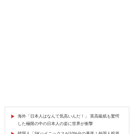
海外「日本人はなんて気高いんだ！」 英高級紙も驚愕
▶
した極限の中の日本人の姿に世界が衝撃
韓国人「SKハイニックスが10%台の暴落！外国人投資
▶