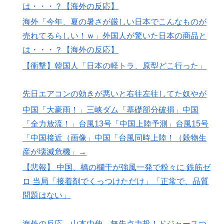
は・・・？【海外の反応】
海外「今年、夏の暑さが厳しい日本でこんなものが
売れてるらしい！ｗ」外国人が驚いた日本の商品と
は・・・？【海外の反応】
【衝撃】韓国人「日本の軽トラ、原型どこ行った」
先日エアコンの効きが悪いと右往左往してた奴やが
中国「大豪雨！」三峡ダム「基礎部分破損」中国
「全力放流！」台風13号「中国上陸予測」台風15号
「中国接近（画像」中国「台風同時上陸！（穀物生
産が壊滅危機」→
【悲報】 中国、橋の欄干が強風一発で粉々に 鉄筋ゼ
ロ 当局「接着剤でくっつけただけ」「正常で、品質
問題はない」
海外の反応 山本由伸、無失点力投！ドジャースつ