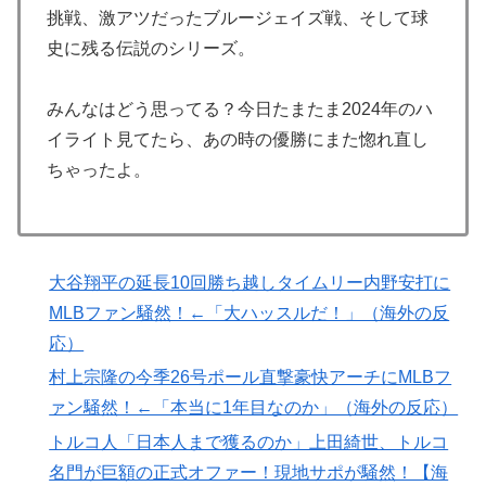
応】
挑戦、激アツだったブルージェイズ戦、そして球
史に残る伝説のシリーズ。
海外「プレミアのレベルか？」ブライトンが上田綺世の
▶
獲得に動き出して海外大騒ぎ！（海外の反応）
みんなはどう思ってる？今日たまたま2024年のハ
英国人「安心感が違う」冨安健洋、パレス移籍当日にデ
▶
イライト見てたら、あの時の優勝にまた惚れ直し
ビュー！圧巻3連続ブロックも披露で現地サポが気づく..
ちゃったよ。
【海外の反応】
外国人「アンチがいない女性アニメキャラといえば誰が
▶
思い浮かぶ？」
韓国人「日本は市民意識が高くて他人に迷惑をかけない
▶
大谷翔平の延長10回勝ち越しタイムリー内野安打に
というけど、実際の現地の様子がこちら・・・」
MLBファン騒然！←「大ハッスルだ！」（海外の反
韓国人「日本人女性逮捕！ソウルで夜中一人ゴルフクラ
▶
応）
ブ振り回し暴れた理由」
村上宗隆の今季26号ポール直撃豪快アーチにMLBフ
トランプ大統領「日本ほど奇襲を知る国ない、真珠湾の
▶
ァン騒然！←「本当に1年目なのか」（海外の反応）
時なぜ知らせなかったのか」…目を大きく開いた高市首
トルコ人「日本人まで獲るのか」上田綺世、トルコ
相＝韓国の反応
名門が巨額の正式オファー！現地サポが騒然！【海
外国人「アジア杯で優勝するんだ」日本代表、W杯ポッ
▶