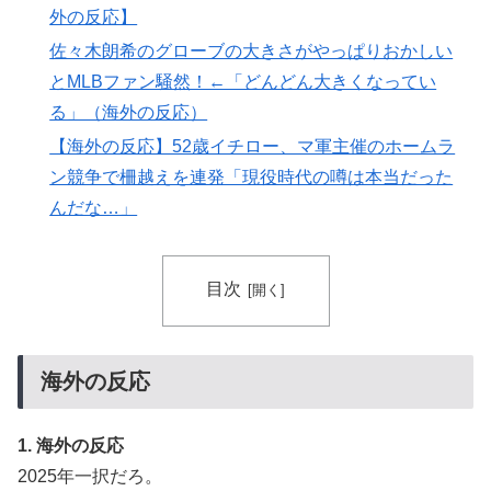
外の反応】
ト1入りに現実味!?2030大会で出場枠「64」なら追い風
佐々木朗希のグローブの大きさがやっぱりおかしい
に！アメリカ人もポット1争いに熱視線！【海外の反
応】
とMLBファン騒然！←「どんどん大きくなってい
る」（海外の反応）
【海外の反応】“新タナスコ”のディアスが地雷すぎる件
▶
「大谷と山本だけしかまともな契約がない…」
【海外の反応】52歳イチロー、マ軍主催のホームラ
ン競争で柵越えを連発「現役時代の噂は本当だった
焦げだらけの業務用鉄板が水と蒸気で鏡のようにピカピ
▶
んだな…」
カに「味が全部流れていく！」【海外の反応】
裏庭に現れたクマがスカンクに撃退されるまさかの瞬
▶
間！！
目次
韓国人「韓国人が日本のラーメンについて勘違いしてい
▶
ることがこちら…」→「えっ？？？？？？？？？？」＝
韓国の反応
海外の反応
海外「日本の科学者が猫の寿命を2倍に上げる注射剤を
▶
開発。これこそノーベル賞だろ！」
1. 海外の反応
無気力な韓国代表、オーストリアにも0-1で敗北…3月の
▶
2025年一択だろ。
Aマッチは2敗で終＝韓国の反応