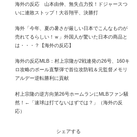
海外の反応 山本由伸、無失点力投！ドジャースつ
いに連敗ストップ！大谷翔平、決勝打
海外「今年、夏の暑さが厳しい日本でこんなものが
売れてるらしい！ｗ」外国人が驚いた日本の商品と
は・・・？【海外の反応】
海外の反応MLB：村上宗隆が2戦連発の26号、160キ
ロ攻略のポール直撃弾で首位攻防戦＆元監督メモリ
アルデー逆転勝利に貢献
村上宗隆の逆方向第26号ホームランにMLBファン騒
然！←「速球は打てないはずでは？」（海外の反
応）
シェアする