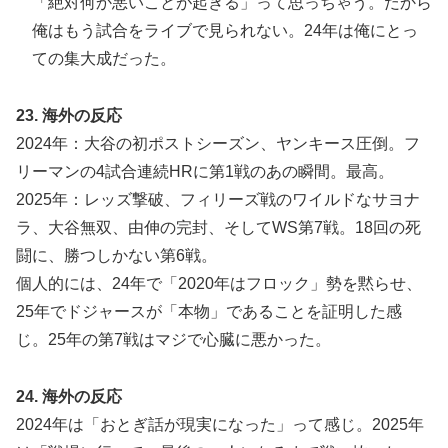
「絶対何か悪いことが起きる」って思っちゃう。だから
俺はもう試合をライブで見られない。24年は俺にとっ
ての集大成だった。
23. 海外の反応
2024年：大谷の初ポストシーズン、ヤンキース圧倒。フ
リーマンの4試合連続HRに第1戦のあの瞬間。最高。
2025年：レッズ撃破、フィリーズ戦のワイルドなサヨナ
ラ、大谷無双、由伸の完封、そしてWS第7戦。18回の死
闘に、勝つしかない第6戦。
個人的には、24年で「2020年はフロック」勢を黙らせ、
25年でドジャースが「本物」であることを証明した感
じ。25年の第7戦はマジで心臓に悪かった。
24. 海外の反応
2024年は「おとぎ話が現実になった」って感じ。2025年