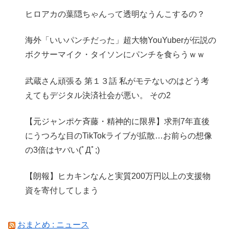
ヒロアカの葉隠ちゃんって透明なうんこするの？
海外「いいパンチだった」超大物YouYuberが伝説の
ボクサーマイク・タイソンにパンチを食らうｗｗ
武蔵さん頑張る 第１３話 私がモテないのはどう考
えてもデジタル決済社会が悪い。 その2
【元ジャンポケ斉藤・精神的に限界】求刑7年直後
にうつろな目のTikTokライブが拡散…お前らの想像
の3倍はヤバい(ﾟДﾟ;)
【朗報】ヒカキンなんと実質200万円以上の支援物
資を寄付してしまう
おまとめ : ニュース