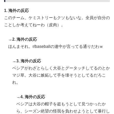
【夏の風物詩】「うるさい」で消える?“盆踊り”存続の
▶
危機 会場数は20年で半減 騒音対策で“サイレント盆
1. 海外の反応
ダンス”も
このチーム、ケミストリーもクソもないな。全員が自分の
英国人「安心感が違う」冨安健洋、パレス移籍当日にデ
▶
ことしか考えてねーわ（皮肉）。
ビュー！圧巻3連続ブロックも披露で現地サポが気づく..
【海外の反応】
→2. 海外の反応
【海外の反応】アルゼンチン協会、FIFA会長に断固たる
▶
ほんまそれ。r/baseballの連中が言ってる通りだわｗ
支持を表明「隠す気もないんだなｗ」
海外「日本が正しい！」優しい日本人に甘える外国人に
▶
→3. 海外の反応
海外が大騒ぎ
ベシアがわざとらしく大谷とグータッチしてるのとか
韓国人「“韓国サッカー”性接待の試合結果をご覧くださ
マジ草。大谷に嫉妬して手を壊そうとしてるだろこ
▶
い」→「マッサージ効果は間違いないねｗ」「これが本
れ。
当のベッドサッカーだ」
韓国人「韓国サッカー協会の性接待報道、海外でも大騒
▶
→4. 海外の反応
ぎに・・・2002年W杯4強の記録取り消しの声も」
ベシアは大谷の帽子を盗もうとして見つかったか
→「マジで国の恥だ」「2002年まで疑う価値がある」
ら、シーズン絶望の怪我を負わせようとして暴行し