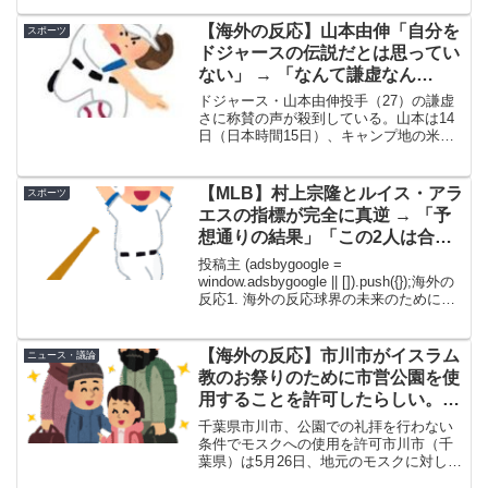
【海外の反応】山本由伸「自分を
スポーツ
ドジャースの伝説だとは思ってい
ない」 → 「なんて謙虚なん
だ！」「100%レジェンド」
ドジャース・山本由伸投手（27）の謙虚
さに称賛の声が殺到している。山本は14
日（日本時間15日）、キャンプ地の米ア
リゾナ州グレンデールの球団施設で取材
に応じた。ここで山本に「ドジャースの
伝説になったか？」と質問したという米
【MLB】村上宗隆とルイス・アラ
スポーツ
全国紙「USA T...
エスの指標が完全に真逆 → 「予
想通りの結果」「この2人は合体
してくれ」
投稿主 (adsbygoogle =
window.adsbygoogle || []).push({});海外の
反応1. 海外の反応球界の未来のために、
この二人は合体して子供を作るべきだ
ろ…もちろん野球のためにさ→2. 海外の
反応トレード...
【海外の反応】市川市がイスラム
ニュース・議論
教のお祭りのために市営公園を使
用することを許可したらしい。た
だし公園での礼拝を行わない条件
千葉県市川市、公園での礼拝を行わない
で
条件でモスクへの使用を許可市川市（千
葉県）は5月26日、地元のモスクに対し、
集団での儀礼的な礼拝を行わないことを