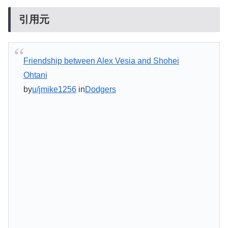
引用元
Friendship between Alex Vesia and Shohei
Ohtani
by
u/jmike1256
in
Dodgers