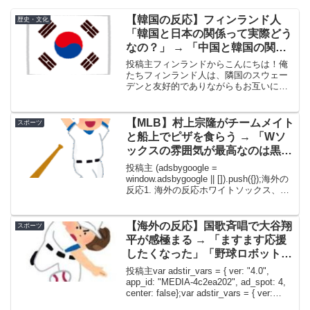
【韓国の反応】フィンランド人
歴史・文化
「韓国と日本の関係って実際どう
なの？」 → 「中国と韓国の関係
と比べたら全然マシだぞ」「”反
投稿主フィンランドからこんにちは！俺
省も歴史教育もしないドイツ”っ
たちフィンランド人は、隣国のスウェー
デンと友好的でありながらもお互いに競
て感じ」
い合うような関係にあるんだ。普段は冗
談半分でからかい合ったりしているけ
ど、いざ困難な状況に直面したときには
【MLB】村上宗隆がチームメイト
スポーツ
頼り合える関係だとお互いに...
と船上でピザを食らう → 「Wソ
ックスの雰囲気が最高なのは黒魔
術か？ローマ教皇の力か？」「村
投稿主 (adsbygoogle =
上はこれまで見た日本人で一番ア
window.adsbygoogle || []).push({});海外の
反応1. 海外の反応ホワイトソックス、こ
メリカ人っぽいわ」
こ最近のどのチームよりも最高の雰囲気
になってるんだが。ローマ教皇のおかげ
か？黒魔術か？...
【海外の反応】国歌斉唱で大谷翔
スポーツ
平が感極まる → 「ますます応援
したくなった」「野球ロボットじ
ゃなかったのか」
投稿主var adstir_vars = { ver: "4.0",
app_id: "MEDIA-4c2ea202", ad_spot: 4,
center: false};var adstir_vars = { ver:
"4.0", ...