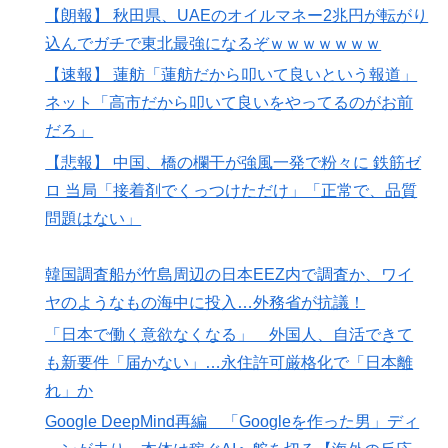
【朗報】 秋田県、UAEのオイルマネー2兆円が転がり
込んでガチで東北最強になるぞｗｗｗｗｗｗｗ
【速報】 蓮舫「蓮舫だから叩いて良いという報道」
ネット「高市だから叩いて良いをやってるのがお前
だろ」
【悲報】 中国、橋の欄干が強風一発で粉々に 鉄筋ゼ
ロ 当局「接着剤でくっつけただけ」「正常で、品質
問題はない」
韓国調査船が竹島周辺の日本EEZ内で調査か、ワイ
ヤのようなもの海中に投入…外務省が抗議！
「日本で働く意欲なくなる」 外国人、自活できて
も新要件「届かない」…永住許可厳格化で「日本離
れ」か
Google DeepMind再編 「Googleを作った男」ディ