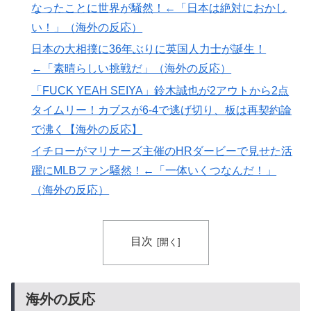
の大復活に米国人が大喜び
なったことに世界が騒然！←「日本は絶対におかし
韓国人「日本の柴犬くん散歩中の暑さに耐えられなかっ
▶
い！」（海外の反応）
た結果」
日本の大相撲に36年ぶりに英国人力士が誕生！
海外「”京都の鳥”は良いぞ」小規模だけどお勧めな日本
▶
←「素晴らしい挑戦だ」（海外の反応）
の観光名所／お店に対する海外の反応
「FUCK YEAH SEIYA」鈴木誠也が2アウトから2点
【海外の反応】日本政府が、アメリカ政府によるネット
▶
タイムリー！カブスが6-4で逃げ切り、板は再契約論
ミームとしての任天堂やポケモン使用に対して警告 →
で沸く【海外の反応】
「若者票を集めたいんだろうな」「任天堂の法務部隊が
イチローがマリナーズ主催のHRダービーで見せた活
出てくるぞ」
躍にMLBファン騒然！←「一体いくつなんだ！」
外国人「アジア杯で優勝するんだ」日本代表、W杯ポッ
▶
（海外の反応）
ト1入りに現実味!?2030大会で出場枠「64」なら追い風
に！アメリカ人もポット1争いに熱視線！【海外の反
応】
目次
ワイの作った卵豆腐にいくら出せる？
▶
【海外の反応】“新タナスコ”のディアスが地雷すぎる件
▶
「大谷と山本だけしかまともな契約がない…」
海外の反応