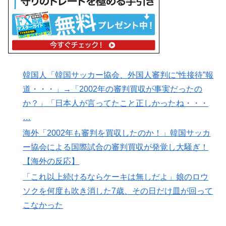
韓国人「韓国サッカー協会、外国人審判に“性接待”報
道・・・」→「2002年の審判買収が事実だったの
か？」「日本人が言ってたこと正しかったね・・・
…
海外「2002年も審判を買収したのか！」韓国サッカ
ー協会による国際試合の審判買収が発覚し大騒ぎ！
【海外の反応】
「これ以上続けるならケーキは無しだよ」娘のロウ
ソクを何度も吹き消した7歳、その日だけ皿が回って
こなかった