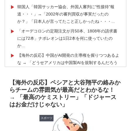
韓国人「韓国サッカー協会、外国人審判に“性接待”報
▶
道・・・」→「2002年の審判買収が事実だったの
か？」「日本人が言ってたこと正しかったね・・・...
「オーデコロンの定期注文が月50本、1808年の請求書
▶
には72本」ナポレオンは1日2本を何に使っていたの
か…
【海外の反応】中国がAI開発の主導権を握りつつあるよ
▶
な → 「どうせアメリカは中国製AIを規制するんだろう
な」「自動車産業と同じ道を歩んでる気がする」
海外「日本人はなんて気高いんだ！」 英高級紙も驚愕
▶
【海外の反応】ペシアと大谷翔平の絡みか
した極限の中の日本人の姿に世界が衝撃
らチームの雰囲気が最高だとわかるな！
→ 「最高のケミストリー」「ドジャース
外国人「日本の未来は安泰だ」16歳MF三井寺眞、衝撃
▶
はお金だけじゃない」
ゴール！久保建英超え歴代2位の記録！3得点に絡む活躍
で海外絶賛！【海外の反応】
スポーツ
海外「日本が正しい！」優しい日本人に甘える外国人に
▶
海外が大騒ぎ