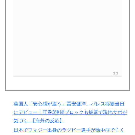
外国人「俺達が見かけたヤバすぎる髪型を集めてみたｗ
▶
ｗｗｗ」
韓国人「韓国サッカー協会関係者が『不適切接待は慣行
▶
だった』と衝撃発言！日韓ワールドカップ4強にも疑い
の視線が向けられる」
国際的な小咄 読者投稿 中小企業診断士めがけてよちよ
▶
ち歩きな小咄 ～学習の仕方を学習しよう～
韓国人「日本がここまでの観光大国に発展した本当の理
▶
由がこちら…」→「昔から日本は愛されてた…（ﾌﾞﾙﾌﾞ
ﾙ」＝韓国の反応
海外「消火栓もフェイクだから消防士が右往左往する中
▶
国www」
「これ以上続けるならケーキは無しだよ」娘のロウソク
▶
英国人「安心感が違う」冨安健洋、パレス移籍当日
を何度も吹き消した7歳、その日だけ皿が回ってこなか
にデビュー！圧巻3連続ブロックも披露で現地サポが
った
気づく..【海外の反応】
海外「素晴らしい！」日本が買収したUSスチール驚異
▶
日本でフィジー出身のラグビー選手が熱中症で亡く