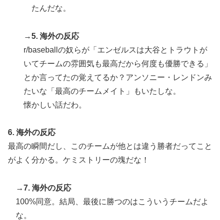
「国民や国が築いた国格をサッカー選手が足で蹴り飛ば
たんだな。
すね」
【海外の反応】アルゼンチン協会、FIFA会長に確固たる
▶
→5. 海外の反応
支持を表明「隠す気もないんだなｗ」
r/baseballの奴らが「エンゼルスは大谷とトラウトが
インドネシアの西パプアでアメリカ人パイロット殺害を
▶
いてチームの雰囲気も最高だから何度も優勝できる」
武装組織が主張。
とか言ってたの覚えてるか？アンソニー・レンドンみ
海外「2002年も審判を買収したのか！」韓国サッカー
▶
たいな「最高のチームメイト」もいたしな。
協会による国際試合の審判買収が発覚し大騒ぎ！【海外
懐かしい話だわ。
の反応】
6. 海外の反応
最高の瞬間だし、このチームが他とは違う勝者だってこと
がよく分かる。ケミストリーの塊だな！
→7. 海外の反応
100%同意。結局、最後に勝つのはこういうチームだよ
な。