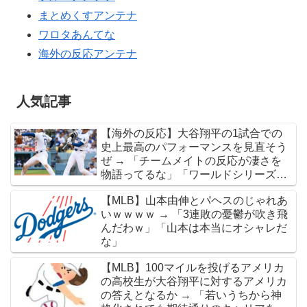
まとめくすアンテナ
ワロタあんてな
海外の反応アンテナ
人気記事
【海外の反応】大谷翔平の1試合での
史上最高のパフォーマンスを見直そう
ぜ → 「チームメイトの反応が凄さを
物語ってるな」「ワールドシリーズで
延長18回までいった試合も凄かった」
【MLB】山本由伸とパヘスのじゃれあ
いｗｗｗｗ → 「3連敗の憂鬱が吹き飛
んだわｗ」「山本は本当にオシャレだ
な」
【MLB】100マイルを投げるアメリカ
の高校生が大谷翔平に対するアメリカ
の答えとなるか → 「若いうちから神