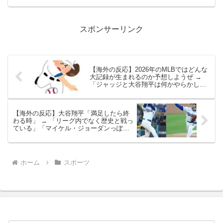
条件に、市営公園をフェスティバルの会
場として使用することを許可した。市は
当初、同市行徳にある...
スポンサーリンク
【海外の反応】2026年のMLBではどんな
大記録が生まれるのか予想しようぜ →
「ジャッジと大谷翔平は何かやらかして
くれるはず」
【海外の反応】大谷翔平「満足したら終
わる時」 → 「リーグ内でなく歴史と戦っ
ている」「マイケル・ジョーダンっぽく
なってきたな」
ホーム
スポーツ