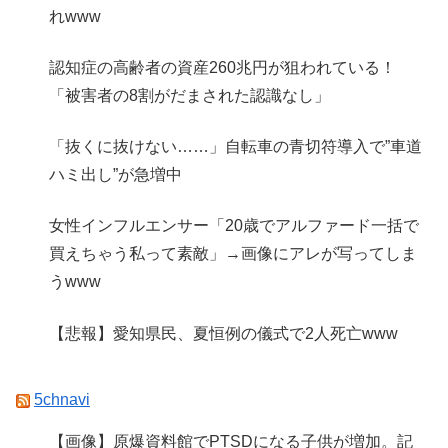
れwww
認知症の高齢者の資産260兆円が狙われている！
「被害者の8割がだまされた認識なし」
「抜くに抜けない……」自転車の青切符導入で”車道
ハミ出し”が急増中
女性インフルエンサー「20歳でアルファード一括で
買えちゃう私って素敵」→画像にアレが写ってしま
うwww
【悲報】愛知県民、夏恒例の儀式で2人死亡www
5chnavi
【画像】原爆資料館でPTSDになる子供が増加。記