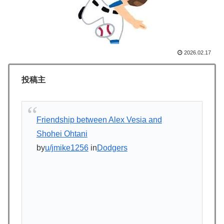
海外「日本なんて行くんじゃなかった…」 日本を知っ
▶
てしまったディズニー信者、帰国後『本家』に失望する
事態に
韓国人「本当にこれだけは日本がうらやましいと感じる
2026.02.17
▶
ものがこちら・・・」
投稿主
【朗報】寺田心、ベンチプレス110kgwww
▶
韓国人「不適切接待疑惑、2002年イタリア・スペイン
▶
戦で『韓国に奪われた』と欧州の大手メディアが一斉に
Friendship between Alex Vesia and
報道！」
Shohei Ohtani
海外「日本のこの場所は現実とは思えないレベルで美し
▶
by
u/jmike1256
in
Dodgers
い…！」外国人が感動する日本の景色とは・・・？【海
外の反応】
韓国人「台風で品不足になった沖縄のスーパーに行って
▶
みたら、なぜか辛ラーメンだけ売れ残っていたんで
す…」