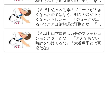
格化されても期待通りのキャリアを築
けるのはほんの一握りだからな」「大
【MLB】佐々木朗希のグローブが大き
谷の名前を出したのはクリック数稼ぎ
くなったのではなく、朗希の顔が小さ
でしかないわ」
くなったらしいｗ → 「ジョークが出
るってことは絶好調の証拠だな」「癖
なのか精神的なものなのか分からない
【MLB】山本由伸はガチのファッショ
がいい方向に進んだのはいいことだ」
ンモンスターだな → 「とんでもない
時計をつけてるな」「大谷翔平とは真
逆だな」