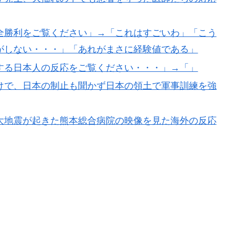
を先発に転向させないのはなんで？ → 「100mとマラ
全勝利をご覧ください」→「これはすごいわ」「こう
化球が必要だからな」
がしない・・・」「あれがまさに経験値である」
かけて食べる量」店名は『心臓発作グリル』、そこで本当に
する日本人の反応をご覧ください・・・」→「」
けで、日本の制止も聞かず日本の領土で軍事訓練を強
向けのITパスポート試験対策
のってある？」日本「納豆」
大地震が起きた熊本総合病院の映像を見た海外の反応
頃がこれかよ」