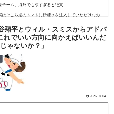
療チーム、海外でも凄すぎると絶賛
実はそこら辺のトマトに砂糖水を注入していただけなの
谷翔平とウィル・スミスからアドバ
会前代未聞の不祥事を詳細に報道！」→「国際的スキャ
「これでいい方向に向かえばいいんだ
じゃないか？」
が発生、大揺れの中でも患者を守った医師たちの対応ぶ
ツ
級紙も驚愕した極限の中の日本人の姿に世界が衝撃
車輪を出さないまま胴体着陸「これよりひどい着陸なら
てるものって何？その逆も教えて！」（海外の反応）
2026.07.04
w
普通のテレビ番組が最新SNSの数十年先を行っていたと