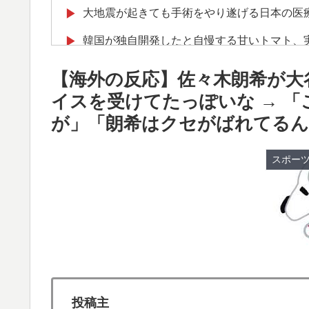
大地震が起きても手術をやり遂げる日本の医
▶
韓国が独自開発したと自慢する甘いトマト、
▶
が判明して大問題にw
【海外の反応】佐々木朗希が大
韓国人「フランスの有力紙も大韓サッカー協
▶
イスを受けてたっぽいな → 
ンダルに発展してしまう‥」
が」「朗希はクセがばれてるん
海外の反応：熊本の病院で手術中に熊本地震
▶
りに海外大絶賛
スポー
海外「日本人はなんて気高いんだ！」 英高
▶
軽飛行機が屋根すれすれを抜けて飛行場へ、
▶
山ほど見てきた」【海外の反応】
海外「海外発祥なのに、今では日本で定着し
▶
新聞さん、壮大な縦読みを仕込んでしまうww
▶
投稿主
海外「全部日本の真似だったのか…」 日本の
▶