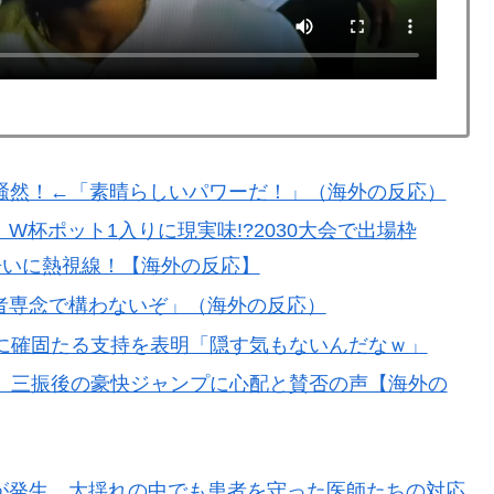
外「バムの83点でようやく信じた」
全勝利をご覧ください」→「これはすごいわ」「こうい
しない・・・」「あれがまさに経験値である」
積みなのに誰も騒がない」サンタ映画最大の設定の
騒然！←「素晴らしいパワーだ！」（海外の反応）
全勝利をご覧ください」→「これはすごいわ」「こうい
杯ポット1入りに現実味!?2030大会で出場枠
しない・・・」「あれがまさに経験値である」
争いに熱視線！【海外の反応】
残留の可能性を会長が示唆！移籍金が交渉の壁に..現地
者専念で構わないぞ」（海外の反応）
長に確固たる支持を表明「隠す気もないんだなｗ」
ままかよ」
、三振後の豪快ジャンプに心配と賛否の声【海外の
杯ポット1入りに現実味!?2030大会で出場枠「64」な
視線！【海外の反応】
ップ韓国準決勝も調査すべきと主張！」→「英国メディア
が発生、大揺れの中でも患者を守った医師たちの対応