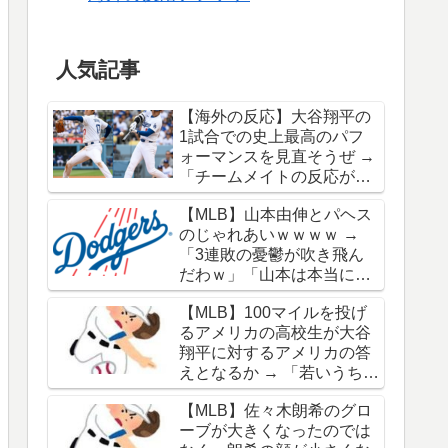
人気記事
【海外の反応】大谷翔平の
1試合での史上最高のパフ
ォーマンスを見直そうぜ →
「チームメイトの反応が凄
さを物語ってるな」「ワー
【MLB】山本由伸とパヘス
ルドシリーズで延長18回ま
のじゃれあいｗｗｗｗ →
でいった試合も凄かった」
「3連敗の憂鬱が吹き飛ん
だわｗ」「山本は本当にオ
シャレだな」
【MLB】100マイルを投げ
るアメリカの高校生が大谷
翔平に対するアメリカの答
えとなるか → 「若いうちか
ら神格化されても期待通り
【MLB】佐々木朗希のグロ
のキャリアを築けるのはほ
ーブが大きくなったのでは
んの一握りだからな」「大