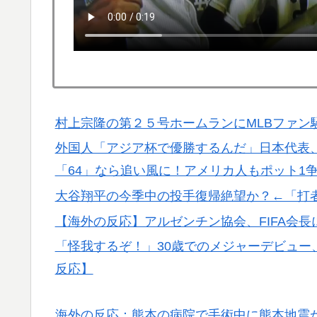
【伝説の100得点、いまだ都市伝説扱い】海
▶
韓国人「熊本地震で見る日本の土木技術の完
▶
うのを見ると日本人は何か適当に作る感じが
海外「親が買った覚えのないプレゼントが山
▶
穴…？
村上宗隆の第２５号ホームランにMLBファン
韓国人「熊本地震で見る日本の土木技術の完
▶
外国人「アジア杯で優勝するんだ」日本代表、W
うのを見ると日本人は何か適当に作る感じが
「64」なら追い風に！アメリカ人もポット1
フランス人「欲張りすぎだ」中村敬斗、ランス
▶
大谷翔平の今季中の投手復帰絶望か？←「打
サポの本音がこれ！【海外の反応】
【海外の反応】アルゼンチン協会、FIFA会
【衝撃】韓国人「日本の名門女子校、漫画の
▶
「怪我するぞ！」30歳でのメジャーデビュー
外国人「アジア杯で優勝するんだ」日本代表、W
▶
反応】
ら追い風に！アメリカ人もポット1争いに熱
韓国人「日本メディアが2002年ワールドカ
▶
海外の反応：熊本の病院で手術中に熊本地震