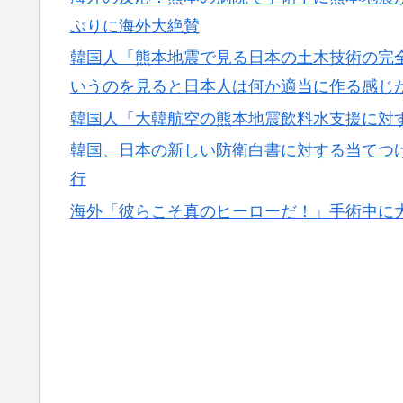
も一斉に指摘‥」
ぶりに海外大絶賛
【MLB】化け物みたいな球を投げるクローザー
▶
韓国人「熊本地震で見る日本の土木技術の完
ソンの違い」「先発は2－3種類の一級品の変
いうのを見ると日本人は何か適当に作る感じ
「1個9,983キロカロリー、成人が4〜5日
▶
韓国人「大韓航空の熊本地震飲料水支援に対
心臓発作が起きた日
韓国、日本の新しい防衛白書に対する当てつ
国際的な小咄 読者投稿 中小企業診断士受験者
▶
行
アメリカ「お前らの国でしか愛されてないも
▶
海外「彼らこそ真のヒーローだ！」手術中に
【衝撃】韓国人「エボシ御前の声の人、若い
▶