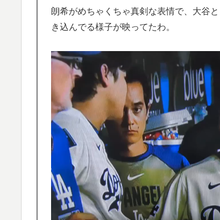
朗希がめちゃくちゃ真剣な表情で、大谷と
話題に
き込んでる様子が映ってたわ。
大地震が起きても手術をやり遂げる日本の医
▶
韓国人「大韓航空の熊本地震飲料水支援に対
▶
日本旅行キャンセルすべきか…1万年ぶり史
▶
ストーカーガチ勢は僅かな情報で垢特定出来
▶
イチローさん「僕は本を読まない。好きなア
▶
【海外の反応】アルゼンチン協会、FIFA会
▶
海外「素晴らしい！」日本が買収したUSス
▶
海外「日本なんて行くんじゃなかった…」 
▶
失望する事態に
韓国人「トヨタが2027年に次世代ハイブリッ
▶
充電を目指す」