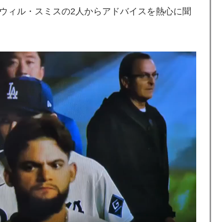
ウィル・スミスの2人からアドバイスを熱心に聞
療チーム、海外でも凄すぎると絶賛
する日本人の反応をご覧ください・・・」→「」
上最大級の火山の兆し＝韓国の反応
るからね
ニメはドラゴンボール」【海外の反応】
長に確固たる支持を表明「隠す気もないんだなｗ」
チール驚異の大復活に米国人が大喜び
日本を知ってしまったディズニー信者、帰国後『本家』に
ドバッテリーを導入へ！最大1000kmの航続距離や超高速