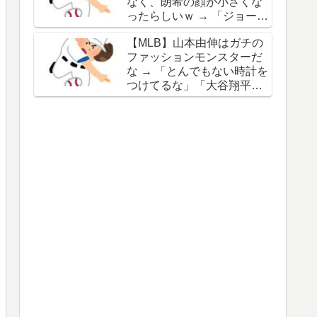
なく、朗希の顔が小さくな
谷の名前を出したのはクリ
ったらしいｗ → 「ジョーク
ック数稼ぎでしかないわ」
が出るってことは絶好調の
【MLB】山本由伸はガチの
証拠だな」「癖なのか精神
ファッションモンスターだ
的なものなのか分からない
な → 「とんでもない時計を
がいい方向に進んだのはい
つけてるな」「大谷翔平と
いことだ」
は真逆だな」