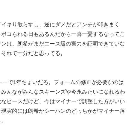
てイキり散らすし、逆にダメだとアンチが叩きまく
、ボコられる日もあるんだから一喜一憂するなってこ
ァンは、朗希がまだエース級の実力を証明できていな
、それで十分だと思ってる。
ジャーで1年ちょいだろ。フォームの修正が必要なのは
。みんながみんなスキーンズや今永みたいになれるわ
大なピースだけど、今はマイナーで調整した方がいい
、現実的には朗希かシーハンのどっちかがマイナー落
も。