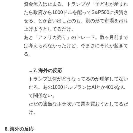
資金流入は止まる。トランプが「子どもが産まれ
日本「俺は有名な武士の家系だけど世界のみんなは先祖
▶
たら政府から1000ドルを配ってS&P500に投資さ
に偉人っている？」
せる」とか言い出したのも、別の形で市場を吊り
新聞さん、壮大な縦読みを仕込んでしまうwww
▶
上げようとしてるだけ。
あと「アメリカ売り」のトレード。数ヶ月前まで
は考えられなかったけど、今まさにそれが起きて
る。
→7. 海外の反応
トランプは何がどうなってるのか理解してない
だろ。あの1000ドルプランはAIとか401kなん
て関係ない。
ただの適当なホラ吹いて票を買おうとしてるだ
け。
8. 海外の反応