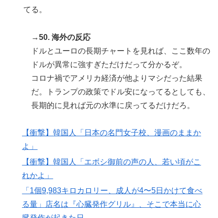
てる。
→50. 海外の反応
ドルとユーロの長期チャートを見れば、ここ数年の
ドルが異常に強すぎただけだって分かるぞ。
コロナ禍でアメリカ経済が他よりマシだった結果
だ。トランプの政策でドル安になってるとしても、
長期的に見れば元の水準に戻ってるだけだろ。
【衝撃】韓国人「日本の名門女子校、漫画のままか
よ」
【衝撃】韓国人「エボシ御前の声の人、若い頃がこ
れかよ」
「1個9,983キロカロリー、成人が4〜5日かけて食べ
る量」店名は『心臓発作グリル』、そこで本当に心
臓発作が起きた日