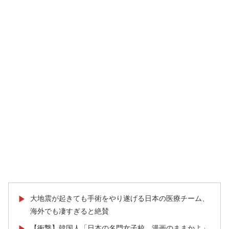
大地震が起きても手術をやり遂げる日本の医療チーム、
▶
海外でも凄すぎると絶賛
【衝撃】韓国人「日本の名門女子校、漫画のままかよ」
▶