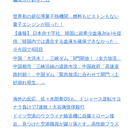
世界初の超伝導量子熱機関…燃料もピストンもない
量子エンジンが回った！
【速報】 日本赤十字社、韓国に超希少血液Jr(a-)を提
供「韓国内では適合する血液を確保できなかった」
※今回で4回目
中国「大洪水！」三峡ダム「9門開放！（全力放流」
中国都市「三峡沿線の道路水没」中国政府「高速道
路封鎖！」中国ダム「緊急放流に合わせて開門（土
砂崩れ発生」→
海外の反応 佐々木朗希QSも、ドジャース逆転サヨ
ナラ負けで7連敗！大谷痛恨併殺打
ドイツ空港のウクライナ輸送機に自爆ドローン接
近、見つけた空港職員が蹴り落とす…高性能プラス