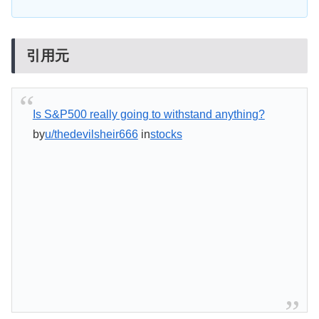
引用元
Is S&P500 really going to withstand anything?
by
u/thedevilsheir666
in
stocks