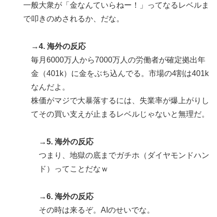
が起きた日
一般大衆が「金なんていらねー！」ってなるレベルま
で叩きのめされるか、だな。
韓国人「フランスの有力紙も大韓サッカー協会前代未聞
▶
の不祥事を詳細に報道！」→「国際的スキャンダルに発
展してしまう‥」
→4. 海外の反応
毎月6000万人から7000万人の労働者が確定拠出年
スカトロ野郎「今日仕事が終わったらやっとうんこが食
▶
べられるぞ」←こんなやつが実在する事実
金（401k）に金をぶち込んでる。市場の4割は401k
なんだよ。
韓国が独自開発したと自慢する甘いトマト、実はそこら
▶
株価がマジで大暴落するには、失業率が爆上がりし
辺のトマトに砂糖水を注入していただけなのが判明して
大問題にw
てその買い支えが止まるレベルじゃないと無理だ。
大地震が起きても手術をやり遂げる日本の医療チーム、
▶
海外でも凄すぎると絶賛
→5. 海外の反応
つまり、地獄の底までガチホ（ダイヤモンドハン
韓国人「過去のW杯で韓国代表がドーピング検査をすり
▶
ド）ってことだなｗ
抜けるように注射していたものがこちら…」→「恥ずか
しい…（ﾌﾞﾙﾌﾞﾙ」＝韓国の反応
→6. 海外の反応
海外「全部日本の真似だったのか…」 日本の普通のテ
▶
レビ番組が最新SNSの数十年先を行っていたと話題に
その時は来るぞ。AIのせいでな。