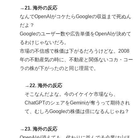
→21. 海外の反応
なんでOpenAIがコケたらGoogleの収益まで死ぬん
だよ？
Googleのユーザー数や広告単価をOpenAIが決めて
るわけじゃないだろ。
市場の不信感で株価は下がるだろうけどな。2008
年の不動産気の時に、不動産と関係ないコカ・コー
ラの株が下がったのと同じ理屈で。
→22. 海外の反応
そこなんだよな。今のイケイケ市場なら、
ChatGPTのシェアをGeminiが奪うって期待され
て、むしろGoogleの株価は倍になるんじゃね？
→23. 海外の反応
OpenAIが消えても、代わりに並んでる企業は山ほ