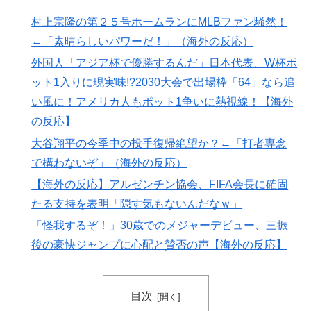
の大復活に米国人が大喜び
村上宗隆の第２５号ホームランにMLBファン騒然！
海外「日本なんて行くんじゃなかった…」 日本を知っ
▶
←「素晴らしいパワーだ！」（海外の反応）
てしまったディズニー信者、帰国後『本家』に失望する
外国人「アジア杯で優勝するんだ」日本代表、W杯ポ
事態に
ット1入りに現実味!?2030大会で出場枠「64」なら追
外国人「アジア杯で優勝するんだ」日本代表、W杯ポッ
▶
い風に！アメリカ人もポット1争いに熱視線！【海外
ト1入りに現実味!?2030大会で出場枠「64」なら追い風
の反応】
に！アメリカ人もポット1争いに熱視線！【海外の反
応】
大谷翔平の今季中の投手復帰絶望か？←「打者専念
アメリカ「お前らの国でしか愛されてないものってあ
で構わないぞ」（海外の反応）
▶
る？」日本「納豆」
【海外の反応】アルゼンチン協会、FIFA会長に確固
ぺこぱ松蔭寺「みんな右とか左とか拘りすぎ。思想関係
▶
たる支持を表明「隠す気もないんだなｗ」
なく応援しようよ」
「怪我するぞ！」30歳でのメジャーデビュー、三振
軽飛行機が屋根すれすれを抜けて飛行場へ、車輪を出さ
▶
後の豪快ジャンプに心配と賛否の声【海外の反応】
ないまま胴体着陸「これよりひどい着陸なら山ほど見て
きた」【海外の反応】
目次
韓国人「我が国がクウェート戦で行った審判買収が本当
▶