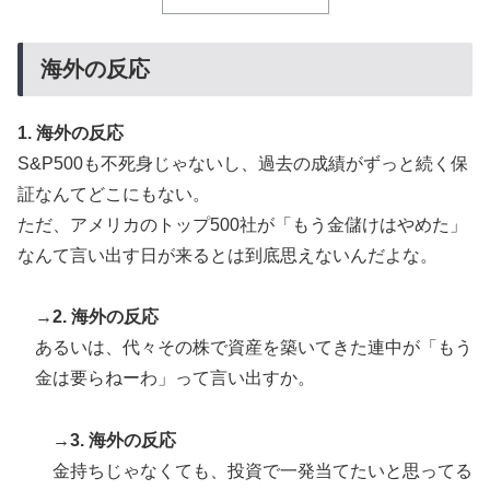
に深刻である理由がこちら…」→「これはダメなやつ…
（ﾌﾞﾙﾌﾞﾙ」＝韓国の反応
海外の反応
【海外の反応】アルゼンチン協会、FIFA会長に確固たる
▶
支持を表明「隠す気もないんだなｗ」
1. 海外の反応
日本旅行キャンセルすべきか…1万年ぶり史上最大級の
▶
S&P500も不死身じゃないし、過去の成績がずっと続く保
火山の兆し＝韓国の反応
証なんてどこにもない。
海外「海外発祥なのに、今では日本で定着してるものっ
▶
ただ、アメリカのトップ500社が「もう金儲けはやめた」
て何？その逆も教えて！」（海外の反応）
なんて言い出す日が来るとは到底思えないんだよな。
【MLB】化け物みたいな球を投げるクローザーを先発に
▶
転向させないのはなんで？ → 「100mとマラソンの違
→2. 海外の反応
い」「先発は2－3種類の一級品の変化球が必要だから
な」
あるいは、代々その株で資産を築いてきた連中が「もう
金は要らねーわ」って言い出すか。
韓国人「日本メディアが大型台風13号が急カーブで韓国
▶
方面に向かって来ると予報！」→「予想外の進路‥」
→3. 海外の反応
「1個9,983キロカロリー、成人が4〜5日かけて食べる
▶
金持ちじゃなくても、投資で一発当てたいと思ってる
量」店名は『心臓発作グリル』、そこで本当に心臓発作