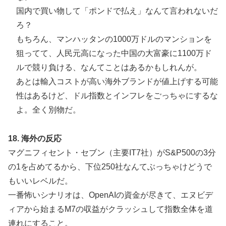
国内で買い物して「ポンドで払え」なんて言われないだ
ろ？
もちろん、マンハッタンの1000万ドルのマンションを
狙ってて、人民元高になった中国の大富豪に1100万ド
ルで競り負ける、なんてことはあるかもしれんが。
あとは輸入コストが高い海外ブランドが値上げする可能
性はあるけど、ドル指数とインフレをごっちゃにするな
よ。全く別物だ。
18. 海外の反応
マグニフィセント・セブン（主要IT7社）がS&P500の3分
の1を占めてるから、下位250社なんてぶっちゃけどうで
もいいレベルだ。
一番怖いシナリオは、OpenAIの資金が尽きて、エヌビデ
ィアから始まるM7の収益がクラッシュして指数全体を道
連れにすること。