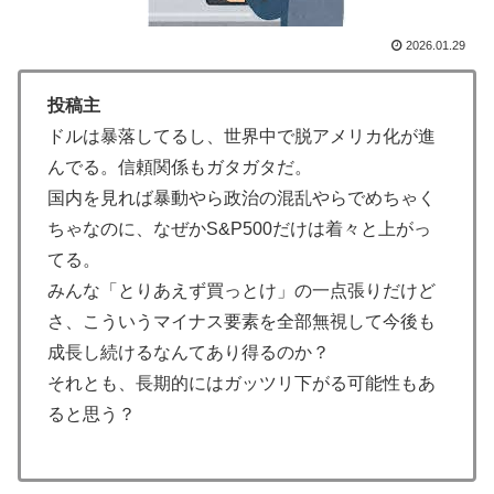
韓国人「日本メディアが2002年ワールドカップ韓国準
▶
決勝も調査すべきと主張！」→「英国メディアも一斉に
2026.01.29
指摘‥」
【衝撃】韓国人「エボシ御前の声の人、若い頃がこれか
▶
投稿主
よ」
ドルは暴落してるし、世界中で脱アメリカ化が進
海外「親が買った覚えのないプレゼントが山積みなのに
んでる。信頼関係もガタガタだ。
▶
誰も騒がない」サンタ映画最大の設定の穴…？
国内を見れば暴動やら政治の混乱やらでめちゃく
ちゃなのに、なぜかS&P500だけは着々と上がっ
イチローさん「僕は本を読まない。好きなアニメはドラ
▶
ゴンボール」【海外の反応】
てる。
みんな「とりあえず買っとけ」の一点張りだけど
韓国人「熊本地震で見る日本の土木技術の完全勝利をご
▶
さ、こういうマイナス要素を全部無視して今後も
覧ください」→「これはすごいわ」「こういうのを見る
と日本人は何か適当に作る感じがしない・・・」「あれ
成長し続けるなんてあり得るのか？
がまさに経験値である」
それとも、長期的にはガッツリ下がる可能性もあ
海外「日本人はなんて気高いんだ！」 英高級紙も驚愕
ると思う？
▶
した極限の中の日本人の姿に世界が衝撃
海外「素晴らしい！」日本が買収したUSスチール驚異
▶