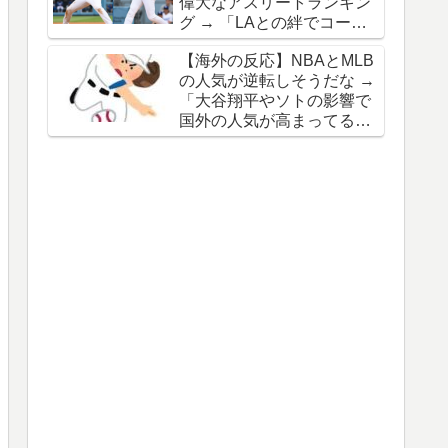
偉大なアスリートランキン
い」「質は高いがチームを
グ → 「LAとの絆でコービ
劇的に変える選手じゃない
ーが1位だけど最高のアス
な」
【海外の反応】NBAとMLB
リートは大谷翔平とレブロ
の人気が逆転しそうだな →
ンがトップ2だな」「ルカ
「大谷翔平やソトの影響で
がランクインしたらスロベ
国外の人気が高まってる
ニア人が2人もトップ10に
な」「MLBはピッチクロッ
入ることになるな」
クなどの良いルール変更が
あったからな」