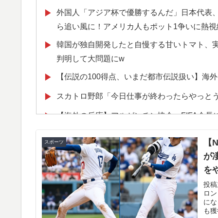
外国人「アジア杯で優勝するんだ」日本代表、W
▶
ら追い風に！アメリカ人もポット1争いに熱視
韓国が独自開発したと自慢する甘いトマト、
▶
判明して大問題にw
【伝説の100得点、いまだ都市伝説扱い】海外
▶
スカトロ野郎「今日仕事が終わったらやっと
▶
【海外の反応】アルゼンチン協会、FIFA会
▶
韓国人「フランスの有力紙も大韓サッカー協
▶
【
スポーツ
ダルに発展してしまう‥」
が
韓国人「過去のW杯で韓国代表がドーピング
▶
を
→「恥ずかしい…（ﾌﾞﾙﾌﾞﾙ」＝韓国の反応
き
投稿
ロン
海外「全部日本の真似だったのか…」 日本の
▶
にな
も獲
題に