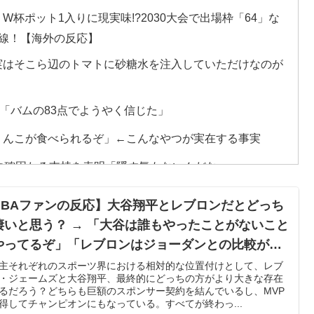
杯ポット1入りに現実味!?2030大会で出場枠「64」な
線！【海外の反応】
実はそこら辺のトマトに砂糖水を注入していただけなのが
「バムの83点でようやく信じた」
うんこが食べられるぞ」←こんなやつが実在する事実
長に確固たる支持を表明「隠す気もないんだなｗ」
会前代未聞の不祥事を詳細に報道！」→「国際的スキャン
NBAファンの反応】大谷翔平とレブロンだとどっち
凄いと思う？ → 「大谷は誰もやったことがないこと
検査をすり抜けるように注射していたものがこちら…」
やってるぞ」「レブロンはジョーダンとの比較がつ
まとうな」
主それぞれのスポーツ界における相対的な位置付けとして、レブ
・ジェームズと大谷翔平、最終的にどっちの方がより大きな存在
普通のテレビ番組が最新SNSの数十年先を行っていたと話
るだろう？どちらも巨額のスポンサー契約を結んでいるし、MVP
得してチャンピオンにもなっている。すべてが終わっ...