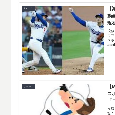
【
スポーツ
動
現
た
投稿
ラマ
か
スポ
adsti
【
サッカー
ス
「
落
投稿
驚くこ