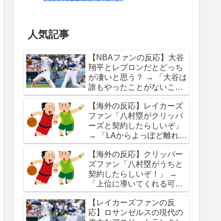
人気記事
【NBAファンの反応】大谷
翔平とレブロンだとどっち
が凄いと思う？ → 「大谷は
誰もやったことがないこと
をやってるぞ」「レブロン
【海外の反応】レイカーズ
はジョーダンとの比較がつ
ファン「八村塁がクリッパ
きまとうな」
ーズと契約したらしいぞ」
→ 「LAからよっぽど離れた
くなかったんだな」「クリ
【海外の反応】クリッパー
ッパーズが優勝候補出ない
ズファン「八村塁がうちと
のが救いだわ」
契約したらしいぞ！」 →
「上位に導いてくれる可能
性もあるし、ドラフト指名
【レイカーズファンの反
権との交換要員にもなって
応】ロサンゼルスの現代の
くれるしいいことしかな