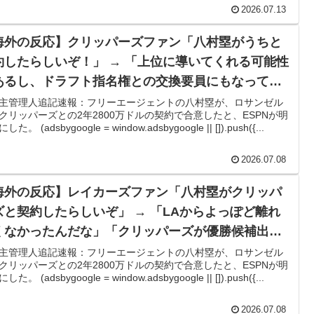
2026.07.13
積みなのに誰も騒がない」サンタ映画最大の設定の穴…？
海外の反応】クリッパーズファン「八村塁がうちと
ーブで韓国方面に向かって来ると予報！」→「予想外の進
約したらしいぞ！」 → 「上位に導いてくれる可能性
あるし、ドラフト指名権との交換要員にもなってく
んなは先祖に偉人っている？」
るしいいことしかない」「質は高いがチームを劇的
主管理人追記速報：フリーエージェントの八村塁が、ロサンゼル
クリッパーズとの2年2800万ドルの契約で合意したと、ESPNが明
変える選手じゃないな」
療チーム、海外でも凄すぎると絶賛
た。 (adsbygoogle = window.adsbygoogle || []).push({...
ニメはドラゴンボール」【海外の反応】
2026.07.08
療チーム、海外でも凄すぎると絶賛
海外の反応】レイカーズファン「八村塁がクリッパ
全勝利をご覧ください」→「これはすごいわ」「こういう
ズと契約したらしいぞ」 → 「LAからよっぽど離れ
ない・・・」「あれがまさに経験値である」
くなかったんだな」「クリッパーズが優勝候補出な
のが救いだわ」
残留の可能性を会長が示唆！移籍金が交渉の壁に..現地
主管理人追記速報：フリーエージェントの八村塁が、ロサンゼル
クリッパーズとの2年2800万ドルの契約で合意したと、ESPNが明
た。 (adsbygoogle = window.adsbygoogle || []).push({...
。思想関係なく応援しようよ」
2026.07.08