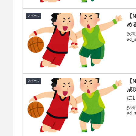
【
スポーツ
め
投稿主v
ad_sp
【
スポーツ
成
に
ら
投稿主v
ad_sp