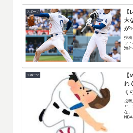
海外「素晴らしい！」日本が買収したUSスチ
▶
【
スポーツ
3.1節がある月なのに…3月のカレンダーに
▶
大
が
【MLB】化け物みたいな球を投げるクローザー
▶
ト
ンの違い」「先発は2－3種類の一級品の変化
投稿
ットの
が
【衝撃】韓国人「エボシ御前の声の人、若い
海外
▶
海外「海外発祥なのに、今では日本で定着し
▶
【衝撃】韓国人「日本の名門女子校、漫画の
▶
【
スポーツ
れ
軽飛行機が屋根すれすれを抜けて飛行場へ、
▶
く
ほど見てきた」【海外の反応】
単
投稿
新聞さん、壮大な縦読みを仕込んでしまうww
▶
ど、
な。
海外「日本人はなんて気高いんだ！」 英高級
▶
NB
韓国人「日本メディアが2002年ワールドカ
▶