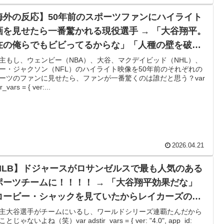
海外の反応】50年前のスポーツファンにハイライト
画を見せたら一番驚かれる現役選手 → 「大谷翔平。
在の俺らでもビビってるからな」「人種の壁を破っ
ラマーやウェンビー、マクデイビットも当時の常識
主もし、ウェンビー（NBA）、大谷、マクデイビッド（NHL）、
ー・ジャクソン（NFL）のハイライト映像を50年前のそれぞれの
らはかけ離れたプレーをするぞ」
ーツのファンに見せたら、ファンが一番驚くのは誰だと思う？var
r_vars = { ver:...
2026.04.21
MLB】ドジャースがロサンゼルスで最も人気のある
ポーツチームに！！！！ → 「大谷翔平効果だな」
コービー・シャックを見ていたからレイカーズの凋
っぷりが信じられない」
主大谷選手がチームにいるし、ワールドシリーズ連覇たんだから
とじゃないよね（笑）var adstir_vars = { ver: "4.0", app_id: