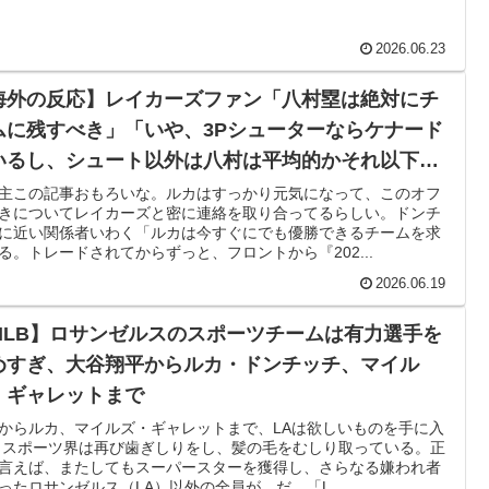
買収が本当に深刻である理由がこちら…」→「これはダメ
2026.06.23
海外の反応】レイカーズファン「八村塁は絶対にチ
率の差が分かる数字に海外が大騒ぎ
ムに残すべき」「いや、3Pシューターならケナード
いるし、シュート以外は八村は平均的かそれ以下だ
療チーム、海外でも凄すぎると絶賛
らな」
主この記事おもろいな。ルカはすっかり元気になって、このオフ
寺眞、衝撃ゴール！久保建英超え歴代2位の記録！3得点に
きについてレイカーズと密に連絡を取り合ってるらしい。ドンチ
に近い関係者いわく「ルカは今すぐにでも優勝できるチームを求
る。トレードされてからずっと、フロントから『202...
かけて食べる量」店名は『心臓発作グリル』、そこで本当に心
2026.06.19
MLB】ロサンゼルスのスポーツチームは有力選手を
本を知ってしまったディズニー信者、帰国後『本家』に失
めすぎ、大谷翔平からルカ・ドンチッチ、マイル
・ギャレットまで
からルカ、マイルズ・ギャレットまで、LAは欲しいものを手に入
 スポーツ界は再び歯ぎしりをし、髪の毛をむしり取っている。正
言えば、またしてもスーパースターを獲得し、さらなる嫌われ者
ったロサンゼルス（LA）以外の全員が、だ。「L...