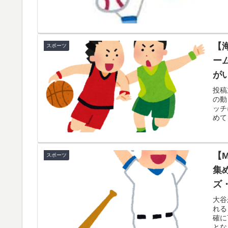
一斉に指摘‥」
韓国人「我が国がクウェート戦で行った審判
▶
なやつ…（ﾌﾞﾙﾌﾞﾙ」＝韓国の反応
【
スポーツ
海外「さすが日本！」日本とドイツの仕事効
▶
ー
が
大地震が起きても手術をやり遂げる日本の医
▶
か
投稿
外国人「日本の未来は安泰だ」16歳MF三井
▶
の動
ッチ
絡む活躍で海外絶賛！【海外の反応】
めて
「1個9,983キロカロリー、成人が4〜5日
▶
臓発作が起きた日
【
スポーツ
海外「日本なんて行くんじゃなかった…」 日
▶
集
望する事態に
ズ
大谷
れる
確に
とな