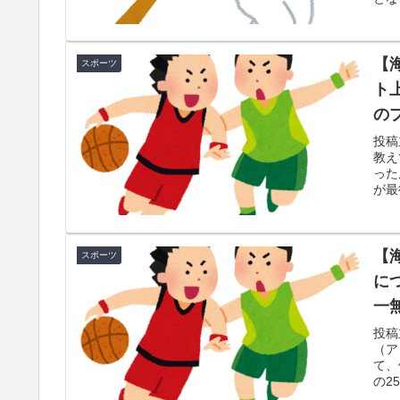
【
スポーツ
ト
の
「
投稿
教え
った
が最
【
スポーツ
に
一
た
投稿
（ア
て、
の2