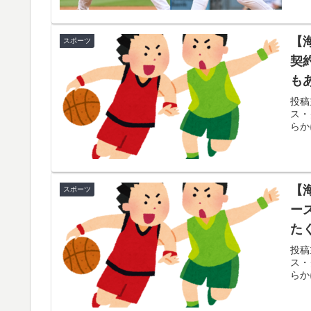
海外「親が買った覚えのないプレゼントが山
▶
【
スポーツ
韓国人「日本メディアが大型台風13号が急カ
▶
契
路‥」
も
日本「俺は有名な武士の家系だけど世界のみ
▶
れ
投稿
ス・
に
大地震が起きても手術をやり遂げる日本の医
▶
らかにし
イチローさん「僕は本を読まない。好きなア
▶
大地震が起きても手術をやり遂げる日本の医
▶
【
スポーツ
韓国人「熊本地震で見る日本の土木技術の完
▶
ー
のを見ると日本人は何か適当に作る感じがし
た
い
フランス人「欲張りすぎだ」中村敬斗、ランス
▶
投稿
ス・
サポの本音がこれ！【海外の反応】
らかにし
ぺこぱ松蔭寺「みんな右とか左とか拘りすぎ
▶