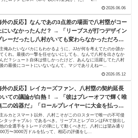
2026.06.06
海外の反応】なんであの3点差の場面で八村塁がコー
上にいなかったんだ？ → 「リーブスが打つデザイン
プレーだったし八村がいても変わらなかっただろ」
八村がいたら相手の注意が分散するだろ」
主俺みたいなバカにもわかるように、JJが何を考えてたのか誰か
てくれ。最後の一撃を任せないにしても、なんで八村を出さなか
んだ？シュート自体は惜しかったけど、あんなに活躍してた八村
後の最後にコートにいないなんて、マジでありえねー...
2026.05.12
海外の反応】レイカーズファン、八村塁の契約延長
ついての議論が白熱！ → 「彼はプレーオフで輝く唯
無二の凶器だ」「ロールプレイヤーに大金を払って
ら勝てるチームを作れないぞ」
主ルカとスマート以外、八村こそがこのロスターで唯一の不可侵
ンタッチャブル）であるべき。リーブスとレブロンはFAで放出し
他の全選手をトレードの弾にして動くべきだ。八村には望み通り
500万〜3000万ドルを払って、相応の評価をし...