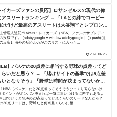
ール驚異の大復活に米国人が大喜び
レイカーズファンの反応】ロサンゼルスの現代の偉
日本の富士山・大阪城・桜が描かれ物議＝韓国の反応
なアスリートランキング → 「LAとの絆でコービー
1位だけど最高のアスリートは大谷翔平とレブロンが
を先発に転向させないのはなんで？ → 「100mとマラソ
ップ2だな」「ルカがランクインしたらスロベニア人
球が必要だからな」
主管理人追記r/Lakers：レイカーズ（NBA）ファンのサブレディ
投稿です。 (adsbygoogle = window.adsbygoogle || []).push({});
2人もトップ10に入ることになるな」
頃がこれかよ」
の反応1. 海外の反応ルカがこのリストに入った...
てるものって何？その逆も教えて！」（海外の反応）
2026.06.25
ままかよ」
MLB】バスケの20点差に相当する野球の点差ってど
くらいだと思う？ → 「賭けサイトの基準では5点差
車輪を出さないまま胴体着陸「これよりひどい着陸なら山
らいとなりそう」「野球は時間が決まってないから
純には比較できないな」
主NBA（バスケ）だと20点差ってそうそうひっくり返らないけ
w
3ポイントがポンポン決まれば一気に追いつける点差でもあるよ
MLBでいうとNBAの20点差ってどれくらいのリードなんだろ？
紙も驚愕した極限の中の日本人の姿に世界が衝撃
Aの20点リードは、野球だと何点差くらいに相...
ップ韓国準決勝も調査すべきと主張！」→「英国メディアも