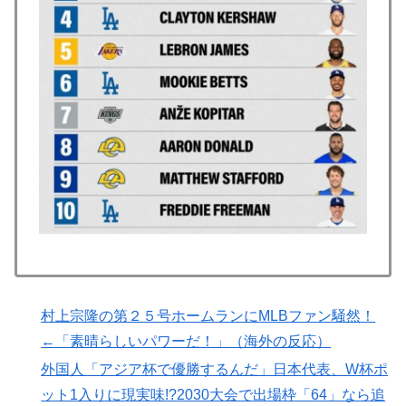
韓国人「熊本地震で見る日本の土木技術の完全勝利をご
▶
覧ください」→「これはすごいわ」「こういうのを見る
と日本人は何か適当に作る感じがしない・・・」「あれ
がまさに経験値である」
韓国人「日本メディアが大型台風13号が急カーブで韓国
▶
方面に向かって来ると予報！」→「予想外の進路‥」
日本「俺は有名な武士の家系だけど世界のみんなは先祖
▶
に偉人っている？」
フランス人「欲張りすぎだ」中村敬斗、ランス残留の可
▶
能性を会長が示唆！移籍金が交渉の壁に..現地サポの本
音がこれ！【海外の反応】
韓国人「過去のW杯で韓国代表がドーピング検査をすり
▶
村上宗隆の第２５号ホームランにMLBファン騒然！
抜けるように注射していたものがこちら…」→「恥ずか
←「素晴らしいパワーだ！」（海外の反応）
しい…（ﾌﾞﾙﾌﾞﾙ」＝韓国の反応
外国人「アジア杯で優勝するんだ」日本代表、W杯ポ
軽飛行機が屋根すれすれを抜けて飛行場へ、車輪を出さ
▶
ット1入りに現実味!?2030大会で出場枠「64」なら追
ないまま胴体着陸「これよりひどい着陸なら山ほど見て