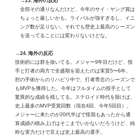
→23. 海外の反応
全部その通りなんだけど、今年のサイ・ヤング賞は
ちょっと厳しいかも。ライバルが強すぎるし、イニ
ング数が足りない。それでも歴史上最高のシーズン
を送ってることには変わりないけどな。
→24. 海外の反応
技術的には群を抜いてる。メジャー9年目だけど、投
手と打者の両方で全盛期を迎えたのは実質5〜6年。
肘の手術からのリハビリ中で、打者専念のシーズンで
もMVPを獲得した。今年はフルタイムの投手として
驚異的な成績を残してる。ステロイド時代を除けば、
史上最多のMVP受賞回数（現在4回、今年5回目）。
メジャーに来たのが20代半ばで怪我もあったから通
算成績の積み上げはそこまでいかないだろうけど、純
粋な実力だけで言えば史上最高の選手。