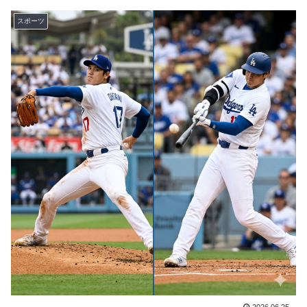
海外「全部日本の真似だったのか…」 日本の普通のテ
▶
スポーツ
レビ番組が最新SNSの数十年先を行っていたと話題に
アメリカ「お前らの国でしか愛されてないものってあ
▶
る？」日本「納豆」
ぺこぱ松蔭寺「みんな右とか左とか拘りすぎ。思想関係
▶
なく応援しようよ」
「1個9,983キロカロリー、成人が4〜5日かけて食べる
▶
量」店名は『心臓発作グリル』、そこで本当に心臓発作
が起きた日
【MLB】化け物みたいな球を投げるクローザーを先発に
▶
転向させないのはなんで？ → 「100mとマラソンの違
い」「先発は2－3種類の一級品の変化球が必要だから
な」
大地震が起きても手術をやり遂げる日本の医療チーム、
▶
海外でも凄すぎると絶賛
韓国人「トヨタが2027年に次世代ハイブリッドバッテ
▶
2026.06.25