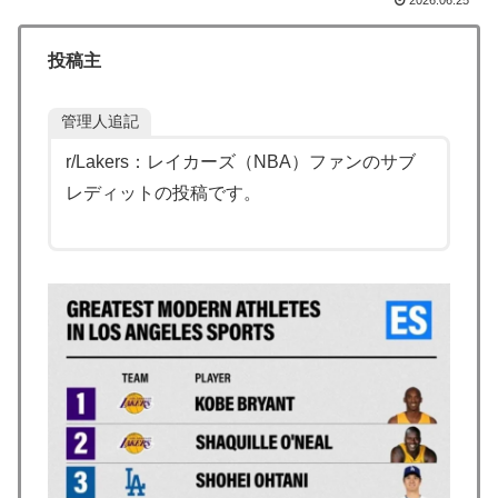
リーを導入へ！最大1000kmの航続距離や超高速充電を
目指す」
投稿主
海外「素晴らしい！」日本が買収したUSスチール驚異
▶
の大復活に米国人が大喜び
管理人追記
大地震が起きても手術をやり遂げる日本の医療チーム、
▶
r/Lakers：レイカーズ（NBA）ファンのサブ
海外でも凄すぎると絶賛
レディットの投稿です。
海外「親が買った覚えのないプレゼントが山積みなのに
▶
誰も騒がない」サンタ映画最大の設定の穴…？
韓国人「フランスの有力紙も大韓サッカー協会前代未聞
▶
の不祥事を詳細に報道！」→「国際的スキャンダルに発
展してしまう‥」
韓国が独自開発したと自慢する甘いトマト、実はそこら
▶
辺のトマトに砂糖水を注入していただけなのが判明して
大問題にw
海外「さすが日本！」日本とドイツの仕事効率の差が分
▶
かる数字に海外が大騒ぎ