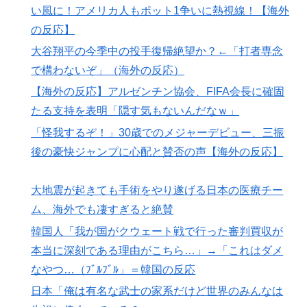
い風に！アメリカ人もポット1争いに熱視線！【海外
きた」【海外の反応】
の反応】
イチローさん「僕は本を読まない。好きなアニメはドラ
▶
大谷翔平の今季中の投手復帰絶望か？←「打者専念
ゴンボール」【海外の反応】
で構わないぞ」（海外の反応）
海外「海外発祥なのに、今では日本で定着してるものっ
▶
【海外の反応】アルゼンチン協会、FIFA会長に確固
て何？その逆も教えて！」（海外の反応）
たる支持を表明「隠す気もないんだなｗ」
韓国人「日本メディアが2002年ワールドカップ韓国準
▶
「怪我するぞ！」30歳でのメジャーデビュー、三振
決勝も調査すべきと主張！」→「英国メディアも一斉に
指摘‥」
後の豪快ジャンプに心配と賛否の声【海外の反応】
海外「日本人はなんて気高いんだ！」 英高級紙も驚愕
▶
した極限の中の日本人の姿に世界が衝撃
大地震が起きても手術をやり遂げる日本の医療チー
ム、海外でも凄すぎると絶賛
大地震が起きても手術をやり遂げる日本の医療チーム、
▶
海外でも凄すぎると絶賛
韓国人「我が国がクウェート戦で行った審判買収が
本当に深刻である理由がこちら…」→「これはダメ
外国人「アジア杯で優勝するんだ」日本代表、W杯ポッ
▶
なやつ…（ﾌﾞﾙﾌﾞﾙ」＝韓国の反応
ト1入りに現実味!?2030大会で出場枠「64」なら追い風
に！アメリカ人もポット1争いに熱視線！【海外の反
日本「俺は有名な武士の家系だけど世界のみんなは
応】