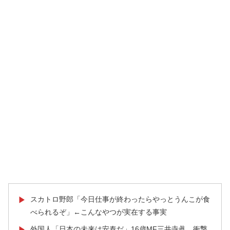
スカトロ野郎「今日仕事が終わったらやっとうんこが食
▶
べられるぞ」←こんなやつが実在する事実
外国人「日本の未来は安泰だ」16歳MF三井寺眞、衝撃
▶