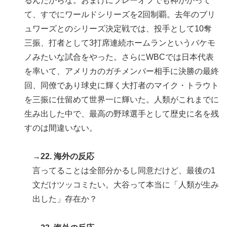
るんだからな。おまけにプレーオフでも神がかって
て、すでにワールドシリーズを2回制覇。去年のブリ
ュワーズとのシリーズ決定戦では、投手として10奪
三振、打者として3打席連続ホームランというバケモ
ノみたいな試合をやった。さらにWBCでは日本代表
を率いて、アメリカのガチメンバー相手に決勝の最終
回、同僚であり球史に輝く大打者のマイク・トラウト
を三振に仕留めて世界一に輝いた。人類がこれまでに
生み出した中で、最高の野球選手として歴史に名を残
すのは間違いない。
→22. 海外の反応
言ってることは全部分かるし同意だけど、最後の1
文だけツッコミたい。大谷って本当に「人類が生み
出した」存在か？