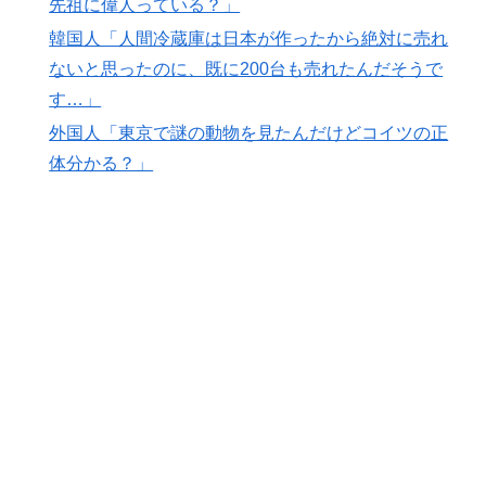
先祖に偉人っている？」
韓国人「我が国がクウェート戦で行った審判買収が本当
▶
韓国人「人間冷蔵庫は日本が作ったから絶対に売れ
に深刻である理由がこちら…」→「これはダメなやつ…
ないと思ったのに、既に200台も売れたんだそうで
（ﾌﾞﾙﾌﾞﾙ」＝韓国の反応
す…」
外国人「東京で謎の動物を見たんだけどコイツの正
体分かる？」