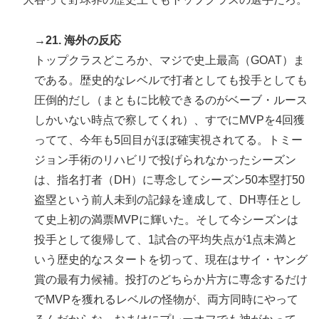
→21. 海外の反応
トップクラスどころか、マジで史上最高（GOAT）ま
である。歴史的なレベルで打者としても投手としても
圧倒的だし（まともに比較できるのがベーブ・ルース
しかいない時点で察してくれ）、すでにMVPを4回獲
ってて、今年も5回目がほぼ確実視されてる。トミー
ジョン手術のリハビリで投げられなかったシーズン
は、指名打者（DH）に専念してシーズン50本塁打50
盗塁という前人未到の記録を達成して、DH専任とし
て史上初の満票MVPに輝いた。そして今シーズンは
投手として復帰して、1試合の平均失点が1点未満と
いう歴史的なスタートを切って、現在はサイ・ヤング
賞の最有力候補。投打のどちらか片方に専念するだけ
でMVPを獲れるレベルの怪物が、両方同時にやって