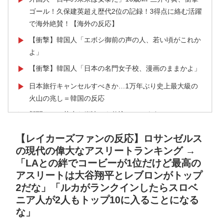
ゴール！久保建英超え歴代2位の記録！3得点に絡む活躍
で海外絶賛！【海外の反応】
【衝撃】韓国人「エボシ御前の声の人、若い頃がこれか
▶
よ」
【衝撃】韓国人「日本の名門女子校、漫画のままかよ」
▶
日本旅行キャンセルすべきか…1万年ぶり史上最大級の
▶
火山の兆し＝韓国の反応
新聞さん、壮大な縦読みを仕込んでしまうwww
▶
【海外の反応】アルゼンチン協会、FIFA会長に確固たる
▶
【レイカーズファンの反応】ロサンゼルス
支持を表明「隠す気もないんだなｗ」
の現代の偉大なアスリートランキング →
海外「日本なんて行くんじゃなかった…」 日本を知っ
▶
「LAとの絆でコービーが1位だけど最高の
てしまったディズニー信者、帰国後『本家』に失望する
アスリートは大谷翔平とレブロンがトップ
事態に
2だな」「ルカがランクインしたらスロベ
ニア人が2人もトップ10に入ることになる
【伝説の100得点、いまだ都市伝説扱い】海外「バムの
▶
な」
83点でようやく信じた」