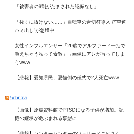
「被害者の8割がだまされた認識なし」
「抜くに抜けない……」自転車の青切符導入で”車道
ハミ出し”が急増中
女性インフルエンサー「20歳でアルファード一括で
買えちゃう私って素敵」→画像にアレが写ってしま
うwww
【悲報】愛知県民、夏恒例の儀式で2人死亡www
5chnavi
【画像】原爆資料館でPTSDになる子供が増加。記
憶の継承が危ぶまれる事態に
【悲報】ハンターハンターのツェリードニヒさん、