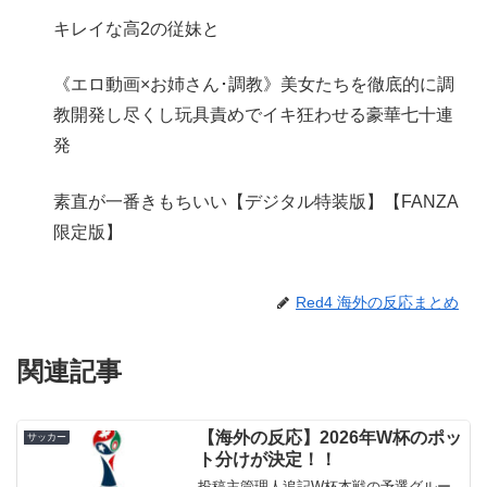
キレイな高2の従妹と
《エロ動画×お姉さん･調教》美女たちを徹底的に調
教開発し尽くし玩具責めでイキ狂わせる豪華七十連
発
素直が一番きもちいい【デジタル特装版】【FANZA
限定版】
Red4 海外の反応まとめ
関連記事
【海外の反応】2026年W杯のポッ
サッカー
ト分けが決定！！
投稿主管理人追記W杯本戦の予選グルー