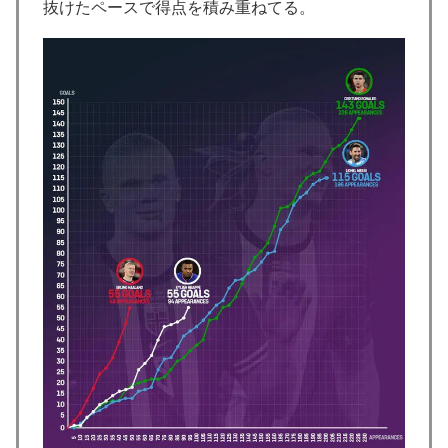
抜けたペースで得点を積み重ねてる。
外国人「日本の未来は安泰だ」16歳MF三井寺眞、衝撃
▶
ゴール！久保建英超え歴代2位の記録！3得点に絡む活躍
で海外絶賛！【海外の反応】
大地震が起きても手術をやり遂げる日本の医療チーム、
▶
海外でも凄すぎると絶賛
海外「日本なんて行くんじゃなかった…」 日本を知っ
▶
てしまったディズニー信者、帰国後『本家』に失望する
事態に
海外「消火栓もフェイクだから消防士が右往左往する中
▶
国www」
3.1節がある月なのに…3月のカレンダーに日本の富士
▶
山・大阪城・桜が描かれ物議＝韓国の反応
「オーデコロンの定期注文が月50本、1808年の請求書
▶
には72本」ナポレオンは1日2本を何に使っていたの
か…
海外「日本人はなんて気高いんだ！」 英高級紙も驚愕
▶