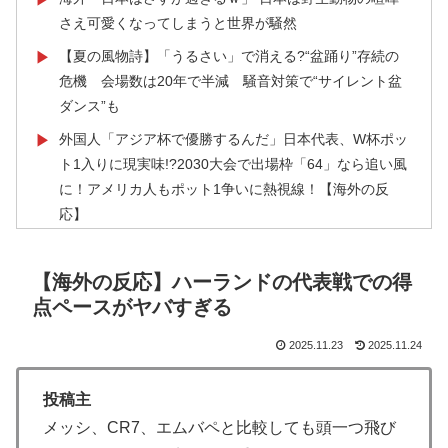
さえ可愛くなってしまうと世界が騒然
【夏の風物詩】「うるさい」で消える?“盆踊り”存続の
▶
危機 会場数は20年で半減 騒音対策で“サイレント盆
ダンス”も
外国人「アジア杯で優勝するんだ」日本代表、W杯ポッ
▶
ト1入りに現実味!?2030大会で出場枠「64」なら追い風
に！アメリカ人もポット1争いに熱視線！【海外の反
応】
韓国人「韓国サッカー協会の性接待報道、海外でも大騒
▶
ぎに・・・2002年W杯4強の記録取り消しの声も」
【海外の反応】ハーランドの代表戦での得
→「マジで国の恥だ」「2002年まで疑う価値がある」
点ペースがヤバすぎる
「国民や国が築いた国格をサッカー選手が足で蹴り飛ば
2025.11.23
2025.11.24
すね」
海外「2002年も審判を買収したのか！」韓国サッカー
▶
投稿主
協会による国際試合の審判買収が発覚し大騒ぎ！【海外
メッシ、CR7、エムバペと比較しても頭一つ飛び
の反応】