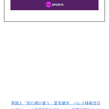
した極限の中の日本人の姿に世界が衝撃
英国人「安心感が違う」冨安健洋、パレス移籍当日にデ
▶
ビュー！圧巻3連続ブロックも披露で現地サポが気づく..
【海外の反応】
【海外の反応】アルゼンチン協会、FIFA会長に断固たる
▶
支持を表明「隠す気もないんだなｗ」
Google DeepMind再編 「Googleを作った男」ディー
▶
ンが去り、本体は稼ぐAIへ舵を切る【海外の反応・解
説】
韓国人「我が国がクウェート戦で行った審判買収が本当
▶
に深刻である理由がこちら…」→「これはダメなやつ…
（ﾌﾞﾙﾌﾞﾙ」＝韓国の反応
国際的な小咄 読者投稿 中小企業診断士めがけてよちよ
▶
ち歩きな小咄 ～学習の仕方を学習しよう～
【海外の反応】“新タナスコ”のディアスが地雷すぎる件
▶
英国人「安心感が違う」冨安健洋、パレス移籍当日
「大谷と山本だけしかまともな契約がない…」