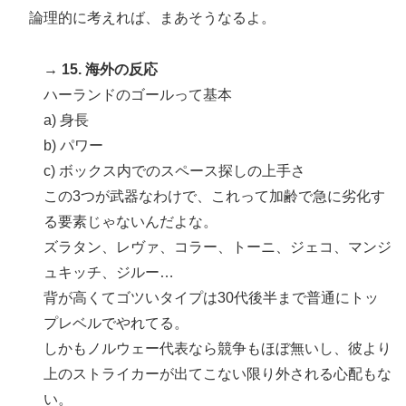
論理的に考えれば、まあそうなるよ。
→ 15. 海外の反応
ハーランドのゴールって基本
a) 身長
b) パワー
c) ボックス内でのスペース探しの上手さ
この3つが武器なわけで、これって加齢で急に劣化す
る要素じゃないんだよな。
ズラタン、レヴァ、コラー、トーニ、ジェコ、マンジ
ュキッチ、ジルー…
背が高くてゴツいタイプは30代後半まで普通にトッ
プレベルでやれてる。
しかもノルウェー代表なら競争もほぼ無いし、彼より
上のストライカーが出てこない限り外される心配もな
い。