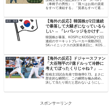
人がいるんだよな」「作者は頭が
（車椅子の男性）：「我々はお前の資産
をすべて凍結する」「貿易もすべて遮断
おかしくなったのか？」
する」第2コマルーズベルト：「お前の国
民は餓死することになるぞ（STA-A-A-
RVE）」第3コマ侍：「チッ！」「曲者
【海外の反応】韓国株が2日連続
経済・投資
（KUSEMO...
で暴落して大騒ぎになっているら
しい → 「レバレッジをかけすぎ
なんだよ」「韓国のイカれた投資
韓国株が暴落、KOSPIとKOSDAQで2日
家と比べたら俺らなんてアマチュ
連続のサーキットブレーカー発動29日、
SKハイニックスの決算発表日に、KOSPI
アだな」
およびKOSDAQ指数が揃って急落し、両
市場でレベル1のサーキットブレーカーが
発動した。韓国取引所でサーキットブレ
【海外の反応】ドジャースファン
スポーツ
ー...
「大谷翔平の7億ドルって冷静に
考えてぼったくりじゃね？」 →
「もはや大谷がドジャースにプレ
投稿主10試合先発で防御率0.73。まさに
ー代を払ってるようなもん」「一
歴史的な瞬間だ。この瞬間を噛み締め、
決して当たり前だと思わないようにしよ
番大事なのは”当たり前だと思う
う。管理人追記6/4のダイヤモンドバック
な”ってことだな」
ス戦で大谷翔平が先発登板して6回無失点
＋3安打5出塁を記録した試合後の投稿で
す。 (a...
スポンサーリンク