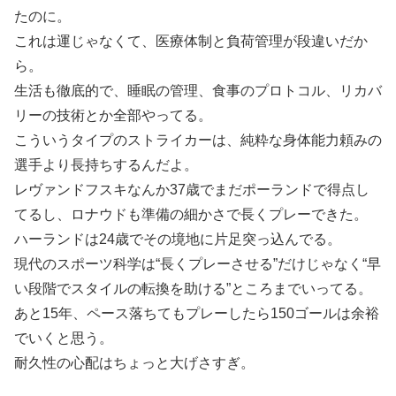
たのに。
これは運じゃなくて、医療体制と負荷管理が段違いだか
ら。
生活も徹底的で、睡眠の管理、食事のプロトコル、リカバ
リーの技術とか全部やってる。
こういうタイプのストライカーは、純粋な身体能力頼みの
選手より長持ちするんだよ。
レヴァンドフスキなんか37歳でまだポーランドで得点し
てるし、ロナウドも準備の細かさで長くプレーできた。
ハーランドは24歳でその境地に片足突っ込んでる。
現代のスポーツ科学は“長くプレーさせる”だけじゃなく“早
い段階でスタイルの転換を助ける”ところまでいってる。
あと15年、ペース落ちてもプレーしたら150ゴールは余裕
でいくと思う。
耐久性の心配はちょっと大げさすぎ。