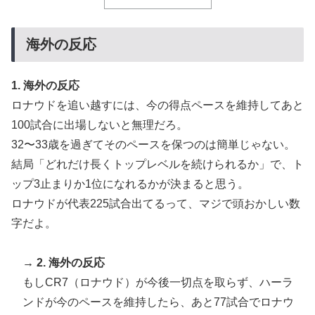
った
韓国人「韓国サッカー協会関係者が『不適切接待は慣行
▶
海外の反応
だった』と衝撃発言！日韓ワールドカップ4強にも疑い
の視線が向けられる」
1. 海外の反応
海外「日本のこの場所は現実とは思えないレベルで美し
▶
ロナウドを追い越すには、今の得点ペースを維持してあと
い…！」外国人が感動する日本の景色とは・・・？【海
100試合に出場しないと無理だろ。
外の反応】
32〜33歳を過ぎてそのペースを保つのは簡単じゃない。
【海外の反応】中国がAI開発の主導権を握りつつあるよ
▶
結局「どれだけ長くトップレベルを続けられるか」で、ト
な → 「どうせアメリカは中国製AIを規制するんだろう
ップ3止まりか1位になれるかが決まると思う。
な」「自動車産業と同じ道を歩んでる気がする」
ロナウドが代表225試合出てるって、マジで頭おかしい数
韓国人「日本がここまでの観光大国に発展した本当の理
▶
字だよ。
由がこちら…」→「昔から日本は愛されてた…（ﾌﾞﾙﾌﾞ
ﾙ」＝韓国の反応
→ 2. 海外の反応
韓国人「韓国サッカー協会、外国人審判に“性接待”報
▶
もしCR7（ロナウド）が今後一切点を取らず、ハーラ
道・・・」→「2002年の審判買収が事実だったの
か？」「日本人が言ってたこと正しかったね・・・...
ンドが今のペースを維持したら、あと77試合でロナウ