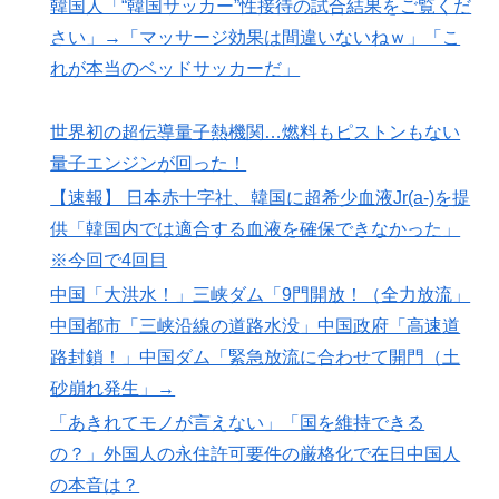
韓国人「“韓国サッカー”性接待の試合結果をご覧くだ
さい」→「マッサージ効果は間違いないねｗ」「こ
れが本当のベッドサッカーだ」
世界初の超伝導量子熱機関…燃料もピストンもない
量子エンジンが回った！
【速報】 日本赤十字社、韓国に超希少血液Jr(a-)を提
供「韓国内では適合する血液を確保できなかった」
※今回で4回目
中国「大洪水！」三峡ダム「9門開放！（全力放流」
中国都市「三峡沿線の道路水没」中国政府「高速道
路封鎖！」中国ダム「緊急放流に合わせて開門（土
砂崩れ発生」→
「あきれてモノが言えない」「国を維持できる
の？」外国人の永住許可要件の厳格化で在日中国人
の本音は？