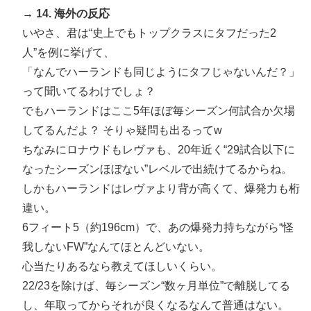
→ 14. 海外の反応
いやさ、君は“史上でもトップクラスにタフだった2
人”を例に挙げて、
「なんでハーランドも同じようにタフじゃないんだ？」
って聞いてるわけでしょ？
でもハーランドはここ5年ほぼ毎シーズン何試合か欠場
してるんだよ？ そりゃ疑問も出るってw
ちなみにロナウドもレヴァも、20年近く“29試合以下に
なったシーズンほぼない”レベルで出続けてるからね。
しかもハーランドはレヴァより背が高くて、爆発力も桁
違い。
6フィート5（約196cm）で、あの爆発力持ちながら“怪
我しないFW”なんてほとんどいない。
心当たりあるなら教えてほしいくらい。
22/23を除けば、毎シーズン“数ヶ月単位”で離脱してる
し、年取ってからそれが良くなるなんて普通はない。