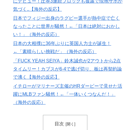
にデビュー！圧巻3連続ブロックも披露で現地サポが
海外「日本人はなんて気高いんだ！」 英高級紙も驚愕
▶
気づく..【海外の反応】
した極限の中の日本人の姿に世界が衝撃
日本でフィジー出身のラグビー選手が熱中症で亡く
韓国人「日本の柴犬くん散歩中の暑さに耐えられなかっ
▶
なったことに世界が騒然！←「日本は絶対におかし
た結果」
い！」（海外の反応）
韓国人「“韓国サッカー”性接待の試合結果をご覧くださ
▶
日本の大相撲に36年ぶりに英国人力士が誕生！
い」→「マッサージ効果は間違いないねｗ」「これが本
←「素晴らしい挑戦だ」（海外の反応）
当のベッドサッカーだ」
「FUCK YEAH SEIYA」鈴木誠也が2アウトから2点
外国人「俺達が見かけたヤバすぎる髪型を集めてみたｗ
▶
タイムリー！カブスが6-4で逃げ切り、板は再契約論
ｗｗｗ」
で沸く【海外の反応】
日本「俺は有名な武士の家系だけど世界のみんなは先祖
▶
イチローがマリナーズ主催のHRダービーで見せた活
に偉人っている？」
躍にMLBファン騒然！←「一体いくつなんだ！」
ワイの作った卵豆腐にいくら出せる？
▶
（海外の反応）
【朗報】寺田心、ベンチプレス110kgwww
▶
「これ以上続けるならケーキは無しだよ」娘のロウソク
▶
目次
を何度も吹き消した7歳、その日だけ皿が回ってこなか