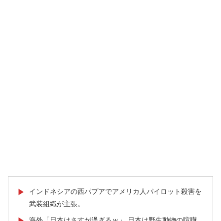
インドネシアの西パプアでアメリカ人パイロット殺害を
▶
武装組織が主張。
海外「日本はさすが過ぎるｗ」 日本は野生動物の喧嘩
▶