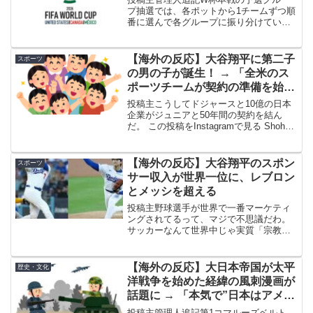
プ抽選では、各ポットから1チームずつ順
番に選んで各グループに振り分けていき
ます。ポットに分けることで、強い国が
同じグループに集中するのを防ぎ、バラ
ンスの良い組み合わせを作ります。FIFA
【海外の反応】大谷翔平に第二子
スポーツ
ランキングをベース...
の男の子が誕生！ → 「全米のス
ポーツチームが契約の準備を始め
たぞ」「大谷は目標シートを実現
投稿主こうしてドジャースと10億の日本
しすぎだ」
企業がジュニアと50年間の契約を結ん
だ。 この投稿をInstagramで見る Shohei
Ohtani | 大谷翔平(@shoheiohtani)がシェ
アした投稿 (adsbygoogle = win...
【海外の反応】大谷翔平のスポン
スポーツ
サー収入が世界一位に、レブロン
とメッシを超える
投稿主野球選手が世界で一番マーケティ
ングされてるって、マジで不思議だわ。
サッカーなんて世界中じゃ実質「宗教」
レベルで普及してんのにな。ロサンゼル
ス・ドジャースの大谷翔平が、名実とも
に世界で最も影響力のあるアスリートで
【海外の反応】大日本帝国が太平
歴史・文化
あることが証明された。2...
洋戦争を始めた経緯の風刺漫画が
話題に → 「本気で”日本はアメリ
カに参戦させられた”と考えてる
投稿主管理人追記第1コマルーズベルト