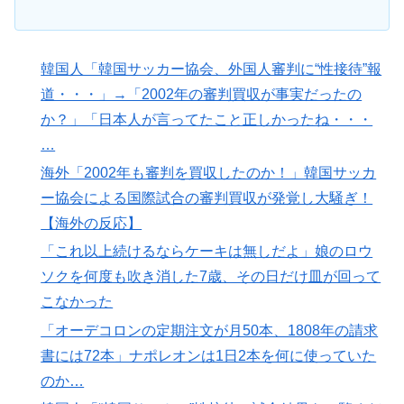
韓国人「韓国サッカー協会、外国人審判に“性接待”報
道・・・」→「2002年の審判買収が事実だったの
か？」「日本人が言ってたこと正しかったね・・・
…
海外「2002年も審判を買収したのか！」韓国サッカ
ー協会による国際試合の審判買収が発覚し大騒ぎ！
【海外の反応】
「これ以上続けるならケーキは無しだよ」娘のロウ
ソクを何度も吹き消した7歳、その日だけ皿が回って
こなかった
「オーデコロンの定期注文が月50本、1808年の請求
書には72本」ナポレオンは1日2本を何に使っていた
のか…