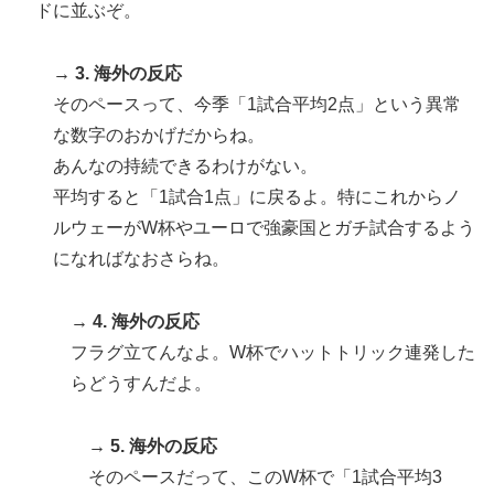
ドに並ぶぞ。
【海外の反応】日本政府が、アメリカ政府によるネット
▶
ミームとしての任天堂やポケモン使用に対して警告 →
「若者票を集めたいんだろうな」「任天堂の法務部隊が
→ 3. 海外の反応
出てくるぞ」
そのペースって、今季「1試合平均2点」という異常
海外「素晴らしい！」日本が買収したUSスチール驚異
▶
な数字のおかげだからね。
の大復活に米国人が大喜び
あんなの持続できるわけがない。
平均すると「1試合1点」に戻るよ。特にこれからノ
【海外の反応】アルゼンチン協会、FIFA会長に確固たる
▶
支持を表明「隠す気もないんだなｗ」
ルウェーがW杯やユーロで強豪国とガチ試合するよう
になればなおさらね。
→ 4. 海外の反応
フラグ立てんなよ。W杯でハットトリック連発した
らどうすんだよ。
→ 5. 海外の反応
そのペースだって、このW杯で「1試合平均3