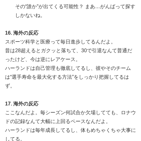
その“誰か”が出てくる可能性？ まあ…がんばって探す
しかないね。
16. 海外の反応
スポーツ科学と医療って毎日進歩してるんだよ。
昔は28超えるとガクッと落ちて、30で引退なんて普通だ
ったけど、今は逆にレアケース。
ハーランドは自己管理も徹底してるし、彼やそのチーム
は“選手寿命を最大化する方法”をしっかり把握してるは
ず。
17. 海外の反応
ここなんだよ。毎シーズン何試合か欠場してても、ロナウ
ドの記録なんて大幅に上回るペースなんだよ。
ハーランドは毎年成長してるし、体もめちゃくちゃ大事に
してる。