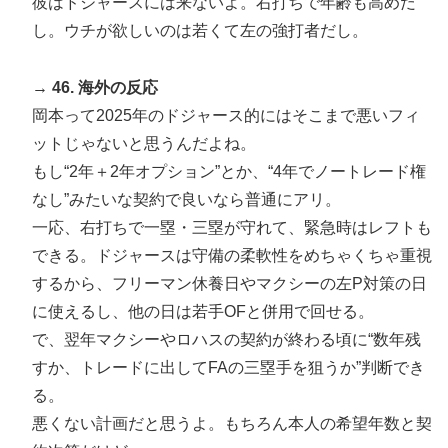
彼はドジャースには来ないよ。右打ちで年齢も高めだ
し。ウチが欲しいのは若くて左の強打者だし。
→ 46. 海外の反応
岡本って2025年のドジャース的にはそこまで悪いフィ
ットじゃないと思うんだよね。
もし“2年＋2年オプション”とか、“4年でノートレード権
なし”みたいな契約で良いなら普通にアリ。
一応、右打ちで一塁・三塁が守れて、緊急時はレフトも
できる。ドジャースは守備の柔軟性をめちゃくちゃ重視
するから、フリーマン休養日やマクシーの左P対策の日
に使えるし、他の日は若手OFと併用で回せる。
で、翌年マクシーやロハスの契約が終わる頃に“数年残
すか、トレードに出してFAの三塁手を狙うか”判断でき
る。
悪くない計画だと思うよ。もちろん本人の希望年数と契