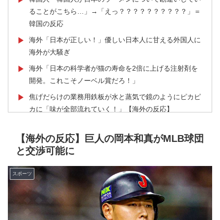
ることがこちら…」→「えっ？？？？？？？？？？」＝
韓国の反応
海外「日本が正しい！」優しい日本人に甘える外国人に
▶
海外が大騒ぎ
海外「日本の科学者が猫の寿命を2倍に上げる注射剤を
▶
開発。これこそノーベル賞だろ！」
焦げだらけの業務用鉄板が水と蒸気で鏡のようにピカピ
▶
カに「味が全部流れていく！」【海外の反応】
海外「なんてこった！」日本とドイツの病院食のあまり
▶
【海外の反応】巨人の岡本和真がMLB球団
の差に海外が大騒ぎ
と交渉可能に
ヒロアカの葉隠ちゃんって透明なうんこするの？
▶
【MLB】ドジャースファン「7連敗はしんどいわ……」
▶
スポーツ
→ 「まだまだ7.5ゲーム差もあるんだぞ」「毎年暑い季
節に負けることが増えるけど結局10月には勝って終わる
んだよ」