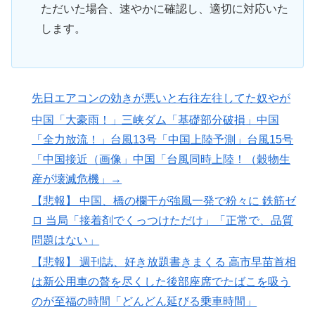
ただいた場合、速やかに確認し、適切に対応いた
します。
先日エアコンの効きが悪いと右往左往してた奴やが
中国「大豪雨！」三峡ダム「基礎部分破損」中国
「全力放流！」台風13号「中国上陸予測」台風15号
「中国接近（画像」中国「台風同時上陸！（穀物生
産が壊滅危機」→
【悲報】 中国、橋の欄干が強風一発で粉々に 鉄筋ゼ
ロ 当局「接着剤でくっつけただけ」「正常で、品質
問題はない」
【悲報】 週刊誌、好き放題書きまくる 高市早苗首相
は新公用車の贅を尽くした後部座席でたばこを吸う
のが至福の時間「どんどん延びる乗車時間」