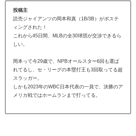
海外「凄すぎる！」折り紙と並ぶあの日本の偉大な発明
▶
投稿主
に海外がびっくり仰天
読売ジャイアンツの岡本和真（1B/3B）がポステ
海外「プレミアのレベルか？」ブライトンが上田綺世の
▶
ィングされた！
獲得に動き出して海外大騒ぎ！（海外の反応）
これから45日間、MLBの全30球団が交渉できるら
海外「全部日本の真似だったのか…」 日本の普通のテ
▶
しい。
レビ番組が最新SNSの数十年先を行っていたと話題に
【海外の反応】52歳イチロー、マ軍主催のホームラン競
▶
岡本って今29歳で、NPBオールスター6回も選ば
争で柵越えを連発「現役時代の噂は本当だったんだ
れてるし、セ・リーグの本塁打王も3回取ってる超
な…」
スラッガー。
【衝撃】韓国人「日本の軽トラ、原型どこ行った」
▶
しかも2023年のWBC日本代表の一員で、決勝のア
外国人「アンチがいない女性アニメキャラといえば誰が
▶
メリカ戦ではホームランまで打ってる。
思い浮かぶ？」
韓国人「SKハイニックスが10%台の暴落！外国人投資
▶
家と機関が売り越しを仕掛けコスピが4%を超える大幅
な下落‥」
海外「日本人はなんて気高いんだ！」 英高級紙も驚愕
▶