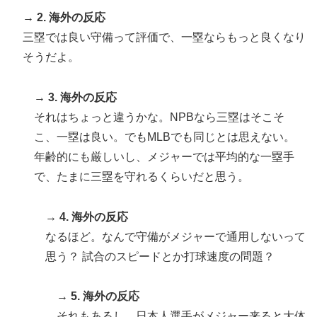
スタッフたちの姿をご覧ください」→「マジで鳥肌立っ
→ 2. 海外の反応
た」「こういう姿は韓国も見習わないと」「あんな状況
三塁では良い守備って評価で、一塁ならもっと良くなり
なら日本だけではなく韓国の医療関係者も同じように行
そうだよ。
動したはずだ」【熊本地震】
海外「”京都の鳥”は良いぞ」小規模だけどお勧めな日本
▶
→ 3. 海外の反応
の観光名所／お店に対する海外の反応
それはちょっと違うかな。NPBなら三塁はそこそ
こ、一塁は良い。でもMLBでも同じとは思えない。
年齢的にも厳しいし、メジャーでは平均的な一塁手
で、たまに三塁を守れるくらいだと思う。
→ 4. 海外の反応
なるほど。なんで守備がメジャーで通用しないって
思う？ 試合のスピードとか打球速度の問題？
→ 5. 海外の反応
それもあるし、日本人選手がメジャー来ると大体