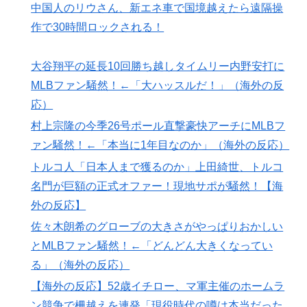
中国人のリウさん、新エネ車で国境越えたら遠隔操
作で30時間ロックされる！
大谷翔平の延長10回勝ち越しタイムリー内野安打に
MLBファン騒然！←「大ハッスルだ！」（海外の反
応）
村上宗隆の今季26号ポール直撃豪快アーチにMLBフ
ァン騒然！←「本当に1年目なのか」（海外の反応）
トルコ人「日本人まで獲るのか」上田綺世、トルコ
名門が巨額の正式オファー！現地サポが騒然！【海
外の反応】
佐々木朗希のグローブの大きさがやっぱりおかしい
とMLBファン騒然！←「どんどん大きくなってい
る」（海外の反応）
【海外の反応】52歳イチロー、マ軍主催のホームラ
ン競争で柵越えを連発「現役時代の噂は本当だった