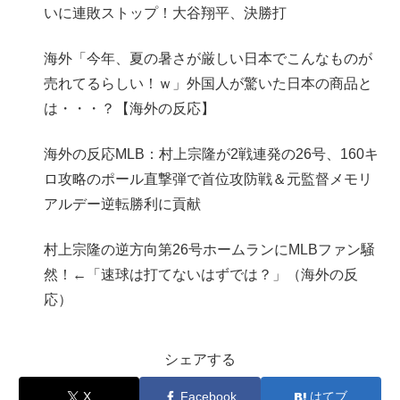
いに連敗ストップ！大谷翔平、決勝打
海外「今年、夏の暑さが厳しい日本でこんなものが
売れてるらしい！ｗ」外国人が驚いた日本の商品と
は・・・？【海外の反応】
海外の反応MLB：村上宗隆が2戦連発の26号、160キ
ロ攻略のポール直撃弾で首位攻防戦＆元監督メモリ
アルデー逆転勝利に貢献
村上宗隆の逆方向第26号ホームランにMLBファン騒
然！←「速球は打てないはずでは？」（海外の反
応）
シェアする
X
Facebook
はてブ