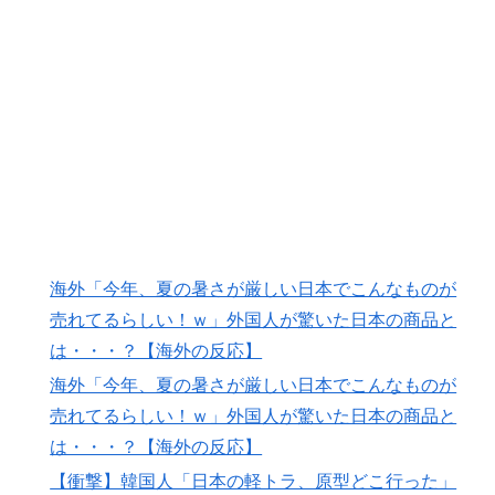
した極限の中の日本人の姿に世界が衝撃
外国人「アジア杯で優勝するんだ」日本代表、W杯ポッ
▶
ト1入りに現実味!?2030大会で出場枠「64」なら追い風
に！アメリカ人もポット1争いに熱視線！【海外の反
応】
外国人「親子丼という日本の料理の直訳を知ってしまっ
▶
た…」
韓国人「台風で品不足になった沖縄のスーパーに行って
▶
みたら、なぜか辛ラーメンだけ売れ残っていたんで
海外「今年、夏の暑さが厳しい日本でこんなものが
す…」
売れてるらしい！ｗ」外国人が驚いた日本の商品と
トルコ人「日本人まで獲るのか」上田綺世、トルコ名門
▶
は・・・？【海外の反応】
が巨額の正式オファー！現地サポが騒然！【海外の反
海外「今年、夏の暑さが厳しい日本でこんなものが
応】
売れてるらしい！ｗ」外国人が驚いた日本の商品と
【韓国サッカー】性接待で審判買収！W杯予選7戦無敗
▶
は・・・？【海外の反応】
の裏側
【衝撃】韓国人「日本の軽トラ、原型どこ行った」
【MLB】ドジャースファン「7連敗はしんどいわ……」
▶