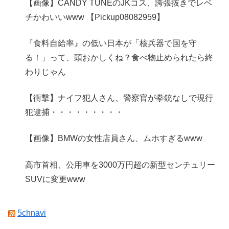
【画像】CANDY TUNEのJKコス、誇張抜きでレベ
チかわいいwww 【Pickup08082959】
『食料自給率』の低い日本が「核兵器で国を守
る！」って、頭おかしくね？食べ物止められたら終
わりじゃん
【衝撃】ナイフ犯人さん、警察官が拳銃なしで現行
犯逮捕・・・・・・・・・
【画像】BMWの女性店員さん、ムホすぎるwww
高市首相、公用車を3000万円超の新型センチュリー
SUVに変更www
5chnavi