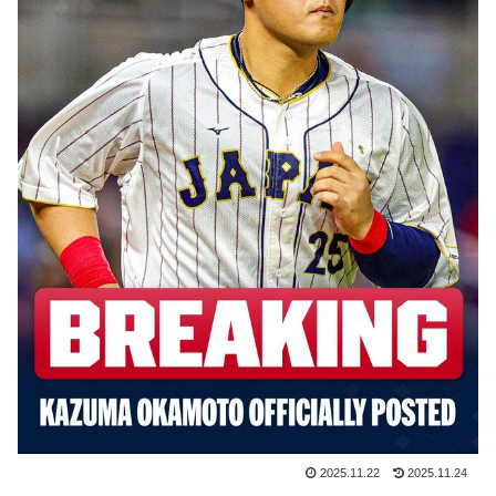
海外「今年、夏の暑さが厳しい日本でこんなものが売れ
▶
てるらしい！ｗ」外国人が驚いた日本の商品と
は・・・？【海外の反応】
英国人「安心感が違う」冨安健洋、パレス移籍当日にデ
▶
ビュー！圧巻3連続ブロックも披露で現地サポが気づく..
【海外の反応】
韓国人「織田信長の安土城の復元図と建築技術の高さに
▶
韓国人が衝撃！」→「当時の技術力に言葉を失う‥」
【海外の反応】“新タナスコ”のディアスが地雷すぎる件
▶
「大谷と山本だけしかまともな契約がない…」
海外「この日本アニメはマジでぶっ飛んでる！ｗ」外国
▶
人が予測不可能でぶっ飛んでると評価した日本アニメと
は・・・？ 海外の反応
韓国人「韓国のイメージ失墜は免れないのか？2011〜
▶
12年の国際試合における外国審判への接待疑惑が海外で
一斉に報じられる‥」
2025.11.22
2025.11.24