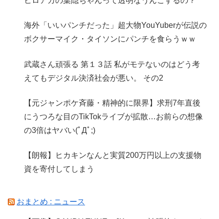
ヒロアカの葉隠ちゃんって透明なうんこするの？
海外「いいパンチだった」超大物YouYuberが伝説の
ボクサーマイク・タイソンにパンチを食らうｗｗ
武蔵さん頑張る 第１３話 私がモテないのはどう考
えてもデジタル決済社会が悪い。 その2
【元ジャンポケ斉藤・精神的に限界】求刑7年直後
にうつろな目のTikTokライブが拡散…お前らの想像
の3倍はヤバい(ﾟДﾟ;)
【朗報】ヒカキンなんと実質200万円以上の支援物
資を寄付してしまう
おまとめ : ニュース