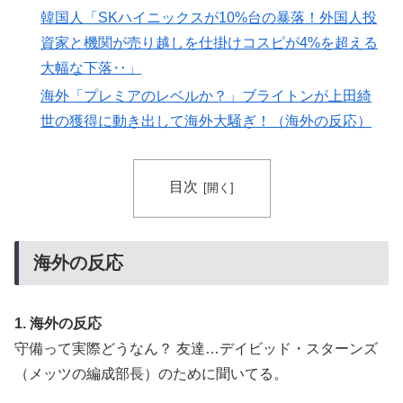
韓国人「SKハイニックスが10%台の暴落！外国人投
→ 「まだまだ7.5ゲーム差もあるんだぞ」「毎年暑い季
節に負けることが増えるけど結局10月には勝って終わる
資家と機関が売り越しを仕掛けコスピが4%を超える
んだよ」
大幅な下落‥」
裏庭に現れたクマがスカンクに撃退されるまさかの瞬
▶
海外「プレミアのレベルか？」ブライトンが上田綺
間！！
世の獲得に動き出して海外大騒ぎ！（海外の反応）
韓国人「日本人女性逮捕！ソウルで夜中一人ゴルフクラ
▶
ブ振り回し暴れた理由」
目次
海外「今年、夏の暑さが厳しい日本でこんなものが売れ
▶
てるらしい！ｗ」外国人が驚いた日本の商品と
は・・・？【海外の反応】
海外の反応
韓国人「不適切接待疑惑、2002年イタリア・スペイン
▶
戦で『韓国に奪われた』と欧州の大手メディアが一斉に
報道！」
1. 海外の反応
海外「いいパンチだった」超大物YouYuberが伝説のボ
▶
守備って実際どうなん？ 友達…デイビッド・スターンズ
クサーマイク・タイソンにパンチを食らうｗｗ
（メッツの編成部長）のために聞いてる。
韓国人「手術中に震度6強の地震、その時の日本の医療
▶